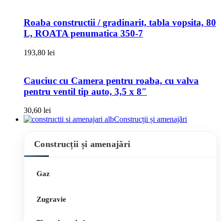
Roaba constructii / gradinarit, tabla vopsita, 80
L, ROATA penumatica 350-7
193,80
lei
Cauciuc cu Camera pentru roaba, cu valva
pentru ventil tip auto, 3,5 x 8″
30,60
lei
Construcții și amenajări
Construcții și amenajări
Gaz
Zugravie