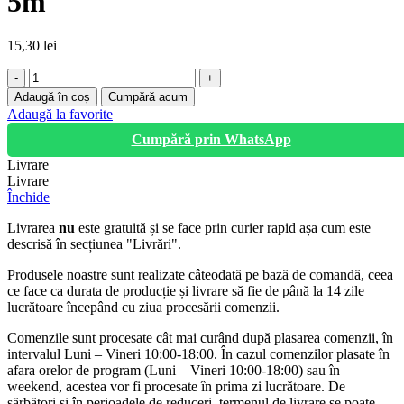
5m
15,30
lei
Cantitate
Prelungitor
Adaugă în coș
Cumpără acum
4
Adaugă la favorite
prize,
Cumpără prin WhatsApp
lungime
5m
Livrare
Livrare
Închide
Livrarea
nu
este gratuită și se face prin curier rapid așa cum este
descrisă în secțiunea "Livrări".
Produsele noastre sunt realizate câteodată pe bază de comandă, ceea
ce face ca durata de producție și livrare să fie de până la 14 zile
lucrătoare începând cu ziua procesării comenzii.
Comenzile sunt procesate cât mai curând după plasarea comenzii, în
intervalul Luni – Vineri 10:00-18:00. În cazul comenzilor plasate în
afara orelor de program (Luni – Vineri 10:00-18:00) sau în
weekend, acestea vor fi procesate în prima zi lucrătoare. De
sărbători și în perioadele de reduceri, termenul de livrare se poate