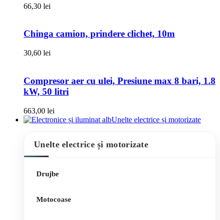
66,30
lei
Chinga camion, prindere clichet, 10m
30,60
lei
Compresor aer cu ulei, Presiune max 8 bari, 1.8
kW, 50 litri
663,00
lei
Unelte electrice și motorizate
Unelte electrice și motorizate
Drujbe
Motocoase