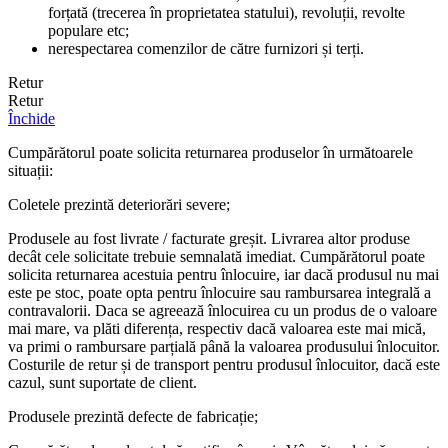
forțată (trecerea în proprietatea statului), revoluții, revolte
populare etc;
nerespectarea comenzilor de către furnizori și terți.
Retur
Retur
Închide
Cumpărătorul poate solicita returnarea produselor în următoarele
situații:
Coletele prezintă deteriorări severe;
Produsele au fost livrate / facturate greșit. Livrarea altor produse
decât cele solicitate trebuie semnalată imediat. Cumpărătorul poate
solicita returnarea acestuia pentru înlocuire, iar dacă produsul nu mai
este pe stoc, poate opta pentru înlocuire sau rambursarea integrală a
contravalorii. Daca se agreează înlocuirea cu un produs de o valoare
mai mare, va plăti diferența, respectiv dacă valoarea este mai mică,
va primi o rambursare parțială până la valoarea produsului înlocuitor.
Costurile de retur și de transport pentru produsul înlocuitor, dacă este
cazul, sunt suportate de client.
Produsele prezintă defecte de fabricație;