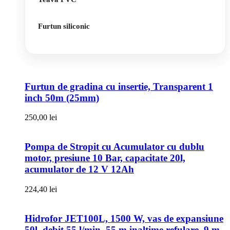
Furtun siliconic
Furtun de gradina cu insertie, Transparent 1
inch 50m (25mm)
250,00
lei
Pompa de Stropit cu Acumulator cu dublu
motor, presiune 10 Bar, capacitate 20l,
acumulator de 12 V 12Ah
224,40
lei
Hidrofor JET100L, 1500 W, vas de expansiune
50l, debit 55 l/min, 55 m inaltime refulare, 9 m