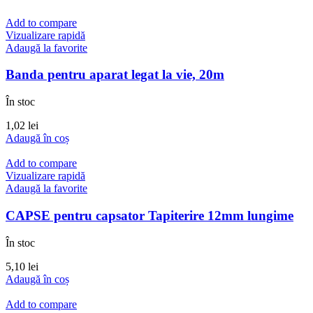
Add to compare
Vizualizare rapidă
Adaugă la favorite
Banda pentru aparat legat la vie, 20m
În stoc
1,02
lei
Adaugă în coș
Add to compare
Vizualizare rapidă
Adaugă la favorite
CAPSE pentru capsator Tapiterire 12mm lungime
În stoc
5,10
lei
Adaugă în coș
Add to compare