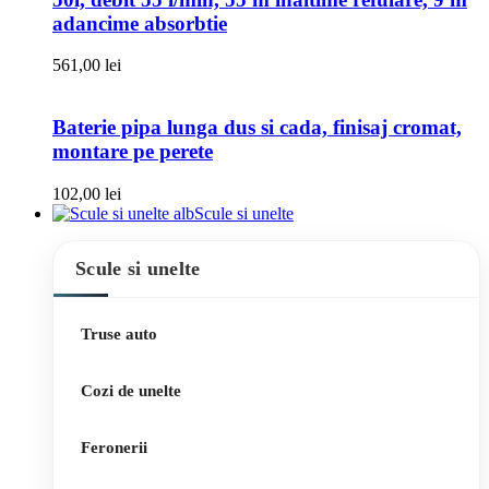
adancime absorbtie
561,00
lei
Baterie pipa lunga dus si cada, finisaj cromat,
montare pe perete
102,00
lei
Scule si unelte
Scule si unelte
Truse auto
Cozi de unelte
Feronerii