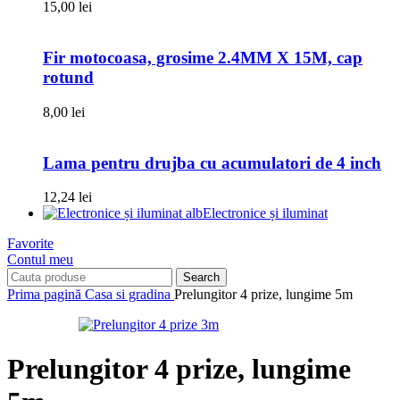
15,00
lei
Fir motocoasa, grosime 2.4MM X 15M, cap
rotund
8,00
lei
Lama pentru drujba cu acumulatori de 4 inch
12,24
lei
Electronice și iluminat
Favorite
Contul meu
Search
Prima pagină
Casa si gradina
Prelungitor 4 prize, lungime 5m
Prelungitor 4 prize, lungime