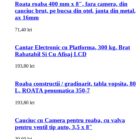
Roata roaba 400 mm x 8″, fara camera, din
cauciuc brut, pe bucsa din otel, janta din metal,
ax 16mm
71,40
lei
Cantar Electronic cu Platforma, 300 kg, Brat
Rabatabil Si Cu Afisaj LCD
193,80
lei
Roaba constructii / gradinarit, tabla vopsita, 80
L, ROATA penumatica 350-7
193,80
lei
Cauciuc cu Camera pentru roaba, cu valva
pentru ventil tip auto, 3,5 x 8″
30,60
lei