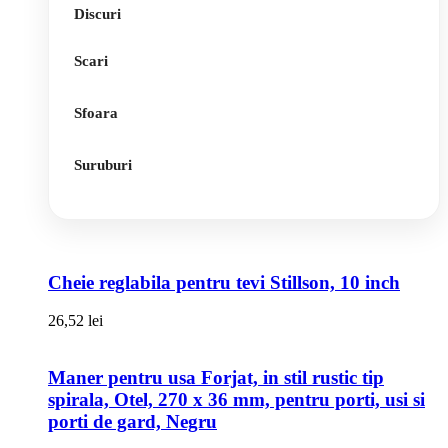
Discuri
Scari
Sfoara
Suruburi
Cheie reglabila pentru tevi Stillson, 10 inch
26,52
lei
Maner pentru usa Forjat, in stil rustic tip
spirala, Otel, 270 x 36 mm, pentru porti, usi si
porti de gard, Negru