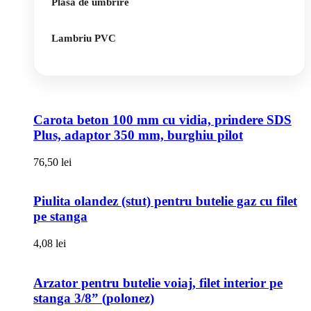
Plasa de umbrire
Lambriu PVC
Carota beton 100 mm cu vidia, prindere SDS
Plus, adaptor 350 mm, burghiu pilot
76,50
lei
Piulita olandez (stut) pentru butelie gaz cu filet
pe stanga
4,08
lei
Arzator pentru butelie voiaj, filet interior pe
stanga 3/8” (polonez)