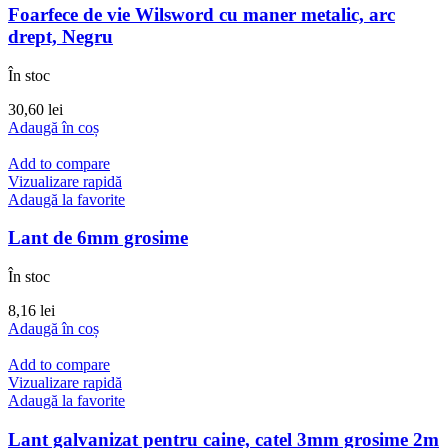
Foarfece de vie Wilsword cu maner metalic, arc
drept, Negru
În stoc
30,60
lei
Adaugă în coș
Add to compare
Vizualizare rapidă
Adaugă la favorite
Lant de 6mm grosime
În stoc
8,16
lei
Adaugă în coș
Add to compare
Vizualizare rapidă
Adaugă la favorite
Lant galvanizat pentru caine, catel 3mm grosime 2m