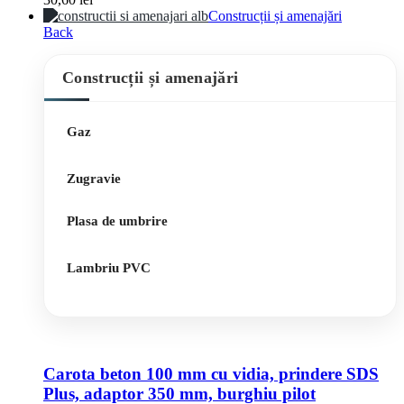
Construcții și amenajări
Back
Construcții și amenajări
Gaz
Zugravie
Plasa de umbrire
Lambriu PVC
Carota beton 100 mm cu vidia, prindere SDS
Plus, adaptor 350 mm, burghiu pilot