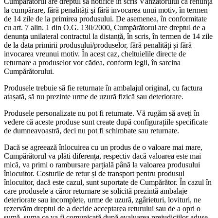
Cumpărătorul are dreptul să notifice în scris Vânzătorului că renunța
la cumpărare, fără penalități şi fără invocarea unui motiv, în termen
de 14 zile de la primirea produsului. De asemenea, în conformitate
cu art. 7 alin. 1 din O.G. 130/2000, Cumpărătorul are dreptul de a
denunța unilateral contractul la distanță, în scris, în termen de 14 zile
de la data primirii produsului/produselor, fără penalități și fără
invocarea vreunui motiv. În acest caz, cheltuielile directe de
returnare a produselor vor cădea, conform legii, în sarcina
Cumpărătorului.
Produsele trebuie să fie returnate în ambalajul original, cu factura
atașată, să nu prezinte urme de uzură fizică sau deteriorare.
Produsele personalizate nu pot fi returnate. Vă rugăm să aveți în
vedere că aceste produse sunt create după configurațiile specificate
de dumneavoastră, deci nu pot fi schimbate sau returnate.
Dacă se agreează înlocuirea cu un produs de o valoare mai mare,
Cumpărătorul va plăti diferența, respectiv dacă valoarea este mai
mică, va primi o rambursare parțială până la valoarea produsului
înlocuitor. Costurile de retur și de transport pentru produsul
înlocuitor, dacă este cazul, sunt suportate de Cumpărător. În cazul în
care produsele a căror returnare se solicită prezintă ambalaje
deteriorate sau incomplete, urme de uzură, zgârieturi, lovituri, ne
rezervăm dreptul de a decide acceptarea returului sau de a opri o
sumă, suma ce va fi comunicată după evaluarea prejudiciilor aduse.