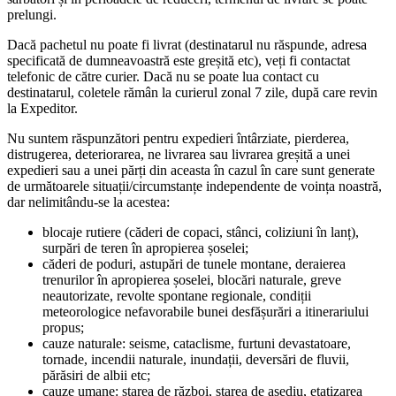
prelungi.
Dacă pachetul nu poate fi livrat (destinatarul nu răspunde, adresa
specificată de dumneavoastră este greșită etc), veți fi contactat
telefonic de către curier. Dacă nu se poate lua contact cu
destinatarul, coletele rămân la curierul zonal 7 zile, după care revin
la Expeditor.
Nu suntem răspunzători pentru expedieri întârziate, pierderea,
distrugerea, deteriorarea, ne livrarea sau livrarea greșită a unei
expedieri sau a unei părți din aceasta în cazul în care sunt generate
de următoarele situații/circumstanțe independente de voința noastră,
dar nelimitându-se la acestea:
blocaje rutiere (căderi de copaci, stânci, coliziuni în lanț),
surpări de teren în apropierea șoselei;
căderi de poduri, astupări de tunele montane, deraierea
trenurilor în apropierea șoselei, blocări naturale, greve
neautorizate, revolte spontane regionale, condiții
meteorologice nefavorabile bunei desfășurări a itinerariului
propus;
cauze naturale: seisme, cataclisme, furtuni devastatoare,
tornade, incendii naturale, inundații, deversări de fluvii,
părăsiri de albii etc;
cauze umane: starea de război, starea de asediu, etatizarea