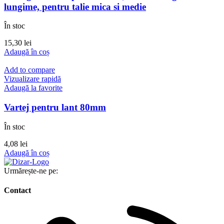
lungime, pentru talie mica si medie
În stoc
15,30
lei
Adaugă în coș
Add to compare
Vizualizare rapidă
Adaugă la favorite
Vartej pentru lant 80mm
În stoc
4,08
lei
Adaugă în coș
Urmărește-ne pe:
Contact