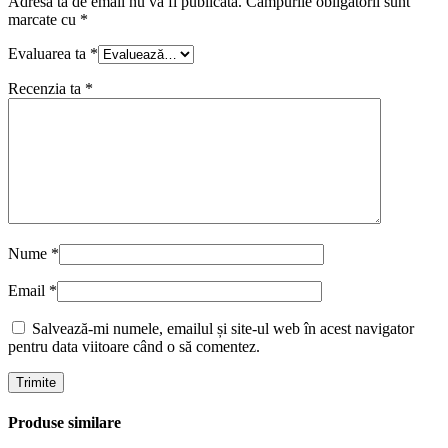
Adresa ta de email nu va fi publicată.
Câmpurile obligatorii sunt
marcate cu
*
Evaluarea ta
*
Recenzia ta
*
Nume
*
Email
*
Salvează-mi numele, emailul și site-ul web în acest navigator
pentru data viitoare când o să comentez.
Produse similare