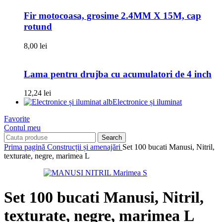
Fir motocoasa, grosime 2.4MM X 15M, cap
rotund
8,00
lei
Lama pentru drujba cu acumulatori de 4 inch
12,24
lei
Electronice și iluminat
Favorite
Contul meu
Search
Prima pagină
Construcții și amenajări
Set 100 bucati Manusi, Nitril,
texturate, negre, marimea L
Set 100 bucati Manusi, Nitril,
texturate, negre, marimea L