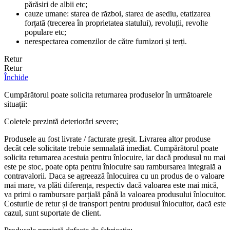
părăsiri de albii etc;
cauze umane: starea de război, starea de asediu, etatizarea
forțată (trecerea în proprietatea statului), revoluții, revolte
populare etc;
nerespectarea comenzilor de către furnizori și terți.
Retur
Retur
Închide
Cumpărătorul poate solicita returnarea produselor în următoarele
situații:
Coletele prezintă deteriorări severe;
Produsele au fost livrate / facturate greșit. Livrarea altor produse
decât cele solicitate trebuie semnalată imediat. Cumpărătorul poate
solicita returnarea acestuia pentru înlocuire, iar dacă produsul nu mai
este pe stoc, poate opta pentru înlocuire sau rambursarea integrală a
contravalorii. Daca se agreează înlocuirea cu un produs de o valoare
mai mare, va plăti diferența, respectiv dacă valoarea este mai mică,
va primi o rambursare parțială până la valoarea produsului înlocuitor.
Costurile de retur și de transport pentru produsul înlocuitor, dacă este
cazul, sunt suportate de client.