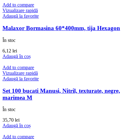
Add to compare
Vizualizare rapidă
Adaugă la favorite
Malaxor Bormasina 60*400mm, tija Hexagon
În stoc
6,12
lei
Adaugă în coș
Add to compare
Vizualizare rapidă
Adaugă la favorite
Set 100 bucati Manusi, Nitril, texturate, negre,
marimea M
În stoc
35,70
lei
Adaugă în coș
Add to compare