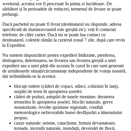
weekend, acestea vor fi procesate în prima zi lucrătoare. De
sărbători și în perioadele de reduceri, termenul de livrare se poate
prelungi.
Dacă pachetul nu poate fi livrat (destinatarul nu răspunde, adresa
specificată de dumneavoastră este greșită etc), veți fi contactat
telefonic de către curier. Dacă nu se poate lua contact cu
destinatarul, coletele rămân la curierul zonal 7 zile, după care revin
la Expeditor.
Nu suntem răspunzători pentru expedieri întârziate, pierderea,
distrugerea, deteriorarea, ne livrarea sau livrarea greșită a unei
expedieri sau a unei părți din aceasta în cazul în care sunt generate
de următoarele situații/circumstanțe independente de voința noastră,
dar nelimitându-se la acestea:
blocaje rutiere (căderi de copaci, stânci, coliziuni în lanț),
surpări de teren în apropierea șoselei;
căderi de poduri, astupări de tunele montane, deraierea
trenurilor în apropierea șoselei, blocări naturale, greve
neautorizate, revolte spontane regionale, condiții
meteorologice nefavorabile bunei desfășurări a itinerariului
propus;
cauze naturale: seisme, cataclisme, furtuni devastatoare,
tornade, incendii naturale, inundații, deversări de fluvii,