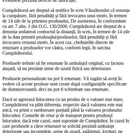
Produsele prezintă defecte de fabricație;
Cumpărătorul are dreptul să notifice în scris Vânzătorului că renunța
la cumpărare, fără penalități şi fără invocarea unui motiv, în termen
de 14 zile de la primirea produsului. De asemenea, în conformitate
cu art. 7 alin. 1 din O.G. 130/2000, Cumpărătorul are dreptul de a
denunța unilateral contractul la distanță, în scris, în termen de 14 zile
de la data primirii produsului/produselor, fără penalități și fără
invocarea vreunui motiv. În acest caz, cheltuielile directe de
returnare a produselor vor cădea, conform legii, în sarcina
Cumpărătorului.
Produsele trebuie să fie returnate în ambalajul original, cu factura
atașată, să nu prezinte urme de uzură fizică sau deteriorare.
Produsele personalizate nu pot fi returnate. Vă rugăm să aveți în
vedere că aceste produse sunt create după configurațiile specificate
de dumneavoastră, deci nu pot fi schimbate sau returnate.
Dacă se agreează înlocuirea cu un produs de o valoare mai mare,
Cumpărătorul va plăti diferența, respectiv dacă valoarea este mai
mică, va primi o rambursare parțială până la valoarea produsului
înlocuitor. Costurile de retur și de transport pentru produsul
înlocuitor, dacă este cazul, sunt suportate de Cumpărător. În cazul în
care produsele a căror returnare se solicită prezintă ambalaje
deteriorate sau incomplete, urme de uzură, zgârieturi, lovituri, ne