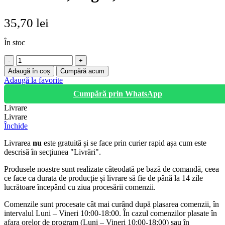
35,70
lei
În stoc
Cantitate
Set
Adaugă în coș
Cumpără acum
100
Adaugă la favorite
bucati
Cumpără prin WhatsApp
Manusi,
Nitril,
Livrare
texturate,
Livrare
negre,
Închide
marimea
L
Livrarea
nu
este gratuită și se face prin curier rapid așa cum este
descrisă în secțiunea "Livrări".
Produsele noastre sunt realizate câteodată pe bază de comandă, ceea
ce face ca durata de producție și livrare să fie de până la 14 zile
lucrătoare începând cu ziua procesării comenzii.
Comenzile sunt procesate cât mai curând după plasarea comenzii, în
intervalul Luni – Vineri 10:00-18:00. În cazul comenzilor plasate în
afara orelor de program (Luni – Vineri 10:00-18:00) sau în