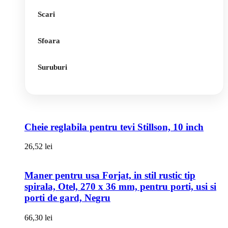
Scari
Sfoara
Suruburi
Cheie reglabila pentru tevi Stillson, 10 inch
26,52
lei
Maner pentru usa Forjat, in stil rustic tip
spirala, Otel, 270 x 36 mm, pentru porti, usi si
porti de gard, Negru
66,30
lei