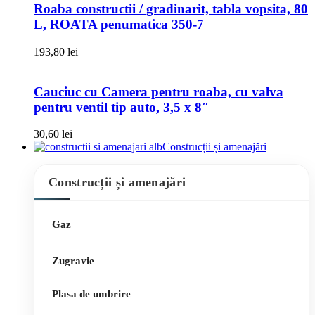
Roaba constructii / gradinarit, tabla vopsita, 80
L, ROATA penumatica 350-7
193,80
lei
Cauciuc cu Camera pentru roaba, cu valva
pentru ventil tip auto, 3,5 x 8″
30,60
lei
Construcții și amenajări
Construcții și amenajări
Gaz
Zugravie
Plasa de umbrire