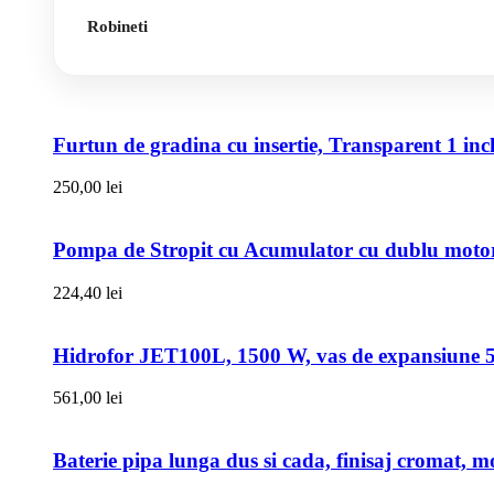
Robineti
Furtun de gradina cu insertie, Transparent 1 i
250,00
lei
Pompa de Stropit cu Acumulator cu dublu motor,
224,40
lei
Hidrofor JET100L, 1500 W, vas de expansiune 50l
561,00
lei
Baterie pipa lunga dus si cada, finisaj cromat, m