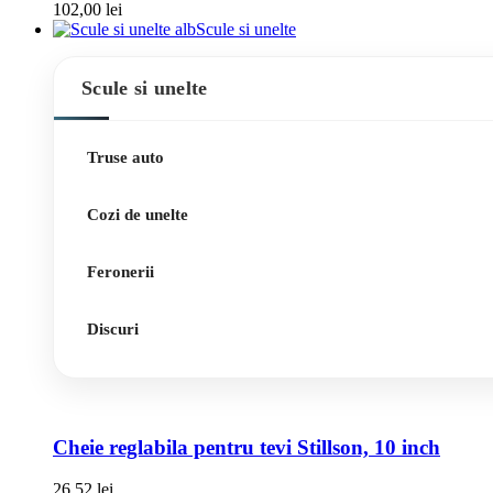
102,00
lei
Scule si unelte
Scule si unelte
Truse auto
Cozi de unelte
Feronerii
Discuri
Cheie reglabila pentru tevi Stillson, 10 inch
26,52
lei