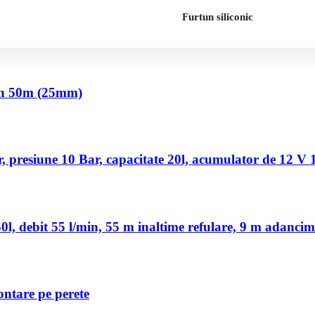
Furtun siliconic
nch 50m (25mm)
 presiune 10 Bar, capacitate 20l, acumulator de 12 V
, debit 55 l/min, 55 m inaltime refulare, 9 m adancim
ontare pe perete