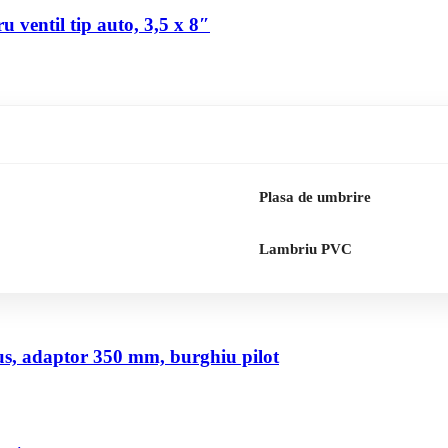
 ventil tip auto, 3,5 x 8″
Plasa de umbrire
Lambriu PVC
us, adaptor 350 mm, burghiu pilot