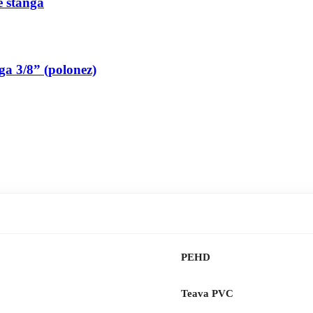
pe stanga
nga 3/8” (polonez)
PEHD
Teava PVC