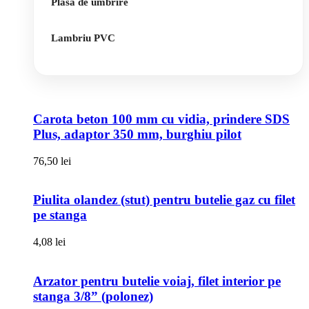
Plasa de umbrire
Lambriu PVC
Carota beton 100 mm cu vidia, prindere SDS
Plus, adaptor 350 mm, burghiu pilot
76,50
lei
Piulita olandez (stut) pentru butelie gaz cu filet
pe stanga
4,08
lei
Arzator pentru butelie voiaj, filet interior pe
stanga 3/8” (polonez)