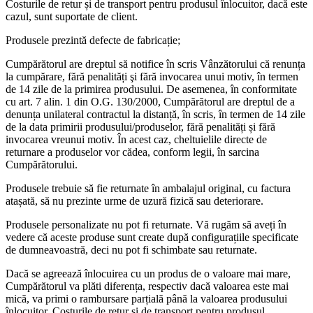
Costurile de retur și de transport pentru produsul înlocuitor, dacă este
cazul, sunt suportate de client.
Produsele prezintă defecte de fabricație;
Cumpărătorul are dreptul să notifice în scris Vânzătorului că renunța
la cumpărare, fără penalități şi fără invocarea unui motiv, în termen
de 14 zile de la primirea produsului. De asemenea, în conformitate
cu art. 7 alin. 1 din O.G. 130/2000, Cumpărătorul are dreptul de a
denunța unilateral contractul la distanță, în scris, în termen de 14 zile
de la data primirii produsului/produselor, fără penalități și fără
invocarea vreunui motiv. În acest caz, cheltuielile directe de
returnare a produselor vor cădea, conform legii, în sarcina
Cumpărătorului.
Produsele trebuie să fie returnate în ambalajul original, cu factura
atașată, să nu prezinte urme de uzură fizică sau deteriorare.
Produsele personalizate nu pot fi returnate. Vă rugăm să aveți în
vedere că aceste produse sunt create după configurațiile specificate
de dumneavoastră, deci nu pot fi schimbate sau returnate.
Dacă se agreează înlocuirea cu un produs de o valoare mai mare,
Cumpărătorul va plăti diferența, respectiv dacă valoarea este mai
mică, va primi o rambursare parțială până la valoarea produsului
înlocuitor. Costurile de retur și de transport pentru produsul