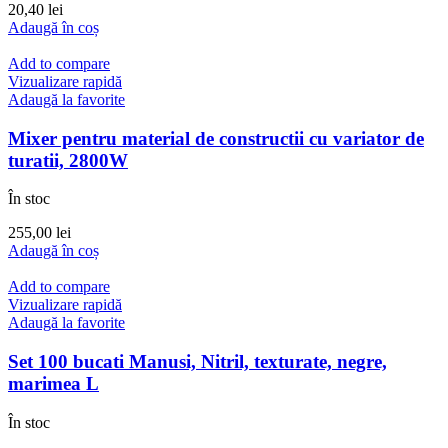
20,40
lei
Adaugă în coș
Add to compare
Vizualizare rapidă
Adaugă la favorite
Mixer pentru material de constructii cu variator de
turatii, 2800W
În stoc
255,00
lei
Adaugă în coș
Add to compare
Vizualizare rapidă
Adaugă la favorite
Set 100 bucati Manusi, Nitril, texturate, negre,
marimea L
În stoc