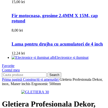
15,00
lei
Fir motocoasa, grosime 2.4MM X 15M, cap
rotund
8,00
lei
Lama pentru drujba cu acumulatori de 4 inch
12,24
lei
Electronice și iluminat
Favorite
Contul meu
Search
Prima pagină
Construcții și amenajări
Gletiera Profesionala Dekor,
inox, Maner inchis Ergonomic 500mm
Gletiera Profesionala Dekor,