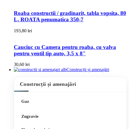
Roaba constructii / gradinarit, tabla vopsita, 80
L, ROATA penumatica 350-7
193,80
lei
Cauciuc cu Camera pentru roaba, cu valva
pentru ventil tip auto, 3,5 x 8″
30,60
lei
Construcții și amenajări
Construcții și amenajări
Gaz
Zugravie