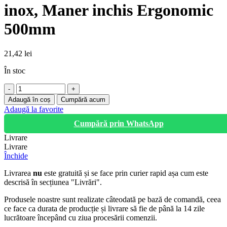
inox, Maner inchis Ergonomic
500mm
21,42
lei
În stoc
Cantitate
Gletiera
Adaugă în coș
Cumpără acum
Profesionala
Adaugă la favorite
Dekor,
Cumpără prin WhatsApp
inox,
Maner
Livrare
inchis
Livrare
Ergonomic
Închide
500mm
Livrarea
nu
este gratuită și se face prin curier rapid așa cum este
descrisă în secțiunea "Livrări".
Produsele noastre sunt realizate câteodată pe bază de comandă, ceea
ce face ca durata de producție și livrare să fie de până la 14 zile
lucrătoare începând cu ziua procesării comenzii.