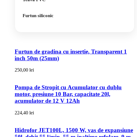
Furtun siliconic
Furtun de gradina cu insertie, Transparent 1
inch 50m (25mm)
250,00
lei
Pompa de Stropit cu Acumulator cu dublu
motor, presiune 10 Bar, capacitate 20l,
acumulator de 12 V 12Ah
224,40
lei
Hidrofor JET100L, 1500 W, vas de expansiune
50l, debit 55 l/min, 55 m inaltime refulare, 9 m