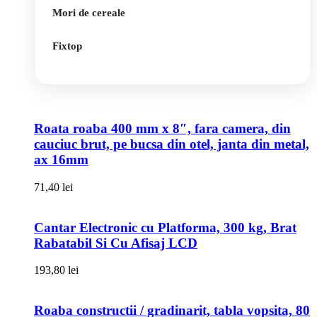
Mori de cereale
Fixtop
Roata roaba 400 mm x 8″, fara camera, din
cauciuc brut, pe bucsa din otel, janta din metal,
ax 16mm
71,40
lei
Cantar Electronic cu Platforma, 300 kg, Brat
Rabatabil Si Cu Afisaj LCD
193,80
lei
Roaba constructii / gradinarit, tabla vopsita, 80