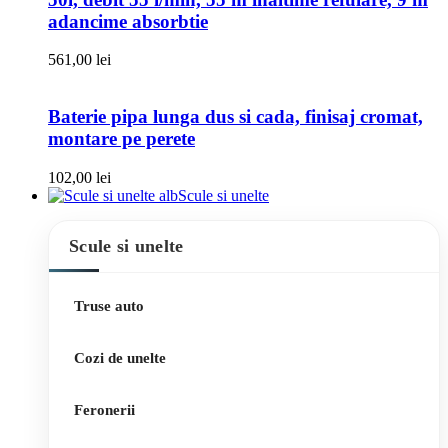
adancime absorbtie
561,00
lei
Baterie pipa lunga dus si cada, finisaj cromat,
montare pe perete
102,00
lei
Scule si unelte
Scule si unelte
Truse auto
Cozi de unelte
Feronerii