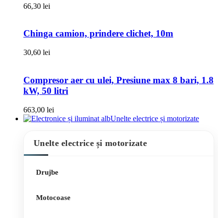
66,30
lei
Chinga camion, prindere clichet, 10m
30,60
lei
Compresor aer cu ulei, Presiune max 8 bari, 1.8
kW, 50 litri
663,00
lei
Unelte electrice și motorizate
Unelte electrice și motorizate
Drujbe
Motocoase