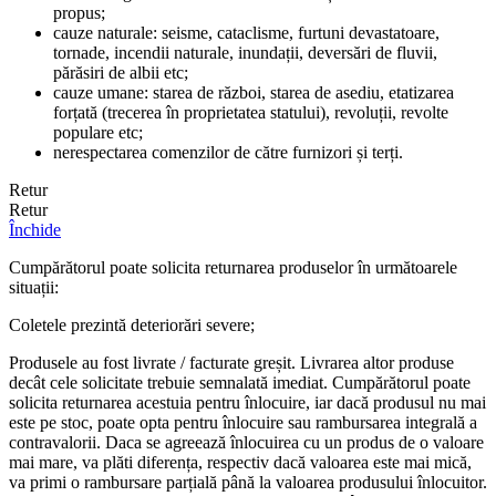
propus;
cauze naturale: seisme, cataclisme, furtuni devastatoare,
tornade, incendii naturale, inundații, deversări de fluvii,
părăsiri de albii etc;
cauze umane: starea de război, starea de asediu, etatizarea
forțată (trecerea în proprietatea statului), revoluții, revolte
populare etc;
nerespectarea comenzilor de către furnizori și terți.
Retur
Retur
Închide
Cumpărătorul poate solicita returnarea produselor în următoarele
situații:
Coletele prezintă deteriorări severe;
Produsele au fost livrate / facturate greșit. Livrarea altor produse
decât cele solicitate trebuie semnalată imediat. Cumpărătorul poate
solicita returnarea acestuia pentru înlocuire, iar dacă produsul nu mai
este pe stoc, poate opta pentru înlocuire sau rambursarea integrală a
contravalorii. Daca se agreează înlocuirea cu un produs de o valoare
mai mare, va plăti diferența, respectiv dacă valoarea este mai mică,
va primi o rambursare parțială până la valoarea produsului înlocuitor.