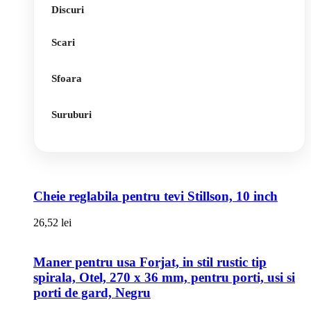
Discuri
Scari
Sfoara
Suruburi
Cheie reglabila pentru tevi Stillson, 10 inch
26,52
lei
Maner pentru usa Forjat, in stil rustic tip
spirala, Otel, 270 x 36 mm, pentru porti, usi si
porti de gard, Negru