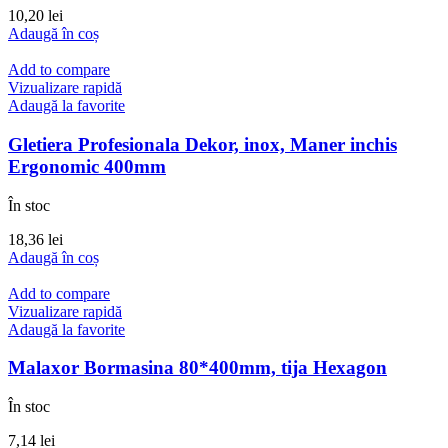
10,20
lei
Adaugă în coș
Add to compare
Vizualizare rapidă
Adaugă la favorite
Gletiera Profesionala Dekor, inox, Maner inchis
Ergonomic 400mm
În stoc
18,36
lei
Adaugă în coș
Add to compare
Vizualizare rapidă
Adaugă la favorite
Malaxor Bormasina 80*400mm, tija Hexagon
În stoc
7,14
lei