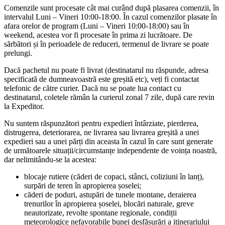
Comenzile sunt procesate cât mai curând după plasarea comenzii, în
intervalul Luni – Vineri 10:00-18:00. În cazul comenzilor plasate în
afara orelor de program (Luni – Vineri 10:00-18:00) sau în
weekend, acestea vor fi procesate în prima zi lucrătoare. De
sărbători și în perioadele de reduceri, termenul de livrare se poate
prelungi.
Dacă pachetul nu poate fi livrat (destinatarul nu răspunde, adresa
specificată de dumneavoastră este greșită etc), veți fi contactat
telefonic de către curier. Dacă nu se poate lua contact cu
destinatarul, coletele rămân la curierul zonal 7 zile, după care revin
la Expeditor.
Nu suntem răspunzători pentru expedieri întârziate, pierderea,
distrugerea, deteriorarea, ne livrarea sau livrarea greșită a unei
expedieri sau a unei părți din aceasta în cazul în care sunt generate
de următoarele situații/circumstanțe independente de voința noastră,
dar nelimitându-se la acestea:
blocaje rutiere (căderi de copaci, stânci, coliziuni în lanț),
surpări de teren în apropierea șoselei;
căderi de poduri, astupări de tunele montane, deraierea
trenurilor în apropierea șoselei, blocări naturale, greve
neautorizate, revolte spontane regionale, condiții
meteorologice nefavorabile bunei desfășurări a itinerariului