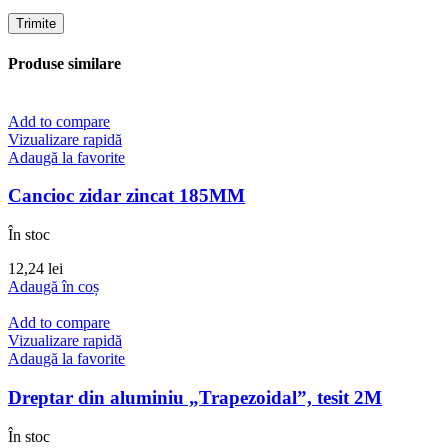
Produse similare
Add to compare
Vizualizare rapidă
Adaugă la favorite
Cancioc zidar zincat 185MM
În stoc
12,24
lei
Adaugă în coș
Add to compare
Vizualizare rapidă
Adaugă la favorite
Dreptar din aluminiu „Trapezoidal”, tesit 2M
În stoc