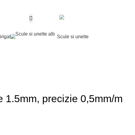
Telefon
0,00
le
0
produ
0763 787 897
irigat
Scule si unelte
Contul m
me 1.5mm, precizie 0,5mm/m