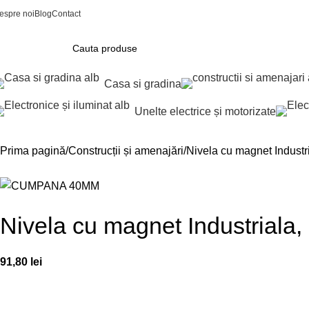
espre noi
Blog
Contact
Casa si gradina
Unelte electrice și motorizate
Prima pagină
Construcții și amenajări
Nivela cu magnet Industr
Nivela cu magnet Industriala
91,80
lei