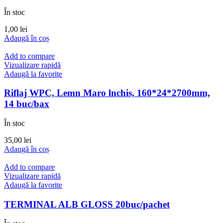
În stoc
1,00
lei
Adaugă în coș
Add to compare
Vizualizare rapidă
Adaugă la favorite
Riflaj WPC, Lemn Maro lnchis, 160*24*2700mm,
14 buc/bax
În stoc
35,00
lei
Adaugă în coș
Add to compare
Vizualizare rapidă
Adaugă la favorite
TERMINAL ALB GLOSS 20buc/pachet