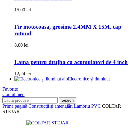
15,00
lei
Fir motocoasa, grosime 2.4MM X 15M, cap
rotund
8,00
lei
Lama pentru drujba cu acumulatori de 4 inch
12,24
lei
Electronice și iluminat
Favorite
Contul meu
Search
Prima pagină
Construcții și amenajări
Lambriu PVC
COLTAR
STEJAR