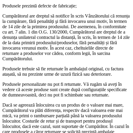
Produsele prezintă defecte de fabricație;
Cumpărătorul are dreptul să notifice în scris Vânzătorului că renunța
la cumpărare, fără penalități şi fără invocarea unui motiv, în termen
de 14 zile de la primirea produsului. De asemenea, în conformitate
cu art. 7 alin. 1 din O.G. 130/2000, Cumpărătorul are dreptul de a
denunța unilateral contractul la distanță, în scris, în termen de 14 zile
de la data primirii produsului/produselor, fără penalități și fără
invocarea vreunui motiv. În acest caz, cheltuielile directe de
returnare a produselor vor cădea, conform legii, în sarcina
Cumpărătorului.
Produsele trebuie să fie returnate în ambalajul original, cu factura
atașată, să nu prezinte urme de uzură fizică sau deteriorare.
Produsele personalizate nu pot fi returnate. Vă rugăm să aveți în
vedere că aceste produse sunt create după configurațiile specificate
de dumneavoastră, deci nu pot fi schimbate sau returnate.
Dacă se agreează înlocuirea cu un produs de o valoare mai mare,
Cumpărătorul va plăti diferența, respectiv dacă valoarea este mai
mică, va primi o rambursare parțială până la valoarea produsului
înlocuitor. Costurile de retur și de transport pentru produsul
înlocuitor, dacă este cazul, sunt suportate de Cumpărător. În cazul în
care produsele a căror returnare se solicită prezintă ambalaje