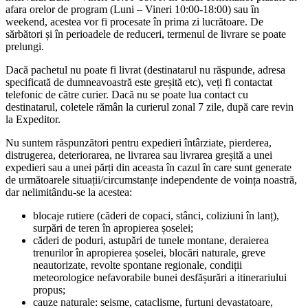
afara orelor de program (Luni – Vineri 10:00-18:00) sau în
weekend, acestea vor fi procesate în prima zi lucrătoare. De
sărbători și în perioadele de reduceri, termenul de livrare se poate
prelungi.
Dacă pachetul nu poate fi livrat (destinatarul nu răspunde, adresa
specificată de dumneavoastră este greșită etc), veți fi contactat
telefonic de către curier. Dacă nu se poate lua contact cu
destinatarul, coletele rămân la curierul zonal 7 zile, după care revin
la Expeditor.
Nu suntem răspunzători pentru expedieri întârziate, pierderea,
distrugerea, deteriorarea, ne livrarea sau livrarea greșită a unei
expedieri sau a unei părți din aceasta în cazul în care sunt generate
de următoarele situații/circumstanțe independente de voința noastră,
dar nelimitându-se la acestea:
blocaje rutiere (căderi de copaci, stânci, coliziuni în lanț),
surpări de teren în apropierea șoselei;
căderi de poduri, astupări de tunele montane, deraierea
trenurilor în apropierea șoselei, blocări naturale, greve
neautorizate, revolte spontane regionale, condiții
meteorologice nefavorabile bunei desfășurări a itinerariului
propus;
cauze naturale: seisme, cataclisme, furtuni devastatoare,