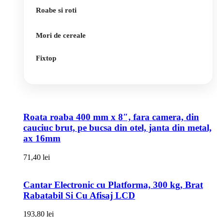
Roabe si roti
Mori de cereale
Fixtop
Roata roaba 400 mm x 8″, fara camera, din
cauciuc brut, pe bucsa din otel, janta din metal,
ax 16mm
71,40
lei
Cantar Electronic cu Platforma, 300 kg, Brat
Rabatabil Si Cu Afisaj LCD
193,80
lei