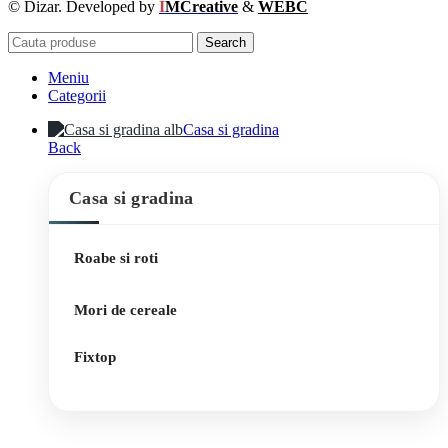
© Dizar. Developed by
I
MCreative
&
WEBC
Search
Meniu
Categorii
Casa si gradina
Back
Casa si gradina
Roabe si roti
Mori de cereale
Fixtop