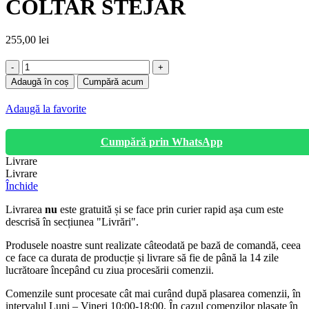
COLTAR STEJAR
255,00
lei
Cantitate
COLTAR
Adaugă în coș
Cumpără acum
STEJAR
Adaugă la favorite
Cumpără prin WhatsApp
Livrare
Livrare
Închide
Livrarea
nu
este gratuită și se face prin curier rapid așa cum este
descrisă în secțiunea "Livrări".
Produsele noastre sunt realizate câteodată pe bază de comandă, ceea
ce face ca durata de producție și livrare să fie de până la 14 zile
lucrătoare începând cu ziua procesării comenzii.
Comenzile sunt procesate cât mai curând după plasarea comenzii, în
intervalul Luni – Vineri 10:00-18:00. În cazul comenzilor plasate în