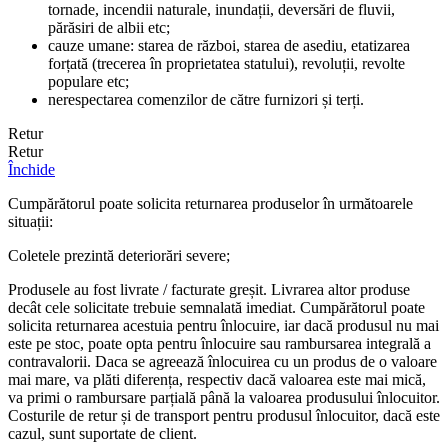
tornade, incendii naturale, inundații, deversări de fluvii,
părăsiri de albii etc;
cauze umane: starea de război, starea de asediu, etatizarea
forțată (trecerea în proprietatea statului), revoluții, revolte
populare etc;
nerespectarea comenzilor de către furnizori și terți.
Retur
Retur
Închide
Cumpărătorul poate solicita returnarea produselor în următoarele
situații:
Coletele prezintă deteriorări severe;
Produsele au fost livrate / facturate greșit. Livrarea altor produse
decât cele solicitate trebuie semnalată imediat. Cumpărătorul poate
solicita returnarea acestuia pentru înlocuire, iar dacă produsul nu mai
este pe stoc, poate opta pentru înlocuire sau rambursarea integrală a
contravalorii. Daca se agreează înlocuirea cu un produs de o valoare
mai mare, va plăti diferența, respectiv dacă valoarea este mai mică,
va primi o rambursare parțială până la valoarea produsului înlocuitor.
Costurile de retur și de transport pentru produsul înlocuitor, dacă este
cazul, sunt suportate de client.