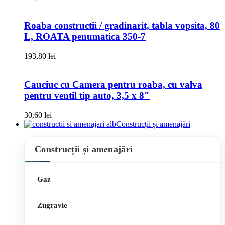
Roaba constructii / gradinarit, tabla vopsita, 80
L, ROATA penumatica 350-7
193,80
lei
Cauciuc cu Camera pentru roaba, cu valva
pentru ventil tip auto, 3,5 x 8″
30,60
lei
Construcții și amenajări
Construcții și amenajări
Gaz
Zugravie