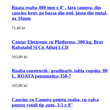
Roata roaba 400 mm x 8″, fara camera, din
cauciuc brut, pe bucsa din otel, janta din metal,
ax 16mm
71,40
lei
Cantar Electronic cu Platforma, 300 kg, Brat
Rabatabil Si Cu Afisaj LCD
193,80
lei
Roaba constructii / gradinarit, tabla vopsita, 80
L, ROATA penumatica 350-7
193,80
lei
Cauciuc cu Camera pentru roaba, cu valva
pentru ventil tip auto, 3,5 x 8″