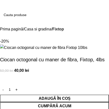
Contul m
Prima pagină
Casa si gradina
Fixtop
-20%
Ciocan octogonal cu maner de fibra, Fixtop, 4lbs
40,00
lei
50,00
lei
ADAUGĂ ÎN COȘ
CUMPĂRĂ ACUM