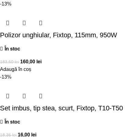
-13%
Polizor unghiular, Fixtop, 115mm, 950W
În stoc
160,00
lei
183,60
lei
Adaugă în coș
-13%
Set imbus, tip stea, scurt, Fixtop, T10-T50
În stoc
16,00
lei
18,36
lei