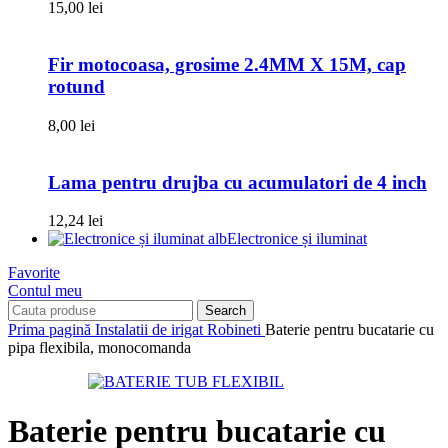
15,00
lei
Fir motocoasa, grosime 2.4MM X 15M, cap
rotund
8,00
lei
Lama pentru drujba cu acumulatori de 4 inch
12,24
lei
Electronice și iluminat
Favorite
Contul meu
Search
Prima pagină
Instalatii de irigat
Robineti
Baterie pentru bucatarie cu
pipa flexibila, monocomanda
Baterie pentru bucatarie cu