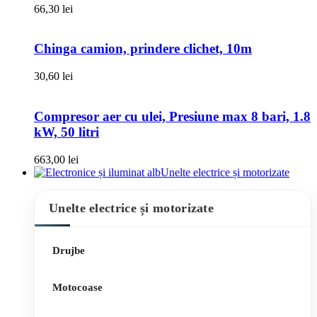
66,30
lei
Chinga camion, prindere clichet, 10m
30,60
lei
Compresor aer cu ulei, Presiune max 8 bari, 1.8
kW, 50 litri
663,00
lei
Unelte electrice și motorizate
Unelte electrice și motorizate
Drujbe
Motocoase