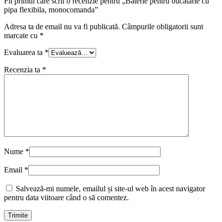
Fii primul care scrii o recenzie pentru „Baterie pentru bucatarie cu
pipa flexibila, monocomanda”
Adresa ta de email nu va fi publicată.
Câmpurile obligatorii sunt
marcate cu
*
Evaluarea ta
*
Recenzia ta
*
Nume
*
Email
*
Salvează-mi numele, emailul și site-ul web în acest navigator
pentru data viitoare când o să comentez.