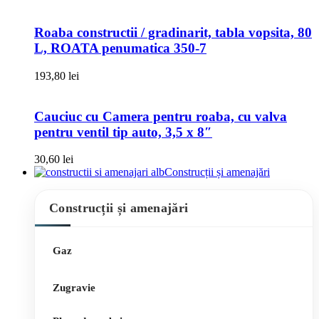
Roaba constructii / gradinarit, tabla vopsita, 80
L, ROATA penumatica 350-7
193,80
lei
Cauciuc cu Camera pentru roaba, cu valva
pentru ventil tip auto, 3,5 x 8″
30,60
lei
Construcții și amenajări
Construcții și amenajări
Gaz
Zugravie