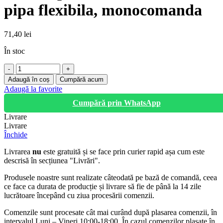
pipa flexibila, monocomanda
71,40
lei
În stoc
Cantitate
Baterie
Adaugă în coș
Cumpără acum
pentru
Adaugă la favorite
bucatarie
Cumpără prin WhatsApp
cu
pipa
Livrare
flexibila,
Livrare
monocomanda
Închide
Livrarea
nu
este gratuită și se face prin curier rapid așa cum este
descrisă în secțiunea "Livrări".
Produsele noastre sunt realizate câteodată pe bază de comandă, ceea
ce face ca durata de producție și livrare să fie de până la 14 zile
lucrătoare începând cu ziua procesării comenzii.
Comenzile sunt procesate cât mai curând după plasarea comenzii, în
intervalul Luni – Vineri 10:00-18:00. În cazul comenzilor plasate în