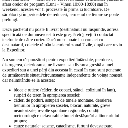
afara orelor de program (Luni – Vineri 10:00-18:00) sau în
weekend, acestea vor fi procesate în prima zi lucrătoare. De
sărbători și în perioadele de reduceri, termenul de livrare se poate
prelungi.
Dacă pachetul nu poate fi livrat (destinatarul nu răspunde, adresa
specificată de dumneavoastră este greșită etc), veți fi contactat
telefonic de către curier. Dacă nu se poate lua contact cu
destinatarul, coletele rămân la curierul zonal 7 zile, după care revin
la Expeditor.
Nu suntem răspunzători pentru expedieri întârziate, pierderea,
distrugerea, deteriorarea, ne livrarea sau livrarea greșită a unei
expedieri sau a unei părți din aceasta în cazul în care sunt generate
de următoarele situații/circumstanțe independente de voința noastră,
dar nelimitându-se la acestea:
blocaje rutiere (căderi de copaci, stânci, coliziuni în lanț),
surpări de teren în apropierea șoselei;
căderi de poduri, astupări de tunele montane, deraierea
trenurilor în apropierea șoselei, blocări naturale, greve
neautorizate, revolte spontane regionale, condiții
meteorologice nefavorabile bunei desfășurări a itinerariului
propus;
cauze naturale: seisme, cataclisme, furtuni devastatoare,