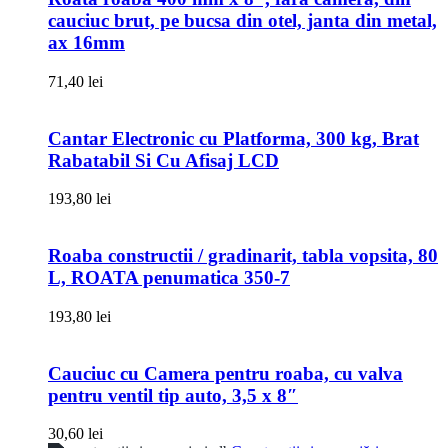
cauciuc brut, pe bucsa din otel, janta din metal,
ax 16mm
71,40
lei
Cantar Electronic cu Platforma, 300 kg, Brat
Rabatabil Si Cu Afisaj LCD
193,80
lei
Roaba constructii / gradinarit, tabla vopsita, 80
L, ROATA penumatica 350-7
193,80
lei
Cauciuc cu Camera pentru roaba, cu valva
pentru ventil tip auto, 3,5 x 8″
30,60
lei