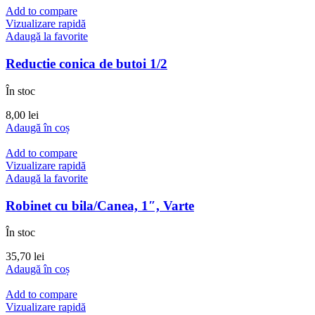
Add to compare
Vizualizare rapidă
Adaugă la favorite
Reductie conica de butoi 1/2
În stoc
8,00
lei
Adaugă în coș
Add to compare
Vizualizare rapidă
Adaugă la favorite
Robinet cu bila/Canea, 1″, Varte
În stoc
35,70
lei
Adaugă în coș
Add to compare
Vizualizare rapidă