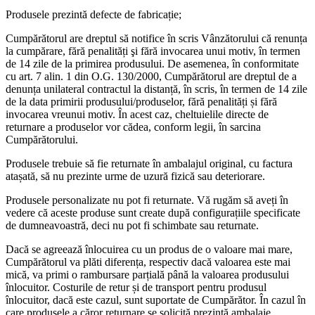
Produsele prezintă defecte de fabricație;
Cumpărătorul are dreptul să notifice în scris Vânzătorului că renunța
la cumpărare, fără penalități şi fără invocarea unui motiv, în termen
de 14 zile de la primirea produsului. De asemenea, în conformitate
cu art. 7 alin. 1 din O.G. 130/2000, Cumpărătorul are dreptul de a
denunța unilateral contractul la distanță, în scris, în termen de 14 zile
de la data primirii produsului/produselor, fără penalități și fără
invocarea vreunui motiv. În acest caz, cheltuielile directe de
returnare a produselor vor cădea, conform legii, în sarcina
Cumpărătorului.
Produsele trebuie să fie returnate în ambalajul original, cu factura
atașată, să nu prezinte urme de uzură fizică sau deteriorare.
Produsele personalizate nu pot fi returnate. Vă rugăm să aveți în
vedere că aceste produse sunt create după configurațiile specificate
de dumneavoastră, deci nu pot fi schimbate sau returnate.
Dacă se agreează înlocuirea cu un produs de o valoare mai mare,
Cumpărătorul va plăti diferența, respectiv dacă valoarea este mai
mică, va primi o rambursare parțială până la valoarea produsului
înlocuitor. Costurile de retur și de transport pentru produsul
înlocuitor, dacă este cazul, sunt suportate de Cumpărător. În cazul în
care produsele a căror returnare se solicită prezintă ambalaje