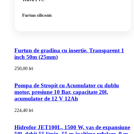
Furtun siliconic
Furtun de gradina cu insertie, Transparent 1
inch 50m (25mm)
250,00
lei
Pompa de Stropit cu Acumulator cu dublu
motor, presiune 10 Bar, capacitate 20l,
acumulator de 12 V 12Ah
224,40
lei
Hidrofor JET100L, 1500 W, vas de expansiune
50l, debit 55 l/min, 55 m inaltime refulare, 9 m