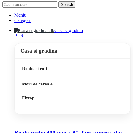
Search
Meniu
Categorii
Casa si gradina
Back
Casa si gradina
Roabe si roti
Mori de cereale
Fixtop
Roata roaba 400 mm x 8″, fara camera, din