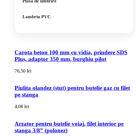
Plasa de umbrire
Lambriu PVC
Carota beton 100 mm cu vidia, prindere SDS
Plus, adaptor 350 mm, burghiu pilot
76,50
lei
Piulita olandez (stut) pentru butelie gaz cu filet
pe stanga
4,08
lei
Arzator pentru butelie voiaj, filet interior pe
stanga 3/8” (polonez)