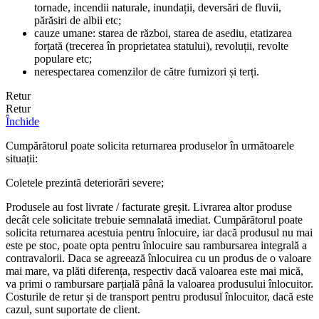
tornade, incendii naturale, inundații, deversări de fluvii,
părăsiri de albii etc;
cauze umane: starea de război, starea de asediu, etatizarea
forțată (trecerea în proprietatea statului), revoluții, revolte
populare etc;
nerespectarea comenzilor de către furnizori și terți.
Retur
Retur
Închide
Cumpărătorul poate solicita returnarea produselor în următoarele
situații:
Coletele prezintă deteriorări severe;
Produsele au fost livrate / facturate greșit. Livrarea altor produse
decât cele solicitate trebuie semnalată imediat. Cumpărătorul poate
solicita returnarea acestuia pentru înlocuire, iar dacă produsul nu mai
este pe stoc, poate opta pentru înlocuire sau rambursarea integrală a
contravalorii. Daca se agreează înlocuirea cu un produs de o valoare
mai mare, va plăti diferența, respectiv dacă valoarea este mai mică,
va primi o rambursare parțială până la valoarea produsului înlocuitor.
Costurile de retur și de transport pentru produsul înlocuitor, dacă este
cazul, sunt suportate de client.