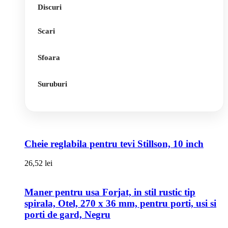
Discuri
Scari
Sfoara
Suruburi
Cheie reglabila pentru tevi Stillson, 10 inch
26,52
lei
Maner pentru usa Forjat, in stil rustic tip
spirala, Otel, 270 x 36 mm, pentru porti, usi si
porti de gard, Negru