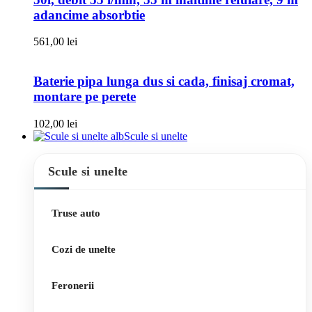
adancime absorbtie
561,00
lei
Baterie pipa lunga dus si cada, finisaj cromat,
montare pe perete
102,00
lei
Scule si unelte
Scule si unelte
Truse auto
Cozi de unelte
Feronerii