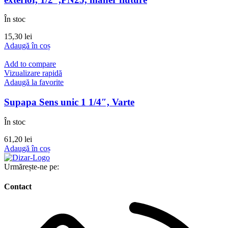
În stoc
15,30
lei
Adaugă în coș
Add to compare
Vizualizare rapidă
Adaugă la favorite
Supapa Sens unic 1 1/4″, Varte
În stoc
61,20
lei
Adaugă în coș
Urmărește-ne pe:
Contact