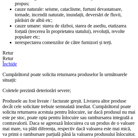
propus;
cauze naturale: seisme, cataclisme, furtuni devastatoare,
tornade, incendii naturale, inundații, deversări de fluvii,
părăsiri de albii etc;
cauze umane: starea de război, starea de asediu, etatizarea
forțată (trecerea în proprietatea statului), revoluții, revolte
populare etc;
nerespectarea comenzilor de către furnizori și terți.
Retur
Retur
Închide
Cumpărătorul poate solicita returnarea produselor în următoarele
situații:
Coletele prezintă deteriorări severe;
Produsele au fost livrate / facturate greșit. Livrarea altor produse
decât cele solicitate trebuie semnalată imediat. Cumpărătorul poate
solicita returnarea acestuia pentru înlocuire, iar dacă produsul nu mai
este pe stoc, poate opta pentru înlocuire sau rambursarea integrală a
contravalorii. Daca se agreează înlocuirea cu un produs de o valoare
mai mare, va plăti diferența, respectiv dacă valoarea este mai mică,
va primi o rambursare parțială până la valoarea produsului înlocuitor.