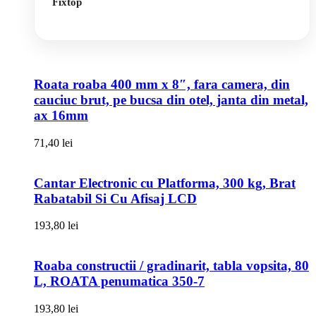
Fixtop
Roata roaba 400 mm x 8″, fara camera, din
cauciuc brut, pe bucsa din otel, janta din metal,
ax 16mm
71,40
lei
Cantar Electronic cu Platforma, 300 kg, Brat
Rabatabil Si Cu Afisaj LCD
193,80
lei
Roaba constructii / gradinarit, tabla vopsita, 80
L, ROATA penumatica 350-7
193,80
lei