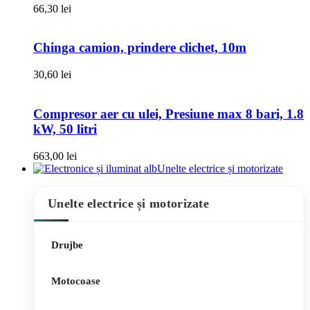
66,30
lei
Chinga camion, prindere clichet, 10m
30,60
lei
Compresor aer cu ulei, Presiune max 8 bari, 1.8
kW, 50 litri
663,00
lei
Unelte electrice și motorizate
Unelte electrice și motorizate
Drujbe
Motocoase