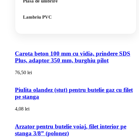
Plasa de umbrire
Lambriu PVC
Carota beton 100 mm cu vidia, prindere SDS
Plus, adaptor 350 mm, burghiu pilot
76,50
lei
Piulita olandez (stut) pentru butelie gaz cu filet
pe stanga
4,08
lei
Arzator pentru butelie voiaj, filet interior pe
stanga 3/8” (polonez)