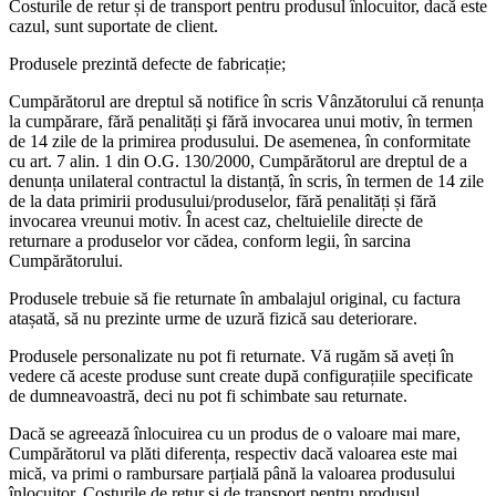
Costurile de retur și de transport pentru produsul înlocuitor, dacă este
cazul, sunt suportate de client.
Produsele prezintă defecte de fabricație;
Cumpărătorul are dreptul să notifice în scris Vânzătorului că renunța
la cumpărare, fără penalități şi fără invocarea unui motiv, în termen
de 14 zile de la primirea produsului. De asemenea, în conformitate
cu art. 7 alin. 1 din O.G. 130/2000, Cumpărătorul are dreptul de a
denunța unilateral contractul la distanță, în scris, în termen de 14 zile
de la data primirii produsului/produselor, fără penalități și fără
invocarea vreunui motiv. În acest caz, cheltuielile directe de
returnare a produselor vor cădea, conform legii, în sarcina
Cumpărătorului.
Produsele trebuie să fie returnate în ambalajul original, cu factura
atașată, să nu prezinte urme de uzură fizică sau deteriorare.
Produsele personalizate nu pot fi returnate. Vă rugăm să aveți în
vedere că aceste produse sunt create după configurațiile specificate
de dumneavoastră, deci nu pot fi schimbate sau returnate.
Dacă se agreează înlocuirea cu un produs de o valoare mai mare,
Cumpărătorul va plăti diferența, respectiv dacă valoarea este mai
mică, va primi o rambursare parțială până la valoarea produsului
înlocuitor. Costurile de retur și de transport pentru produsul