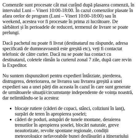
Comenzile sunt procesate cât mai curând după plasarea comenzii, în
intervalul Luni – Vineri 10:00-18:00. În cazul comenzilor plasate în
afara orelor de program (Luni – Vineri 10:00-18:00) sau în
weekend, acestea vor fi procesate în prima zi lucrătoare. De
sărbători și în perioadele de reduceri, termenul de livrare se poate
prelungi.
Dacă pachetul nu poate fi livrat (destinatarul nu răspunde, adresa
specificată de dumneavoastră este greșită etc), veți fi contactat
telefonic de către curier. Dacă nu se poate lua contact cu
destinatarul, coletele rămân la curierul zonal 7 zile, după care revin
la Expeditor.
Nu suntem răspunzători pentru expedieri întârziate, pierderea,
distrugerea, deteriorarea, ne livrarea sau livrarea greșită a unei
expedieri sau a unei părți din aceasta în cazul în care sunt generate
de următoarele situații/circumstanțe independente de voința noastră,
dar nelimitându-se la acestea:
blocaje rutiere (căderi de copaci, stânci, coliziuni în lanț),
surpări de teren în apropierea șoselei;
căderi de poduri, astupări de tunele montane, deraierea
trenurilor în apropierea șoselei, blocări naturale, greve
neautorizate, revolte spontane regionale, condiții
meteorologice nefavorabile bunei desfășurări a itinerariului