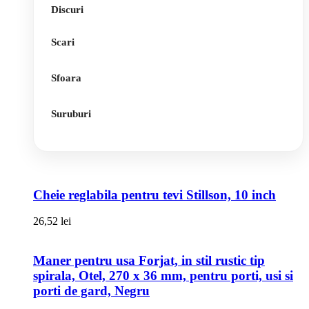
Discuri
Scari
Sfoara
Suruburi
Cheie reglabila pentru tevi Stillson, 10 inch
26,52
lei
Maner pentru usa Forjat, in stil rustic tip
spirala, Otel, 270 x 36 mm, pentru porti, usi si
porti de gard, Negru