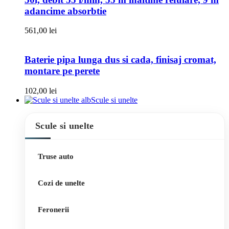
adancime absorbtie
561,00
lei
Baterie pipa lunga dus si cada, finisaj cromat,
montare pe perete
102,00
lei
Scule si unelte
Scule si unelte
Truse auto
Cozi de unelte
Feronerii