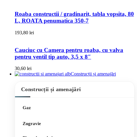
Roaba constructii / gradinarit, tabla vopsita, 80
L, ROATA penumatica 350-7
193,80
lei
Cauciuc cu Camera pentru roaba, cu valva
pentru ventil tip auto, 3,5 x 8″
30,60
lei
Construcții și amenajări
Construcții și amenajări
Gaz
Zugravie