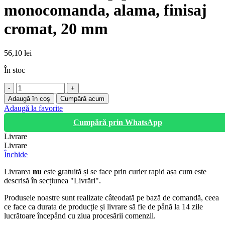
monocomanda, alama, finisaj
cromat, 20 mm
56,10
lei
În stoc
Cantitate
Baterie
Adaugă în coș
Cumpără acum
lavoar,
Adaugă la favorite
pipa
Cumpără prin WhatsApp
mobila,
monocomanda,
Livrare
alama,
Livrare
finisaj
Închide
cromat,
20
Livrarea
nu
este gratuită și se face prin curier rapid așa cum este
mm
descrisă în secțiunea "Livrări".
Produsele noastre sunt realizate câteodată pe bază de comandă, ceea
ce face ca durata de producție și livrare să fie de până la 14 zile
lucrătoare începând cu ziua procesării comenzii.