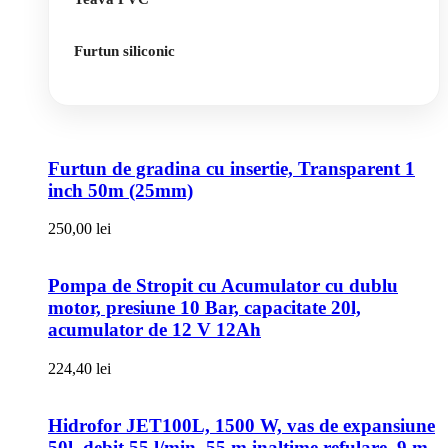
Furtun siliconic
Furtun de gradina cu insertie, Transparent 1
inch 50m (25mm)
250,00
lei
Pompa de Stropit cu Acumulator cu dublu
motor, presiune 10 Bar, capacitate 20l,
acumulator de 12 V 12Ah
224,40
lei
Hidrofor JET100L, 1500 W, vas de expansiune
50l, debit 55 l/min, 55 m inaltime refulare, 9 m