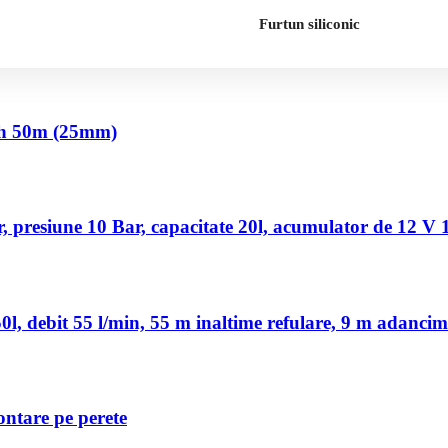
Furtun siliconic
nch 50m (25mm)
 presiune 10 Bar, capacitate 20l, acumulator de 12 V
, debit 55 l/min, 55 m inaltime refulare, 9 m adancim
ontare pe perete