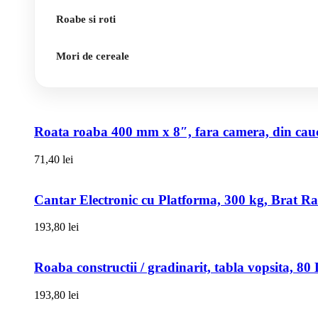
Roabe si roti
Mori de cereale
Roata roaba 400 mm x 8″, fara camera, din cauci
71,40
lei
Cantar Electronic cu Platforma, 300 kg, Brat R
193,80
lei
Roaba constructii / gradinarit, tabla vopsita, 
193,80
lei