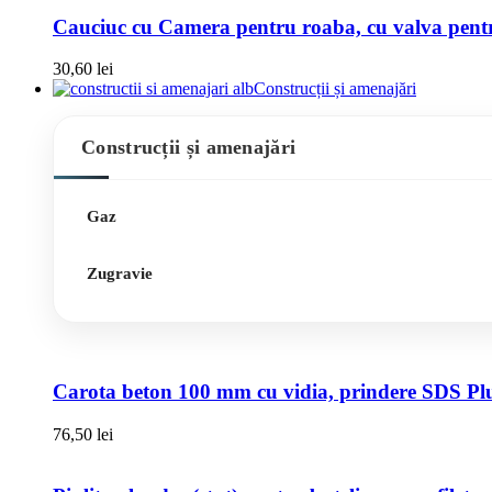
Cauciuc cu Camera pentru roaba, cu valva pentru
30,60
lei
Construcții și amenajări
Construcții și amenajări
Gaz
Zugravie
Carota beton 100 mm cu vidia, prindere SDS Pl
76,50
lei