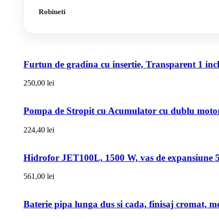
Robineti
Furtun de gradina cu insertie, Transparent 1 i
250,00
lei
Pompa de Stropit cu Acumulator cu dublu motor,
224,40
lei
Hidrofor JET100L, 1500 W, vas de expansiune 50l
561,00
lei
Baterie pipa lunga dus si cada, finisaj cromat, m