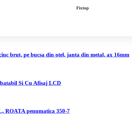
Fixtop
uc brut, pe bucsa din otel, janta din metal, ax 16mm
abatabil Si Cu Afisaj LCD
80 L, ROATA penumatica 350-7