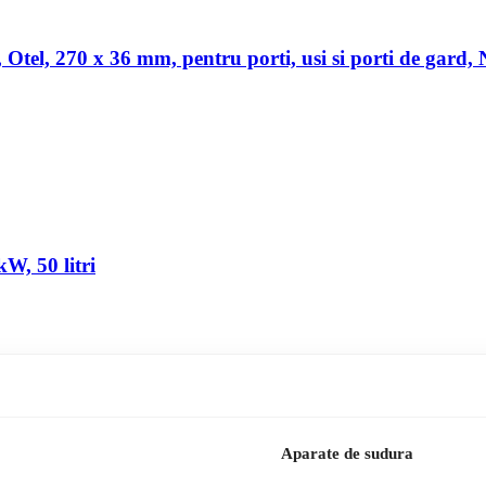
a, Otel, 270 x 36 mm, pentru porti, usi si porti de gard,
W, 50 litri
Aparate de sudura