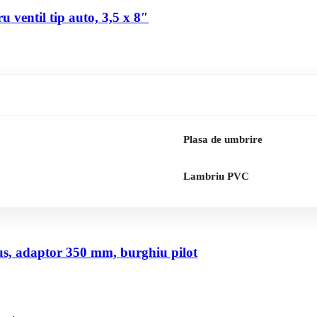
 ventil tip auto, 3,5 x 8″
Plasa de umbrire
Lambriu PVC
us, adaptor 350 mm, burghiu pilot