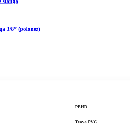
pe stanga
nga 3/8” (polonez)
PEHD
Teava PVC