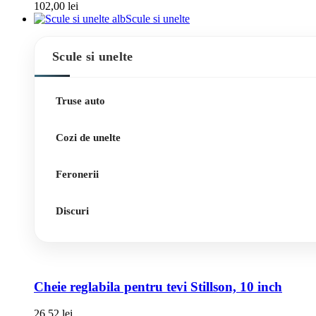
102,00
lei
Scule si unelte
Scule si unelte
Truse auto
Cozi de unelte
Feronerii
Discuri
Cheie reglabila pentru tevi Stillson, 10 inch
26,52
lei