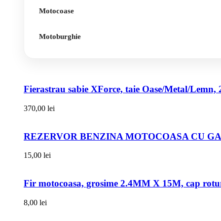
Motocoase
Motoburghie
Fierastrau sabie XForce, taie Oase/Metal/Lemn, 
370,00
lei
REZERVOR BENZINA MOTOCOASA CU GAT
15,00
lei
Fir motocoasa, grosime 2.4MM X 15M, cap rot
8,00
lei