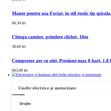
Maner pentru usa Forjat, in stil rustic tip spiral
66,30
lei
Chinga camion, prindere clichet, 10m
30,60
lei
Compresor aer cu ulei, Presiune max 8 bari, 1.8 k
663,00
lei
Unelte electrice și motorizate
Unelte electrice și motorizate
Drujbe