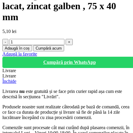
lacat, zincat galben , 75 x 40
mm
5,10
lei
Cantitate
Zavor
Adaugă în coș
Cumpără acum
aplicat,
Adaugă la favorite
inchidere
Cumpără prin WhatsApp
cu
lacat,
Livrare
zincat
Livrare
galben
Închide
,
75
Livrarea
nu
este gratuită și se face prin curier rapid așa cum este
x
descrisă în secțiunea "Livrări".
40
mm
Produsele noastre sunt realizate câteodată pe bază de comandă, ceea
ce face ca durata de producție și livrare să fie de până la 14 zile
lucrătoare începând cu ziua procesării comenzii.
Comenzile sunt procesate cât mai curând după plasarea comenzii, în
intervalul Luni – Vineri 10:00-18:00. În cazul comenzilor plasate în