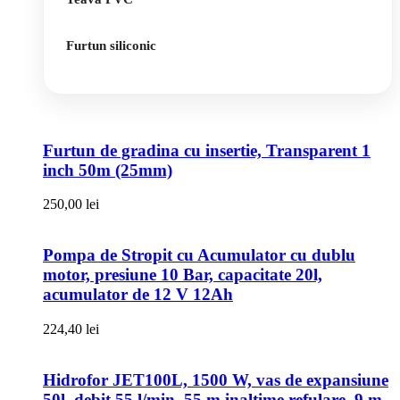
Furtun siliconic
Furtun de gradina cu insertie, Transparent 1
inch 50m (25mm)
250,00
lei
Pompa de Stropit cu Acumulator cu dublu
motor, presiune 10 Bar, capacitate 20l,
acumulator de 12 V 12Ah
224,40
lei
Hidrofor JET100L, 1500 W, vas de expansiune
50l, debit 55 l/min, 55 m inaltime refulare, 9 m