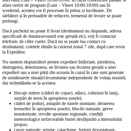
afara orelor de program (Luni – Vineri 10:00-18:00) sau în
weekend, acestea vor fi procesate în prima zi lucrătoare. De
sărbători și în perioadele de reduceri, termenul de livrare se poate
prelungi.
Dacă pachetul nu poate fi livrat (destinatarul nu răspunde, adresa
specificată de dumneavoastră este greșită etc), veți fi contactat
telefonic de către curier. Dacă nu se poate lua contact cu
destinatarul, coletele rămân la curierul zonal 7 zile, după care revin
la Expeditor.
Nu suntem răspunzători pentru expedieri întârziate, pierderea,
distrugerea, deteriorarea, ne livrarea sau livrarea greșită a unei
expedieri sau a unei părți din aceasta în cazul în care sunt generate
de următoarele situații/circumstanțe independente de voința noastră,
dar nelimitându-se la acestea:
blocaje rutiere (căderi de copaci, stânci, coliziuni în lanț),
surpări de teren în apropierea șoselei;
căderi de poduri, astupări de tunele montane, deraierea
trenurilor în apropierea șoselei, blocări naturale, greve
neautorizate, revolte spontane regionale, condiții
meteorologice nefavorabile bunei desfășurări a itinerariului
propus;
cauze naturale: seisme, cataclisme, furtuni devastatoare,