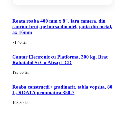
Roata roaba 400 mm x 8″, fara camera, din
cauciuc brut, pe bucsa din otel, janta din metal,
ax 16mm
71,40
lei
Cantar Electronic cu Platforma, 300 kg, Brat
Rabatabil Si Cu Afisaj LCD
193,80
lei
Roaba constructii / gradinarit, tabla vopsita, 80
L, ROATA penumatica 350-7
193,80
lei