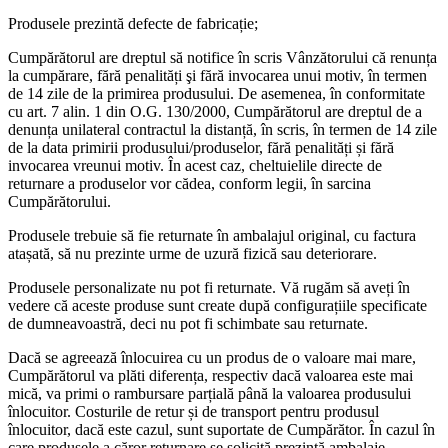
Produsele prezintă defecte de fabricație;
Cumpărătorul are dreptul să notifice în scris Vânzătorului că renunța
la cumpărare, fără penalități şi fără invocarea unui motiv, în termen
de 14 zile de la primirea produsului. De asemenea, în conformitate
cu art. 7 alin. 1 din O.G. 130/2000, Cumpărătorul are dreptul de a
denunța unilateral contractul la distanță, în scris, în termen de 14 zile
de la data primirii produsului/produselor, fără penalități și fără
invocarea vreunui motiv. În acest caz, cheltuielile directe de
returnare a produselor vor cădea, conform legii, în sarcina
Cumpărătorului.
Produsele trebuie să fie returnate în ambalajul original, cu factura
atașată, să nu prezinte urme de uzură fizică sau deteriorare.
Produsele personalizate nu pot fi returnate. Vă rugăm să aveți în
vedere că aceste produse sunt create după configurațiile specificate
de dumneavoastră, deci nu pot fi schimbate sau returnate.
Dacă se agreează înlocuirea cu un produs de o valoare mai mare,
Cumpărătorul va plăti diferența, respectiv dacă valoarea este mai
mică, va primi o rambursare parțială până la valoarea produsului
înlocuitor. Costurile de retur și de transport pentru produsul
înlocuitor, dacă este cazul, sunt suportate de Cumpărător. În cazul în
care produsele a căror returnare se solicită prezintă ambalaje