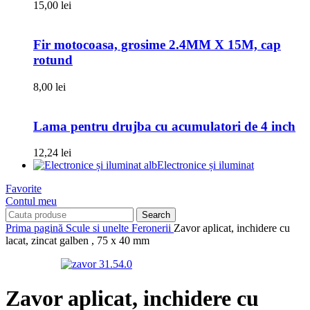
15,00
lei
Fir motocoasa, grosime 2.4MM X 15M, cap
rotund
8,00
lei
Lama pentru drujba cu acumulatori de 4 inch
12,24
lei
Electronice și iluminat
Favorite
Contul meu
Search
Prima pagină
Scule si unelte
Feronerii
Zavor aplicat, inchidere cu
lacat, zincat galben , 75 x 40 mm
Zavor aplicat, inchidere cu