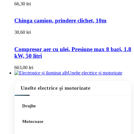
66,30
lei
Chinga camion, prindere clichet, 10m
30,60
lei
Compresor aer cu ulei, Presiune max 8 bari, 1.8
kW, 50 litri
663,00
lei
Unelte electrice și motorizate
Unelte electrice și motorizate
Drujbe
Motocoase