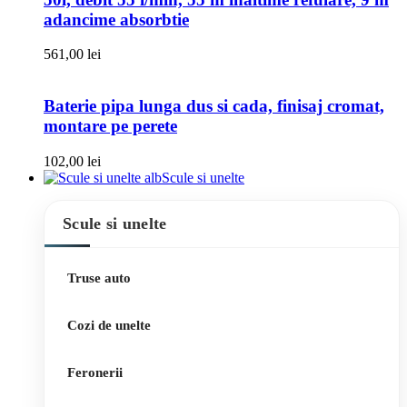
adancime absorbtie
561,00
lei
Baterie pipa lunga dus si cada, finisaj cromat,
montare pe perete
102,00
lei
Scule si unelte
Scule si unelte
Truse auto
Cozi de unelte
Feronerii