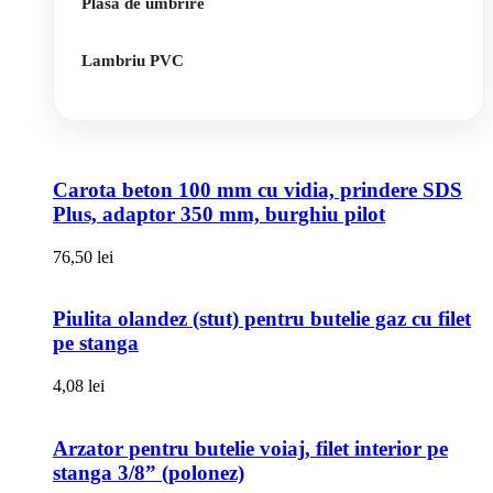
Plasa de umbrire
Lambriu PVC
Carota beton 100 mm cu vidia, prindere SDS
Plus, adaptor 350 mm, burghiu pilot
76,50
lei
Piulita olandez (stut) pentru butelie gaz cu filet
pe stanga
4,08
lei
Arzator pentru butelie voiaj, filet interior pe
stanga 3/8” (polonez)