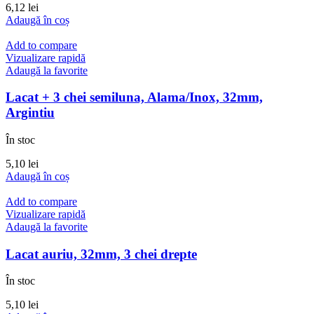
6,12
lei
Adaugă în coș
Add to compare
Vizualizare rapidă
Adaugă la favorite
Lacat + 3 chei semiluna, Alama/Inox, 32mm,
Argintiu
În stoc
5,10
lei
Adaugă în coș
Add to compare
Vizualizare rapidă
Adaugă la favorite
Lacat auriu, 32mm, 3 chei drepte
În stoc
5,10
lei