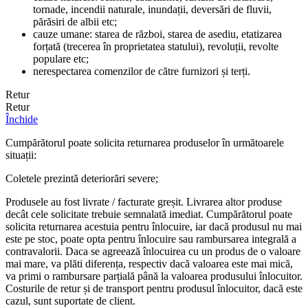
tornade, incendii naturale, inundații, deversări de fluvii,
părăsiri de albii etc;
cauze umane: starea de război, starea de asediu, etatizarea
forțată (trecerea în proprietatea statului), revoluții, revolte
populare etc;
nerespectarea comenzilor de către furnizori și terți.
Retur
Retur
Închide
Cumpărătorul poate solicita returnarea produselor în următoarele
situații:
Coletele prezintă deteriorări severe;
Produsele au fost livrate / facturate greșit. Livrarea altor produse
decât cele solicitate trebuie semnalată imediat. Cumpărătorul poate
solicita returnarea acestuia pentru înlocuire, iar dacă produsul nu mai
este pe stoc, poate opta pentru înlocuire sau rambursarea integrală a
contravalorii. Daca se agreează înlocuirea cu un produs de o valoare
mai mare, va plăti diferența, respectiv dacă valoarea este mai mică,
va primi o rambursare parțială până la valoarea produsului înlocuitor.
Costurile de retur și de transport pentru produsul înlocuitor, dacă este
cazul, sunt suportate de client.