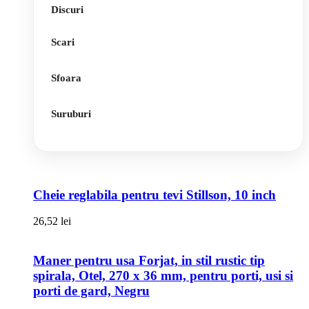
Discuri
Scari
Sfoara
Suruburi
Cheie reglabila pentru tevi Stillson, 10 inch
26,52
lei
Maner pentru usa Forjat, in stil rustic tip
spirala, Otel, 270 x 36 mm, pentru porti, usi si
porti de gard, Negru