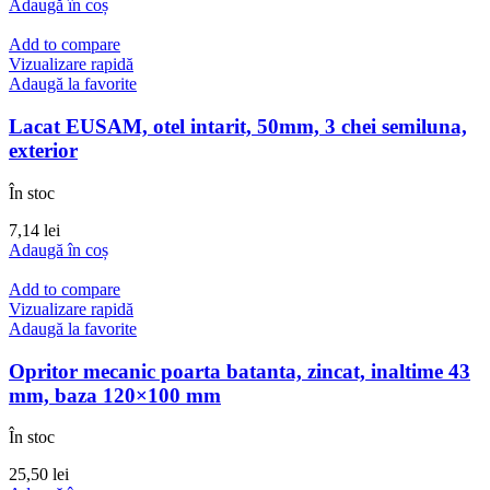
Adaugă în coș
Add to compare
Vizualizare rapidă
Adaugă la favorite
Lacat EUSAM, otel intarit, 50mm, 3 chei semiluna,
exterior
În stoc
7,14
lei
Adaugă în coș
Add to compare
Vizualizare rapidă
Adaugă la favorite
Opritor mecanic poarta batanta, zincat, inaltime 43
mm, baza 120×100 mm
În stoc
25,50
lei