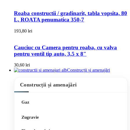
Roaba constructii / gradinarit, tabla vopsita, 80
L, ROATA penumatica 350-7
193,80
lei
Cauciuc cu Camera pentru roaba, cu valva
pentru ventil tip auto, 3,5 x 8″
30,60
lei
Construcții și amenajări
Construcții și amenajări
Gaz
Zugravie