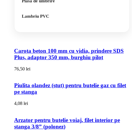
Plasa de umbrire
Lambriu PVC
Carota beton 100 mm cu vidia, prindere SDS
Plus, adaptor 350 mm, burghiu pilot
76,50
lei
Piulita olandez (stut) pentru butelie gaz cu filet
pe stanga
4,08
lei
Arzator pentru butelie voiaj, filet interior pe
stanga 3/8” (polonez)