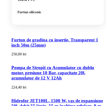
Furtun siliconic
Furtun de gradina cu insertie, Transparent 1
inch 50m (25mm)
250,00
lei
Pompa de Stropit cu Acumulator cu dublu
motor, presiune 10 Bar, capacitate 20l,
acumulator de 12 V 12Ah
224,40
lei
Hidrofor JET100L, 1500 W, vas de expansiune
50l, debit 55 l/min, 55 m inaltime refulare, 9 m