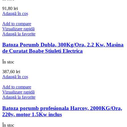
91,80
lei
Adaugă în coș
Add to compare
Vizualizare rapidă
Adaugă la favorite
Batoza Porumb Dubla, 300Kg/Ora, 2.2 Kw, Masina
de Curatat Boabe Stiuleti Electrica
În stoc
387,60
lei
Adaugă în coș
Add to compare
Vizualizare rapidă
Adaugă la favorite
Batoza porumb profesionala Harcov, 2000KG/Ora,
220v, motor 1.5Kw inclus
În stoc