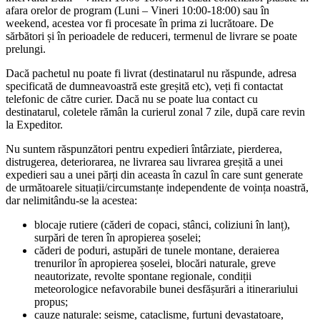
afara orelor de program (Luni – Vineri 10:00-18:00) sau în
weekend, acestea vor fi procesate în prima zi lucrătoare. De
sărbători și în perioadele de reduceri, termenul de livrare se poate
prelungi.
Dacă pachetul nu poate fi livrat (destinatarul nu răspunde, adresa
specificată de dumneavoastră este greșită etc), veți fi contactat
telefonic de către curier. Dacă nu se poate lua contact cu
destinatarul, coletele rămân la curierul zonal 7 zile, după care revin
la Expeditor.
Nu suntem răspunzători pentru expedieri întârziate, pierderea,
distrugerea, deteriorarea, ne livrarea sau livrarea greșită a unei
expedieri sau a unei părți din aceasta în cazul în care sunt generate
de următoarele situații/circumstanțe independente de voința noastră,
dar nelimitându-se la acestea:
blocaje rutiere (căderi de copaci, stânci, coliziuni în lanț),
surpări de teren în apropierea șoselei;
căderi de poduri, astupări de tunele montane, deraierea
trenurilor în apropierea șoselei, blocări naturale, greve
neautorizate, revolte spontane regionale, condiții
meteorologice nefavorabile bunei desfășurări a itinerariului
propus;
cauze naturale: seisme, cataclisme, furtuni devastatoare,