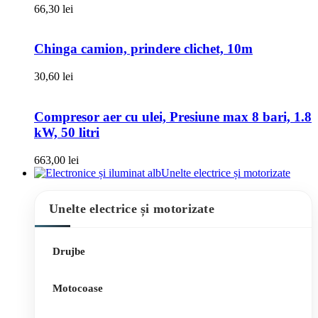
66,30
lei
Chinga camion, prindere clichet, 10m
30,60
lei
Compresor aer cu ulei, Presiune max 8 bari, 1.8
kW, 50 litri
663,00
lei
Unelte electrice și motorizate
Unelte electrice și motorizate
Drujbe
Motocoase