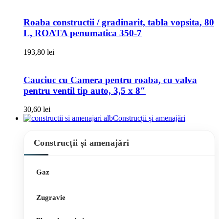
Roaba constructii / gradinarit, tabla vopsita, 80
L, ROATA penumatica 350-7
193,80
lei
Cauciuc cu Camera pentru roaba, cu valva
pentru ventil tip auto, 3,5 x 8″
30,60
lei
Construcții și amenajări
Construcții și amenajări
Gaz
Zugravie