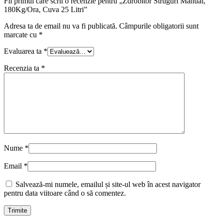
Fii primul care scrii o recenzie pentru „Zdrobitor Struguri Manual,
180Kg/Ora, Cuva 25 Litri”
Adresa ta de email nu va fi publicată.
Câmpurile obligatorii sunt
marcate cu
*
Evaluarea ta
*
Recenzia ta
*
Nume
*
Email
*
Salvează-mi numele, emailul și site-ul web în acest navigator
pentru data viitoare când o să comentez.