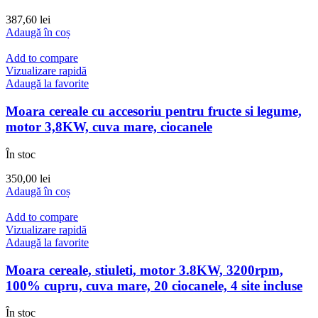
387,60
lei
Adaugă în coș
Add to compare
Vizualizare rapidă
Adaugă la favorite
Moara cereale cu accesoriu pentru fructe si legume,
motor 3,8KW, cuva mare, ciocanele
În stoc
350,00
lei
Adaugă în coș
Add to compare
Vizualizare rapidă
Adaugă la favorite
Moara cereale, stiuleti, motor 3.8KW, 3200rpm,
100% cupru, cuva mare, 20 ciocanele, 4 site incluse
În stoc