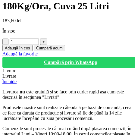
180Kg/Ora, Cuva 25 Litri
183,60
lei
În stoc
Cantitate
Zdrobitor
Adaugă în coș
Cumpără acum
Struguri
Adaugă la favorite
Manual,
Cumpără prin WhatsApp
180Kg/Ora,
Cuva
Livrare
25
Livrare
Litri
Închide
Livrarea
nu
este gratuită și se face prin curier rapid așa cum este
descrisă în secțiunea "Livrări".
Produsele noastre sunt realizate câteodată pe bază de comandă, ceea
ce face ca durata de producție și livrare să fie de până la 14 zile
lucrătoare începând cu ziua procesării comenzii.
Comenzile sunt procesate cât mai curând după plasarea comenzii, în
intervalul Luni – Vineri 10:00-18:00. În cazul comenzilor plasate în