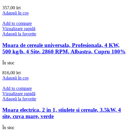
357,00
lei
Adaugă în coș
Add to compare
Vizualizare rapidă
Adaugă la favorite
Moara de cereale universala, Profesionala, 4 KW,
500 kg/h, 4 Site, 2860 RPM, Albastra, Cupru 100%
În stoc
816,00
lei
Adaugă în coș
Add to compare
Vizualizare rapidă
Adaugă la favorite
Moara electrica, 2 in 1, stiulete si cereale, 3.5kW, 4
site, cuva mare, verde
În stoc