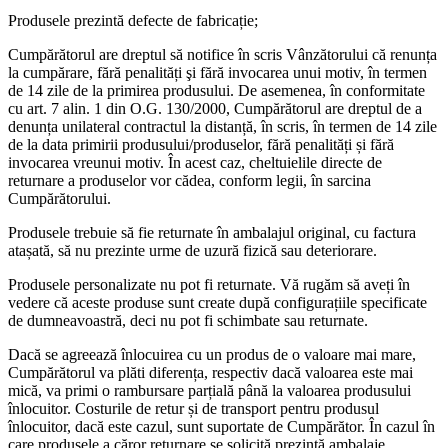
Produsele prezintă defecte de fabricație;
Cumpărătorul are dreptul să notifice în scris Vânzătorului că renunța
la cumpărare, fără penalități şi fără invocarea unui motiv, în termen
de 14 zile de la primirea produsului. De asemenea, în conformitate
cu art. 7 alin. 1 din O.G. 130/2000, Cumpărătorul are dreptul de a
denunța unilateral contractul la distanță, în scris, în termen de 14 zile
de la data primirii produsului/produselor, fără penalități și fără
invocarea vreunui motiv. În acest caz, cheltuielile directe de
returnare a produselor vor cădea, conform legii, în sarcina
Cumpărătorului.
Produsele trebuie să fie returnate în ambalajul original, cu factura
atașată, să nu prezinte urme de uzură fizică sau deteriorare.
Produsele personalizate nu pot fi returnate. Vă rugăm să aveți în
vedere că aceste produse sunt create după configurațiile specificate
de dumneavoastră, deci nu pot fi schimbate sau returnate.
Dacă se agreează înlocuirea cu un produs de o valoare mai mare,
Cumpărătorul va plăti diferența, respectiv dacă valoarea este mai
mică, va primi o rambursare parțială până la valoarea produsului
înlocuitor. Costurile de retur și de transport pentru produsul
înlocuitor, dacă este cazul, sunt suportate de Cumpărător. În cazul în
care produsele a căror returnare se solicită prezintă ambalaje