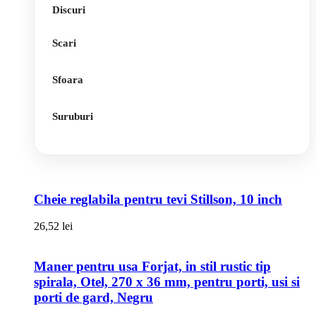
Discuri
Scari
Sfoara
Suruburi
Cheie reglabila pentru tevi Stillson, 10 inch
26,52
lei
Maner pentru usa Forjat, in stil rustic tip
spirala, Otel, 270 x 36 mm, pentru porti, usi si
porti de gard, Negru