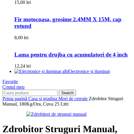
15,00
lei
Fir motocoasa, grosime 2.4MM X 15M, cap
rotund
8,00
lei
Lama pentru drujba cu acumulatori de 4 inch
12,24
lei
Electronice și iluminat
Favorite
Contul meu
Search
Prima pagină
Casa si gradina
Mori de cereale
Zdrobitor Struguri
Manual, 180Kg/Ora, Cuva 25 Litri
Zdrobitor Struguri Manual,