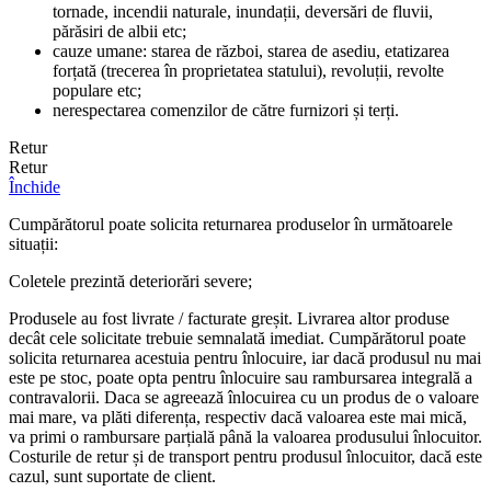
tornade, incendii naturale, inundații, deversări de fluvii,
părăsiri de albii etc;
cauze umane: starea de război, starea de asediu, etatizarea
forțată (trecerea în proprietatea statului), revoluții, revolte
populare etc;
nerespectarea comenzilor de către furnizori și terți.
Retur
Retur
Închide
Cumpărătorul poate solicita returnarea produselor în următoarele
situații:
Coletele prezintă deteriorări severe;
Produsele au fost livrate / facturate greșit. Livrarea altor produse
decât cele solicitate trebuie semnalată imediat. Cumpărătorul poate
solicita returnarea acestuia pentru înlocuire, iar dacă produsul nu mai
este pe stoc, poate opta pentru înlocuire sau rambursarea integrală a
contravalorii. Daca se agreează înlocuirea cu un produs de o valoare
mai mare, va plăti diferența, respectiv dacă valoarea este mai mică,
va primi o rambursare parțială până la valoarea produsului înlocuitor.
Costurile de retur și de transport pentru produsul înlocuitor, dacă este
cazul, sunt suportate de client.