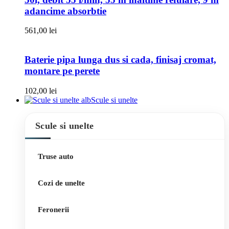
adancime absorbtie
561,00
lei
Baterie pipa lunga dus si cada, finisaj cromat,
montare pe perete
102,00
lei
Scule si unelte
Scule si unelte
Truse auto
Cozi de unelte
Feronerii