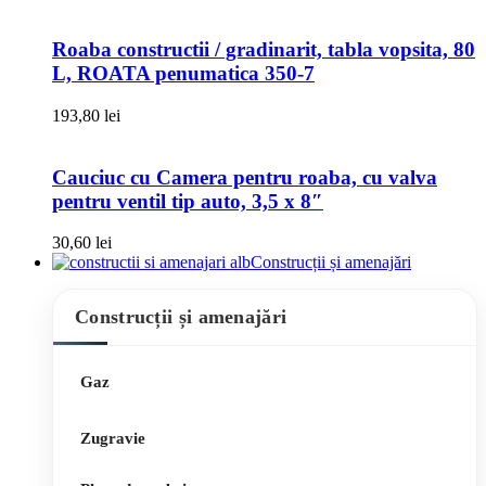
Roaba constructii / gradinarit, tabla vopsita, 80
L, ROATA penumatica 350-7
193,80
lei
Cauciuc cu Camera pentru roaba, cu valva
pentru ventil tip auto, 3,5 x 8″
30,60
lei
Construcții și amenajări
Construcții și amenajări
Gaz
Zugravie