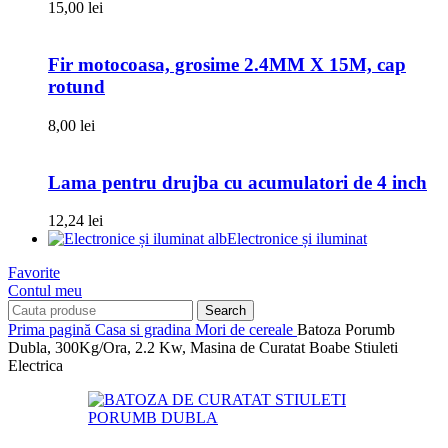
15,00
lei
Fir motocoasa, grosime 2.4MM X 15M, cap
rotund
8,00
lei
Lama pentru drujba cu acumulatori de 4 inch
12,24
lei
Electronice și iluminat
Favorite
Contul meu
Search
Prima pagină
Casa si gradina
Mori de cereale
Batoza Porumb
Dubla, 300Kg/Ora, 2.2 Kw, Masina de Curatat Boabe Stiuleti
Electrica