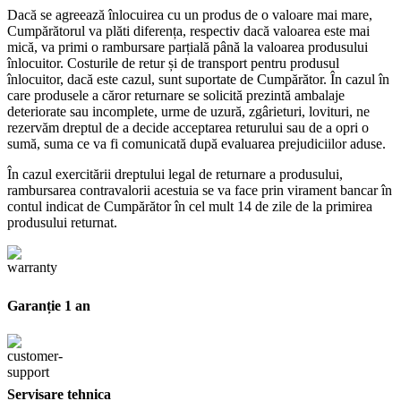
Dacă se agreează înlocuirea cu un produs de o valoare mai mare,
Cumpărătorul va plăti diferența, respectiv dacă valoarea este mai
mică, va primi o rambursare parțială până la valoarea produsului
înlocuitor. Costurile de retur și de transport pentru produsul
înlocuitor, dacă este cazul, sunt suportate de Cumpărător. În cazul în
care produsele a căror returnare se solicită prezintă ambalaje
deteriorate sau incomplete, urme de uzură, zgârieturi, lovituri, ne
rezervăm dreptul de a decide acceptarea returului sau de a opri o
sumă, suma ce va fi comunicată după evaluarea prejudiciilor aduse.
În cazul exercitării dreptului legal de returnare a produsului,
rambursarea contravalorii acestuia se va face prin virament bancar în
contul indicat de Cumpărător în cel mult 14 de zile de la primirea
produsului returnat.
Garanție 1 an
Servisare tehnica