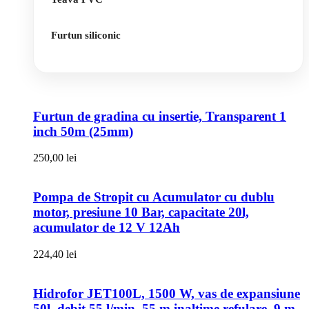
Furtun siliconic
Furtun de gradina cu insertie, Transparent 1
inch 50m (25mm)
250,00
lei
Pompa de Stropit cu Acumulator cu dublu
motor, presiune 10 Bar, capacitate 20l,
acumulator de 12 V 12Ah
224,40
lei
Hidrofor JET100L, 1500 W, vas de expansiune
50l, debit 55 l/min, 55 m inaltime refulare, 9 m