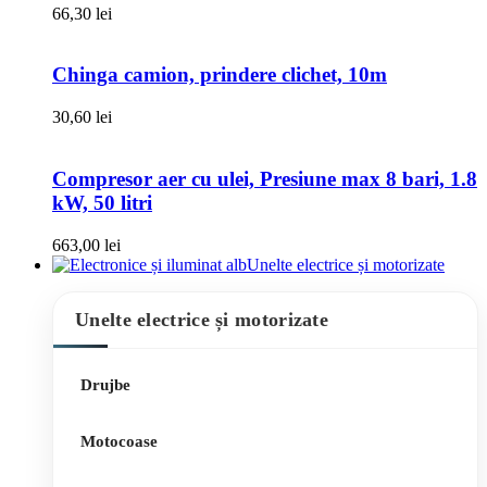
66,30
lei
Chinga camion, prindere clichet, 10m
30,60
lei
Compresor aer cu ulei, Presiune max 8 bari, 1.8
kW, 50 litri
663,00
lei
Unelte electrice și motorizate
Unelte electrice și motorizate
Drujbe
Motocoase