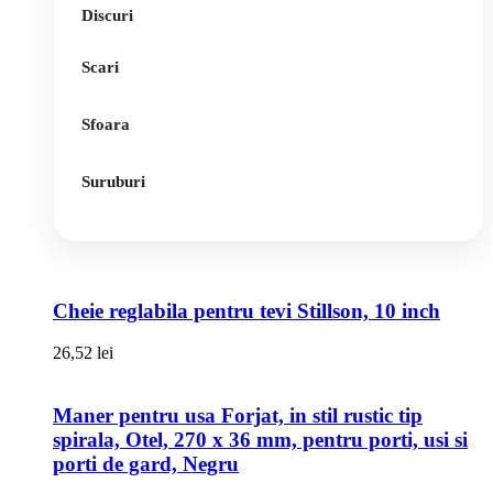
Discuri
Scari
Sfoara
Suruburi
Cheie reglabila pentru tevi Stillson, 10 inch
26,52
lei
Maner pentru usa Forjat, in stil rustic tip
spirala, Otel, 270 x 36 mm, pentru porti, usi si
porti de gard, Negru