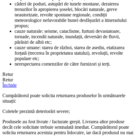
căderi de poduri, astupări de tunele montane, deraierea
trenurilor în apropierea șoselei, blocări naturale, greve
neautorizate, revolte spontane regionale, condiții
meteorologice nefavorabile bunei desfășurări a itinerariului
propus;
cauze naturale: seisme, cataclisme, furtuni devastatoare,
tornade, incendii naturale, inundații, deversări de fluvii,
părăsiri de albii etc;
cauze umane: starea de război, starea de asediu, etatizarea
forțată (trecerea în proprietatea statului), revoluții, revolte
populare etc;
nerespectarea comenzilor de către furnizori și terți.
Retur
Retur
Închide
Cumpărătorul poate solicita returnarea produselor în următoarele
situații:
Coletele prezintă deteriorări severe;
Produsele au fost livrate / facturate greșit. Livrarea altor produse
decât cele solicitate trebuie semnalată imediat. Cumpărătorul poate
solicita returnarea acestuia pentru înlocuire, iar dacă produsul nu mai