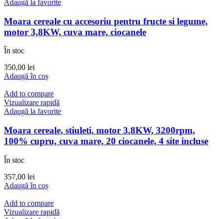
Adaugă la favorite
Moara cereale cu accesoriu pentru fructe si legume,
motor 3,8KW, cuva mare, ciocanele
În stoc
350,00
lei
Adaugă în coș
Add to compare
Vizualizare rapidă
Adaugă la favorite
Moara cereale, stiuleti, motor 3.8KW, 3200rpm,
100% cupru, cuva mare, 20 ciocanele, 4 site incluse
În stoc
357,00
lei
Adaugă în coș
Add to compare
Vizualizare rapidă