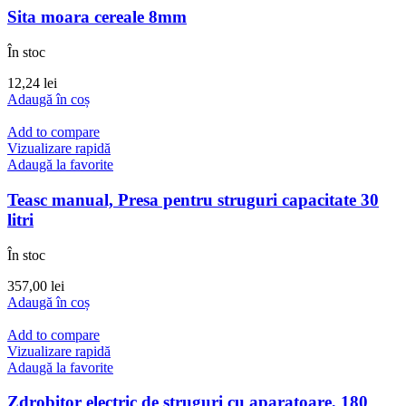
Sita moara cereale 8mm
În stoc
12,24
lei
Adaugă în coș
Add to compare
Vizualizare rapidă
Adaugă la favorite
Teasc manual, Presa pentru struguri capacitate 30
litri
În stoc
357,00
lei
Adaugă în coș
Add to compare
Vizualizare rapidă
Adaugă la favorite
Zdrobitor electric de struguri cu aparatoare, 180