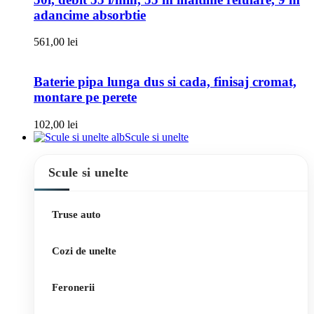
adancime absorbtie
561,00
lei
Baterie pipa lunga dus si cada, finisaj cromat,
montare pe perete
102,00
lei
Scule si unelte
Scule si unelte
Truse auto
Cozi de unelte
Feronerii