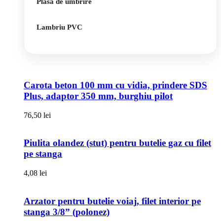
Plasa de umbrire
Lambriu PVC
Carota beton 100 mm cu vidia, prindere SDS
Plus, adaptor 350 mm, burghiu pilot
76,50
lei
Piulita olandez (stut) pentru butelie gaz cu filet
pe stanga
4,08
lei
Arzator pentru butelie voiaj, filet interior pe
stanga 3/8” (polonez)