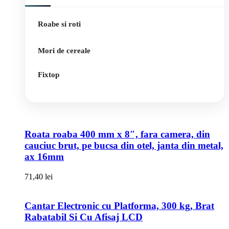
Roabe si roti
Mori de cereale
Fixtop
Roata roaba 400 mm x 8″, fara camera, din
cauciuc brut, pe bucsa din otel, janta din metal,
ax 16mm
71,40
lei
Cantar Electronic cu Platforma, 300 kg, Brat
Rabatabil Si Cu Afisaj LCD