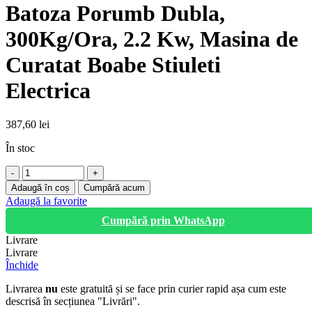
Batoza Porumb Dubla,
300Kg/Ora, 2.2 Kw, Masina de
Curatat Boabe Stiuleti
Electrica
387,60
lei
În stoc
Cantitate
Batoza
Adaugă în coș
Cumpără acum
Porumb
Adaugă la favorite
Dubla,
Cumpără prin WhatsApp
300Kg/Ora,
2.2
Livrare
Kw,
Livrare
Masina
Închide
de
Curatat
Livrarea
nu
este gratuită și se face prin curier rapid așa cum este
Boabe
descrisă în secțiunea "Livrări".
Stiuleti