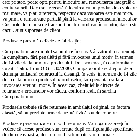
este pe stoc, poate opta pentru înlocuire sau rambursarea integrală a
contravalorii. Daca se agreează înlocuirea cu un produs de o valoare
mai mare, va plăti diferența, respectiv dacă valoarea este mai mică,
va primi o rambursare parțială până la valoarea produsului înlocuitor.
Costurile de retur și de transport pentru produsul înlocuitor, dacă este
cazul, sunt suportate de client.
Produsele prezintă defecte de fabricație;
Cumpărătorul are dreptul să notifice în scris Vânzătorului că renunța
la cumpărare, fără penalități şi fără invocarea unui motiv, în termen
de 14 zile de la primirea produsului. De asemenea, în conformitate
cu art. 7 alin. 1 din O.G. 130/2000, Cumpărătorul are dreptul de a
denunța unilateral contractul la distanță, în scris, în termen de 14 zile
de la data primirii produsului/produselor, fără penalități și fără
invocarea vreunui motiv. În acest caz, cheltuielile directe de
returnare a produselor vor cădea, conform legii, în sarcina
Cumpărătorului.
Produsele trebuie să fie returnate în ambalajul original, cu factura
atașată, să nu prezinte urme de uzură fizică sau deteriorare.
Produsele personalizate nu pot fi returnate. Vă rugăm să aveți în
vedere că aceste produse sunt create după configurațiile specificate
de dumneavoastră, deci nu pot fi schimbate sau returnate.