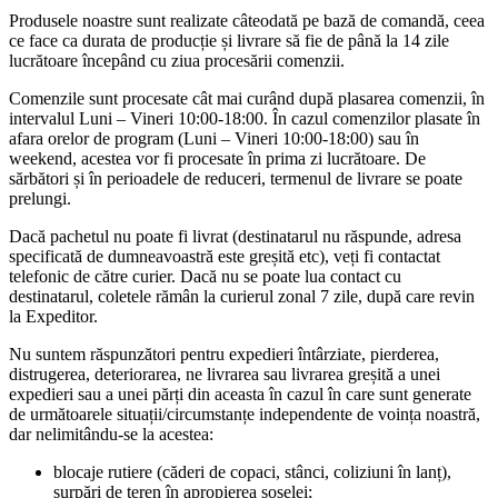
Electrica
Produsele noastre sunt realizate câteodată pe bază de comandă, ceea
ce face ca durata de producție și livrare să fie de până la 14 zile
lucrătoare începând cu ziua procesării comenzii.
Comenzile sunt procesate cât mai curând după plasarea comenzii, în
intervalul Luni – Vineri 10:00-18:00. În cazul comenzilor plasate în
afara orelor de program (Luni – Vineri 10:00-18:00) sau în
weekend, acestea vor fi procesate în prima zi lucrătoare. De
sărbători și în perioadele de reduceri, termenul de livrare se poate
prelungi.
Dacă pachetul nu poate fi livrat (destinatarul nu răspunde, adresa
specificată de dumneavoastră este greșită etc), veți fi contactat
telefonic de către curier. Dacă nu se poate lua contact cu
destinatarul, coletele rămân la curierul zonal 7 zile, după care revin
la Expeditor.
Nu suntem răspunzători pentru expedieri întârziate, pierderea,
distrugerea, deteriorarea, ne livrarea sau livrarea greșită a unei
expedieri sau a unei părți din aceasta în cazul în care sunt generate
de următoarele situații/circumstanțe independente de voința noastră,
dar nelimitându-se la acestea:
blocaje rutiere (căderi de copaci, stânci, coliziuni în lanț),
surpări de teren în apropierea șoselei;