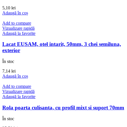
5,10
lei
Adaugă în coș
Add to compare
Vizualizare rapidă
Adaugă la favorite
Lacat EUSAM, otel intarit, 50mm, 3 chei semiluna,
exterior
În stoc
7,14
lei
Adaugă în coș
Add to compare
Vizualizare rapidă
Adaugă la favorite
Rola poarta culisanta, cu profil mixt si suport 70mm
În stoc