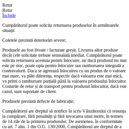
Retur
Retur
Închide
Cumpărătorul poate solicita returnarea produselor în următoarele
situații:
Coletele prezintă deteriorări severe;
Produsele au fost livrate / facturate greșit. Livrarea altor produse
decât cele solicitate trebuie semnalată imediat. Cumpărătorul poate
solicita returnarea acestuia pentru înlocuire, iar dacă produsul nu mai
este pe stoc, poate opta pentru înlocuire sau rambursarea integrală a
contravalorii. Daca se agreează înlocuirea cu un produs de o valoare
mai mare, va plăti diferența, respectiv dacă valoarea este mai mică,
va primi o rambursare parțială până la valoarea produsului înlocuitor.
Costurile de retur și de transport pentru produsul înlocuitor, dacă este
cazul, sunt suportate de client.
Produsele prezintă defecte de fabricație;
Cumpărătorul are dreptul să notifice în scris Vânzătorului că renunța
la cumpărare, fără penalități şi fără invocarea unui motiv, în termen
de 14 zile de la primirea produsului. De asemenea, în conformitate
cu art. 7 alin. 1 din O.G. 130/2000, Cumpărătorul are dreptul de a