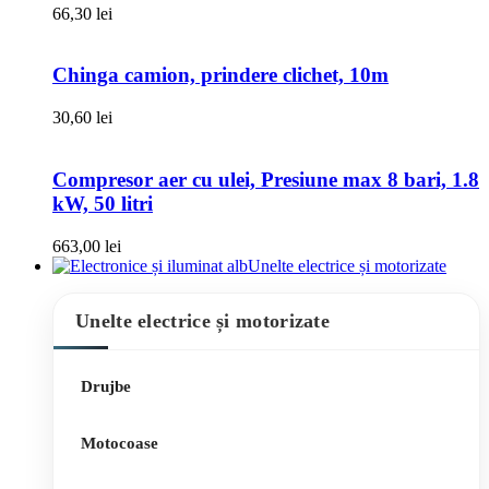
66,30
lei
Chinga camion, prindere clichet, 10m
30,60
lei
Compresor aer cu ulei, Presiune max 8 bari, 1.8
kW, 50 litri
663,00
lei
Unelte electrice și motorizate
Unelte electrice și motorizate
Drujbe
Motocoase