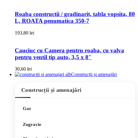
Roaba constructii / gradinarit, tabla vopsita, 80
L, ROATA penumatica 350-7
193,80
lei
Cauciuc cu Camera pentru roaba, cu valva
pentru ventil tip auto, 3,5 x 8″
30,60
lei
Construcții și amenajări
Construcții și amenajări
Gaz
Zugravie