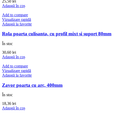
25,50
lei
Adaugă în coș
Add to compare
Vizualizare rapidă
Adaugă la favorite
Rola poarta culisanta, cu profil mixt si suport 80mm
În stoc
30,60
lei
Adaugă în coș
Add to compare
Vizualizare rapidă
Adaugă la favorite
Zavor poarta cu arc, 400mm
În stoc
18,36
lei
Adaugă în coș