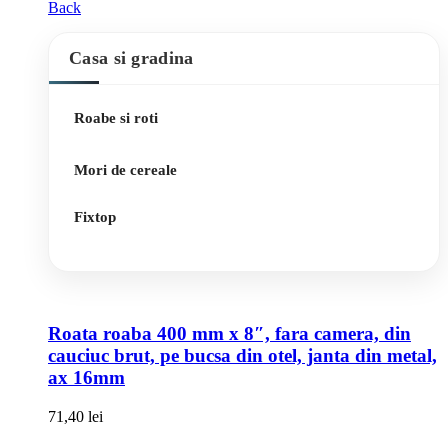
Back
Casa si gradina
Roabe si roti
Mori de cereale
Fixtop
Roata roaba 400 mm x 8″, fara camera, din
cauciuc brut, pe bucsa din otel, janta din metal,
ax 16mm
71,40
lei