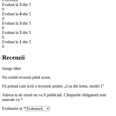
Evaluat la
5
din 5
0
Evaluat la
4
din 5
0
Evaluat la
3
din 5
0
Evaluat la
2
din 5
0
Evaluat la
1
din 5
0
Recenzii
Sterge filtre
Nu există recenzii până acum.
Fii primul care scrii o recenzie pentru „Usa din lemn, model 1”
Adresa ta de email nu va fi publicată.
Câmpurile obligatorii sunt
marcate cu
*
Evaluarea ta
*