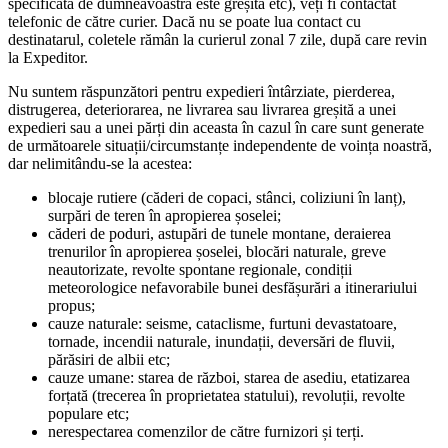
specificată de dumneavoastră este greșită etc), veți fi contactat
telefonic de către curier. Dacă nu se poate lua contact cu
destinatarul, coletele rămân la curierul zonal 7 zile, după care revin
la Expeditor.
Nu suntem răspunzători pentru expedieri întârziate, pierderea,
distrugerea, deteriorarea, ne livrarea sau livrarea greșită a unei
expedieri sau a unei părți din aceasta în cazul în care sunt generate
de următoarele situații/circumstanțe independente de voința noastră,
dar nelimitându-se la acestea:
blocaje rutiere (căderi de copaci, stânci, coliziuni în lanț),
surpări de teren în apropierea șoselei;
căderi de poduri, astupări de tunele montane, deraierea
trenurilor în apropierea șoselei, blocări naturale, greve
neautorizate, revolte spontane regionale, condiții
meteorologice nefavorabile bunei desfășurări a itinerariului
propus;
cauze naturale: seisme, cataclisme, furtuni devastatoare,
tornade, incendii naturale, inundații, deversări de fluvii,
părăsiri de albii etc;
cauze umane: starea de război, starea de asediu, etatizarea
forțată (trecerea în proprietatea statului), revoluții, revolte
populare etc;
nerespectarea comenzilor de către furnizori și terți.