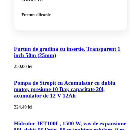
Furtun siliconic
Furtun de gradina cu insertie, Transparent 1
inch 50m (25mm)
250,00
lei
Pompa de Stropit cu Acumulator cu dublu
motor, presiune 10 Bar, capacitate 20l,
acumulator de 12 V 12Ah
224,40
lei
Hidrofor JET100L, 1500 W, vas de expansiune
50l, debit 55 l/min, 55 m inaltime refulare, 9 m