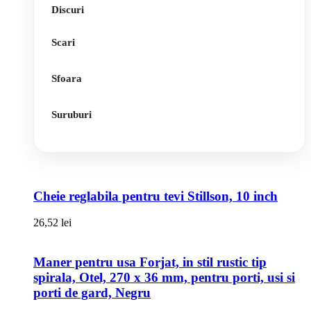
Discuri
Scari
Sfoara
Suruburi
Cheie reglabila pentru tevi Stillson, 10 inch
26,52
lei
Maner pentru usa Forjat, in stil rustic tip
spirala, Otel, 270 x 36 mm, pentru porti, usi si
porti de gard, Negru