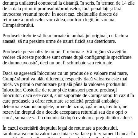
denunța unilateral contractul la distanță, în scris, în termen de 14 zile
de la data primirii produsului/produselor, fără penalități și fără
invocarea vreunui motiv. În acest caz, cheltuielile directe de
returnare a produselor vor cădea, conform legii, în sarcina
Cumpărătorului.
Produsele trebuie să fie returnate în ambalajul original, cu factura
atașată, să nu prezinte urme de uzură fizică sau deteriorare.
Produsele personalizate nu pot fi returnate. Vă rugăm să aveți în
vedere că aceste produse sunt create după configurațiile specificate
de dumneavoastră, deci nu pot fi schimbate sau returnate.
Dacă se agreează înlocuirea cu un produs de o valoare mai mare,
Cumpărătorul va plăti diferența, respectiv dacă valoarea este mai
mică, va primi o rambursare parțială până la valoarea produsului
înlocuitor. Costurile de retur și de transport pentru produsul
înlocuitor, dacă este cazul, sunt suportate de Cumpărător. În cazul în
care produsele a căror returnare se solicită prezintă ambalaje
deteriorate sau incomplete, urme de uzură, zgârieturi, lovituri, ne
rezervăm dreptul de a decide acceptarea returului sau de a opri o
sumă, suma ce va fi comunicată după evaluarea prejudiciilor aduse.
În cazul exercitării dreptului legal de returnare a produsului,
rambursarea contravalorii acestuia se va face prin virament bancar în