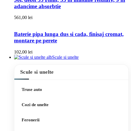
adancime absorbtie
561,00
lei
Baterie pipa lunga dus si cada, finisaj cromat,
montare pe perete
102,00
lei
Scule si unelte
Scule si unelte
Truse auto
Cozi de unelte
Feronerii