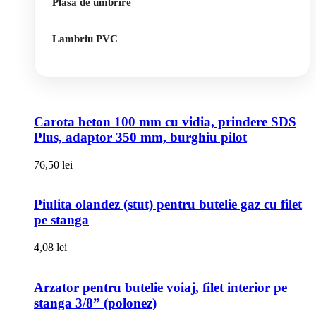
Plasa de umbrire
Lambriu PVC
Carota beton 100 mm cu vidia, prindere SDS
Plus, adaptor 350 mm, burghiu pilot
76,50
lei
Piulita olandez (stut) pentru butelie gaz cu filet
pe stanga
4,08
lei
Arzator pentru butelie voiaj, filet interior pe
stanga 3/8” (polonez)