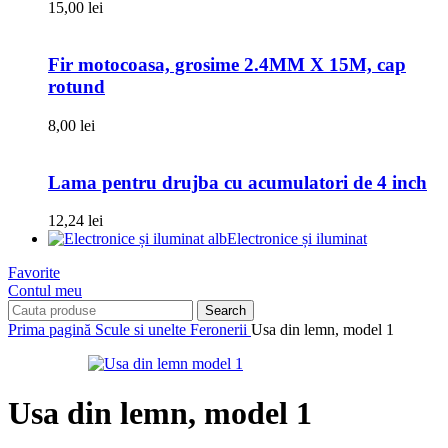
15,00
lei
Fir motocoasa, grosime 2.4MM X 15M, cap
rotund
8,00
lei
Lama pentru drujba cu acumulatori de 4 inch
12,24
lei
Electronice și iluminat
Favorite
Contul meu
Search
Prima pagină
Scule si unelte
Feronerii
Usa din lemn, model 1
Usa din lemn, model 1