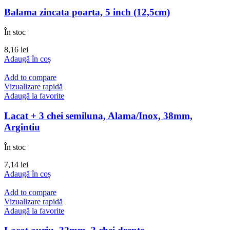
Balama zincata poarta, 5 inch (12,5cm)
În stoc
8,16
lei
Adaugă în coș
Add to compare
Vizualizare rapidă
Adaugă la favorite
Lacat + 3 chei semiluna, Alama/Inox, 38mm,
Argintiu
În stoc
7,14
lei
Adaugă în coș
Add to compare
Vizualizare rapidă
Adaugă la favorite