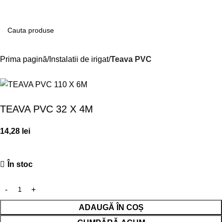
Contul m
Prima pagină
Instalatii de irigat
Teava PVC
TEAVA PVC 32 X 4M
14,28
lei
În stoc
ADAUGĂ ÎN COȘ