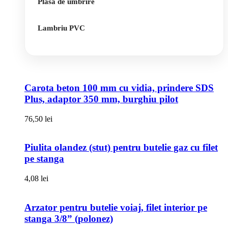
Plasa de umbrire
Lambriu PVC
Carota beton 100 mm cu vidia, prindere SDS
Plus, adaptor 350 mm, burghiu pilot
76,50
lei
Piulita olandez (stut) pentru butelie gaz cu filet
pe stanga
4,08
lei
Arzator pentru butelie voiaj, filet interior pe
stanga 3/8” (polonez)