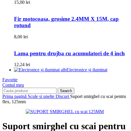
15,00
lei
Fir motocoasa, grosime 2.4MM X 15M, cap
rotund
8,00
lei
Lama pentru drujba cu acumulatori de 4 inch
12,24
lei
Electronice și iluminat
Favorite
Contul meu
Search
Prima pagină
Scule si unelte
Discuri
Suport smirghel cu scai pentru
flex, 125mm
Suport smirghel cu scai pentru