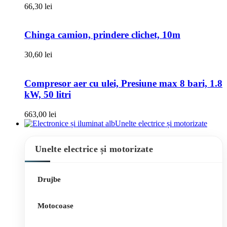
66,30
lei
Chinga camion, prindere clichet, 10m
30,60
lei
Compresor aer cu ulei, Presiune max 8 bari, 1.8
kW, 50 litri
663,00
lei
Unelte electrice și motorizate
Unelte electrice și motorizate
Drujbe
Motocoase