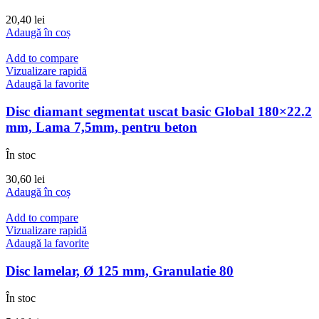
20,40
lei
Adaugă în coș
Add to compare
Vizualizare rapidă
Adaugă la favorite
Disc diamant segmentat uscat basic Global 180×22.2
mm, Lama 7,5mm, pentru beton
În stoc
30,60
lei
Adaugă în coș
Add to compare
Vizualizare rapidă
Adaugă la favorite
Disc lamelar, Ø 125 mm, Granulatie 80
În stoc