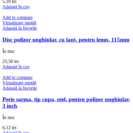
5,10
lei
Adaugă în coș
Add to compare
Vizualizare rapidă
Adaugă la favorite
Disc polizor unghiular, cu lant, pentru lemn, 115mm
În stoc
25,50
lei
Adaugă în coș
Add to compare
Vizualizare rapidă
Adaugă la favorite
Perie sarma, tip cupa, otel, pentru polizor unghiular,
3 inch
În stoc
6,12
lei
Adaugă în coș