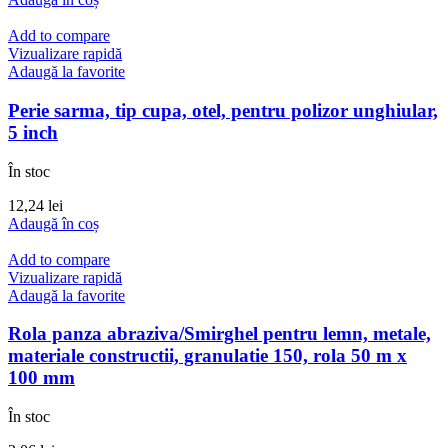
Add to compare
Vizualizare rapidă
Adaugă la favorite
Perie sarma, tip cupa, otel, pentru polizor unghiular,
5 inch
În stoc
12,24
lei
Adaugă în coș
Add to compare
Vizualizare rapidă
Adaugă la favorite
Rola panza abraziva/Smirghel pentru lemn, metale,
materiale constructii, granulatie 150, rola 50 m x
100 mm
În stoc