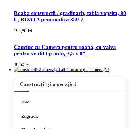
Roaba constructii / gradinarit, tabla vopsita, 80
L, ROATA penumatica 350-7
193,80
lei
Cauciuc cu Camera pentru roaba, cu valva
pentru ventil tip auto, 3,5 x 8″
30,60
lei
Construcții și amenajări
Construcții și amenajări
Gaz
Zugravie