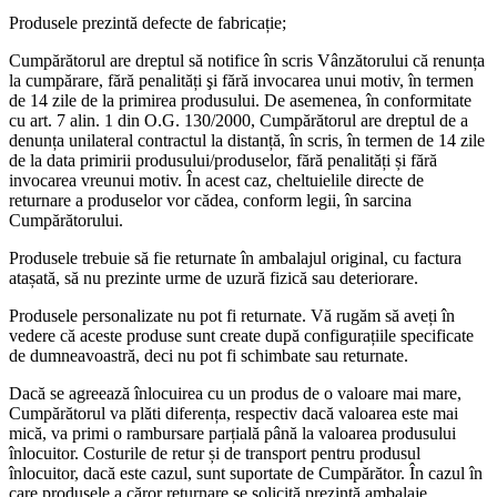
Produsele prezintă defecte de fabricație;
Cumpărătorul are dreptul să notifice în scris Vânzătorului că renunța
la cumpărare, fără penalități şi fără invocarea unui motiv, în termen
de 14 zile de la primirea produsului. De asemenea, în conformitate
cu art. 7 alin. 1 din O.G. 130/2000, Cumpărătorul are dreptul de a
denunța unilateral contractul la distanță, în scris, în termen de 14 zile
de la data primirii produsului/produselor, fără penalități și fără
invocarea vreunui motiv. În acest caz, cheltuielile directe de
returnare a produselor vor cădea, conform legii, în sarcina
Cumpărătorului.
Produsele trebuie să fie returnate în ambalajul original, cu factura
atașată, să nu prezinte urme de uzură fizică sau deteriorare.
Produsele personalizate nu pot fi returnate. Vă rugăm să aveți în
vedere că aceste produse sunt create după configurațiile specificate
de dumneavoastră, deci nu pot fi schimbate sau returnate.
Dacă se agreează înlocuirea cu un produs de o valoare mai mare,
Cumpărătorul va plăti diferența, respectiv dacă valoarea este mai
mică, va primi o rambursare parțială până la valoarea produsului
înlocuitor. Costurile de retur și de transport pentru produsul
înlocuitor, dacă este cazul, sunt suportate de Cumpărător. În cazul în
care produsele a căror returnare se solicită prezintă ambalaje