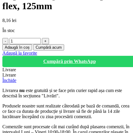
flex, 125mm
8,16
lei
În stoc
Cantitate
Suport
Adaugă în coș
Cumpără acum
smirghel
Adaugă la favorite
cu
Cumpără prin WhatsApp
scai
pentru
Livrare
flex,
Livrare
125mm
Închide
Livrarea
nu
este gratuită și se face prin curier rapid așa cum este
descrisă în secțiunea "Livrări".
Produsele noastre sunt realizate câteodată pe bază de comandă, ceea
ce face ca durata de producție și livrare să fie de până la 14 zile
lucrătoare începând cu ziua procesării comenzii.
Comenzile sunt procesate cât mai curând după plasarea comenzii, în
intervalul Luni – Vineri 10:00-18:00. În cazul comenzilor plasate în