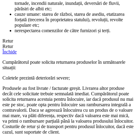
tornade, incendii naturale, inundații, deversări de fluvii,
părăsiri de albii etc;
cauze umane: starea de război, starea de asediu, etatizarea
forțată (trecerea în proprietatea statului), revoluții, revolte
populare etc;
nerespectarea comenzilor de către furnizori și terți.
Retur
Retur
Închide
Cumpărătorul poate solicita returnarea produselor în următoarele
situații:
Coletele prezintă deteriorări severe;
Produsele au fost livrate / facturate greșit. Livrarea altor produse
decât cele solicitate trebuie semnalată imediat. Cumpărătorul poate
solicita returnarea acestuia pentru înlocuire, iar dacă produsul nu mai
este pe stoc, poate opta pentru înlocuire sau rambursarea integrală a
contravalorii. Daca se agreează înlocuirea cu un produs de o valoare
mai mare, va plăti diferența, respectiv dacă valoarea este mai mică,
va primi o rambursare parțială până la valoarea produsului înlocuitor.
Costurile de retur și de transport pentru produsul înlocuitor, dacă este
cazul, sunt suportate de client.