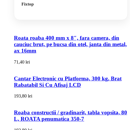
Fixtop
Roata roaba 400 mm x 8″, fara camera, din
cauciuc brut, pe bucsa din otel, janta din metal,
ax 16mm
71,40
lei
Cantar Electronic cu Platforma, 300 kg, Brat
Rabatabil Si Cu Afisaj LCD
193,80
lei
Roaba constructii / gradinarit, tabla vopsita, 80
L, ROATA penumatica 350-7