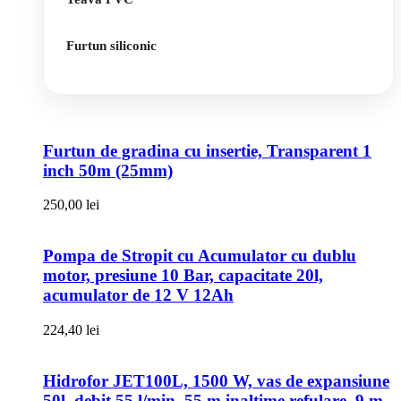
Furtun siliconic
Furtun de gradina cu insertie, Transparent 1
inch 50m (25mm)
250,00
lei
Pompa de Stropit cu Acumulator cu dublu
motor, presiune 10 Bar, capacitate 20l,
acumulator de 12 V 12Ah
224,40
lei
Hidrofor JET100L, 1500 W, vas de expansiune
50l, debit 55 l/min, 55 m inaltime refulare, 9 m