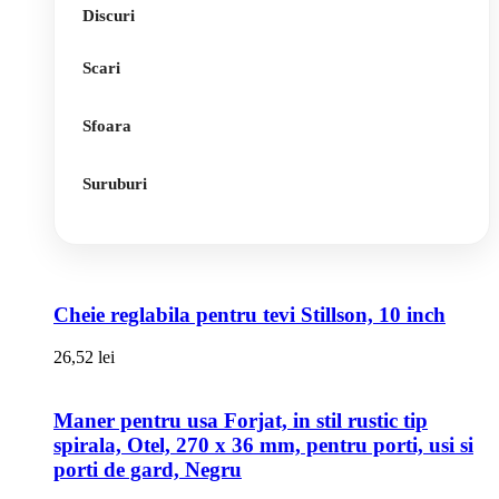
Discuri
Scari
Sfoara
Suruburi
Cheie reglabila pentru tevi Stillson, 10 inch
26,52
lei
Maner pentru usa Forjat, in stil rustic tip
spirala, Otel, 270 x 36 mm, pentru porti, usi si
porti de gard, Negru