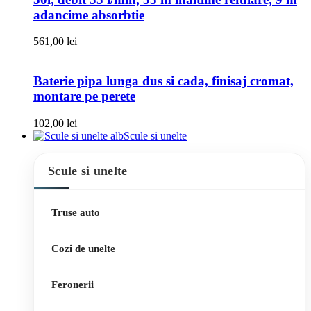
adancime absorbtie
561,00
lei
Baterie pipa lunga dus si cada, finisaj cromat,
montare pe perete
102,00
lei
Scule si unelte
Scule si unelte
Truse auto
Cozi de unelte
Feronerii