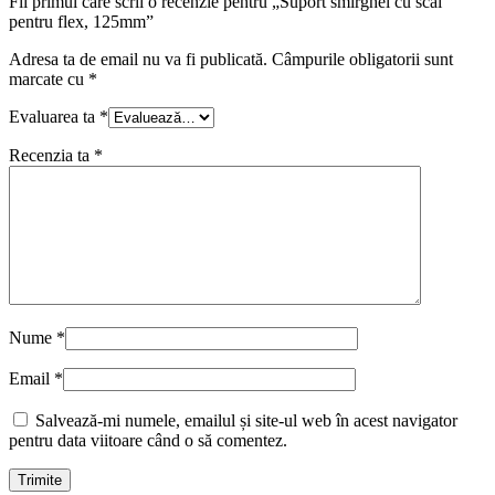
Fii primul care scrii o recenzie pentru „Suport smirghel cu scai
pentru flex, 125mm”
Adresa ta de email nu va fi publicată.
Câmpurile obligatorii sunt
marcate cu
*
Evaluarea ta
*
Recenzia ta
*
Nume
*
Email
*
Salvează-mi numele, emailul și site-ul web în acest navigator
pentru data viitoare când o să comentez.