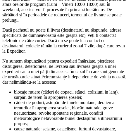
afara orelor de program (Luni – Vineri 10:00-18:00) sau în
weekend, acestea vor fi procesate în prima zi lucrătoare. De
sărbători și în perioadele de reduceri, termenul de livrare se poate
prelungi.
Dacă pachetul nu poate fi livrat (destinatarul nu răspunde, adresa
specificată de dumneavoastră este greșită etc), veți fi contactat
telefonic de către curier. Dacă nu se poate lua contact cu
destinatarul, coletele rămân la curierul zonal 7 zile, după care revin
la Expeditor.
Nu suntem răspunzători pentru expedieri întârziate, pierderea,
distrugerea, deteriorarea, ne livrarea sau livrarea greșită a unei
expedieri sau a unei părți din aceasta în cazul în care sunt generate
de următoarele situații/circumstanțe independente de voința noastră,
dar nelimitându-se la acestea:
blocaje rutiere (căderi de copaci, stânci, coliziuni în lanț),
surpări de teren în apropierea șoselei;
căderi de poduri, astupări de tunele montane, deraierea
trenurilor în apropierea șoselei, blocări naturale, greve
neautorizate, revolte spontane regionale, condiții
meteorologice nefavorabile bunei desfășurări a itinerariului
propus;
cauze naturale: seisme, cataclisme, furtuni devastatoare,