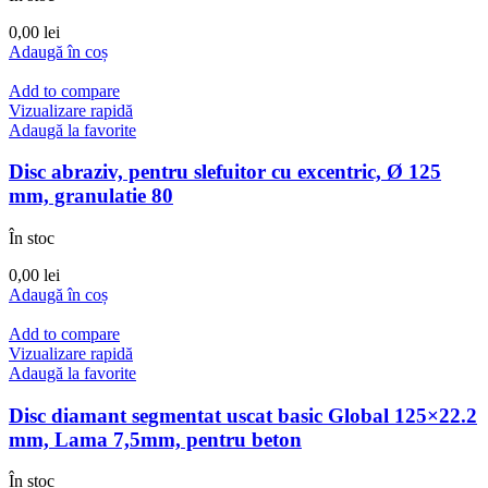
0,00
lei
Adaugă în coș
Add to compare
Vizualizare rapidă
Adaugă la favorite
Disc abraziv, pentru slefuitor cu excentric, Ø 125
mm, granulatie 80
În stoc
0,00
lei
Adaugă în coș
Add to compare
Vizualizare rapidă
Adaugă la favorite
Disc diamant segmentat uscat basic Global 125×22.2
mm, Lama 7,5mm, pentru beton
În stoc