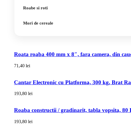
Roabe si roti
Mori de cereale
Roata roaba 400 mm x 8″, fara camera, din cauci
71,40
lei
Cantar Electronic cu Platforma, 300 kg, Brat R
193,80
lei
Roaba constructii / gradinarit, tabla vopsita, 
193,80
lei