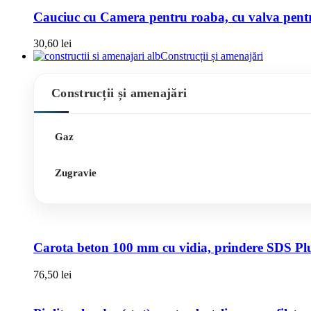
Cauciuc cu Camera pentru roaba, cu valva pentru
30,60
lei
Construcții și amenajări
Construcții și amenajări
Gaz
Zugravie
Carota beton 100 mm cu vidia, prindere SDS Pl
76,50
lei