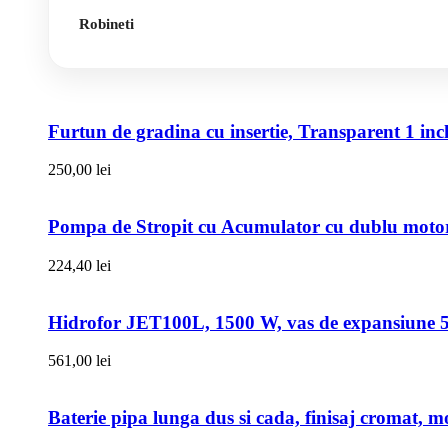
Robineti
Furtun de gradina cu insertie, Transparent 1 i
250,00
lei
Pompa de Stropit cu Acumulator cu dublu motor,
224,40
lei
Hidrofor JET100L, 1500 W, vas de expansiune 50l
561,00
lei
Baterie pipa lunga dus si cada, finisaj cromat, m