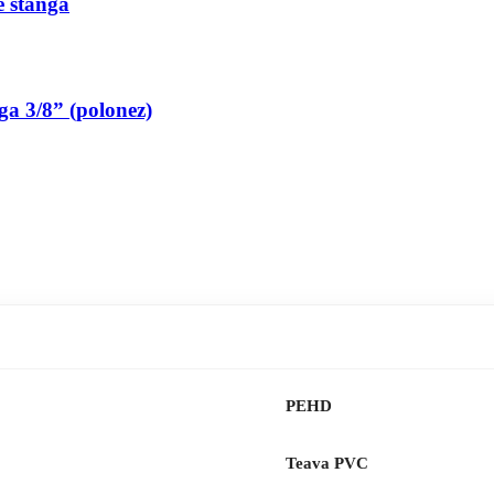
pe stanga
nga 3/8” (polonez)
PEHD
Teava PVC