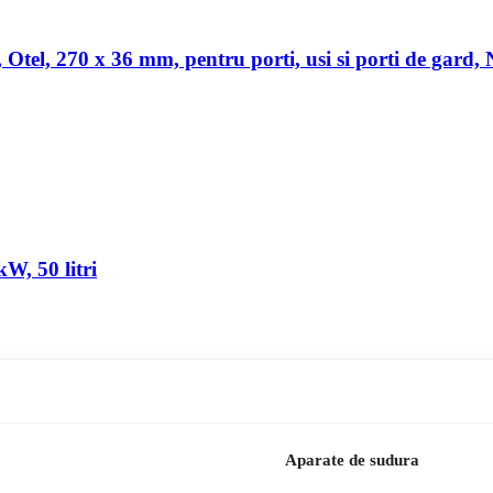
a, Otel, 270 x 36 mm, pentru porti, usi si porti de gard,
W, 50 litri
Aparate de sudura