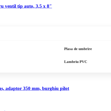
 ventil tip auto, 3,5 x 8″
Plasa de umbrire
Lambriu PVC
us, adaptor 350 mm, burghiu pilot