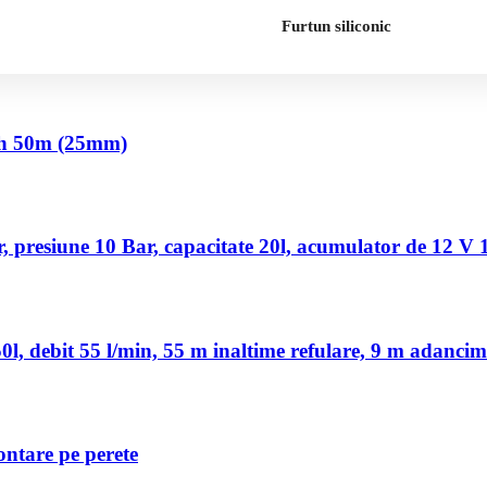
Furtun siliconic
nch 50m (25mm)
 presiune 10 Bar, capacitate 20l, acumulator de 12 V
, debit 55 l/min, 55 m inaltime refulare, 9 m adancim
ontare pe perete