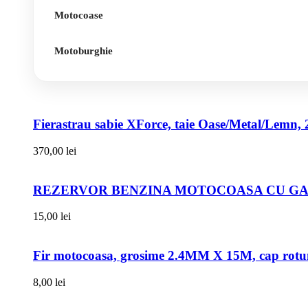
Motocoase
Motoburghie
Fierastrau sabie XForce, taie Oase/Metal/Lemn, 
370,00
lei
REZERVOR BENZINA MOTOCOASA CU GAT
15,00
lei
Fir motocoasa, grosime 2.4MM X 15M, cap rot
8,00
lei