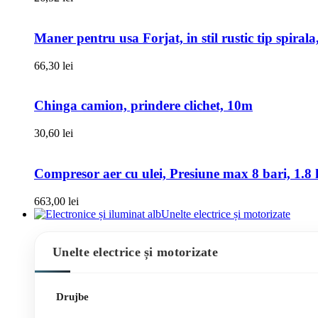
Maner pentru usa Forjat, in stil rustic tip spiral
66,30
lei
Chinga camion, prindere clichet, 10m
30,60
lei
Compresor aer cu ulei, Presiune max 8 bari, 1.8 k
663,00
lei
Unelte electrice și motorizate
Unelte electrice și motorizate
Drujbe