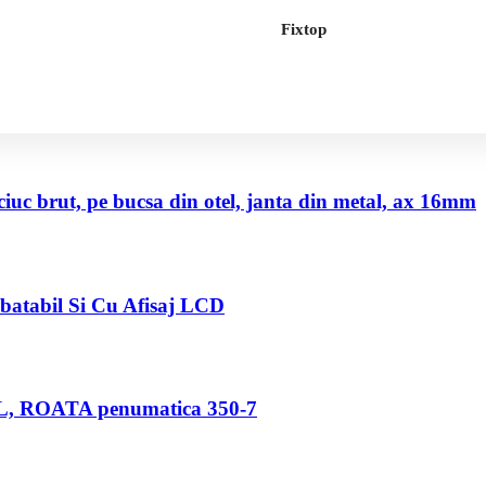
Fixtop
uc brut, pe bucsa din otel, janta din metal, ax 16mm
abatabil Si Cu Afisaj LCD
80 L, ROATA penumatica 350-7