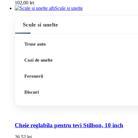
102,00
lei
Scule si unelte
Scule si unelte
Truse auto
Cozi de unelte
Feronerii
Discuri
Cheie reglabila pentru tevi Stillson, 10 inch
26,52
lei