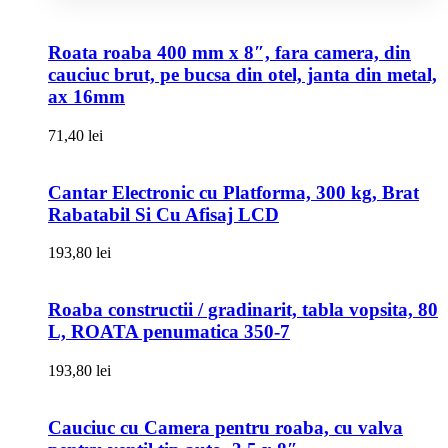
Roata roaba 400 mm x 8″, fara camera, din
cauciuc brut, pe bucsa din otel, janta din metal,
ax 16mm
71,40
lei
Cantar Electronic cu Platforma, 300 kg, Brat
Rabatabil Si Cu Afisaj LCD
193,80
lei
Roaba constructii / gradinarit, tabla vopsita, 80
L, ROATA penumatica 350-7
193,80
lei
Cauciuc cu Camera pentru roaba, cu valva