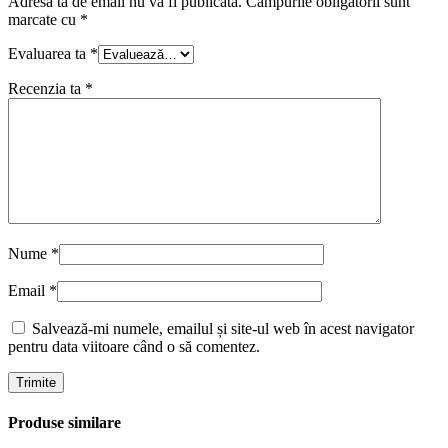
Adresa ta de email nu va fi publicată.
Câmpurile obligatorii sunt
marcate cu
*
Evaluarea ta
*
Recenzia ta
*
Nume
*
Email
*
Salvează-mi numele, emailul și site-ul web în acest navigator
pentru data viitoare când o să comentez.
Produse similare