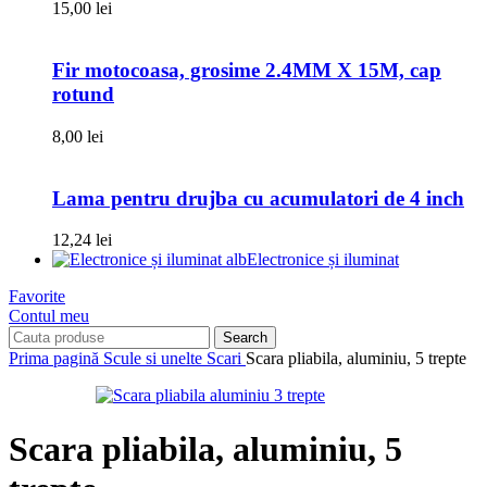
15,00
lei
Fir motocoasa, grosime 2.4MM X 15M, cap
rotund
8,00
lei
Lama pentru drujba cu acumulatori de 4 inch
12,24
lei
Electronice și iluminat
Favorite
Contul meu
Search
Prima pagină
Scule si unelte
Scari
Scara pliabila, aluminiu, 5 trepte
Scara pliabila, aluminiu, 5