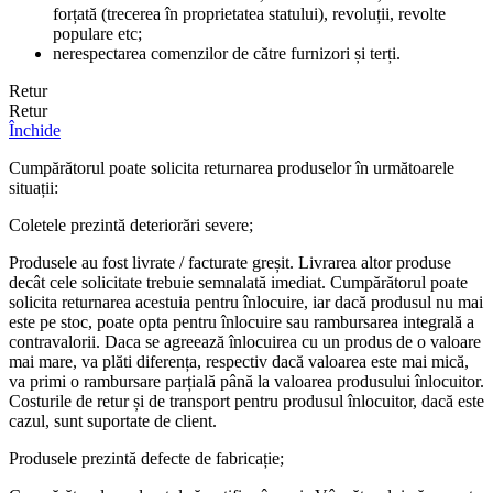
forțată (trecerea în proprietatea statului), revoluții, revolte
populare etc;
nerespectarea comenzilor de către furnizori și terți.
Retur
Retur
Închide
Cumpărătorul poate solicita returnarea produselor în următoarele
situații:
Coletele prezintă deteriorări severe;
Produsele au fost livrate / facturate greșit. Livrarea altor produse
decât cele solicitate trebuie semnalată imediat. Cumpărătorul poate
solicita returnarea acestuia pentru înlocuire, iar dacă produsul nu mai
este pe stoc, poate opta pentru înlocuire sau rambursarea integrală a
contravalorii. Daca se agreează înlocuirea cu un produs de o valoare
mai mare, va plăti diferența, respectiv dacă valoarea este mai mică,
va primi o rambursare parțială până la valoarea produsului înlocuitor.
Costurile de retur și de transport pentru produsul înlocuitor, dacă este
cazul, sunt suportate de client.
Produsele prezintă defecte de fabricație;