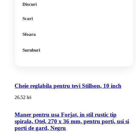
Discuri
Scari
Sfoara
Suruburi
Cheie reglabila pentru tevi Stillson, 10 inch
26,52
lei
Maner pentru usa Forjat, in stil rustic tip
spirala, Otel, 270 x 36 mm, pentru porti, usi si
porti de gard, Negru