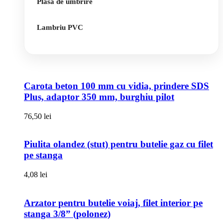
Plasa de umbrire
Lambriu PVC
Carota beton 100 mm cu vidia, prindere SDS
Plus, adaptor 350 mm, burghiu pilot
76,50
lei
Piulita olandez (stut) pentru butelie gaz cu filet
pe stanga
4,08
lei
Arzator pentru butelie voiaj, filet interior pe
stanga 3/8” (polonez)