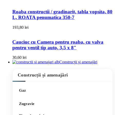
Roaba constructii / gradinarit, tabla vopsita, 80
L, ROATA penumatica 350-7
193,80
lei
Cauciuc cu Camera pentru roaba, cu valva
pentru ventil tip auto, 3,5 x 8″
30,60
lei
Construcții și amenajări
Construcții și amenajări
Gaz
Zugravie