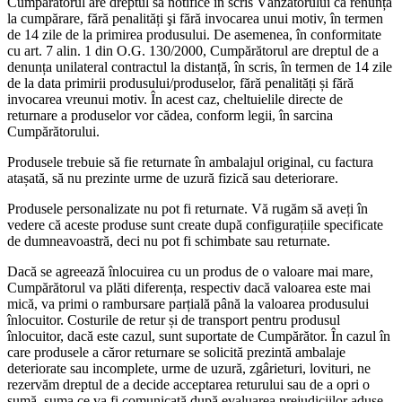
Cumpărătorul are dreptul să notifice în scris Vânzătorului că renunța
la cumpărare, fără penalități şi fără invocarea unui motiv, în termen
de 14 zile de la primirea produsului. De asemenea, în conformitate
cu art. 7 alin. 1 din O.G. 130/2000, Cumpărătorul are dreptul de a
denunța unilateral contractul la distanță, în scris, în termen de 14 zile
de la data primirii produsului/produselor, fără penalități și fără
invocarea vreunui motiv. În acest caz, cheltuielile directe de
returnare a produselor vor cădea, conform legii, în sarcina
Cumpărătorului.
Produsele trebuie să fie returnate în ambalajul original, cu factura
atașată, să nu prezinte urme de uzură fizică sau deteriorare.
Produsele personalizate nu pot fi returnate. Vă rugăm să aveți în
vedere că aceste produse sunt create după configurațiile specificate
de dumneavoastră, deci nu pot fi schimbate sau returnate.
Dacă se agreează înlocuirea cu un produs de o valoare mai mare,
Cumpărătorul va plăti diferența, respectiv dacă valoarea este mai
mică, va primi o rambursare parțială până la valoarea produsului
înlocuitor. Costurile de retur și de transport pentru produsul
înlocuitor, dacă este cazul, sunt suportate de Cumpărător. În cazul în
care produsele a căror returnare se solicită prezintă ambalaje
deteriorate sau incomplete, urme de uzură, zgârieturi, lovituri, ne
rezervăm dreptul de a decide acceptarea returului sau de a opri o
sumă, suma ce va fi comunicată după evaluarea prejudiciilor aduse.