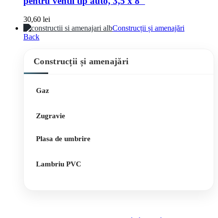
pentru ventil tip auto, 3,5 x 8″
30,60
lei
Construcții și amenajări
Back
Construcții și amenajări
Gaz
Zugravie
Plasa de umbrire
Lambriu PVC