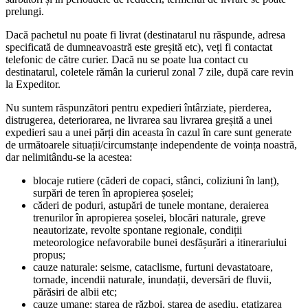
prelungi.
Dacă pachetul nu poate fi livrat (destinatarul nu răspunde, adresa
specificată de dumneavoastră este greșită etc), veți fi contactat
telefonic de către curier. Dacă nu se poate lua contact cu
destinatarul, coletele rămân la curierul zonal 7 zile, după care revin
la Expeditor.
Nu suntem răspunzători pentru expedieri întârziate, pierderea,
distrugerea, deteriorarea, ne livrarea sau livrarea greșită a unei
expedieri sau a unei părți din aceasta în cazul în care sunt generate
de următoarele situații/circumstanțe independente de voința noastră,
dar nelimitându-se la acestea:
blocaje rutiere (căderi de copaci, stânci, coliziuni în lanț),
surpări de teren în apropierea șoselei;
căderi de poduri, astupări de tunele montane, deraierea
trenurilor în apropierea șoselei, blocări naturale, greve
neautorizate, revolte spontane regionale, condiții
meteorologice nefavorabile bunei desfășurări a itinerariului
propus;
cauze naturale: seisme, cataclisme, furtuni devastatoare,
tornade, incendii naturale, inundații, deversări de fluvii,
părăsiri de albii etc;
cauze umane: starea de război, starea de asediu, etatizarea