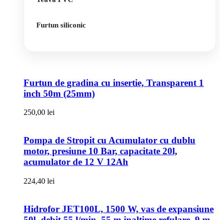
Furtun siliconic
Furtun de gradina cu insertie, Transparent 1
inch 50m (25mm)
250,00
lei
Pompa de Stropit cu Acumulator cu dublu
motor, presiune 10 Bar, capacitate 20l,
acumulator de 12 V 12Ah
224,40
lei
Hidrofor JET100L, 1500 W, vas de expansiune
50l, debit 55 l/min, 55 m inaltime refulare, 9 m