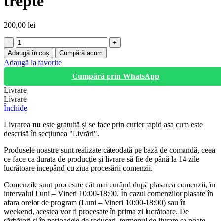
trepte
200,00
lei
Cantitate
Scara
Adaugă în coș
Cumpără acum
pliabila,
Adaugă la favorite
aluminiu,
Cumpără prin WhatsApp
5
trepte
Livrare
Livrare
Închide
Livrarea
nu
este gratuită și se face prin curier rapid așa cum este
descrisă în secțiunea "Livrări".
Produsele noastre sunt realizate câteodată pe bază de comandă, ceea
ce face ca durata de producție și livrare să fie de până la 14 zile
lucrătoare începând cu ziua procesării comenzii.
Comenzile sunt procesate cât mai curând după plasarea comenzii, în
intervalul Luni – Vineri 10:00-18:00. În cazul comenzilor plasate în
afara orelor de program (Luni – Vineri 10:00-18:00) sau în
weekend, acestea vor fi procesate în prima zi lucrătoare. De
sărbători și în perioadele de reduceri, termenul de livrare se poate