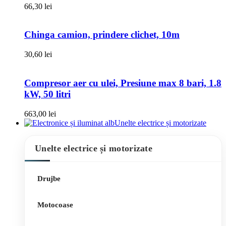
66,30
lei
Chinga camion, prindere clichet, 10m
30,60
lei
Compresor aer cu ulei, Presiune max 8 bari, 1.8
kW, 50 litri
663,00
lei
Unelte electrice și motorizate
Unelte electrice și motorizate
Drujbe
Motocoase