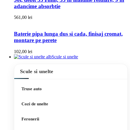
adancime absorbtie
561,00
lei
Baterie pipa lunga dus si cada, finisaj cromat,
montare pe perete
102,00
lei
Scule si unelte
Scule si unelte
Truse auto
Cozi de unelte
Feronerii