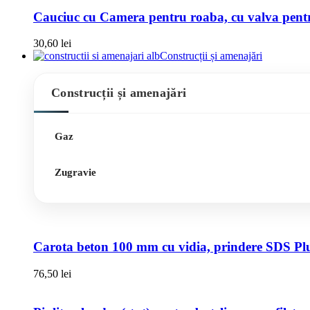
Cauciuc cu Camera pentru roaba, cu valva pentru
30,60
lei
Construcții și amenajări
Construcții și amenajări
Gaz
Zugravie
Carota beton 100 mm cu vidia, prindere SDS Pl
76,50
lei