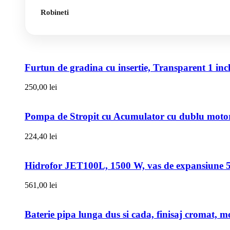
Robineti
Furtun de gradina cu insertie, Transparent 1 i
250,00
lei
Pompa de Stropit cu Acumulator cu dublu motor,
224,40
lei
Hidrofor JET100L, 1500 W, vas de expansiune 50l
561,00
lei
Baterie pipa lunga dus si cada, finisaj cromat, m