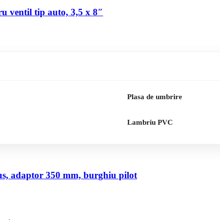
 ventil tip auto, 3,5 x 8″
Plasa de umbrire
Lambriu PVC
us, adaptor 350 mm, burghiu pilot