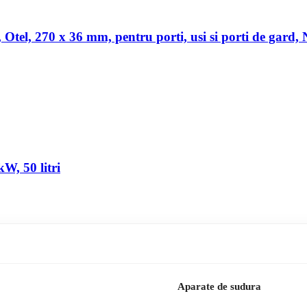
a, Otel, 270 x 36 mm, pentru porti, usi si porti de gard,
W, 50 litri
Aparate de sudura