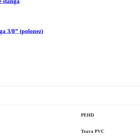
pe stanga
nga 3/8” (polonez)
PEHD
Teava PVC