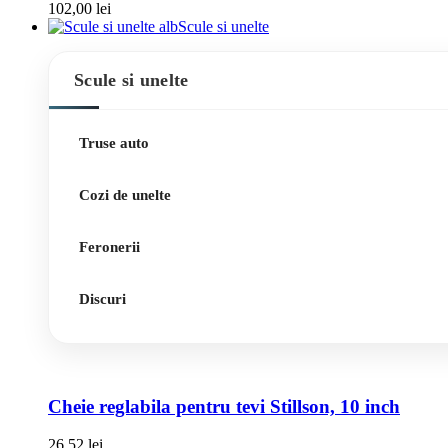
102,00
lei
Scule si unelte
Scule si unelte
Truse auto
Cozi de unelte
Feronerii
Discuri
Cheie reglabila pentru tevi Stillson, 10 inch
26,52
lei