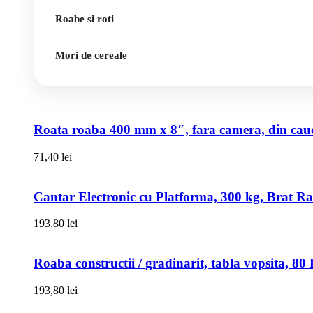
Roabe si roti
Mori de cereale
Roata roaba 400 mm x 8″, fara camera, din cauci
71,40
lei
Cantar Electronic cu Platforma, 300 kg, Brat R
193,80
lei
Roaba constructii / gradinarit, tabla vopsita, 
193,80
lei