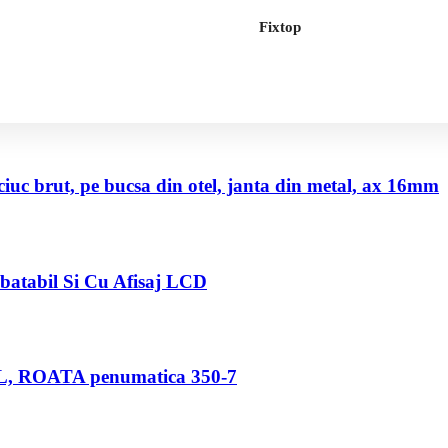
Fixtop
uc brut, pe bucsa din otel, janta din metal, ax 16mm
abatabil Si Cu Afisaj LCD
80 L, ROATA penumatica 350-7