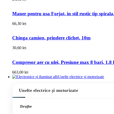
Maner pentru usa Forjat, in stil rustic tip spiral
66,30
lei
Chinga camion, prindere clichet, 10m
30,60
lei
Compresor aer cu ulei, Presiune max 8 bari, 1.8 k
663,00
lei
Unelte electrice și motorizate
Unelte electrice și motorizate
Drujbe