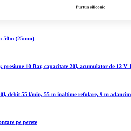
Furtun siliconic
nch 50m (25mm)
 presiune 10 Bar, capacitate 20l, acumulator de 12 V
, debit 55 l/min, 55 m inaltime refulare, 9 m adancim
ontare pe perete