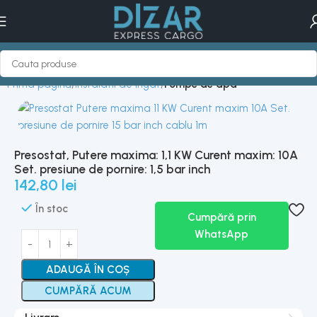
Prima pagină
Instalatii de irigat
Pompe de apa
Presostat, Putere maxima: 1,1 KW Curent maxim: 10A
Set. presiune de pornire: 1,5 bar inch
142,80
lei
În stoc
Cumpără prin
WhatsApp
ADAUGĂ ÎN COȘ
CUMPĂRĂ ACUM