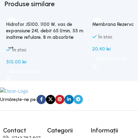
Produse similare
Hidrofor JS100, 1100 W, vas de
Membrana Rezervor Hid
expansiune 24l, debit 65 l/min, 55 m
În stoc
inaltime refulare, 8 m absorbtie
20,40
lei
În stoc
ADAUGĂ ÎN COȘ
510,00
lei
ADAUGĂ ÎN COȘ
Urmărește-ne pe:
Contact
Categorii
Informații