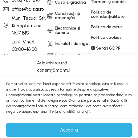
0763 787 897
Termeni și condiții
Casa si gradina
office@dizar.ro
Politica de
Construcții și
confidențialitate
amenajări
Mun. Tecuci, Str.
13 Septembrie
Politica de retur
Electronice și
iluminat
Nr. 7 BIS
Politica cookies
Luni–Vineri:
Instalatii de irigat
Setări GDPR
08:00–16:00
Scule si unelte
Sâmbătă-
Administrează
Duminică: 08:00-
Unelte electrice și
consimțământul
motorizate
13:00
Pentru a oferi cea mai bună experiență, folosim tehnologii, cum ar fi cookie-
Newsletter
uri, pentru a stoca și/sau accesa informațiile despre dispozitive.
Consimțământul pentru aceste tehnologii ne permite să procesăm date, cum
Abonează-te la Newsletterul nostru și fii la curent cu
ar fi comportamentul de navigare sau ID-uri unice pe acest site. Dacă nu îți
ultimele noutăți.
dai consimțământul sau îți retragi consimțământul dat poate avea afecte
negative asupra unor anumite funcționalități și funcții.
ANPC
Acceptă