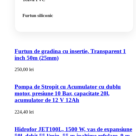
Furtun siliconic
Furtun de gradina cu insertie, Transparent 1
inch 50m (25mm)
250,00
lei
Pompa de Stropit cu Acumulator cu dublu
motor, presiune 10 Bar, capacitate 20l,
acumulator de 12 V 12Ah
224,40
lei
Hidrofor JET100L, 1500 W, vas de expansiune
50l, debit 55 l/min, 55 m inaltime refulare, 9 m