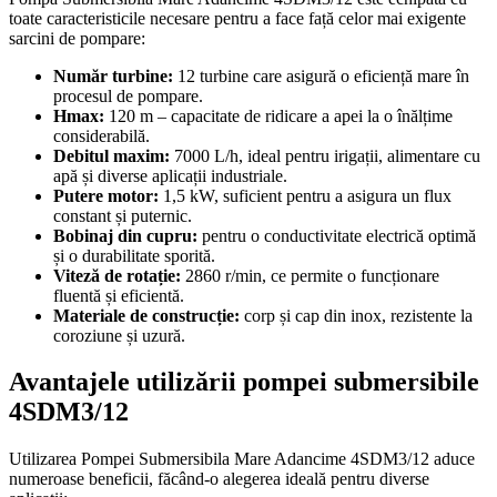
toate caracteristicile necesare pentru a face față celor mai exigente
sarcini de pompare:
Număr turbine:
12 turbine care asigură o eficiență mare în
procesul de pompare.
Hmax:
120 m – capacitate de ridicare a apei la o înălțime
considerabilă.
Debitul maxim:
7000 L/h, ideal pentru irigații, alimentare cu
apă și diverse aplicații industriale.
Putere motor:
1,5 kW, suficient pentru a asigura un flux
constant și puternic.
Bobinaj din cupru:
pentru o conductivitate electrică optimă
și o durabilitate sporită.
Viteză de rotație:
2860 r/min, ce permite o funcționare
fluentă și eficientă.
Materiale de construcție:
corp și cap din inox, rezistente la
coroziune și uzură.
Avantajele utilizării pompei submersibile
4SDM3/12
Utilizarea Pompei Submersibila Mare Adancime 4SDM3/12 aduce
numeroase beneficii, făcând-o alegerea ideală pentru diverse