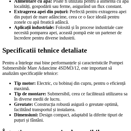
Alimentare cu apă:
Poate fi utilizată pentru a alimenta cu apă
localități, gospodării sau ferme, asigurând un flux constant.
Extragerea apei din puțuri:
Perfectă pentru extragerea apei
din puțuri de mare adâncime, ceea ce o face ideală pentru
zonele cu apă freatică adâncă.
Aplicații industriale:
Folosită și în procese industriale care
necesită pomparea apei, această pompă este un partener de
încredere pentru diverse industrii.
Specificatii tehnice detaliate
Pentru a înțelege mai bine performanțele și caracteristicile Pompei
Submersibile Mare Adancime 4SDM3/12, este important să
analizăm specificațiile tehnice:
Tip motor:
Electric, cu bobinaj din cupru, pentru o eficiență
maximă.
Tip de montare:
Submersibil, ceea ce facilitează utilizarea sa
în diverse medii de lucru.
Greutate:
Construcția robustă asigură o greutate optimă,
facilitând transportul și instalarea.
Dimensiuni:
Design compact, adaptabil la diferite tipuri de
puțuri și fântâni.