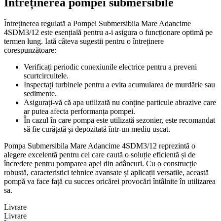
Întreținerea pompei submersibile
Întreținerea regulată a Pompei Submersibila Mare Adancime
4SDM3/12 este esențială pentru a-i asigura o funcționare optimă pe
termen lung. Iată câteva sugestii pentru o întreținere
corespunzătoare:
Verificați periodic conexiunile electrice pentru a preveni
scurtcircuitele.
Inspectați turbinele pentru a evita acumularea de murdărie sau
sedimente.
Asigurați-vă că apa utilizată nu conține particule abrazive care
ar putea afecta performanța pompei.
În cazul în care pompa este utilizată sezonier, este recomandat
să fie curățată și depozitată într-un mediu uscat.
Pompa Submersibila Mare Adancime 4SDM3/12 reprezintă o
alegere excelentă pentru cei care caută o soluție eficientă și de
încredere pentru pomparea apei din adâncuri. Cu o construcție
robustă, caracteristici tehnice avansate și aplicații versatile, această
pompă va face față cu succes oricărei provocări întâlnite în utilizarea
sa.
Livrare
Livrare