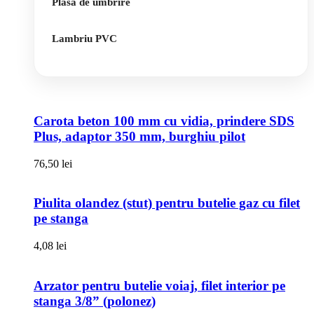
Plasa de umbrire
Lambriu PVC
Carota beton 100 mm cu vidia, prindere SDS
Plus, adaptor 350 mm, burghiu pilot
76,50
lei
Piulita olandez (stut) pentru butelie gaz cu filet
pe stanga
4,08
lei
Arzator pentru butelie voiaj, filet interior pe
stanga 3/8” (polonez)