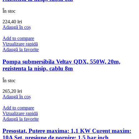
În stoc
224,40
lei
Adaugă în coș
Add to compare
Vizualizare rapidă
Adaugă la favorite
Pompa submersibila Veltav QDX, 550W, 20m,
rezistenta la nisip, cablu 8m
În stoc
265,20
lei
Adaugă în coș
Add to compare
Vizualizare rapidă
Adaugă la favorite
Presostat, Putere maxima: 1,1 KW Curent maxim:
10A Set. presiune de pornire: 1,5 bar inch