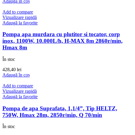
Adaugă în coș
Add to compare
Vizualizare rapidă
Adaugă la favorite
Pompa apa murdara cu plutitor si tocator, corp
inox, 1100W, 10.000L/h, H-MAX 8m 2860r/min,
Hmax 8m
În stoc
428,40
lei
Adaugă în coș
Add to compare
Vizualizare rapidă
Adaugă la favorite
Pompa de apa Suprafata, 1,1/4”, Tip HELTZ,
750W, Hmax 28m, 2850r/min, Q 70/min
În stoc