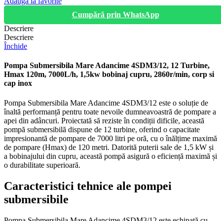
Adaugă la favorite
Mare
Cumpără prin WhatsApp
Adancime
4SDM3/12,
Descriere
12
Descriere
Turbine,
Închide
Hmax
120m,
Pompa Submersibila Mare Adancime 4SDM3/12, 12 Turbine,
7000L/h,
Hmax 120m, 7000L/h, 1,5kw bobinaj cupru, 2860r/min, corp si
1,5kw
cap inox
bobinaj
cupru,
Pompa Submersibila Mare Adancime 4SDM3/12 este o soluție de
2860r/min,
înaltă performanță pentru toate nevoile dumneavoastră de pompare a
corp
apei din adâncuri. Proiectată să reziste în condiții dificile, această
si
pompă submersibilă dispune de 12 turbine, oferind o capacitate
cap
impresionantă de pompare de 7000 litri pe oră, cu o înălțime maximă
inox
de pompare (Hmax) de 120 metri. Datorită puterii sale de 1,5 kW și
a bobinajului din cupru, această pompă asigură o eficiență maximă și
o durabilitate superioară.
Caracteristici tehnice ale pompei
submersibile
Pompa Submersibila Mare Adancime 4SDM3/12 este echipată cu