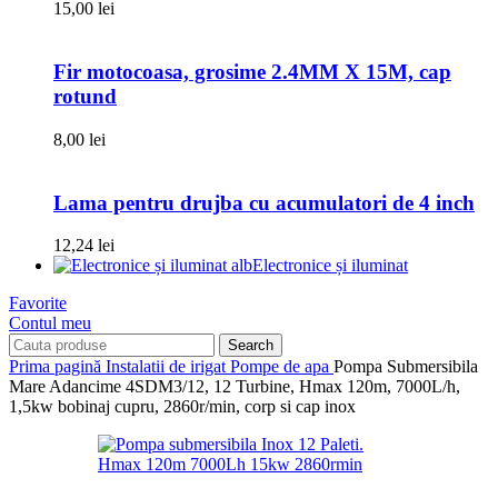
15,00
lei
Fir motocoasa, grosime 2.4MM X 15M, cap
rotund
8,00
lei
Lama pentru drujba cu acumulatori de 4 inch
12,24
lei
Electronice și iluminat
Favorite
Contul meu
Search
Prima pagină
Instalatii de irigat
Pompe de apa
Pompa Submersibila
Mare Adancime 4SDM3/12, 12 Turbine, Hmax 120m, 7000L/h,
1,5kw bobinaj cupru, 2860r/min, corp si cap inox