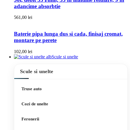
adancime absorbtie
561,00
lei
Baterie pipa lunga dus si cada, finisaj cromat,
montare pe perete
102,00
lei
Scule si unelte
Scule si unelte
Truse auto
Cozi de unelte
Feronerii