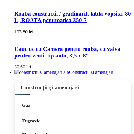
Roaba constructii / gradinarit, tabla vopsita, 80
L, ROATA penumatica 350-7
193,80
lei
Cauciuc cu Camera pentru roaba, cu valva
pentru ventil tip auto, 3,5 x 8″
30,60
lei
Construcții și amenajări
Construcții și amenajări
Gaz
Zugravie