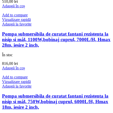
510,00
lei
Adaugă în coș
Add to compare
Vizualizare rapidă
Adaugă la favorite
Pompa submersibila de curatat fantani rezistenta la
nisip si mâl, 1100W,bobinaj cuprul, 7000L/H, Hmax
28m, iesire 2 inch,
În stoc
816,00
lei
Adaugă în coș
Add to compare
Vizualizare rapidă
Adaugă la favorite
Pompa submersibila de curatat fantani rezistenta la
nisip si mâl, 750W,bobinaj cuprul, 6000L/H, Hmax
18m, iesire 2 inch,