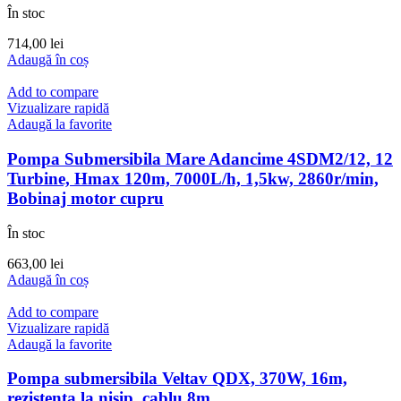
În stoc
714,00
lei
Adaugă în coș
Add to compare
Vizualizare rapidă
Adaugă la favorite
Pompa Submersibila Mare Adancime 4SDM2/12, 12
Turbine, Hmax 120m, 7000L/h, 1,5kw, 2860r/min,
Bobinaj motor cupru
În stoc
663,00
lei
Adaugă în coș
Add to compare
Vizualizare rapidă
Adaugă la favorite
Pompa submersibila Veltav QDX, 370W, 16m,
rezistenta la nisip, cablu 8m