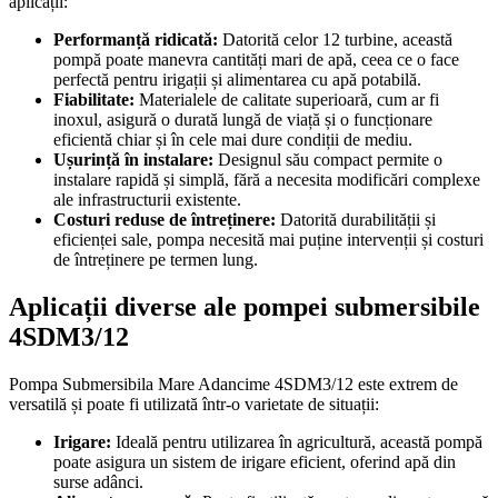
aplicații:
Performanță ridicată:
Datorită celor 12 turbine, această
pompă poate manevra cantități mari de apă, ceea ce o face
perfectă pentru irigații și alimentarea cu apă potabilă.
Fiabilitate:
Materialele de calitate superioară, cum ar fi
inoxul, asigură o durată lungă de viață și o funcționare
eficientă chiar și în cele mai dure condiții de mediu.
Ușurință în instalare:
Designul său compact permite o
instalare rapidă și simplă, fără a necesita modificări complexe
ale infrastructurii existente.
Costuri reduse de întreținere:
Datorită durabilității și
eficienței sale, pompa necesită mai puține intervenții și costuri
de întreținere pe termen lung.
Aplicații diverse ale pompei submersibile
4SDM3/12
Pompa Submersibila Mare Adancime 4SDM3/12 este extrem de
versatilă și poate fi utilizată într-o varietate de situații:
Irigare:
Ideală pentru utilizarea în agricultură, această pompă
poate asigura un sistem de irigare eficient, oferind apă din
surse adânci.