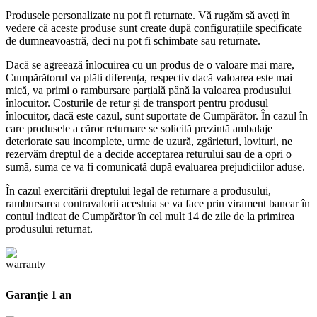
Produsele personalizate nu pot fi returnate. Vă rugăm să aveți în
vedere că aceste produse sunt create după configurațiile specificate
de dumneavoastră, deci nu pot fi schimbate sau returnate.
Dacă se agreează înlocuirea cu un produs de o valoare mai mare,
Cumpărătorul va plăti diferența, respectiv dacă valoarea este mai
mică, va primi o rambursare parțială până la valoarea produsului
înlocuitor. Costurile de retur și de transport pentru produsul
înlocuitor, dacă este cazul, sunt suportate de Cumpărător. În cazul în
care produsele a căror returnare se solicită prezintă ambalaje
deteriorate sau incomplete, urme de uzură, zgârieturi, lovituri, ne
rezervăm dreptul de a decide acceptarea returului sau de a opri o
sumă, suma ce va fi comunicată după evaluarea prejudiciilor aduse.
În cazul exercitării dreptului legal de returnare a produsului,
rambursarea contravalorii acestuia se va face prin virament bancar în
contul indicat de Cumpărător în cel mult 14 de zile de la primirea
produsului returnat.
Garanție 1 an