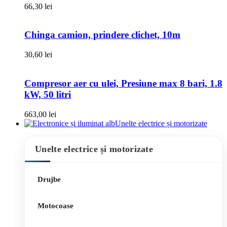
66,30
lei
Chinga camion, prindere clichet, 10m
30,60
lei
Compresor aer cu ulei, Presiune max 8 bari, 1.8
kW, 50 litri
663,00
lei
Unelte electrice și motorizate
Unelte electrice și motorizate
Drujbe
Motocoase