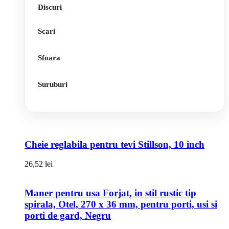
Discuri
Scari
Sfoara
Suruburi
Cheie reglabila pentru tevi Stillson, 10 inch
26,52
lei
Maner pentru usa Forjat, in stil rustic tip
spirala, Otel, 270 x 36 mm, pentru porti, usi si
porti de gard, Negru