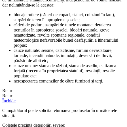
dar nelimitându-se la acestea:
blocaje rutiere (căderi de copaci, stânci, coliziuni în lanț),
surpări de teren în apropierea șoselei;
căderi de poduri, astupări de tunele montane, deraierea
trenurilor în apropierea șoselei, blocări naturale, greve
neautorizate, revolte spontane regionale, condiții
meteorologice nefavorabile bunei desfășurări a itinerariului
propus;
cauze naturale: seisme, cataclisme, furtuni devastatoare,
tornade, incendii naturale, inundații, deversări de fluvii,
părăsiri de albii etc;
cauze umane: starea de război, starea de asediu, etatizarea
forțată (trecerea în proprietatea statului), revoluții, revolte
populare etc;
nerespectarea comenzilor de către furnizori și terți.
Retur
Retur
Închide
Cumpărătorul poate solicita returnarea produselor în următoarele
situații:
Coletele prezintă deteriorări severe;