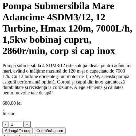
Pompa Submersibila Mare
Adancime 4SDM3/12, 12
Turbine, Hmax 120m, 7000L/h,
1,5kw bobinaj cupru,
2860r/min, corp si cap inox
Pompa submersibilă 4 SDM3/12 este soluția ideală pentru adâncimi
mari, având o înălțime maximă de 120 m și o capacitate de 7000
L/h. Cu 12 turbine eficiente și un motor de 1,5 kW, această pompă
asigură performanță optimă. Corpul și capul din inox garantează
durabilitate și rezistență la coroziune. Alege eficiența și calitatea
pentru nevoile tale de apă!
680,00
lei
În stoc
Cantitate
Pompa
Adaugă în coș
Cumpără acum
Submersibila