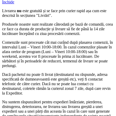
Închide
Livrarea
nu
este gratuită și se face prin curier rapid așa cum este
descrisă în secțiunea "Livrări".
Produsele noastre sunt realizate câteodată pe bază de comandă, ceea
ce face ca durata de producție și livrare să fie de până la 14 zile
lucrătoare începând cu ziua procesării comenzii.
Comenzile sunt procesate cât mai curând după plasarea comenzii, în
intervalul Luni – Vineri 10:00-18:00. În cazul comenzilor plasate în
afara orelor de program (Luni – Vineri 10:00-18:00) sau în
weekend, acestea vor fi procesate în prima zi lucrătoare. De
sărbători și în perioadele de reduceri, termenul de livrare se poate
prelungi.
Dacă pachetul nu poate fi livrat (destinatarul nu răspunde, adresa
specificată de dumneavoastră este greșită etc), veți fi contactat
telefonic de către curier. Dacă nu se poate lua contact cu
destinatarul, coletele rămân la curierul zonal 7 zile, după care revin
la Expeditor.
Nu suntem răspunzători pentru expedieri întârziate, pierderea,
distrugerea, deteriorarea, ne livrarea sau livrarea greșită a unei
expedieri sau a unei părți din aceasta în cazul în care sunt generate
de următoarele situații/circumstanțe independente de voința noastră,