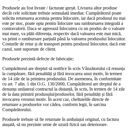
Produsele au fost livrate / facturate greșit. Livrarea altor produse
decât cele solicitate trebuie semnalată imediat. Cumpărătorul poate
solicita returnarea acestuia pentru înlocuire, iar dacă produsul nu mai
este pe stoc, poate opta pentru înlocuire sau rambursarea integrală a
contravalorii. Daca se agreează înlocuirea cu un produs de o valoare
mai mare, va plăti diferența, respectiv dacă valoarea este mai mică,
va primi o rambursare parțială până la valoarea produsului înlocuitor.
Costurile de retur și de transport pentru produsul înlocuitor, dacă este
cazul, sunt suportate de client.
Produsele prezintă defecte de fabricație;
Cumpărătorul are dreptul să notifice în scris Vânzătorului că renunța
la cumpărare, fără penalități şi fără invocarea unui motiv, în termen
de 14 zile de la primirea produsului. De asemenea, în conformitate
cu art. 7 alin. 1 din O.G. 130/2000, Cumpărătorul are dreptul de a
denunța unilateral contractul la distanță, în scris, în termen de 14 zile
de la data primirii produsului/produselor, fără penalități și fără
invocarea vreunui motiv. În acest caz, cheltuielile directe de
returnare a produselor vor cădea, conform legii, în sarcina
Cumpărătorului.
Produsele trebuie să fie returnate în ambalajul original, cu factura
atașată, să nu prezinte urme de uzură fizică sau deteriorare.