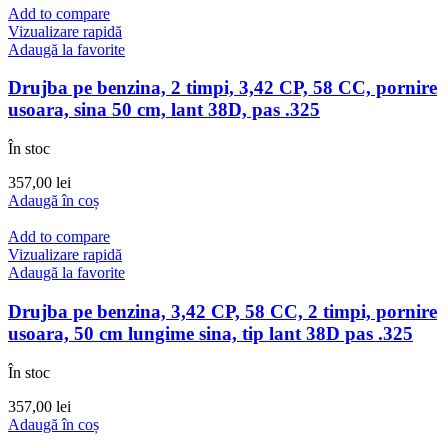
Add to compare
Vizualizare rapidă
Adaugă la favorite
Drujba pe benzina, 2 timpi, 3,42 CP, 58 CC, pornire
usoara, sina 50 cm, lant 38D, pas .325
În stoc
357,00
lei
Adaugă în coș
Add to compare
Vizualizare rapidă
Adaugă la favorite
Drujba pe benzina, 3,42 CP, 58 CC, 2 timpi, pornire
usoara, 50 cm lungime sina, tip lant 38D pas .325
În stoc
357,00
lei
Adaugă în coș