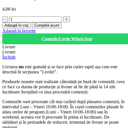
4,08
lei
Cantitate
Pila
Adaugă în coș
Cumpără acum
drujba
Adaugă la favorite
Ø
Cumpără prin WhatsApp
5,5mm,
245mm
Livrare
Livrare
Închide
Livrarea
nu
este gratuită și se face prin curier rapid așa cum este
descrisă în secțiunea "Livrări".
Produsele noastre sunt realizate câteodată pe bază de comandă, ceea
ce face ca durata de producție și livrare să fie de până la 14 zile
lucrătoare începând cu ziua procesării comenzii.
Comenzile sunt procesate cât mai curând după plasarea comenzii, în
intervalul Luni – Vineri 10:00-18:00. În cazul comenzilor plasate în
afara orelor de program (Luni – Vineri 10:00-18:00) sau în
weekend, acestea vor fi procesate în prima zi lucrătoare. De
sărbători și în perioadele de reduceri, termenul de livrare se poate
prelungi.