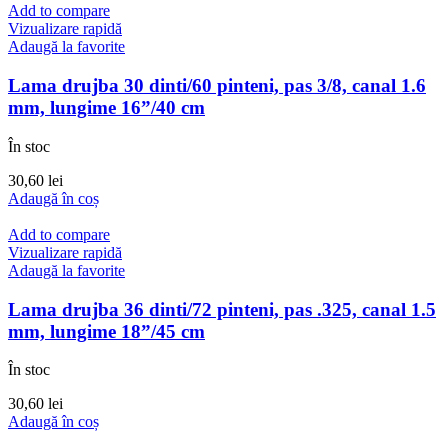
Add to compare
Vizualizare rapidă
Adaugă la favorite
Lama drujba 30 dinti/60 pinteni, pas 3/8, canal 1.6
mm, lungime 16”/40 cm
În stoc
30,60
lei
Adaugă în coș
Add to compare
Vizualizare rapidă
Adaugă la favorite
Lama drujba 36 dinti/72 pinteni, pas .325, canal 1.5
mm, lungime 18”/45 cm
În stoc
30,60
lei
Adaugă în coș