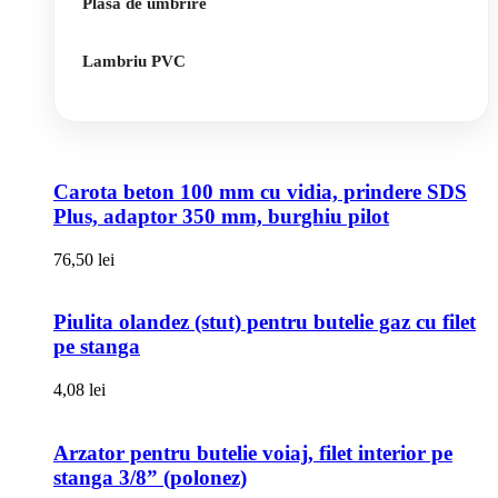
Plasa de umbrire
Lambriu PVC
Carota beton 100 mm cu vidia, prindere SDS
Plus, adaptor 350 mm, burghiu pilot
76,50
lei
Piulita olandez (stut) pentru butelie gaz cu filet
pe stanga
4,08
lei
Arzator pentru butelie voiaj, filet interior pe
stanga 3/8” (polonez)