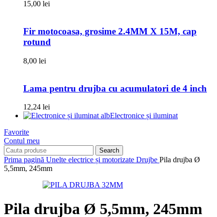
15,00
lei
Fir motocoasa, grosime 2.4MM X 15M, cap
rotund
8,00
lei
Lama pentru drujba cu acumulatori de 4 inch
12,24
lei
Electronice și iluminat
Favorite
Contul meu
Search
Prima pagină
Unelte electrice și motorizate
Drujbe
Pila drujba Ø
5,5mm, 245mm
Pila drujba Ø 5,5mm, 245mm