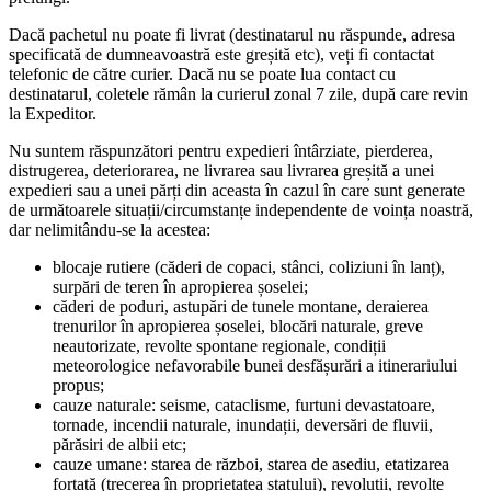
Dacă pachetul nu poate fi livrat (destinatarul nu răspunde, adresa
specificată de dumneavoastră este greșită etc), veți fi contactat
telefonic de către curier. Dacă nu se poate lua contact cu
destinatarul, coletele rămân la curierul zonal 7 zile, după care revin
la Expeditor.
Nu suntem răspunzători pentru expedieri întârziate, pierderea,
distrugerea, deteriorarea, ne livrarea sau livrarea greșită a unei
expedieri sau a unei părți din aceasta în cazul în care sunt generate
de următoarele situații/circumstanțe independente de voința noastră,
dar nelimitându-se la acestea:
blocaje rutiere (căderi de copaci, stânci, coliziuni în lanț),
surpări de teren în apropierea șoselei;
căderi de poduri, astupări de tunele montane, deraierea
trenurilor în apropierea șoselei, blocări naturale, greve
neautorizate, revolte spontane regionale, condiții
meteorologice nefavorabile bunei desfășurări a itinerariului
propus;
cauze naturale: seisme, cataclisme, furtuni devastatoare,
tornade, incendii naturale, inundații, deversări de fluvii,
părăsiri de albii etc;
cauze umane: starea de război, starea de asediu, etatizarea
forțată (trecerea în proprietatea statului), revoluții, revolte