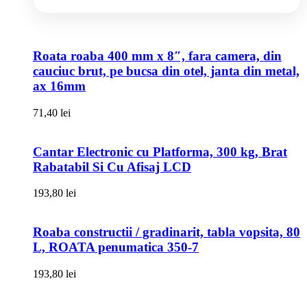
Roata roaba 400 mm x 8″, fara camera, din
cauciuc brut, pe bucsa din otel, janta din metal,
ax 16mm
71,40
lei
Cantar Electronic cu Platforma, 300 kg, Brat
Rabatabil Si Cu Afisaj LCD
193,80
lei
Roaba constructii / gradinarit, tabla vopsita, 80
L, ROATA penumatica 350-7
193,80
lei