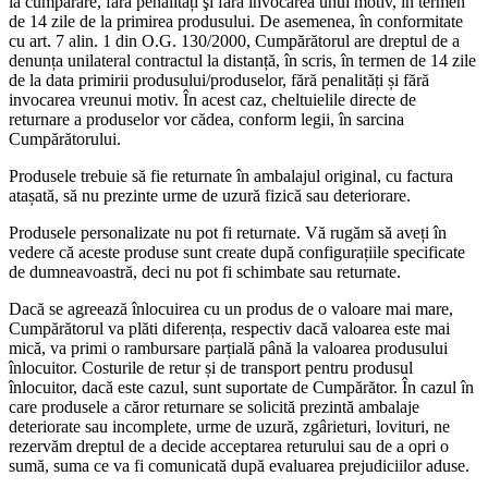
la cumpărare, fără penalități şi fără invocarea unui motiv, în termen
de 14 zile de la primirea produsului. De asemenea, în conformitate
cu art. 7 alin. 1 din O.G. 130/2000, Cumpărătorul are dreptul de a
denunța unilateral contractul la distanță, în scris, în termen de 14 zile
de la data primirii produsului/produselor, fără penalități și fără
invocarea vreunui motiv. În acest caz, cheltuielile directe de
returnare a produselor vor cădea, conform legii, în sarcina
Cumpărătorului.
Produsele trebuie să fie returnate în ambalajul original, cu factura
atașată, să nu prezinte urme de uzură fizică sau deteriorare.
Produsele personalizate nu pot fi returnate. Vă rugăm să aveți în
vedere că aceste produse sunt create după configurațiile specificate
de dumneavoastră, deci nu pot fi schimbate sau returnate.
Dacă se agreează înlocuirea cu un produs de o valoare mai mare,
Cumpărătorul va plăti diferența, respectiv dacă valoarea este mai
mică, va primi o rambursare parțială până la valoarea produsului
înlocuitor. Costurile de retur și de transport pentru produsul
înlocuitor, dacă este cazul, sunt suportate de Cumpărător. În cazul în
care produsele a căror returnare se solicită prezintă ambalaje
deteriorate sau incomplete, urme de uzură, zgârieturi, lovituri, ne
rezervăm dreptul de a decide acceptarea returului sau de a opri o
sumă, suma ce va fi comunicată după evaluarea prejudiciilor aduse.