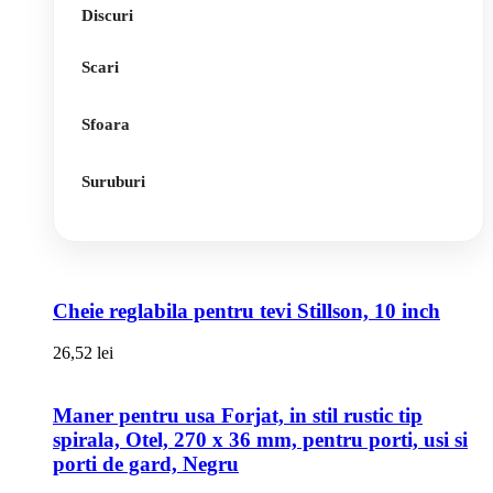
Discuri
Scari
Sfoara
Suruburi
Cheie reglabila pentru tevi Stillson, 10 inch
26,52
lei
Maner pentru usa Forjat, in stil rustic tip
spirala, Otel, 270 x 36 mm, pentru porti, usi si
porti de gard, Negru