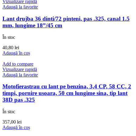
Vizualizare rapidă
Adaugă la favorite
Lant drujba 36 dinti/72 pinteni, pas .325, canal 1.5
mm, lungime 18”/45 cm
În stoc
40,80
lei
Adaugă în coș
Add to compare
Vizualizare rapidă
Adaugă la favorite
Motofierastrau cu lant pe benzina, 3,4 CP, 58 CC, 2
timpi, pornire usoara, 50 cm lungime sina, tip lant
38D pas .325
În stoc
357,00
lei
Adaugă în coș