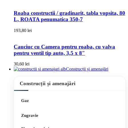
Roaba constructii / gradinarit, tabla vopsita, 80
L, ROATA penumatica 350-7
193,80
lei
Cauciuc cu Camera pentru roaba, cu valva
pentru ventil tip auto, 3,5 x 8″
30,60
lei
Construcții și amenajări
Construcții și amenajări
Gaz
Zugravie