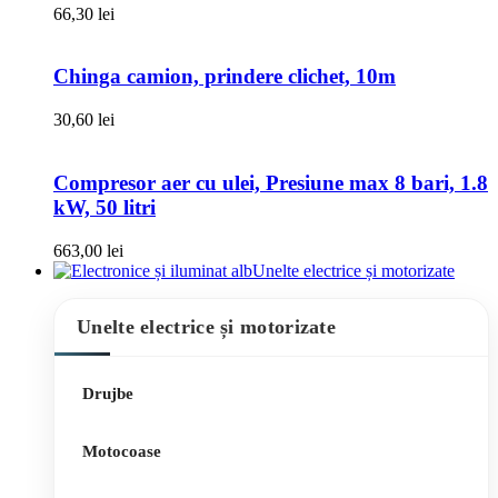
66,30
lei
Chinga camion, prindere clichet, 10m
30,60
lei
Compresor aer cu ulei, Presiune max 8 bari, 1.8
kW, 50 litri
663,00
lei
Unelte electrice și motorizate
Unelte electrice și motorizate
Drujbe
Motocoase