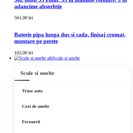
adancime absorbtie
561,00
lei
Baterie pipa lunga dus si cada, finisaj cromat,
montare pe perete
102,00
lei
Scule si unelte
Scule si unelte
Truse auto
Cozi de unelte
Feronerii