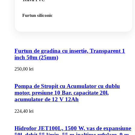
Furtun siliconic
Furtun de gradina cu insertie, Transparent 1
inch 50m (25mm)
250,00
lei
Pompa de Stropit cu Acumulator cu dublu
motor, presiune 10 Bar, capacitate 20l,
acumulator de 12 V 12Ah
224,40
lei
Hidrofor JET100L, 1500 W, vas de expansiune
50l, debit 55 l/min, 55 m inaltime refulare, 9 m