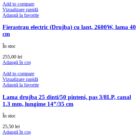
Add to compare
Vizualizare rapidă
Adaugă la favorite
Fierastrau electric (Drujba) cu lant, 2600W, lama 40
cm
În stoc
255,00
lei
Adaugă în coș
Add to compare
Vizualizare rapidă
Adaugă la favorite
Lama drujba 25 dinti/50 pinteni, pas 3/8LP, canal
1.3 mm, lungime 14”/35 cm
În stoc
25,50
lei
Adaugă în coș