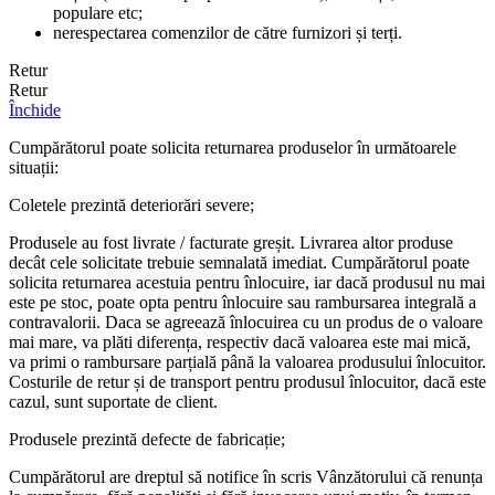
populare etc;
nerespectarea comenzilor de către furnizori și terți.
Retur
Retur
Închide
Cumpărătorul poate solicita returnarea produselor în următoarele
situații:
Coletele prezintă deteriorări severe;
Produsele au fost livrate / facturate greșit. Livrarea altor produse
decât cele solicitate trebuie semnalată imediat. Cumpărătorul poate
solicita returnarea acestuia pentru înlocuire, iar dacă produsul nu mai
este pe stoc, poate opta pentru înlocuire sau rambursarea integrală a
contravalorii. Daca se agreează înlocuirea cu un produs de o valoare
mai mare, va plăti diferența, respectiv dacă valoarea este mai mică,
va primi o rambursare parțială până la valoarea produsului înlocuitor.
Costurile de retur și de transport pentru produsul înlocuitor, dacă este
cazul, sunt suportate de client.
Produsele prezintă defecte de fabricație;
Cumpărătorul are dreptul să notifice în scris Vânzătorului că renunța