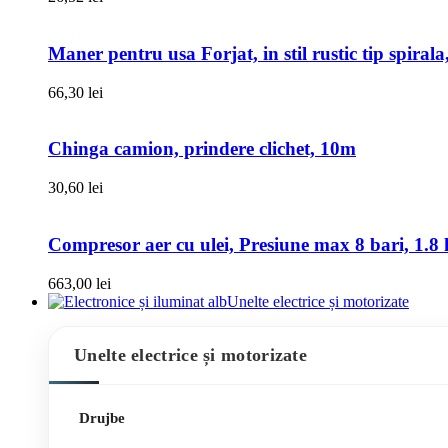
Maner pentru usa Forjat, in stil rustic tip spiral
66,30
lei
Chinga camion, prindere clichet, 10m
30,60
lei
Compresor aer cu ulei, Presiune max 8 bari, 1.8 k
663,00
lei
Unelte electrice și motorizate
Unelte electrice și motorizate
Drujbe