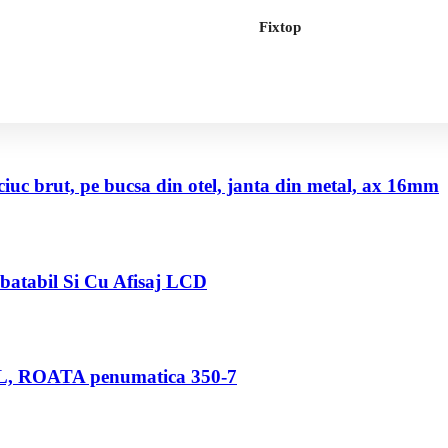
Fixtop
uc brut, pe bucsa din otel, janta din metal, ax 16mm
abatabil Si Cu Afisaj LCD
80 L, ROATA penumatica 350-7