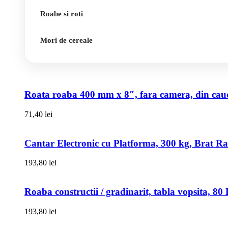
Roabe si roti
Mori de cereale
Roata roaba 400 mm x 8″, fara camera, din cauci
71,40
lei
Cantar Electronic cu Platforma, 300 kg, Brat R
193,80
lei
Roaba constructii / gradinarit, tabla vopsita, 
193,80
lei