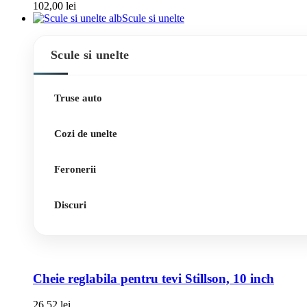
102,00
lei
Scule si unelte
Scule si unelte
Truse auto
Cozi de unelte
Feronerii
Discuri
Cheie reglabila pentru tevi Stillson, 10 inch
26,52
lei