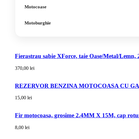
Motocoase
Motoburghie
Fierastrau sabie XForce, taie Oase/Metal/Lemn, 
370,00
lei
REZERVOR BENZINA MOTOCOASA CU GAT
15,00
lei
Fir motocoasa, grosime 2.4MM X 15M, cap rot
8,00
lei