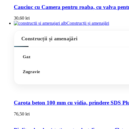
Cauciuc cu Camera pentru roaba, cu valva pentru
30,60
lei
Construcții și amenajări
Construcții și amenajări
Gaz
Zugravie
Carota beton 100 mm cu vidia, prindere SDS Pl
76,50
lei