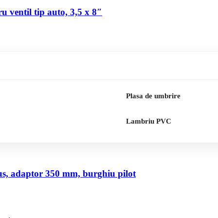
 ventil tip auto, 3,5 x 8″
Plasa de umbrire
Lambriu PVC
us, adaptor 350 mm, burghiu pilot