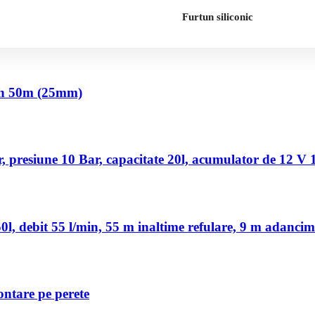
Furtun siliconic
nch 50m (25mm)
 presiune 10 Bar, capacitate 20l, acumulator de 12 V
, debit 55 l/min, 55 m inaltime refulare, 9 m adancim
ontare pe perete