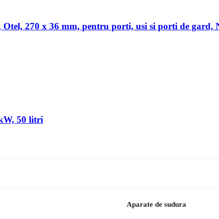
a, Otel, 270 x 36 mm, pentru porti, usi si porti de gard,
W, 50 litri
Aparate de sudura