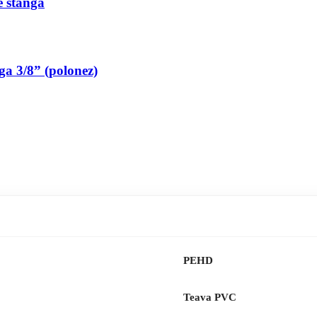
pe stanga
nga 3/8” (polonez)
PEHD
Teava PVC