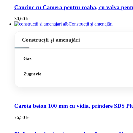
Cauciuc cu Camera pentru roaba, cu valva pentru
30,60
lei
Construcții și amenajări
Construcții și amenajări
Gaz
Zugravie
Carota beton 100 mm cu vidia, prindere SDS Pl
76,50
lei