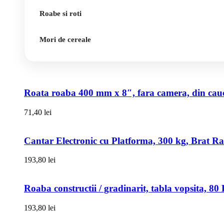
Roabe si roti
Mori de cereale
Roata roaba 400 mm x 8″, fara camera, din cauci
71,40
lei
Cantar Electronic cu Platforma, 300 kg, Brat R
193,80
lei
Roaba constructii / gradinarit, tabla vopsita, 
193,80
lei