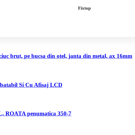
Fixtop
uc brut, pe bucsa din otel, janta din metal, ax 16mm
abatabil Si Cu Afisaj LCD
80 L, ROATA penumatica 350-7