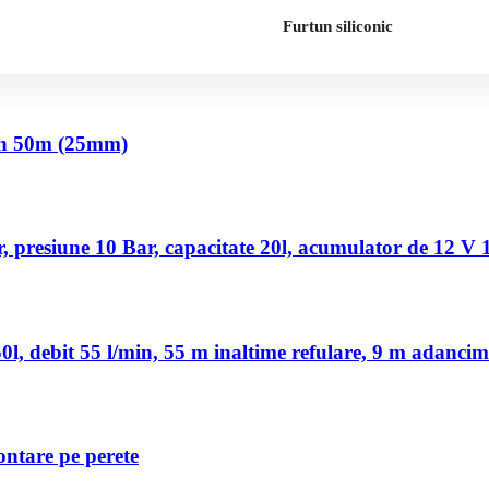
Furtun siliconic
nch 50m (25mm)
 presiune 10 Bar, capacitate 20l, acumulator de 12 V
, debit 55 l/min, 55 m inaltime refulare, 9 m adancim
ontare pe perete