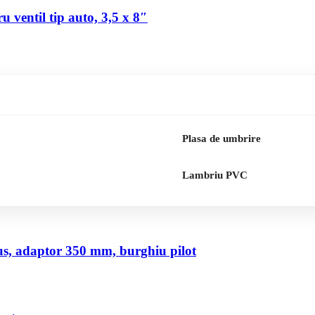
 ventil tip auto, 3,5 x 8″
Plasa de umbrire
Lambriu PVC
us, adaptor 350 mm, burghiu pilot