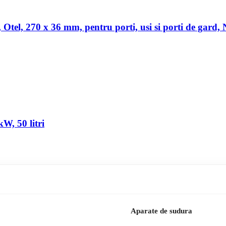
a, Otel, 270 x 36 mm, pentru porti, usi si porti de gard,
W, 50 litri
Aparate de sudura