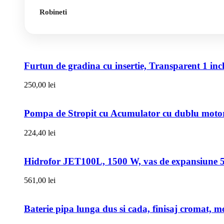
Robineti
Furtun de gradina cu insertie, Transparent 1 i
250,00
lei
Pompa de Stropit cu Acumulator cu dublu motor,
224,40
lei
Hidrofor JET100L, 1500 W, vas de expansiune 50l
561,00
lei
Baterie pipa lunga dus si cada, finisaj cromat, m