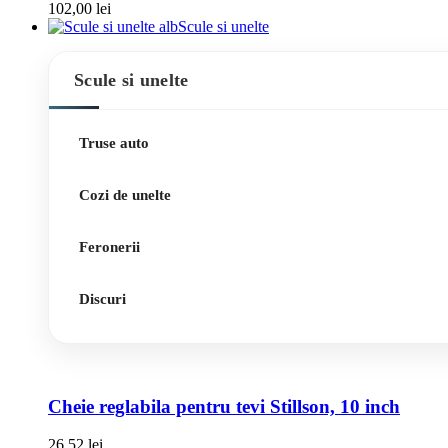
102,00
lei
Scule si unelte
Scule si unelte
Truse auto
Cozi de unelte
Feronerii
Discuri
Cheie reglabila pentru tevi Stillson, 10 inch
26,52
lei