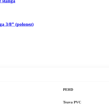
pe stanga
nga 3/8” (polonez)
PEHD
Teava PVC