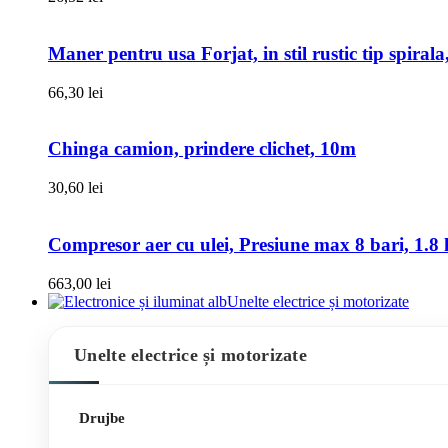
Maner pentru usa Forjat, in stil rustic tip spiral
66,30
lei
Chinga camion, prindere clichet, 10m
30,60
lei
Compresor aer cu ulei, Presiune max 8 bari, 1.8 k
663,00
lei
Unelte electrice și motorizate
Unelte electrice și motorizate
Drujbe