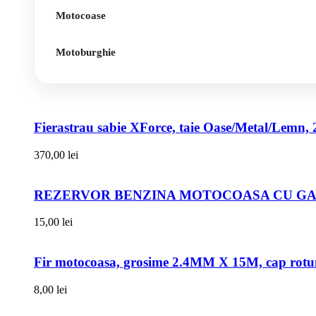
Motocoase
Motoburghie
Fierastrau sabie XForce, taie Oase/Metal/Lemn, 
370,00
lei
REZERVOR BENZINA MOTOCOASA CU GAT
15,00
lei
Fir motocoasa, grosime 2.4MM X 15M, cap rot
8,00
lei