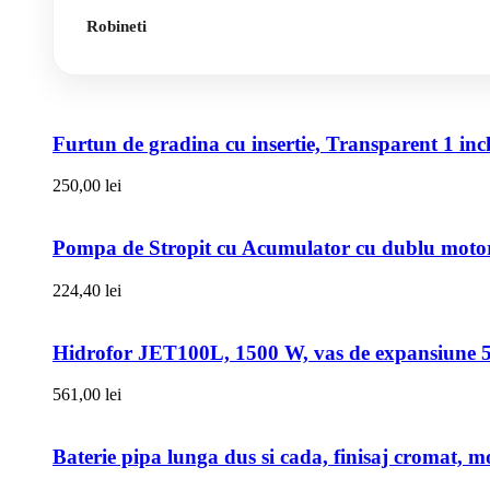
Robineti
Furtun de gradina cu insertie, Transparent 1 i
250,00
lei
Pompa de Stropit cu Acumulator cu dublu motor,
224,40
lei
Hidrofor JET100L, 1500 W, vas de expansiune 50l
561,00
lei
Baterie pipa lunga dus si cada, finisaj cromat, m