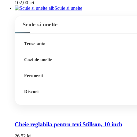
102,00
lei
Scule si unelte
Scule si unelte
Truse auto
Cozi de unelte
Feronerii
Discuri
Cheie reglabila pentru tevi Stillson, 10 inch
26,52
lei