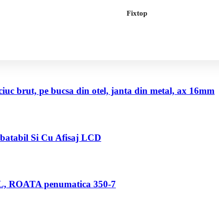
Fixtop
uc brut, pe bucsa din otel, janta din metal, ax 16mm
abatabil Si Cu Afisaj LCD
80 L, ROATA penumatica 350-7