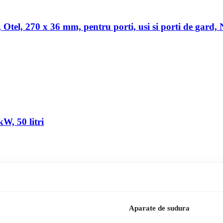
a, Otel, 270 x 36 mm, pentru porti, usi si porti de gard,
W, 50 litri
Aparate de sudura