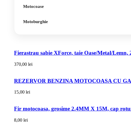
Motocoase
Motoburghie
Fierastrau sabie XForce, taie Oase/Metal/Lemn, 
370,00
lei
REZERVOR BENZINA MOTOCOASA CU GAT
15,00
lei
Fir motocoasa, grosime 2.4MM X 15M, cap rot
8,00
lei