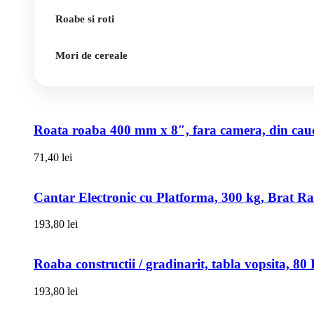
Roabe si roti
Mori de cereale
Roata roaba 400 mm x 8″, fara camera, din cauci
71,40
lei
Cantar Electronic cu Platforma, 300 kg, Brat R
193,80
lei
Roaba constructii / gradinarit, tabla vopsita, 
193,80
lei