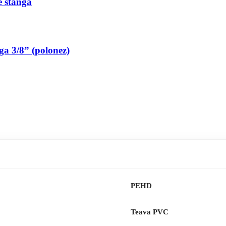
pe stanga
nga 3/8” (polonez)
PEHD
Teava PVC