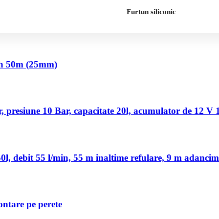
Furtun siliconic
nch 50m (25mm)
 presiune 10 Bar, capacitate 20l, acumulator de 12 V
, debit 55 l/min, 55 m inaltime refulare, 9 m adancim
ontare pe perete