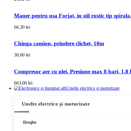
Maner pentru usa Forjat, in stil rustic tip spiral
66,30
lei
Chinga camion, prindere clichet, 10m
30,60
lei
Compresor aer cu ulei, Presiune max 8 bari, 1.8 k
663,00
lei
Unelte electrice și motorizate
Unelte electrice și motorizate
Drujbe