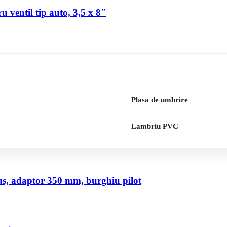
 ventil tip auto, 3,5 x 8″
Plasa de umbrire
Lambriu PVC
us, adaptor 350 mm, burghiu pilot