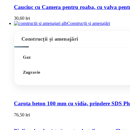
Cauciuc cu Camera pentru roaba, cu valva pentru
30,60
lei
Construcții și amenajări
Construcții și amenajări
Gaz
Zugravie
Carota beton 100 mm cu vidia, prindere SDS Pl
76,50
lei