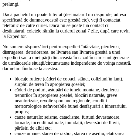
prelungi.
Dacă pachetul nu poate fi livrat (destinatarul nu răspunde, adresa
specificată de dumneavoastră este greșită etc), veți fi contactat
telefonic de către curier. Dacă nu se poate lua contact cu
destinatarul, coletele rămân la curierul zonal 7 zile, după care revin
la Expeditor.
Nu suntem răspunzători pentru expedieri întârziate, pierderea,
distrugerea, deteriorarea, ne livrarea sau livrarea greșită a unei
expedieri sau a unei părți din aceasta în cazul în care sunt generate
de următoarele situații/circumstanțe independente de voința noastră,
dar nelimitându-se la acestea:
blocaje rutiere (căderi de copaci, stânci, coliziuni în lanț),
surpări de teren în apropierea șoselei;
căderi de poduri, astupări de tunele montane, deraierea
trenurilor în apropierea șoselei, blocări naturale, greve
neautorizate, revolte spontane regionale, condiții
meteorologice nefavorabile bunei desfășurări a itinerariului
propus;
cauze naturale: seisme, cataclisme, furtuni devastatoare,
tornade, incendii naturale, inundații, deversări de fluvii,
părăsiri de albii etc;
cauze umane: starea de război, starea de asediu, etatizarea