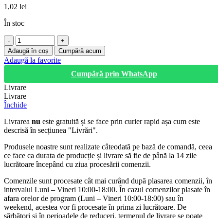
1,02
lei
În stoc
Cantitate
Funie
Adaugă în coș
Cumpără acum
rafie,
Adaugă la favorite
fir
Cumpără prin WhatsApp
rasucit,
Ø
Livrare
6
Livrare
mm
Închide
Livrarea
nu
este gratuită și se face prin curier rapid așa cum este
descrisă în secțiunea "Livrări".
Produsele noastre sunt realizate câteodată pe bază de comandă, ceea
ce face ca durata de producție și livrare să fie de până la 14 zile
lucrătoare începând cu ziua procesării comenzii.
Comenzile sunt procesate cât mai curând după plasarea comenzii, în
intervalul Luni – Vineri 10:00-18:00. În cazul comenzilor plasate în
afara orelor de program (Luni – Vineri 10:00-18:00) sau în
weekend, acestea vor fi procesate în prima zi lucrătoare. De
sărbători și în perioadele de reduceri, termenul de livrare se poate