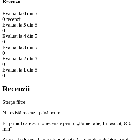
Recenzii
Evaluat la
0
din 5
0 recenzii
Evaluat la
5
din 5
0
Evaluat la
4
din 5
0
Evaluat la
3
din 5
0
Evaluat la
2
din 5
0
Evaluat la
1
din 5
0
Recenzii
Sterge filtre
Nu există recenzii până acum.
Fii primul care scrii o recenzie pentru „Funie rafie, fir rasucit, Ø 6
mm”
Adresa ta de email nu va fi publicată.
Câmpurile obligatorii sunt