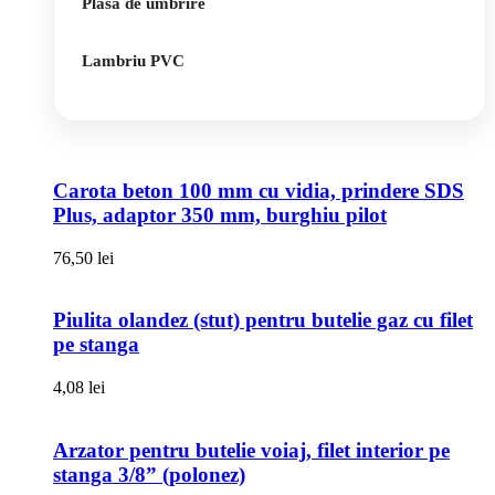
Plasa de umbrire
Lambriu PVC
Carota beton 100 mm cu vidia, prindere SDS
Plus, adaptor 350 mm, burghiu pilot
76,50
lei
Piulita olandez (stut) pentru butelie gaz cu filet
pe stanga
4,08
lei
Arzator pentru butelie voiaj, filet interior pe
stanga 3/8” (polonez)