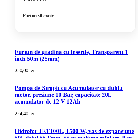
Furtun siliconic
Furtun de gradina cu insertie, Transparent 1
inch 50m (25mm)
250,00
lei
Pompa de Stropit cu Acumulator cu dublu
motor, presiune 10 Bar, capacitate 20l,
acumulator de 12 V 12Ah
224,40
lei
Hidrofor JET100L, 1500 W, vas de expansiune
50l, debit 55 l/min, 55 m inaltime refulare, 9 m