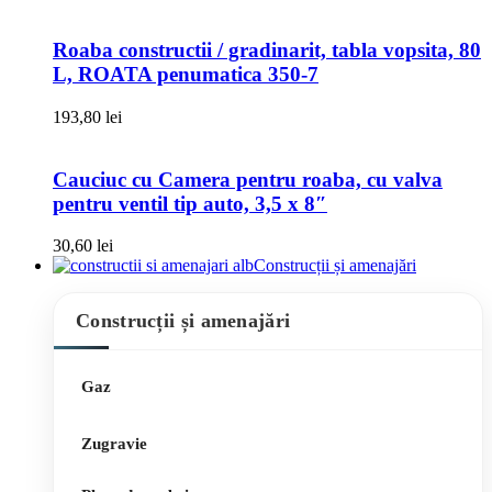
Roaba constructii / gradinarit, tabla vopsita, 80
L, ROATA penumatica 350-7
193,80
lei
Cauciuc cu Camera pentru roaba, cu valva
pentru ventil tip auto, 3,5 x 8″
30,60
lei
Construcții și amenajări
Construcții și amenajări
Gaz
Zugravie