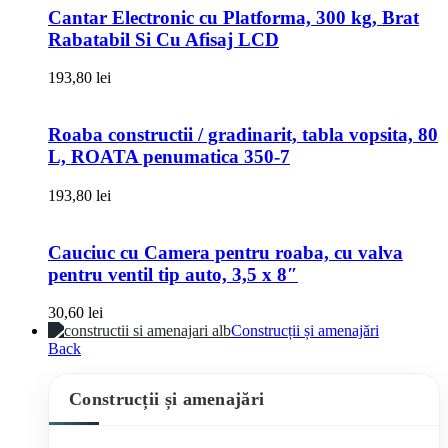
Cantar Electronic cu Platforma, 300 kg, Brat
Rabatabil Si Cu Afisaj LCD
193,80
lei
Roaba constructii / gradinarit, tabla vopsita, 80
L, ROATA penumatica 350-7
193,80
lei
Cauciuc cu Camera pentru roaba, cu valva
pentru ventil tip auto, 3,5 x 8″
30,60
lei
Construcții și amenajări
Back
Construcții și amenajări