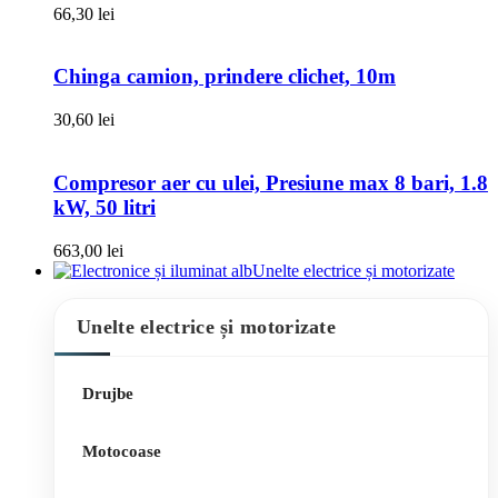
66,30
lei
Chinga camion, prindere clichet, 10m
30,60
lei
Compresor aer cu ulei, Presiune max 8 bari, 1.8
kW, 50 litri
663,00
lei
Unelte electrice și motorizate
Unelte electrice și motorizate
Drujbe
Motocoase