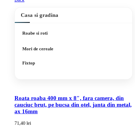
Casa si gradina
Roabe si roti
Mori de cereale
Fixtop
Roata roaba 400 mm x 8″, fara camera, din
cauciuc brut, pe bucsa din otel, janta din metal,
ax 16mm
71,40
lei