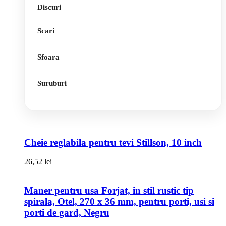
Discuri
Scari
Sfoara
Suruburi
Cheie reglabila pentru tevi Stillson, 10 inch
26,52
lei
Maner pentru usa Forjat, in stil rustic tip
spirala, Otel, 270 x 36 mm, pentru porti, usi si
porti de gard, Negru