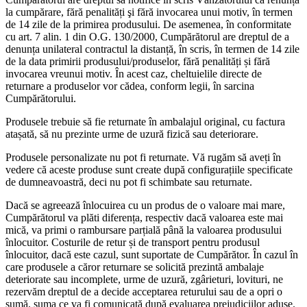
la cumpărare, fără penalități şi fără invocarea unui motiv, în termen
de 14 zile de la primirea produsului. De asemenea, în conformitate
cu art. 7 alin. 1 din O.G. 130/2000, Cumpărătorul are dreptul de a
denunța unilateral contractul la distanță, în scris, în termen de 14 zile
de la data primirii produsului/produselor, fără penalități și fără
invocarea vreunui motiv. În acest caz, cheltuielile directe de
returnare a produselor vor cădea, conform legii, în sarcina
Cumpărătorului.
Produsele trebuie să fie returnate în ambalajul original, cu factura
atașată, să nu prezinte urme de uzură fizică sau deteriorare.
Produsele personalizate nu pot fi returnate. Vă rugăm să aveți în
vedere că aceste produse sunt create după configurațiile specificate
de dumneavoastră, deci nu pot fi schimbate sau returnate.
Dacă se agreează înlocuirea cu un produs de o valoare mai mare,
Cumpărătorul va plăti diferența, respectiv dacă valoarea este mai
mică, va primi o rambursare parțială până la valoarea produsului
înlocuitor. Costurile de retur și de transport pentru produsul
înlocuitor, dacă este cazul, sunt suportate de Cumpărător. În cazul în
care produsele a căror returnare se solicită prezintă ambalaje
deteriorate sau incomplete, urme de uzură, zgârieturi, lovituri, ne
rezervăm dreptul de a decide acceptarea returului sau de a opri o
sumă, suma ce va fi comunicată după evaluarea prejudiciilor aduse.