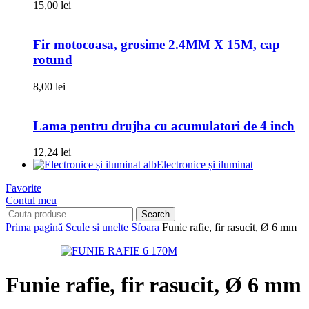
15,00
lei
Fir motocoasa, grosime 2.4MM X 15M, cap
rotund
8,00
lei
Lama pentru drujba cu acumulatori de 4 inch
12,24
lei
Electronice și iluminat
Favorite
Contul meu
Search
Prima pagină
Scule si unelte
Sfoara
Funie rafie, fir rasucit, Ø 6 mm
Funie rafie, fir rasucit, Ø 6 mm