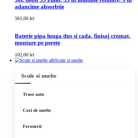
adancime absorbtie
561,00
lei
Baterie pipa lunga dus si cada, finisaj cromat,
montare pe perete
102,00
lei
Scule si unelte
Scule si unelte
Truse auto
Cozi de unelte
Feronerii