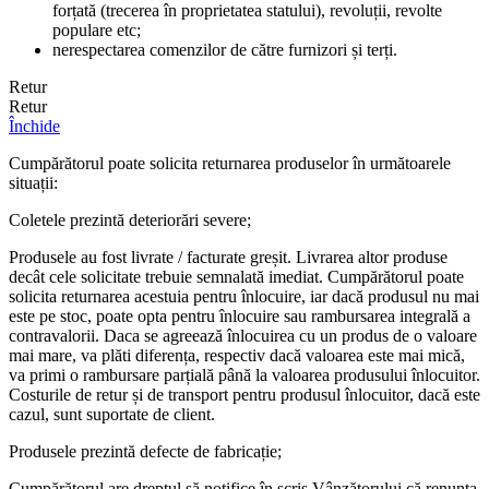
forțată (trecerea în proprietatea statului), revoluții, revolte
populare etc;
nerespectarea comenzilor de către furnizori și terți.
Retur
Retur
Închide
Cumpărătorul poate solicita returnarea produselor în următoarele
situații:
Coletele prezintă deteriorări severe;
Produsele au fost livrate / facturate greșit. Livrarea altor produse
decât cele solicitate trebuie semnalată imediat. Cumpărătorul poate
solicita returnarea acestuia pentru înlocuire, iar dacă produsul nu mai
este pe stoc, poate opta pentru înlocuire sau rambursarea integrală a
contravalorii. Daca se agreează înlocuirea cu un produs de o valoare
mai mare, va plăti diferența, respectiv dacă valoarea este mai mică,
va primi o rambursare parțială până la valoarea produsului înlocuitor.
Costurile de retur și de transport pentru produsul înlocuitor, dacă este
cazul, sunt suportate de client.
Produsele prezintă defecte de fabricație;
Cumpărătorul are dreptul să notifice în scris Vânzătorului că renunța