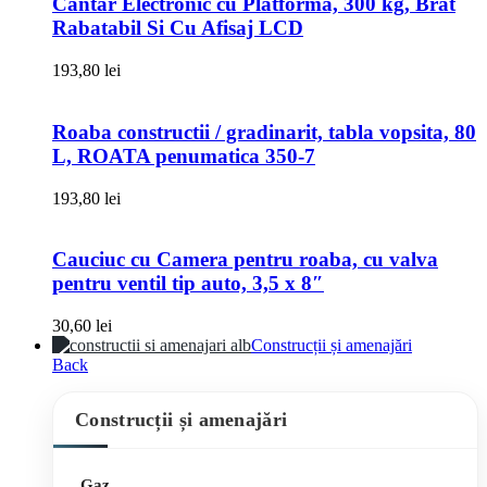
Cantar Electronic cu Platforma, 300 kg, Brat
Rabatabil Si Cu Afisaj LCD
193,80
lei
Roaba constructii / gradinarit, tabla vopsita, 80
L, ROATA penumatica 350-7
193,80
lei
Cauciuc cu Camera pentru roaba, cu valva
pentru ventil tip auto, 3,5 x 8″
30,60
lei
Construcții și amenajări
Back
Construcții și amenajări
Gaz