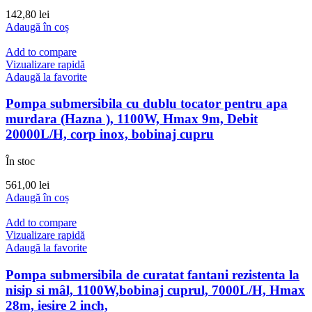
142,80
lei
Adaugă în coș
Add to compare
Vizualizare rapidă
Adaugă la favorite
Pompa submersibila cu dublu tocator pentru apa
murdara (Hazna ), 1100W, Hmax 9m, Debit
20000L/H, corp inox, bobinaj cupru
În stoc
561,00
lei
Adaugă în coș
Add to compare
Vizualizare rapidă
Adaugă la favorite
Pompa submersibila de curatat fantani rezistenta la
nisip si mâl, 1100W,bobinaj cuprul, 7000L/H, Hmax
28m, iesire 2 inch,