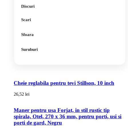
Discuri
Scari
Sfoara
Suruburi
Cheie reglabila pentru tevi Stillson, 10 inch
26,52
lei
Maner pentru usa Forjat, in stil rustic tip
spirala, Otel, 270 x 36 mm, pentru porti, usi si
porti de gard, Negru