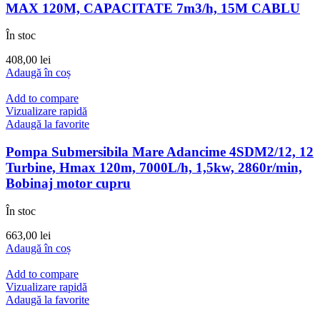
MAX 120M, CAPACITATE 7m3/h, 15M CABLU
În stoc
408,00
lei
Adaugă în coș
Add to compare
Vizualizare rapidă
Adaugă la favorite
Pompa Submersibila Mare Adancime 4SDM2/12, 12
Turbine, Hmax 120m, 7000L/h, 1,5kw, 2860r/min,
Bobinaj motor cupru
În stoc
663,00
lei
Adaugă în coș
Add to compare
Vizualizare rapidă
Adaugă la favorite