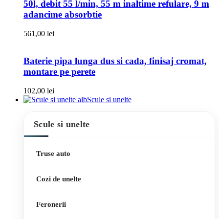
50l, debit 55 l/min, 55 m inaltime refulare, 9 m
adancime absorbtie
561,00
lei
Baterie pipa lunga dus si cada, finisaj cromat,
montare pe perete
102,00
lei
Scule si unelte
Scule si unelte
Truse auto
Cozi de unelte
Feronerii