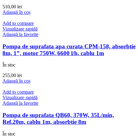
510,00
lei
Adaugă în coș
Add to compare
Vizualizare rapidă
Adaugă la favorite
Pompa de suprafata apa curata CPM-158, absorbtie
8m, 1”, motor 750W, 6600 l/h, cablu 1m
În stoc
255,00
lei
Adaugă în coș
Add to compare
Vizualizare rapidă
Adaugă la favorite
Pompa de suprafata QB60, 370W, 35L/min,
Ref.20m, cablu 1m, absorbtie 8m
În stoc