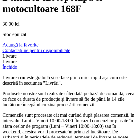
motocultoare 168F
30,00
lei
Stoc epuizat
Adaugă la favorite
Contactați-ne pentru disponibilitate
Livrare
Livrare
Închide
Livrarea
nu
este gratuită și se face prin curier rapid așa cum este
descrisă în secțiunea "Livrări".
Produsele noastre sunt realizate câteodată pe bază de comandă, ceea
ce face ca durata de producție și livrare să fie de până la 14 zile
lucrătoare începând cu ziua procesării comenzii.
Comenzile sunt procesate cât mai curând după plasarea comenzii, în
intervalul Luni – Vineri 10:00-18:00. În cazul comenzilor plasate în
afara orelor de program (Luni – Vineri 10:00-18:00) sau în
weekend, acestea vor fi procesate în prima zi lucrătoare. De
sărbători și în perioadele de reduceri, termenul de livrare se poate