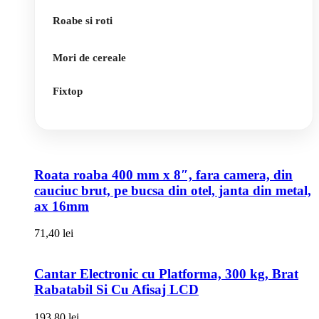
Roabe si roti
Mori de cereale
Fixtop
Roata roaba 400 mm x 8″, fara camera, din
cauciuc brut, pe bucsa din otel, janta din metal,
ax 16mm
71,40
lei
Cantar Electronic cu Platforma, 300 kg, Brat
Rabatabil Si Cu Afisaj LCD
193,80
lei