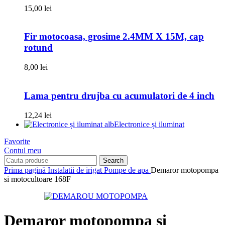
15,00
lei
Fir motocoasa, grosime 2.4MM X 15M, cap
rotund
8,00
lei
Lama pentru drujba cu acumulatori de 4 inch
12,24
lei
Electronice și iluminat
Favorite
Contul meu
Search
Prima pagină
Instalatii de irigat
Pompe de apa
Demaror motopompa
si motocultoare 168F
Demaror motopompa si