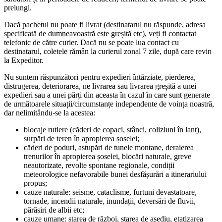
prelungi.
Dacă pachetul nu poate fi livrat (destinatarul nu răspunde, adresa
specificată de dumneavoastră este greșită etc), veți fi contactat
telefonic de către curier. Dacă nu se poate lua contact cu
destinatarul, coletele rămân la curierul zonal 7 zile, după care revin
la Expeditor.
Nu suntem răspunzători pentru expedieri întârziate, pierderea,
distrugerea, deteriorarea, ne livrarea sau livrarea greșită a unei
expedieri sau a unei părți din aceasta în cazul în care sunt generate
de următoarele situații/circumstanțe independente de voința noastră,
dar nelimitându-se la acestea:
blocaje rutiere (căderi de copaci, stânci, coliziuni în lanț),
surpări de teren în apropierea șoselei;
căderi de poduri, astupări de tunele montane, deraierea
trenurilor în apropierea șoselei, blocări naturale, greve
neautorizate, revolte spontane regionale, condiții
meteorologice nefavorabile bunei desfășurări a itinerariului
propus;
cauze naturale: seisme, cataclisme, furtuni devastatoare,
tornade, incendii naturale, inundații, deversări de fluvii,
părăsiri de albii etc;
cauze umane: starea de război, starea de asediu, etatizarea