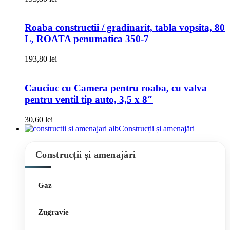
Roaba constructii / gradinarit, tabla vopsita, 80
L, ROATA penumatica 350-7
193,80
lei
Cauciuc cu Camera pentru roaba, cu valva
pentru ventil tip auto, 3,5 x 8″
30,60
lei
Construcții și amenajări
Construcții și amenajări
Gaz
Zugravie