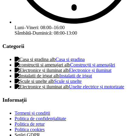
Luni–Vineri: 08:00–16:00
Sâmbătă-Duminică: 08:00-13:00
Categorii
Casa si gradina
Construcții și amenajări
Electronice și iluminat
Instalatii de irigat
Scule si unelte
Unelte electrice și motorizate
Informații
Termeni și condiții
Politica de confidențialitate
Politica de retur
Politica cookies
Setări GDPR