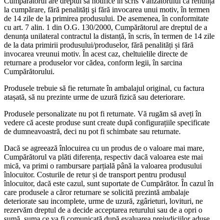
Cumpărătorul are dreptul să notifice în scris Vânzătorului că renunța
la cumpărare, fără penalități şi fără invocarea unui motiv, în termen
de 14 zile de la primirea produsului. De asemenea, în conformitate
cu art. 7 alin. 1 din O.G. 130/2000, Cumpărătorul are dreptul de a
denunța unilateral contractul la distanță, în scris, în termen de 14 zile
de la data primirii produsului/produselor, fără penalități și fără
invocarea vreunui motiv. În acest caz, cheltuielile directe de
returnare a produselor vor cădea, conform legii, în sarcina
Cumpărătorului.
Produsele trebuie să fie returnate în ambalajul original, cu factura
atașată, să nu prezinte urme de uzură fizică sau deteriorare.
Produsele personalizate nu pot fi returnate. Vă rugăm să aveți în
vedere că aceste produse sunt create după configurațiile specificate
de dumneavoastră, deci nu pot fi schimbate sau returnate.
Dacă se agreează înlocuirea cu un produs de o valoare mai mare,
Cumpărătorul va plăti diferența, respectiv dacă valoarea este mai
mică, va primi o rambursare parțială până la valoarea produsului
înlocuitor. Costurile de retur și de transport pentru produsul
înlocuitor, dacă este cazul, sunt suportate de Cumpărător. În cazul în
care produsele a căror returnare se solicită prezintă ambalaje
deteriorate sau incomplete, urme de uzură, zgârieturi, lovituri, ne
rezervăm dreptul de a decide acceptarea returului sau de a opri o
sumă, suma ce va fi comunicată după evaluarea prejudiciilor aduse.