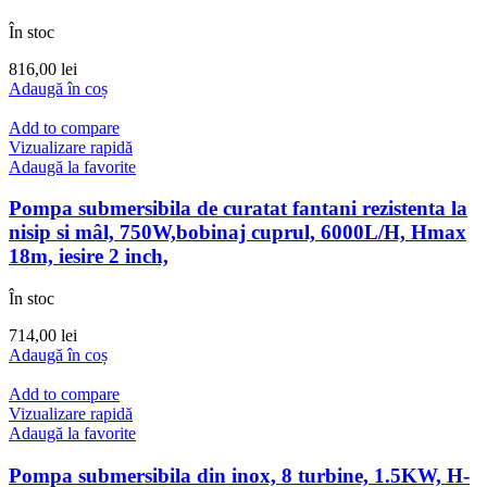
În stoc
816,00
lei
Adaugă în coș
Add to compare
Vizualizare rapidă
Adaugă la favorite
Pompa submersibila de curatat fantani rezistenta la
nisip si mâl, 750W,bobinaj cuprul, 6000L/H, Hmax
18m, iesire 2 inch,
În stoc
714,00
lei
Adaugă în coș
Add to compare
Vizualizare rapidă
Adaugă la favorite
Pompa submersibila din inox, 8 turbine, 1.5KW, H-