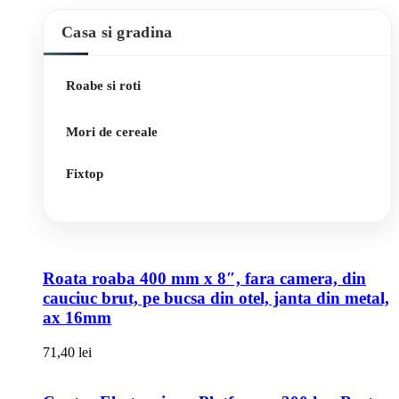
Casa si gradina
Roabe si roti
Mori de cereale
Fixtop
Roata roaba 400 mm x 8″, fara camera, din
cauciuc brut, pe bucsa din otel, janta din metal,
ax 16mm
71,40
lei