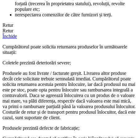
forțată (trecerea în proprietatea statului), revoluții, revolte
populare etc;
nerespectarea comenzilor de către furnizori și terți.
Retur
Retur
Închide
Cumpărătorul poate solicita returnarea produselor în următoarele
situații:
Coletele prezintă deteriorări severe;
Produsele au fost livrate / facturate greșit. Livrarea altor produse
decât cele solicitate trebuie semnalată imediat. Cumpărătorul poate
solicita returnarea acestuia pentru înlocuire, iar dacă produsul nu mai
este pe stoc, poate opta pentru înlocuire sau rambursarea integrală a
contravalorii. Daca se agreează înlocuirea cu un produs de o valoare
mai mare, va plăti diferența, respectiv dacă valoarea este mai mică,
va primi o rambursare parțială până la valoarea produsului înlocuitor.
Costurile de retur și de transport pentru produsul înlocuitor, dacă este
cazul, sunt suportate de client.
Produsele prezintă defecte de fabricație;