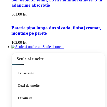
adancime absorbtie
561,00
lei
Baterie pipa lunga dus si cada, finisaj cromat,
montare pe perete
102,00
lei
Scule si unelte
Scule si unelte
Truse auto
Cozi de unelte
Feronerii