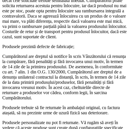
decât cele solicitate trebuie semnalată imediat. Cumpărătorul poate
solicita returnarea acestuia pentru înlocuire, iar dacă produsul nu mai
este pe stoc, poate opta pentru înlocuire sau rambursarea integrală a
contravalorii. Daca se agreează înlocuirea cu un produs de o valoare
mai mare, va plăti diferența, respectiv dacă valoarea este mai mică,
va primi o rambursare parțială până la valoarea produsului înlocuitor.
Costurile de retur și de transport pentru produsul înlocuitor, dacă este
cazul, sunt suportate de client.
Produsele prezintă defecte de fabricație;
Cumpărătorul are dreptul să notifice în scris Vânzătorului că renunța
la cumpărare, fără penalități şi fără invocarea unui motiv, în termen
de 14 zile de la primirea produsului. De asemenea, în conformitate
cu art. 7 alin. 1 din O.G. 130/2000, Cumpărătorul are dreptul de a
denunța unilateral contractul la distanță, în scris, în termen de 14 zile
de la data primirii produsului/produselor, fără penalități și fără
invocarea vreunui motiv. În acest caz, cheltuielile directe de
returnare a produselor vor cădea, conform legii, în sarcina
Cumpărătorului.
Produsele trebuie să fie returnate în ambalajul original, cu factura
atașată, să nu prezinte urme de uzură fizică sau deteriorare.
Produsele personalizate nu pot fi returnate. Vă rugăm să aveți în
vedere că aceste produse sunt create după configurațiile specificate