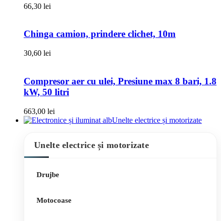
66,30
lei
Chinga camion, prindere clichet, 10m
30,60
lei
Compresor aer cu ulei, Presiune max 8 bari, 1.8
kW, 50 litri
663,00
lei
Unelte electrice și motorizate
Unelte electrice și motorizate
Drujbe
Motocoase