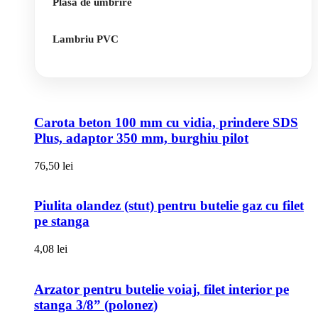
Plasa de umbrire
Lambriu PVC
Carota beton 100 mm cu vidia, prindere SDS
Plus, adaptor 350 mm, burghiu pilot
76,50
lei
Piulita olandez (stut) pentru butelie gaz cu filet
pe stanga
4,08
lei
Arzator pentru butelie voiaj, filet interior pe
stanga 3/8” (polonez)