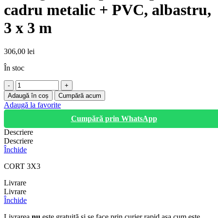
cadru metalic + PVC, albastru,
3 x 3 m
306,00
lei
În stoc
Cantitate
Cort
Adaugă în coș
Cumpără acum
gradina,
Adaugă la favorite
pliabil,
Cumpără prin WhatsApp
patrat,
cadru
Descriere
metalic
Descriere
+
Închide
PVC,
albastru,
CORT 3X3
3
x
Livrare
3
Livrare
m
Închide
Livrarea
nu
este gratuită și se face prin curier rapid așa cum este