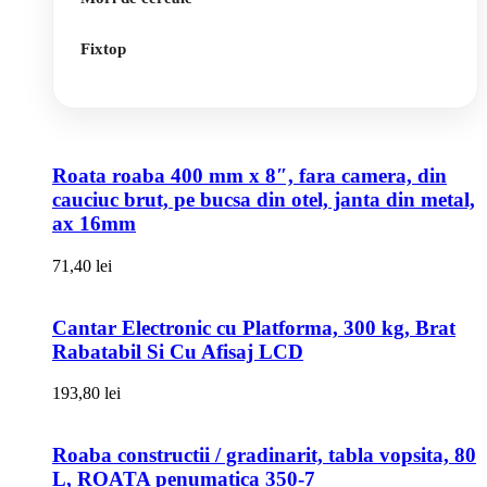
Fixtop
Roata roaba 400 mm x 8″, fara camera, din
cauciuc brut, pe bucsa din otel, janta din metal,
ax 16mm
71,40
lei
Cantar Electronic cu Platforma, 300 kg, Brat
Rabatabil Si Cu Afisaj LCD
193,80
lei
Roaba constructii / gradinarit, tabla vopsita, 80
L, ROATA penumatica 350-7