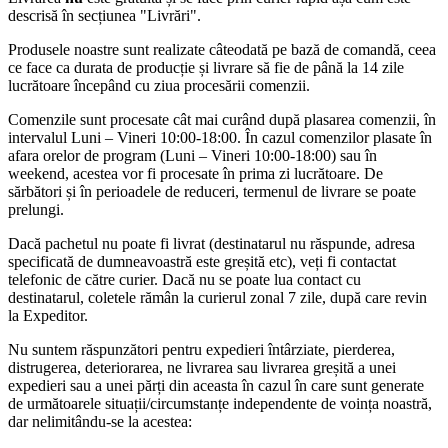
descrisă în secțiunea "Livrări".
Produsele noastre sunt realizate câteodată pe bază de comandă, ceea
ce face ca durata de producție și livrare să fie de până la 14 zile
lucrătoare începând cu ziua procesării comenzii.
Comenzile sunt procesate cât mai curând după plasarea comenzii, în
intervalul Luni – Vineri 10:00-18:00. În cazul comenzilor plasate în
afara orelor de program (Luni – Vineri 10:00-18:00) sau în
weekend, acestea vor fi procesate în prima zi lucrătoare. De
sărbători și în perioadele de reduceri, termenul de livrare se poate
prelungi.
Dacă pachetul nu poate fi livrat (destinatarul nu răspunde, adresa
specificată de dumneavoastră este greșită etc), veți fi contactat
telefonic de către curier. Dacă nu se poate lua contact cu
destinatarul, coletele rămân la curierul zonal 7 zile, după care revin
la Expeditor.
Nu suntem răspunzători pentru expedieri întârziate, pierderea,
distrugerea, deteriorarea, ne livrarea sau livrarea greșită a unei
expedieri sau a unei părți din aceasta în cazul în care sunt generate
de următoarele situații/circumstanțe independente de voința noastră,
dar nelimitându-se la acestea: