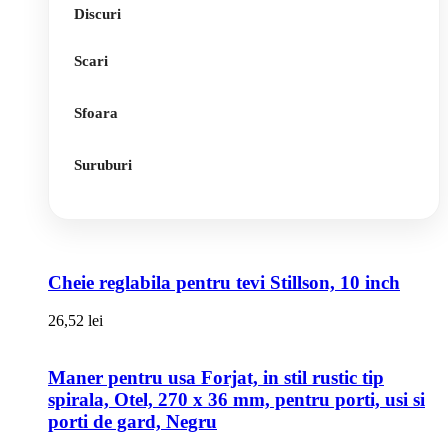
Discuri
Scari
Sfoara
Suruburi
Cheie reglabila pentru tevi Stillson, 10 inch
26,52
lei
Maner pentru usa Forjat, in stil rustic tip
spirala, Otel, 270 x 36 mm, pentru porti, usi si
porti de gard, Negru