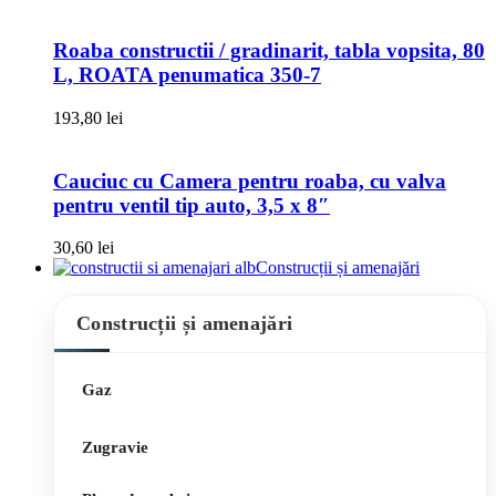
Roaba constructii / gradinarit, tabla vopsita, 80
L, ROATA penumatica 350-7
193,80
lei
Cauciuc cu Camera pentru roaba, cu valva
pentru ventil tip auto, 3,5 x 8″
30,60
lei
Construcții și amenajări
Construcții și amenajări
Gaz
Zugravie