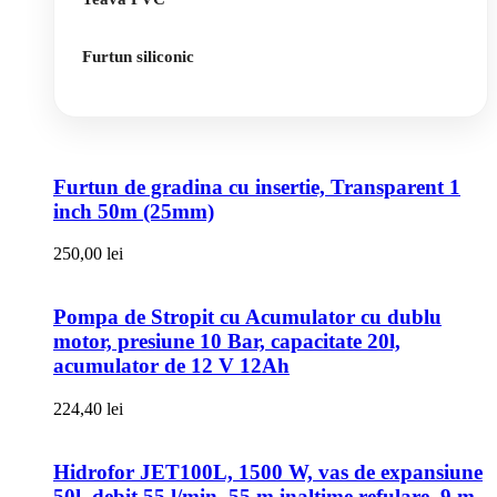
Furtun siliconic
Furtun de gradina cu insertie, Transparent 1
inch 50m (25mm)
250,00
lei
Pompa de Stropit cu Acumulator cu dublu
motor, presiune 10 Bar, capacitate 20l,
acumulator de 12 V 12Ah
224,40
lei
Hidrofor JET100L, 1500 W, vas de expansiune
50l, debit 55 l/min, 55 m inaltime refulare, 9 m