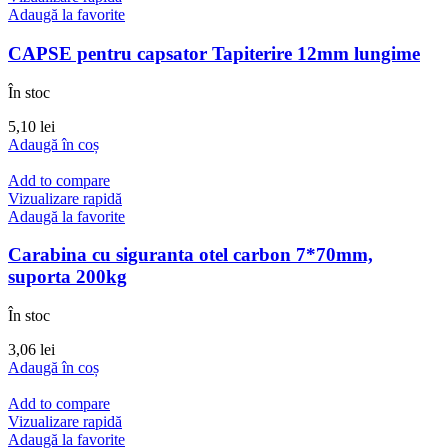
Adaugă la favorite
CAPSE pentru capsator Tapiterire 12mm lungime
În stoc
5,10
lei
Adaugă în coș
Add to compare
Vizualizare rapidă
Adaugă la favorite
Carabina cu siguranta otel carbon 7*70mm,
suporta 200kg
În stoc
3,06
lei
Adaugă în coș
Add to compare
Vizualizare rapidă
Adaugă la favorite