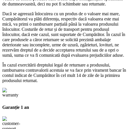
de dumneavoastră, deci nu pot fi schimbate sau returnate.
Dacă se agreează înlocuirea cu un produs de o valoare mai mare,
Cumpărătorul va plăti diferența, respectiv dacă valoarea este mai
mică, va primi o rambursare parțială până la valoarea produsului
înlocuitor. Costurile de retur și de transport pentru produsul
înlocuitor, dacă este cazul, sunt suportate de Cumpărător. În cazul în
care produsele a căror returnare se solicită prezintă ambalaje
deteriorate sau incomplete, urme de uzură, zgârieturi, lovituri, ne
rezervăm dreptul de a decide acceptarea returului sau de a opri o
sumă, suma ce va fi comunicată după evaluarea prejudiciilor aduse.
În cazul exercitării dreptului legal de returnare a produsului,
rambursarea contravalorii acestuia se va face prin virament bancar în
contul indicat de Cumpărător în cel mult 14 de zile de la primirea
produsului returnat.
Garanție 1 an