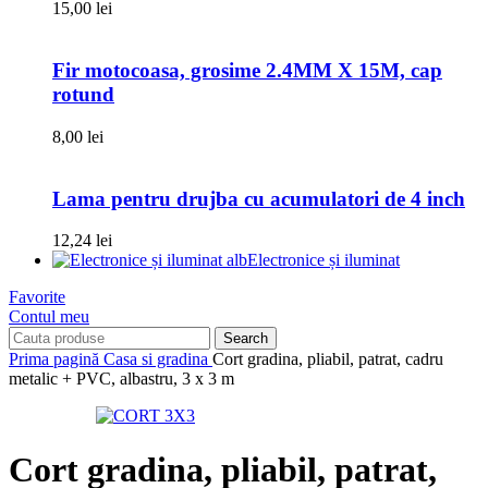
15,00
lei
Fir motocoasa, grosime 2.4MM X 15M, cap
rotund
8,00
lei
Lama pentru drujba cu acumulatori de 4 inch
12,24
lei
Electronice și iluminat
Favorite
Contul meu
Search
Prima pagină
Casa si gradina
Cort gradina, pliabil, patrat, cadru
metalic + PVC, albastru, 3 x 3 m
Cort gradina, pliabil, patrat,