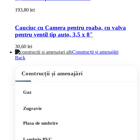
193,80
lei
Cauciuc cu Camera pentru roaba, cu valva
pentru ventil tip auto, 3,5 x 8″
30,60
lei
Construcții și amenajări
Back
Construcții și amenajări
Gaz
Zugravie
Plasa de umbrire
Lambriu PVC