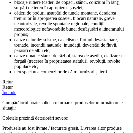
blocaje rutiere (căderi de copaci, stânci, coliziuni în lanț),
surpări de teren în apropierea șoselei;
căderi de poduri, astupări de tunele montane, deraierea
trenurilor în apropierea șoselei, blocări naturale, greve
neautorizate, revolte spontane regionale, condiții
meteorologice nefavorabile bunei desfășurări a itinerariului
propus;
cauze naturale: seisme, cataclisme, furtuni devastatoare,
tornade, incendii naturale, inundații, deversări de fluvii,
părăsiri de albii etc;
cauze umane: starea de război, starea de asediu, etatizarea
forțată (trecerea în proprietatea statului), revoluții, revolte
populare etc;
nerespectarea comenzilor de către furnizori și terți.
Retur
Retur
Închide
Cumpărătorul poate solicita returnarea produselor în următoarele
situații:
Coletele prezintă deteriorări severe;
Produsele au fost livrate / facturate greșit. Livrarea altor produse