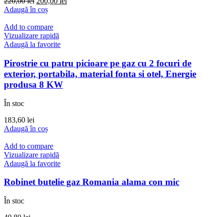
Prețul
Prețul
220,00
lei
200,00
lei
inițial
curent
Adaugă în coș
a
este:
fost:
200,00 lei.
Add to compare
220,00 lei.
Vizualizare rapidă
Adaugă la favorite
Pirostrie cu patru picioare pe gaz cu 2 focuri de
exterior, portabila, material fonta si otel, Energie
produsa 8 KW
În stoc
183,60
lei
Adaugă în coș
Add to compare
Vizualizare rapidă
Adaugă la favorite
Robinet butelie gaz Romania alama con mic
În stoc