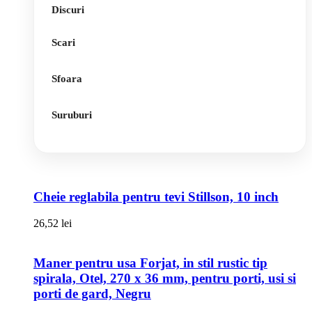
Discuri
Scari
Sfoara
Suruburi
Cheie reglabila pentru tevi Stillson, 10 inch
26,52
lei
Maner pentru usa Forjat, in stil rustic tip
spirala, Otel, 270 x 36 mm, pentru porti, usi si
porti de gard, Negru