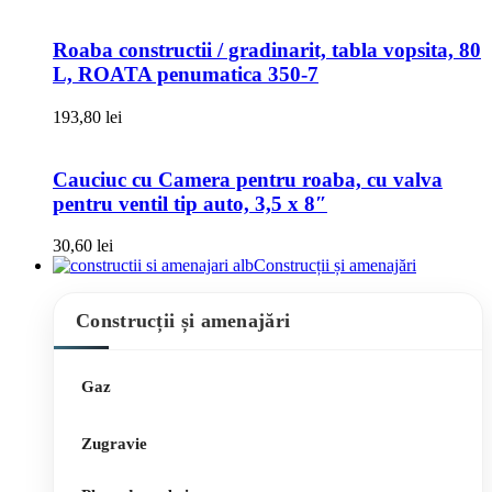
Roaba constructii / gradinarit, tabla vopsita, 80
L, ROATA penumatica 350-7
193,80
lei
Cauciuc cu Camera pentru roaba, cu valva
pentru ventil tip auto, 3,5 x 8″
30,60
lei
Construcții și amenajări
Construcții și amenajări
Gaz
Zugravie