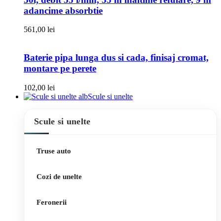
adancime absorbtie
561,00
lei
Baterie pipa lunga dus si cada, finisaj cromat,
montare pe perete
102,00
lei
Scule si unelte
Scule si unelte
Truse auto
Cozi de unelte
Feronerii