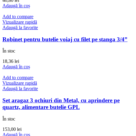
40,80
lei
Adaugă în coș
Add to compare
Vizualizare rapidă
Adaugă la favorite
Robinet pentru butelie voiaj cu filet pe stanga 3/4”
În stoc
18,36
lei
Adaugă în coș
Add to compare
Vizualizare rapidă
Adaugă la favorite
Set aragaz 3 ochiuri din Metal, cu aprindere pe
quartz, alimentare butelie GPL
În stoc
153,00
lei
Adaugă în coș