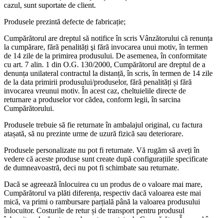
cazul, sunt suportate de client.
Produsele prezintă defecte de fabricație;
Cumpărătorul are dreptul să notifice în scris Vânzătorului că renunța
la cumpărare, fără penalități şi fără invocarea unui motiv, în termen
de 14 zile de la primirea produsului. De asemenea, în conformitate
cu art. 7 alin. 1 din O.G. 130/2000, Cumpărătorul are dreptul de a
denunța unilateral contractul la distanță, în scris, în termen de 14 zile
de la data primirii produsului/produselor, fără penalități și fără
invocarea vreunui motiv. În acest caz, cheltuielile directe de
returnare a produselor vor cădea, conform legii, în sarcina
Cumpărătorului.
Produsele trebuie să fie returnate în ambalajul original, cu factura
atașată, să nu prezinte urme de uzură fizică sau deteriorare.
Produsele personalizate nu pot fi returnate. Vă rugăm să aveți în
vedere că aceste produse sunt create după configurațiile specificate
de dumneavoastră, deci nu pot fi schimbate sau returnate.
Dacă se agreează înlocuirea cu un produs de o valoare mai mare,
Cumpărătorul va plăti diferența, respectiv dacă valoarea este mai
mică, va primi o rambursare parțială până la valoarea produsului
înlocuitor. Costurile de retur și de transport pentru produsul