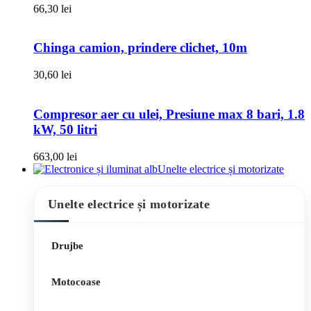
66,30
lei
Chinga camion, prindere clichet, 10m
30,60
lei
Compresor aer cu ulei, Presiune max 8 bari, 1.8
kW, 50 litri
663,00
lei
Unelte electrice și motorizate
Unelte electrice și motorizate
Drujbe
Motocoase