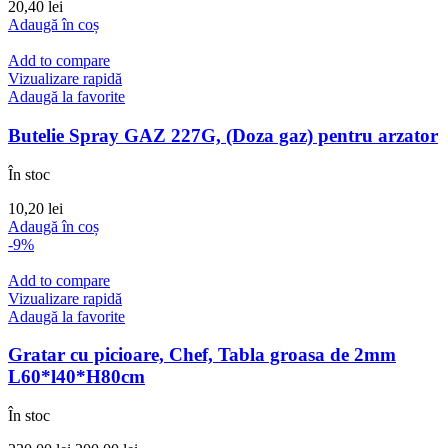
20,40
lei
Adaugă în coș
Add to compare
Vizualizare rapidă
Adaugă la favorite
Butelie Spray GAZ 227G, (Doza gaz) pentru arzator
În stoc
10,20
lei
Adaugă în coș
-9%
Add to compare
Vizualizare rapidă
Adaugă la favorite
Gratar cu picioare, Chef, Tabla groasa de 2mm
L60*l40*H80cm
În stoc