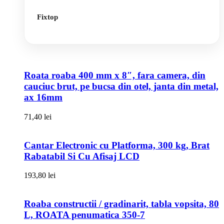
Fixtop
Roata roaba 400 mm x 8″, fara camera, din
cauciuc brut, pe bucsa din otel, janta din metal,
ax 16mm
71,40
lei
Cantar Electronic cu Platforma, 300 kg, Brat
Rabatabil Si Cu Afisaj LCD
193,80
lei
Roaba constructii / gradinarit, tabla vopsita, 80
L, ROATA penumatica 350-7