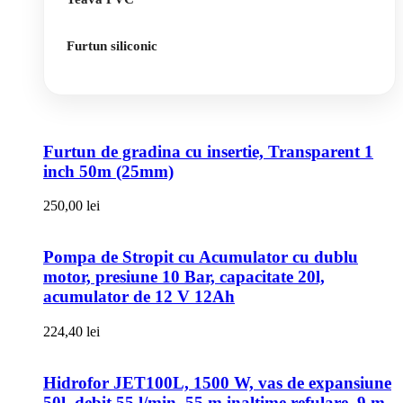
Furtun siliconic
Furtun de gradina cu insertie, Transparent 1
inch 50m (25mm)
250,00
lei
Pompa de Stropit cu Acumulator cu dublu
motor, presiune 10 Bar, capacitate 20l,
acumulator de 12 V 12Ah
224,40
lei
Hidrofor JET100L, 1500 W, vas de expansiune
50l, debit 55 l/min, 55 m inaltime refulare, 9 m