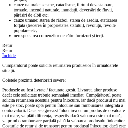
cauze naturale: seisme, cataclisme, furtuni devastatoare,
tornade, incendii naturale, inundații, deversări de fluvii,
părăsiri de albii etc;
cauze umane: starea de război, starea de asediu, etatizarea
forțată (trecerea în proprietatea statului), revoluții, revolte
populare etc;
nerespectarea comenzilor de către furnizori și terți.
Retur
Retur
Închide
Cumpărătorul poate solicita returnarea produselor în următoarele
situații:
Coletele prezintă deteriorări severe;
Produsele au fost livrate / facturate greșit. Livrarea altor produse
decât cele solicitate trebuie semnalată imediat. Cumpărătorul poate
solicita returnarea acestuia pentru înlocuire, iar dacă produsul nu mai
este pe stoc, poate opta pentru înlocuire sau rambursarea integrală a
contravalorii. Daca se agreează înlocuirea cu un produs de o valoare
mai mare, va plăti diferența, respectiv dacă valoarea este mai mică,
va primi o rambursare parțială până la valoarea produsului înlocuitor.
Costurile de retur și de transport pentru produsul înlocuitor, dacă este