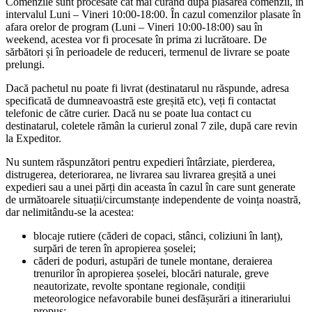
Comenzile sunt procesate cât mai curând după plasarea comenzii, în
intervalul Luni – Vineri 10:00-18:00. În cazul comenzilor plasate în
afara orelor de program (Luni – Vineri 10:00-18:00) sau în
weekend, acestea vor fi procesate în prima zi lucrătoare. De
sărbători și în perioadele de reduceri, termenul de livrare se poate
prelungi.
Dacă pachetul nu poate fi livrat (destinatarul nu răspunde, adresa
specificată de dumneavoastră este greșită etc), veți fi contactat
telefonic de către curier. Dacă nu se poate lua contact cu
destinatarul, coletele rămân la curierul zonal 7 zile, după care revin
la Expeditor.
Nu suntem răspunzători pentru expedieri întârziate, pierderea,
distrugerea, deteriorarea, ne livrarea sau livrarea greșită a unei
expedieri sau a unei părți din aceasta în cazul în care sunt generate
de următoarele situații/circumstanțe independente de voința noastră,
dar nelimitându-se la acestea:
blocaje rutiere (căderi de copaci, stânci, coliziuni în lanț),
surpări de teren în apropierea șoselei;
căderi de poduri, astupări de tunele montane, deraierea
trenurilor în apropierea șoselei, blocări naturale, greve
neautorizate, revolte spontane regionale, condiții
meteorologice nefavorabile bunei desfășurări a itinerariului
propus;