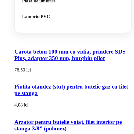
Plasa de umbrire
Lambriu PVC
Carota beton 100 mm cu vidia, prindere SDS
Plus, adaptor 350 mm, burghiu pilot
76,50
lei
Piulita olandez (stut) pentru butelie gaz cu filet
pe stanga
4,08
lei
Arzator pentru butelie voiaj, filet interior pe
stanga 3/8” (polonez)