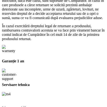
înlocuitor, dacă este cazul, sunt suportate de Cumpărător. În cazul în
care produsele a căror returnare se solicită prezintă ambalaje
deteriorate sau incomplete, urme de uzură, zgârieturi, lovituri, ne
rezervăm dreptul de a decide acceptarea returului sau de a opri o
sumă, suma ce va fi comunicată după evaluarea prejudiciilor aduse.
În cazul exercitării dreptului legal de returnare a produsului,
rambursarea contravalorii acestuia se va face prin virament bancar în
contul indicat de Cumpărător în cel mult 14 de zile de la primirea
produsului returnat.
Garanție 1 an
Servisare tehnica