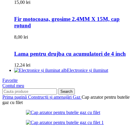
15,00
lei
Fir motocoasa, grosime 2.4MM X 15M, cap
rotund
8,00
lei
Lama pentru drujba cu acumulatori de 4 inch
12,24
lei
Electronice și iluminat
Favorite
Contul meu
Search
Prima pagină
Construcții și amenajări
Gaz
Cap arzator pentru butelie
gaz cu filet