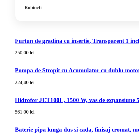
Robineti
Furtun de gradina cu insertie, Transparent 1 i
250,00
lei
Pompa de Stropit cu Acumulator cu dublu motor,
224,40
lei
Hidrofor JET100L, 1500 W, vas de expansiune 50l
561,00
lei
Baterie pipa lunga dus si cada, finisaj cromat, m