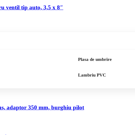
 ventil tip auto, 3,5 x 8″
Plasa de umbrire
Lambriu PVC
us, adaptor 350 mm, burghiu pilot