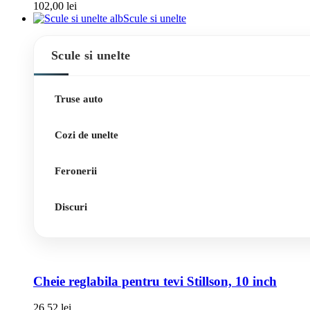
102,00
lei
Scule si unelte
Scule si unelte
Truse auto
Cozi de unelte
Feronerii
Discuri
Cheie reglabila pentru tevi Stillson, 10 inch
26,52
lei