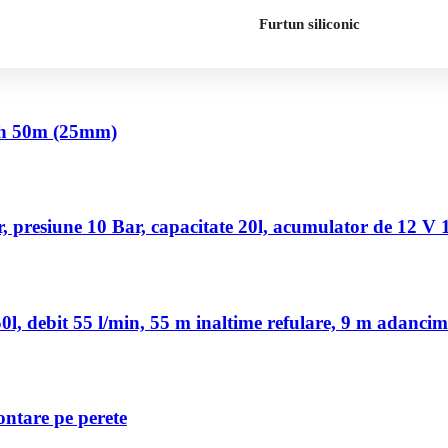
Furtun siliconic
nch 50m (25mm)
 presiune 10 Bar, capacitate 20l, acumulator de 12 V
, debit 55 l/min, 55 m inaltime refulare, 9 m adancim
ontare pe perete