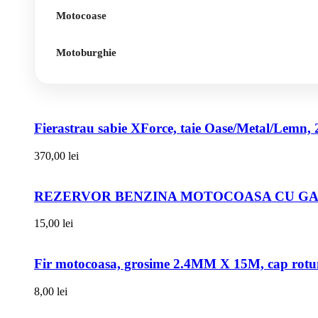
Motocoase
Motoburghie
Fierastrau sabie XForce, taie Oase/Metal/Lemn, 
370,00
lei
REZERVOR BENZINA MOTOCOASA CU GAT
15,00
lei
Fir motocoasa, grosime 2.4MM X 15M, cap rot
8,00
lei