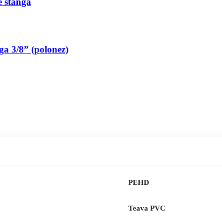
pe stanga
nga 3/8” (polonez)
PEHD
Teava PVC