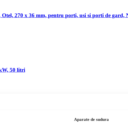
a, Otel, 270 x 36 mm, pentru porti, usi si porti de gard,
W, 50 litri
Aparate de sudura