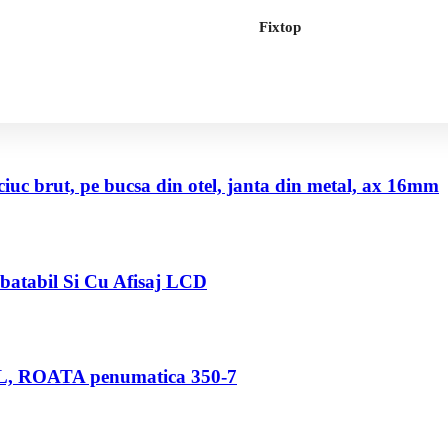
Fixtop
uc brut, pe bucsa din otel, janta din metal, ax 16mm
abatabil Si Cu Afisaj LCD
80 L, ROATA penumatica 350-7