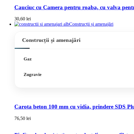
Cauciuc cu Camera pentru roaba, cu valva pentru
30,60
lei
Construcții și amenajări
Construcții și amenajări
Gaz
Zugravie
Carota beton 100 mm cu vidia, prindere SDS Pl
76,50
lei