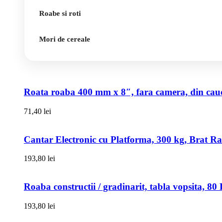
Roabe si roti
Mori de cereale
Roata roaba 400 mm x 8″, fara camera, din cauci
71,40
lei
Cantar Electronic cu Platforma, 300 kg, Brat R
193,80
lei
Roaba constructii / gradinarit, tabla vopsita, 
193,80
lei