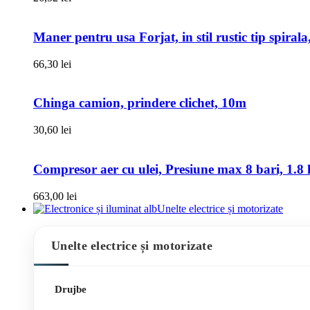
Maner pentru usa Forjat, in stil rustic tip spiral
66,30
lei
Chinga camion, prindere clichet, 10m
30,60
lei
Compresor aer cu ulei, Presiune max 8 bari, 1.8 k
663,00
lei
Unelte electrice și motorizate
Unelte electrice și motorizate
Drujbe