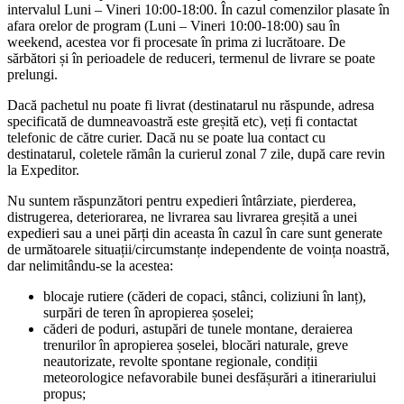
intervalul Luni – Vineri 10:00-18:00. În cazul comenzilor plasate în
afara orelor de program (Luni – Vineri 10:00-18:00) sau în
weekend, acestea vor fi procesate în prima zi lucrătoare. De
sărbători și în perioadele de reduceri, termenul de livrare se poate
prelungi.
Dacă pachetul nu poate fi livrat (destinatarul nu răspunde, adresa
specificată de dumneavoastră este greșită etc), veți fi contactat
telefonic de către curier. Dacă nu se poate lua contact cu
destinatarul, coletele rămân la curierul zonal 7 zile, după care revin
la Expeditor.
Nu suntem răspunzători pentru expedieri întârziate, pierderea,
distrugerea, deteriorarea, ne livrarea sau livrarea greșită a unei
expedieri sau a unei părți din aceasta în cazul în care sunt generate
de următoarele situații/circumstanțe independente de voința noastră,
dar nelimitându-se la acestea:
blocaje rutiere (căderi de copaci, stânci, coliziuni în lanț),
surpări de teren în apropierea șoselei;
căderi de poduri, astupări de tunele montane, deraierea
trenurilor în apropierea șoselei, blocări naturale, greve
neautorizate, revolte spontane regionale, condiții
meteorologice nefavorabile bunei desfășurări a itinerariului
propus;