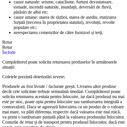
cauze naturale: seisme, cataclisme, furtuni devastatoare,
tornade, incendii naturale, inundații, deversări de fluvii,
părăsiri de albii etc;
cauze umane: starea de război, starea de asediu, etatizarea
forțată (trecerea în proprietatea statului), revoluții, revolte
populare etc;
nerespectarea comenzilor de către furnizori și terți.
Retur
Retur
Închide
Cumpărătorul poate solicita returnarea produselor în următoarele
situații:
Coletele prezintă deteriorări severe;
Produsele au fost livrate / facturate greșit. Livrarea altor produse
decât cele solicitate trebuie semnalată imediat. Cumpărătorul poate
solicita returnarea acestuia pentru înlocuire, iar dacă produsul nu mai
este pe stoc, poate opta pentru înlocuire sau rambursarea integrală a
contravalorii. Daca se agreează înlocuirea cu un produs de o valoare
mai mare, va plăti diferența, respectiv dacă valoarea este mai mică,
va primi o rambursare parțială până la valoarea produsului înlocuitor.
Costurile de retur și de transport pentru produsul înlocuitor, dacă este