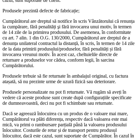
cazul, sunt suportate de client.
Produsele prezintă defecte de fabricație;
Cumpărătorul are dreptul să notifice în scris Vânzătorului că renunța
la cumpărare, fără penalități şi fără invocarea unui motiv, în termen
de 14 zile de la primirea produsului. De asemenea, în conformitate
cu art. 7 alin. 1 din O.G. 130/2000, Cumpărătorul are dreptul de a
denunța unilateral contractul la distanță, în scris, în termen de 14 zile
de la data primirii produsului/produselor, fără penalități și fără
invocarea vreunui motiv. În acest caz, cheltuielile directe de
returnare a produselor vor cădea, conform legii, în sarcina
Cumpărătorului.
Produsele trebuie să fie returnate în ambalajul original, cu factura
atașată, să nu prezinte urme de uzură fizică sau deteriorare.
Produsele personalizate nu pot fi returnate. Vă rugăm să aveți în
vedere că aceste produse sunt create după configurațiile specificate
de dumneavoastră, deci nu pot fi schimbate sau returnate.
Dacă se agreează înlocuirea cu un produs de o valoare mai mare,
Cumpărătorul va plăti diferența, respectiv dacă valoarea este mai
mică, va primi o rambursare parțială până la valoarea produsului
înlocuitor. Costurile de retur și de transport pentru produsul
înlocuitor, dacă este cazul, sunt suportate de Cumpărător. În cazul în