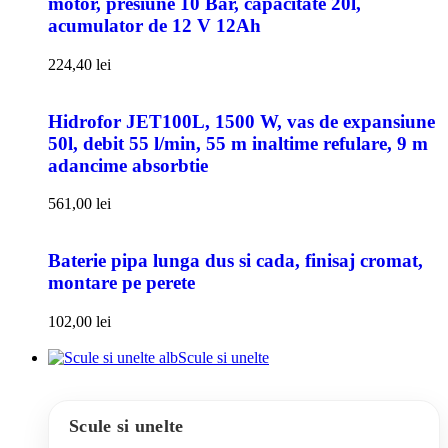
motor, presiune 10 Bar, capacitate 20l,
acumulator de 12 V 12Ah
224,40
lei
Hidrofor JET100L, 1500 W, vas de expansiune
50l, debit 55 l/min, 55 m inaltime refulare, 9 m
adancime absorbtie
561,00
lei
Baterie pipa lunga dus si cada, finisaj cromat,
montare pe perete
102,00
lei
Scule si unelte
Scule si unelte