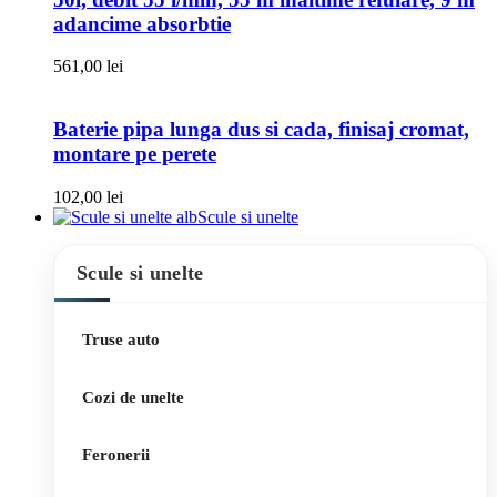
adancime absorbtie
561,00
lei
Baterie pipa lunga dus si cada, finisaj cromat,
montare pe perete
102,00
lei
Scule si unelte
Scule si unelte
Truse auto
Cozi de unelte
Feronerii