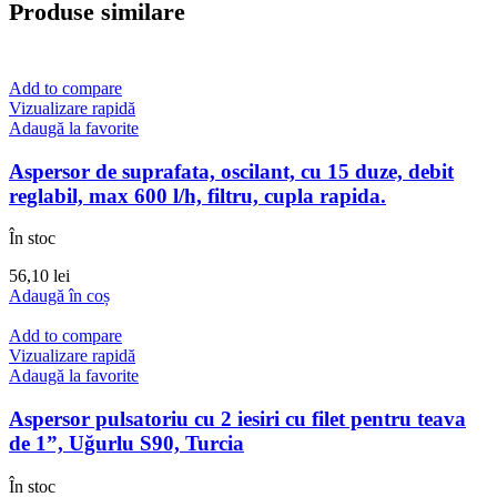
Produse similare
Add to compare
Vizualizare rapidă
Adaugă la favorite
Aspersor de suprafata, oscilant, cu 15 duze, debit
reglabil, max 600 l/h, filtru, cupla rapida.
În stoc
56,10
lei
Adaugă în coș
Add to compare
Vizualizare rapidă
Adaugă la favorite
Aspersor pulsatoriu cu 2 iesiri cu filet pentru teava
de 1”, Uğurlu S90, Turcia
În stoc