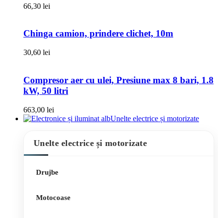
66,30
lei
Chinga camion, prindere clichet, 10m
30,60
lei
Compresor aer cu ulei, Presiune max 8 bari, 1.8
kW, 50 litri
663,00
lei
Unelte electrice și motorizate
Unelte electrice și motorizate
Drujbe
Motocoase