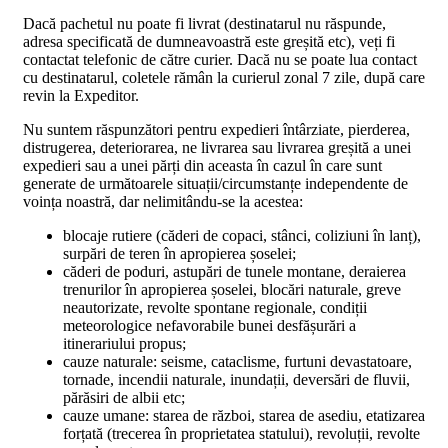
Dacă pachetul nu poate fi livrat (destinatarul nu răspunde,
adresa specificată de dumneavoastră este greșită etc), veți fi
contactat telefonic de către curier. Dacă nu se poate lua contact
cu destinatarul, coletele rămân la curierul zonal 7 zile, după care
revin la Expeditor.
Nu suntem răspunzători pentru expedieri întârziate, pierderea,
distrugerea, deteriorarea, ne livrarea sau livrarea greșită a unei
expedieri sau a unei părți din aceasta în cazul în care sunt
generate de următoarele situații/circumstanțe independente de
voința noastră, dar nelimitându-se la acestea:
blocaje rutiere (căderi de copaci, stânci, coliziuni în lanț),
surpări de teren în apropierea șoselei;
căderi de poduri, astupări de tunele montane, deraierea
trenurilor în apropierea șoselei, blocări naturale, greve
neautorizate, revolte spontane regionale, condiții
meteorologice nefavorabile bunei desfășurări a
itinerariului propus;
cauze naturale: seisme, cataclisme, furtuni devastatoare,
tornade, incendii naturale, inundații, deversări de fluvii,
părăsiri de albii etc;
cauze umane: starea de război, starea de asediu, etatizarea
forțată (trecerea în proprietatea statului), revoluții, revolte