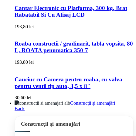
Cantar Electronic cu Platforma, 300 kg, Brat
Rabatabil Si Cu Afisaj LCD
193,80
lei
Roaba constructii / gradinarit, tabla vopsita, 80
L, ROATA penumatica 350-7
193,80
lei
Cauciuc cu Camera pentru roaba, cu valva
pentru ventil tip auto, 3,5 x 8″
30,60
lei
Construcții și amenajări
Back
Construcții și amenajări