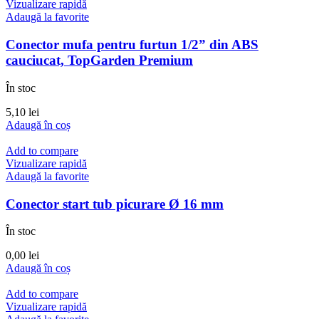
Vizualizare rapidă
Adaugă la favorite
Conector mufa pentru furtun 1/2” din ABS
cauciucat, TopGarden Premium
În stoc
5,10
lei
Adaugă în coș
Add to compare
Vizualizare rapidă
Adaugă la favorite
Conector start tub picurare Ø 16 mm
În stoc
0,00
lei
Adaugă în coș
Add to compare
Vizualizare rapidă