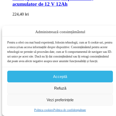
acumulator de 12 V 12Ah
224,40
lei
Hidrofor JET100L, 1500 W, vas de expansiune
Administrează consimțământul
50l, debit 55 l/min, 55 m inaltime refulare, 9 m
adancime absorbtie
Pentru a oferi cea mai bună experiență, folosim tehnologii, cum ar fi cookie-uri, pentru
a stoca și/sau accesa informațiile despre dispozitive. Consimțământul pentru aceste
561,00
lei
tehnologii ne permite să procesăm date, cum ar fi comportamentul de navigare sau ID-
uri unice pe acest site. Dacă nu îți dai consimțământul sau îți retragi consimțământul
dat poate avea afecte negative asupra unor anumite funcționalități și funcții.
Baterie pipa lunga dus si cada, finisaj cromat,
montare pe perete
Acceptă
102,00
lei
Scule si unelte
Refuză
Back
Vezi preferințele
Scule si unelte
Politica cookies
Politica de confidențialitate