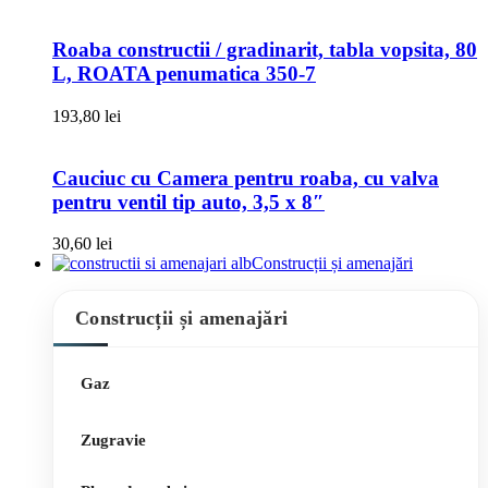
Roaba constructii / gradinarit, tabla vopsita, 80
L, ROATA penumatica 350-7
193,80
lei
Cauciuc cu Camera pentru roaba, cu valva
pentru ventil tip auto, 3,5 x 8″
30,60
lei
Construcții și amenajări
Construcții și amenajări
Gaz
Zugravie