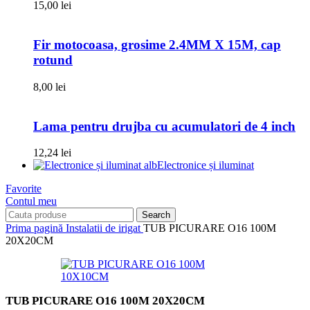
15,00
lei
Fir motocoasa, grosime 2.4MM X 15M, cap
rotund
8,00
lei
Lama pentru drujba cu acumulatori de 4 inch
12,24
lei
Electronice și iluminat
Favorite
Contul meu
Search
Prima pagină
Instalatii de irigat
TUB PICURARE O16 100M
20X20CM
TUB PICURARE O16 100M 20X20CM