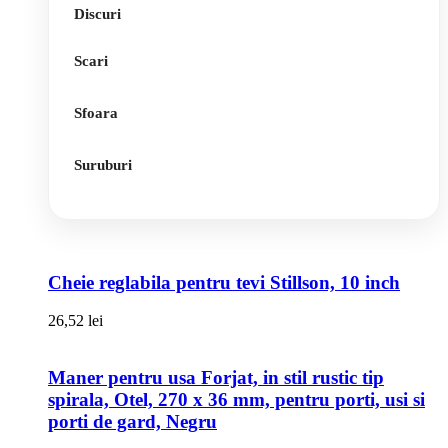
Discuri
Scari
Sfoara
Suruburi
Cheie reglabila pentru tevi Stillson, 10 inch
26,52
lei
Maner pentru usa Forjat, in stil rustic tip
spirala, Otel, 270 x 36 mm, pentru porti, usi si
porti de gard, Negru