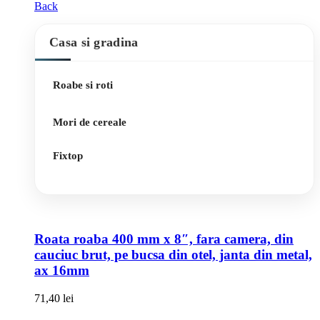
Back
Casa si gradina
Roabe si roti
Mori de cereale
Fixtop
Roata roaba 400 mm x 8″, fara camera, din
cauciuc brut, pe bucsa din otel, janta din metal,
ax 16mm
71,40
lei