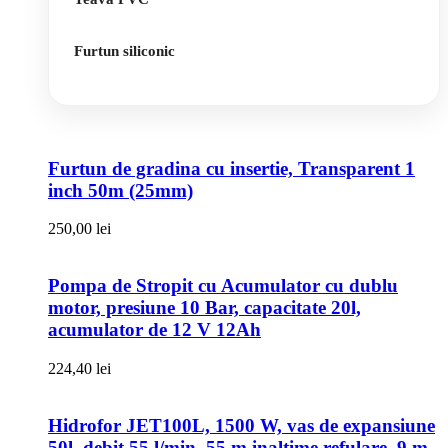
Furtun siliconic
Furtun de gradina cu insertie, Transparent 1
inch 50m (25mm)
250,00
lei
Pompa de Stropit cu Acumulator cu dublu
motor, presiune 10 Bar, capacitate 20l,
acumulator de 12 V 12Ah
224,40
lei
Hidrofor JET100L, 1500 W, vas de expansiune
50l, debit 55 l/min, 55 m inaltime refulare, 9 m