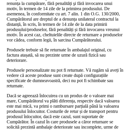
renunța la cumpărare, fără penalități şi fără invocarea unui
motiv, în termen de 14 zile de la primirea produsului. De
asemenea, în conformitate cu art. 7 alin. 1 din O.G. 130/2000,
Cumpărătorul are dreptul de a denunța unilateral contractul la
distanță, în scris, în termen de 14 zile de la data primirii
produsului/produselor, fără penalități și fără invocarea vreunui
motiv. În acest caz, cheltuielile directe de returnare a produselor
vor cădea, conform legii, în sarcina Cumpărătorului.
Produsele trebuie să fie returnate în ambalajul original, cu
factura atașată, să nu prezinte urme de uzură fizică sau
deteriorare.
Produsele personalizate nu pot fi returnate. Vă rugăm să aveți în
vedere că aceste produse sunt create după configurațiile
specificate de dumneavoastră, deci nu pot fi schimbate sau
returnate.
Dacă se agreează înlocuirea cu un produs de o valoare mai
mare, Cumpărătorul va plăti diferența, respectiv dacă valoarea
este mai mică, va primi o rambursare parțială până la valoarea
produsului înlocuitor. Costurile de retur și de transport pentru
produsul înlocuitor, dacă este cazul, sunt suportate de
Cumpărător. În cazul în care produsele a căror returnare se
solicită prezintă ambalaje deteriorate sau incomplete, urme de