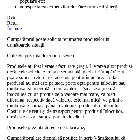
populare etc;
nerespectarea comenzilor de către furnizori și terți.
Retur
Retur
Închide
Cumpărătorul poate solicita returnarea produselor în
următoarele situații:
Coletele prezintă deteriorări severe;
Produsele au fost livrate / facturate greșit. Livrarea altor produse
decât cele solicitate trebuie semnalată imediat. Cumpărătorul
poate solicita returnarea acestuia pentru înlocuire, iar dacă
produsul nu mai este pe stoc, poate opta pentru înlocuire sau
rambursarea integrală a contravalorii. Daca se agreează
înlocuirea cu un produs de o valoare mai mare, va plăti
diferența, respectiv dacă valoarea este mai mică, va primi o
rambursare parțială până la valoarea produsului înlocuitor.
Costurile de retur și de transport pentru produsul înlocuitor,
dacă este cazul, sunt suportate de client.
Produsele prezintă defecte de fabricație;
Cumpărătorul are dreptul să notifice în scris Vânzătorului că