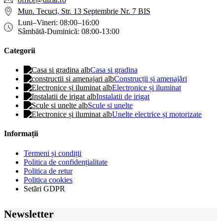
Mun. Tecuci, Str. 13 Septembrie Nr. 7 BIS
Luni–Vineri: 08:00–16:00
Sâmbătă-Duminică: 08:00-13:00
Categorii
Casa si gradina
Construcții și amenajări
Electronice și iluminat
Instalatii de irigat
Scule si unelte
Unelte electrice și motorizate
Informații
Termeni și condiții
Politica de confidențialitate
Politica de retur
Politica cookies
Setări GDPR
Newsletter