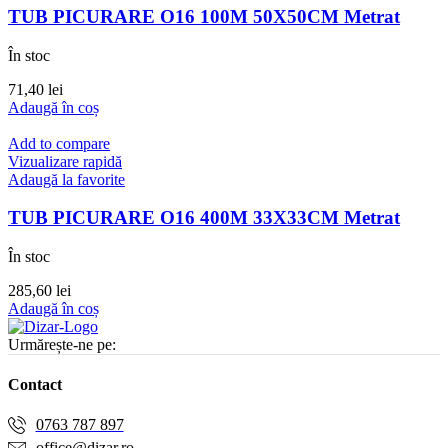
TUB PICURARE O16 100M 50X50CM Metrat
În stoc
71,40
lei
Adaugă în coș
Add to compare
Vizualizare rapidă
Adaugă la favorite
TUB PICURARE O16 400M 33X33CM Metrat
În stoc
285,60
lei
Adaugă în coș
Urmărește-ne pe:
Contact
0763 787 897
office@dizar.ro