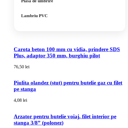
Plasa de umbrire
Lambriu PVC
Carota beton 100 mm cu vidia, prindere SDS
Plus, adaptor 350 mm, burghiu pilot
76,50
lei
Piulita olandez (stut) pentru butelie gaz cu filet
pe stanga
4,08
lei
Arzator pentru butelie voiaj, filet interior pe
stanga 3/8” (polonez)