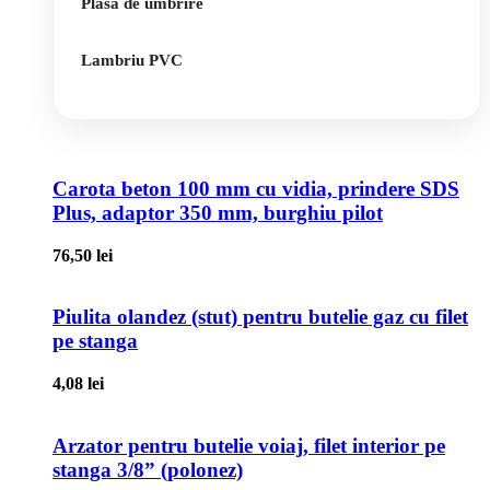
Plasa de umbrire
Lambriu PVC
Carota beton 100 mm cu vidia, prindere SDS
Plus, adaptor 350 mm, burghiu pilot
76,50
lei
Piulita olandez (stut) pentru butelie gaz cu filet
pe stanga
4,08
lei
Arzator pentru butelie voiaj, filet interior pe
stanga 3/8” (polonez)