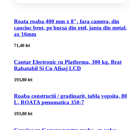
Roata roaba 400 mm x 8″, fara camera, din
cauciuc brut, pe bucsa din otel, janta din metal,
ax 16mm
71,40
lei
Cantar Electronic cu Platforma, 300 kg, Brat
Rabatabil Si Cu Afisaj LCD
193,80
lei
Roaba constructii / gradinarit, tabla vopsita, 80
L, ROATA penumatica 350-7
193,80
lei