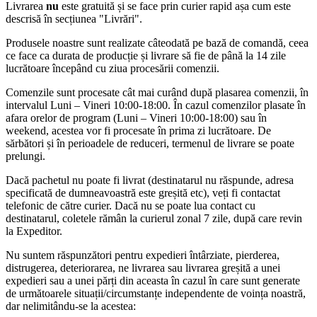
Livrarea
nu
este gratuită și se face prin curier rapid așa cum este
10mm,
descrisă în secțiunea "Livrări".
1500
RPM,
Produsele noastre sunt realizate câteodată pe bază de comandă, ceea
incarcator
ce face ca durata de producție și livrare să fie de până la 14 zile
si
lucrătoare începând cu ziua procesării comenzii.
trusa
cu
Comenzile sunt procesate cât mai curând după plasarea comenzii, în
30
intervalul Luni – Vineri 10:00-18:00. În cazul comenzilor plasate în
accesorii
afara orelor de program (Luni – Vineri 10:00-18:00) sau în
weekend, acestea vor fi procesate în prima zi lucrătoare. De
sărbători și în perioadele de reduceri, termenul de livrare se poate
prelungi.
Dacă pachetul nu poate fi livrat (destinatarul nu răspunde, adresa
specificată de dumneavoastră este greșită etc), veți fi contactat
telefonic de către curier. Dacă nu se poate lua contact cu
destinatarul, coletele rămân la curierul zonal 7 zile, după care revin
la Expeditor.
Nu suntem răspunzători pentru expedieri întârziate, pierderea,
distrugerea, deteriorarea, ne livrarea sau livrarea greșită a unei
expedieri sau a unei părți din aceasta în cazul în care sunt generate
de următoarele situații/circumstanțe independente de voința noastră,
dar nelimitându-se la acestea: