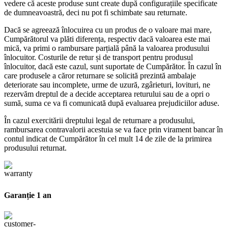
vedere că aceste produse sunt create după configurațiile specificate
de dumneavoastră, deci nu pot fi schimbate sau returnate.
Dacă se agreează înlocuirea cu un produs de o valoare mai mare,
Cumpărătorul va plăti diferența, respectiv dacă valoarea este mai
mică, va primi o rambursare parțială până la valoarea produsului
înlocuitor. Costurile de retur și de transport pentru produsul
înlocuitor, dacă este cazul, sunt suportate de Cumpărător. În cazul în
care produsele a căror returnare se solicită prezintă ambalaje
deteriorate sau incomplete, urme de uzură, zgârieturi, lovituri, ne
rezervăm dreptul de a decide acceptarea returului sau de a opri o
sumă, suma ce va fi comunicată după evaluarea prejudiciilor aduse.
În cazul exercitării dreptului legal de returnare a produsului,
rambursarea contravalorii acestuia se va face prin virament bancar în
contul indicat de Cumpărător în cel mult 14 de zile de la primirea
produsului returnat.
Garanție 1 an