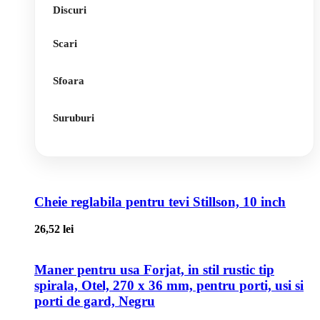
Discuri
Scari
Sfoara
Suruburi
Cheie reglabila pentru tevi Stillson, 10 inch
26,52
lei
Maner pentru usa Forjat, in stil rustic tip
spirala, Otel, 270 x 36 mm, pentru porti, usi si
porti de gard, Negru