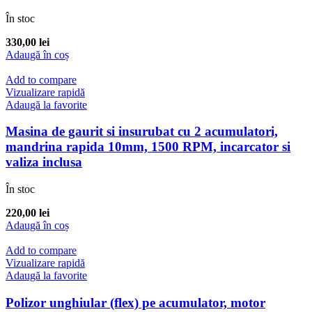
În stoc
330,00
lei
Adaugă în coș
Add to compare
Vizualizare rapidă
Adaugă la favorite
Masina de gaurit si insurubat cu 2 acumulatori,
mandrina rapida 10mm, 1500 RPM, incarcator si
valiza inclusa
În stoc
220,00
lei
Adaugă în coș
Add to compare
Vizualizare rapidă
Adaugă la favorite
Polizor unghiular (flex) pe acumulator, motor