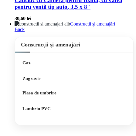
Cauciuc cu Camera pentru roaba, cu valva
pentru ventil tip auto, 3,5 x 8″
30,60
lei
Construcții și amenajări
Back
Construcții și amenajări
Gaz
Zugravie
Plasa de umbrire
Lambriu PVC