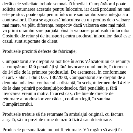
decât cele solicitate trebuie semnalată imediat. Cumpărătorul poate
solicita returnarea acestuia pentru înlocuire, iar dacă produsul nu mai
este pe stoc, poate opta pentru înlocuire sau rambursarea integrală a
contravalorii. Daca se agreează înlocuirea cu un produs de o valoare
mai mare, va plăti diferența, respectiv dacă valoarea este mai mică,
va primi o rambursare parțială până la valoarea produsului înlocuitor.
Costurile de retur și de transport pentru produsul înlocuitor, dacă este
cazul, sunt suportate de client.
Produsele prezintă defecte de fabricație;
Cumpărătorul are dreptul să notifice în scris Vânzătorului că renunța
la cumpărare, fără penalități şi fără invocarea unui motiv, în termen
de 14 zile de la primirea produsului. De asemenea, în conformitate
cu art. 7 alin. 1 din O.G. 130/2000, Cumpărătorul are dreptul de a
denunța unilateral contractul la distanță, în scris, în termen de 14 zile
de la data primirii produsului/produselor, fără penalități și fără
invocarea vreunui motiv. În acest caz, cheltuielile directe de
returnare a produselor vor cădea, conform legii, în sarcina
Cumpărătorului.
Produsele trebuie să fie returnate în ambalajul original, cu factura
atașată, să nu prezinte urme de uzură fizică sau deteriorare.
Produsele personalizate nu pot fi returnate. Vă rugăm să aveți în