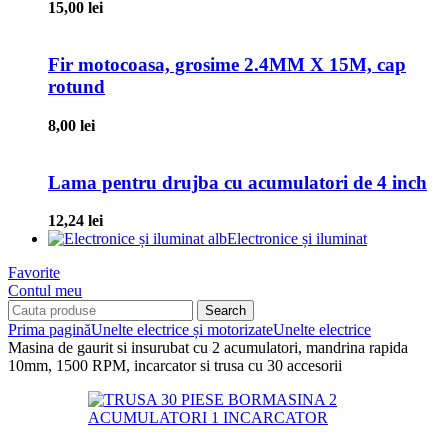
15,00
lei
Fir motocoasa, grosime 2.4MM X 15M, cap
rotund
8,00
lei
Lama pentru drujba cu acumulatori de 4 inch
12,24
lei
Electronice și iluminat
Favorite
Contul meu
Search
Prima pagină
Unelte electrice și motorizate
Unelte electrice
Masina de gaurit si insurubat cu 2 acumulatori, mandrina rapida
10mm, 1500 RPM, incarcator si trusa cu 30 accesorii