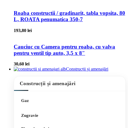
Roaba constructii / gradinarit, tabla vopsita, 80
L, ROATA penumatica 350-7
193,80
lei
Cauciuc cu Camera pentru roaba, cu valva
pentru ventil tip auto, 3,5 x 8″
30,60
lei
Construcții și amenajări
Construcții și amenajări
Gaz
Zugravie