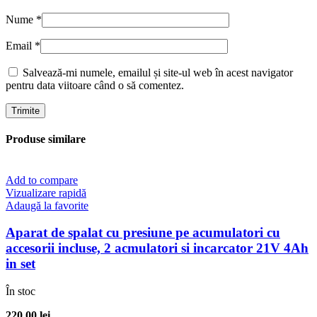
Nume
*
Email
*
Salvează-mi numele, emailul și site-ul web în acest navigator
pentru data viitoare când o să comentez.
Produse similare
Add to compare
Vizualizare rapidă
Adaugă la favorite
Aparat de spalat cu presiune pe acumulatori cu
accesorii incluse, 2 acmulatori si incarcator 21V 4Ah
in set
În stoc
220,00
lei