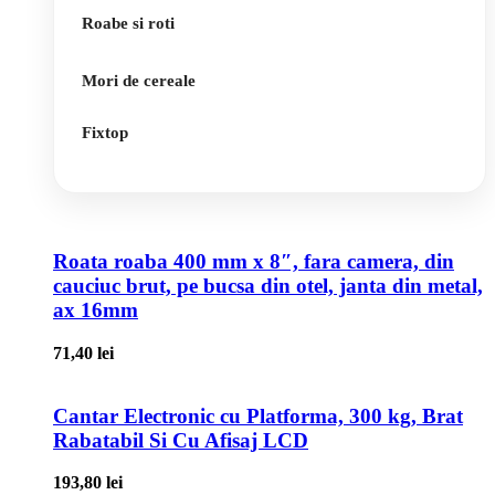
Roabe si roti
Mori de cereale
Fixtop
Roata roaba 400 mm x 8″, fara camera, din
cauciuc brut, pe bucsa din otel, janta din metal,
ax 16mm
71,40
lei
Cantar Electronic cu Platforma, 300 kg, Brat
Rabatabil Si Cu Afisaj LCD
193,80
lei