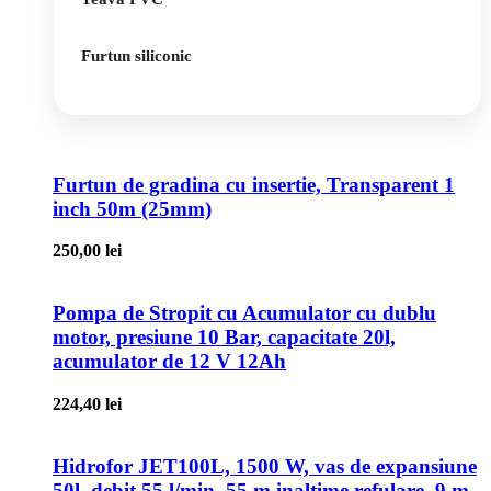
Furtun siliconic
Furtun de gradina cu insertie, Transparent 1
inch 50m (25mm)
250,00
lei
Pompa de Stropit cu Acumulator cu dublu
motor, presiune 10 Bar, capacitate 20l,
acumulator de 12 V 12Ah
224,40
lei
Hidrofor JET100L, 1500 W, vas de expansiune
50l, debit 55 l/min, 55 m inaltime refulare, 9 m