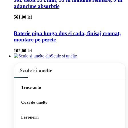
adancime absorbtie
561,00
lei
Baterie pipa lunga dus si cada, finisaj cromat,
montare pe perete
102,00
lei
Scule si unelte
Scule si unelte
Truse auto
Cozi de unelte
Feronerii