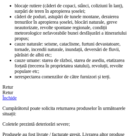
blocaje rutiere (căderi de copaci, stânci, coliziuni în lanț),
surpări de teren în apropierea șoselei;
căderi de poduri, astupări de tunele montane, deraierea
trenurilor în apropierea șoselei, blocări naturale, greve
neautorizate, revolte spontane regionale, condiții
meteorologice nefavorabile bunei desfășurări a itinerariului
propus;
cauze naturale: seisme, cataclisme, furtuni devastatoare,
tornade, incendii naturale, inundații, deversări de fluvii,
părăsiri de albii etc;
cauze umane: starea de război, starea de asediu, etatizarea
forțată (trecerea în proprietatea statului), revoluții, revolte
populare etc;
nerespectarea comenzilor de către furnizori și terți.
Retur
Retur
Închide
Cumpărătorul poate solicita returnarea produselor în următoarele
situații:
Coletele prezintă deteriorări severe;
Produsele au fost livrate / facturate greșit. Livrarea altor produse