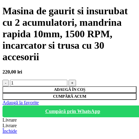
Masina de gaurit si insurubat
cu 2 acumulatori, mandrina
rapida 10mm, 1500 RPM,
incarcator si trusa cu 30
accesorii
220,00
lei
Cantitate
Masina
ADAUGĂ ÎN COȘ
de
CUMPĂRĂ ACUM
gaurit
Adaugă la favorite
si
insurubat
Cumpără prin WhatsApp
cu
Livrare
2
Livrare
acumulatori,
Închide
mandrina
rapida