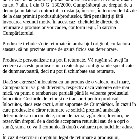
cu art. 7 alin. 1 din O.G. 130/2000, Cumpărătorul are dreptul de a
denunța unilateral contractul la distanță, în scris, în termen de 14 zile
de la data primirii produsului/produselor, fără penalități și fără
invocarea vreunui motiv. În acest caz, cheltuielile directe de
returnare a produselor vor cădea, conform legii, în sarcina
Cumpărătorului.
Produsele trebuie să fie returnate în ambalajul original, cu factura
atașată, să nu prezinte urme de uzură fizică sau deteriorare.
Produsele personalizate nu pot fi returnate. Vă rugăm să aveți în
vedere că aceste produse sunt create după configurațiile specificate
de dumneavoastră, deci nu pot fi schimbate sau returnate.
Dacă se agreează înlocuirea cu un produs de o valoare mai mare,
Cumpărătorul va plăti diferența, respectiv dacă valoarea este mai
mică, va primi o rambursare parțială până la valoarea produsului
înlocuitor. Costurile de retur și de transport pentru produsul
înlocuitor, dacă este cazul, sunt suportate de Cumpărător. În cazul în
care produsele a căror returnare se solicită prezintă ambalaje
deteriorate sau incomplete, urme de uzură, zgârieturi, lovituri, ne
rezervăm dreptul de a decide acceptarea returului sau de a opri o
sumă, suma ce va fi comunicată după evaluarea prejudiciilor aduse.
În cazul exercitării dreptului legal de returnare a produsului,