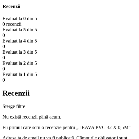
Recenzii
Evaluat la
0
din 5
0 recenzii
Evaluat la
5
din 5
0
Evaluat la
4
din 5
0
Evaluat la
3
din 5
0
Evaluat la
2
din 5
0
Evaluat la
1
din 5
0
Recenzii
Sterge filtre
Nu există recenzii până acum.
Fii primul care scrii o recenzie pentru „TEAVA PVC 32 X 0,5M”
Adresa ta de email nu va fi publicată.
Câmpurile obligatorii sunt