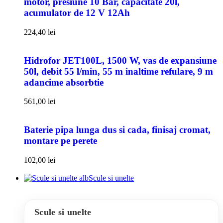
motor, presiune 10 Bar, capacitate 20l,
acumulator de 12 V 12Ah
224,40
lei
Hidrofor JET100L, 1500 W, vas de expansiune
50l, debit 55 l/min, 55 m inaltime refulare, 9 m
adancime absorbtie
561,00
lei
Baterie pipa lunga dus si cada, finisaj cromat,
montare pe perete
102,00
lei
Scule si unelte
Scule si unelte