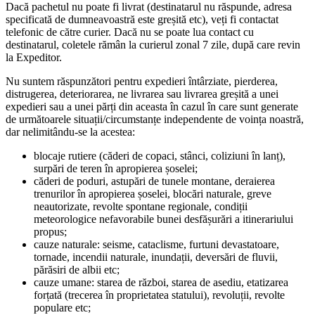
Dacă pachetul nu poate fi livrat (destinatarul nu răspunde, adresa
specificată de dumneavoastră este greșită etc), veți fi contactat
telefonic de către curier. Dacă nu se poate lua contact cu
destinatarul, coletele rămân la curierul zonal 7 zile, după care revin
la Expeditor.
Nu suntem răspunzători pentru expedieri întârziate, pierderea,
distrugerea, deteriorarea, ne livrarea sau livrarea greșită a unei
expedieri sau a unei părți din aceasta în cazul în care sunt generate
de următoarele situații/circumstanțe independente de voința noastră,
dar nelimitându-se la acestea:
blocaje rutiere (căderi de copaci, stânci, coliziuni în lanț),
surpări de teren în apropierea șoselei;
căderi de poduri, astupări de tunele montane, deraierea
trenurilor în apropierea șoselei, blocări naturale, greve
neautorizate, revolte spontane regionale, condiții
meteorologice nefavorabile bunei desfășurări a itinerariului
propus;
cauze naturale: seisme, cataclisme, furtuni devastatoare,
tornade, incendii naturale, inundații, deversări de fluvii,
părăsiri de albii etc;
cauze umane: starea de război, starea de asediu, etatizarea
forțată (trecerea în proprietatea statului), revoluții, revolte
populare etc;