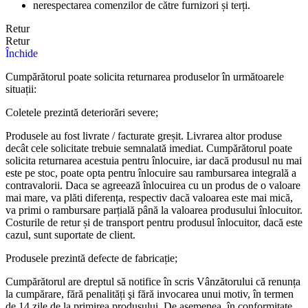
nerespectarea comenzilor de către furnizori și terți.
Retur
Retur
Închide
Cumpărătorul poate solicita returnarea produselor în următoarele
situații:
Coletele prezintă deteriorări severe;
Produsele au fost livrate / facturate greșit. Livrarea altor produse
decât cele solicitate trebuie semnalată imediat. Cumpărătorul poate
solicita returnarea acestuia pentru înlocuire, iar dacă produsul nu mai
este pe stoc, poate opta pentru înlocuire sau rambursarea integrală a
contravalorii. Daca se agreează înlocuirea cu un produs de o valoare
mai mare, va plăti diferența, respectiv dacă valoarea este mai mică,
va primi o rambursare parțială până la valoarea produsului înlocuitor.
Costurile de retur și de transport pentru produsul înlocuitor, dacă este
cazul, sunt suportate de client.
Produsele prezintă defecte de fabricație;
Cumpărătorul are dreptul să notifice în scris Vânzătorului că renunța
la cumpărare, fără penalități şi fără invocarea unui motiv, în termen
de 14 zile de la primirea produsului. De asemenea, în conformitate