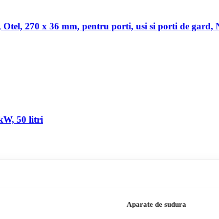
a, Otel, 270 x 36 mm, pentru porti, usi si porti de gard,
W, 50 litri
Aparate de sudura