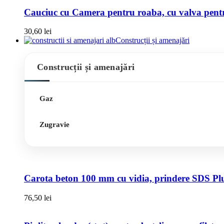
Cauciuc cu Camera pentru roaba, cu valva pentru
30,60
lei
Construcții și amenajări
Construcții și amenajări
Gaz
Zugravie
Carota beton 100 mm cu vidia, prindere SDS Pl
76,50
lei