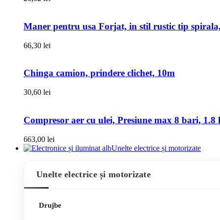
Maner pentru usa Forjat, in stil rustic tip spiral
66,30
lei
Chinga camion, prindere clichet, 10m
30,60
lei
Compresor aer cu ulei, Presiune max 8 bari, 1.8 k
663,00
lei
Unelte electrice și motorizate
Unelte electrice și motorizate
Drujbe