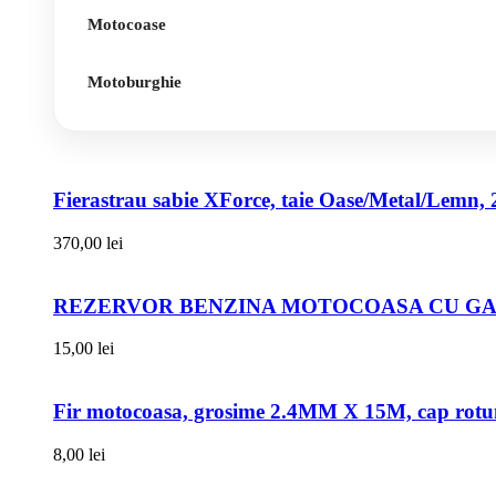
Motocoase
Motoburghie
Fierastrau sabie XForce, taie Oase/Metal/Lemn, 
370,00
lei
REZERVOR BENZINA MOTOCOASA CU GAT
15,00
lei
Fir motocoasa, grosime 2.4MM X 15M, cap rot
8,00
lei