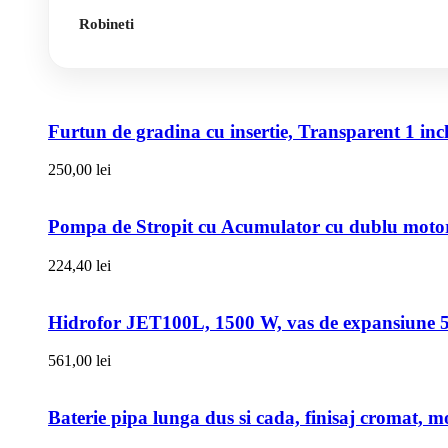
Robineti
Furtun de gradina cu insertie, Transparent 1 i
250,00
lei
Pompa de Stropit cu Acumulator cu dublu motor,
224,40
lei
Hidrofor JET100L, 1500 W, vas de expansiune 50l
561,00
lei
Baterie pipa lunga dus si cada, finisaj cromat, m