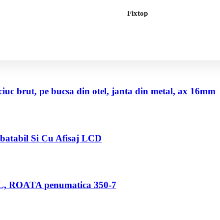
Fixtop
uc brut, pe bucsa din otel, janta din metal, ax 16mm
abatabil Si Cu Afisaj LCD
80 L, ROATA penumatica 350-7