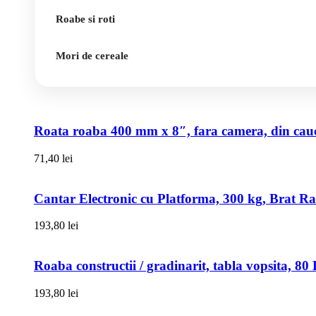
Roabe si roti
Mori de cereale
Roata roaba 400 mm x 8″, fara camera, din cauci
71,40
lei
Cantar Electronic cu Platforma, 300 kg, Brat R
193,80
lei
Roaba constructii / gradinarit, tabla vopsita, 
193,80
lei