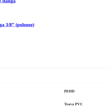
pe stanga
nga 3/8” (polonez)
PEHD
Teava PVC