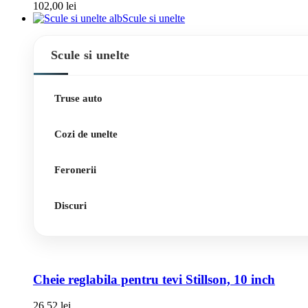
102,00
lei
Scule si unelte
Scule si unelte
Truse auto
Cozi de unelte
Feronerii
Discuri
Cheie reglabila pentru tevi Stillson, 10 inch
26,52
lei