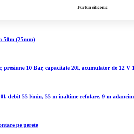
Furtun siliconic
nch 50m (25mm)
 presiune 10 Bar, capacitate 20l, acumulator de 12 V
, debit 55 l/min, 55 m inaltime refulare, 9 m adancim
ontare pe perete