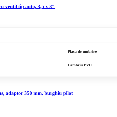
 ventil tip auto, 3,5 x 8″
Plasa de umbrire
Lambriu PVC
us, adaptor 350 mm, burghiu pilot