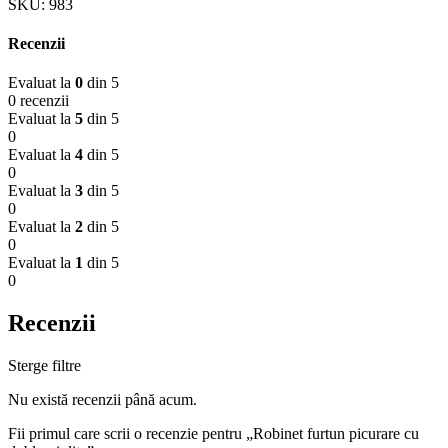
SKU:
983
Recenzii
Evaluat la
0
din 5
0 recenzii
Evaluat la
5
din 5
0
Evaluat la
4
din 5
0
Evaluat la
3
din 5
0
Evaluat la
2
din 5
0
Evaluat la
1
din 5
0
Recenzii
Sterge filtre
Nu există recenzii până acum.
Fii primul care scrii o recenzie pentru „Robinet furtun picurare cu