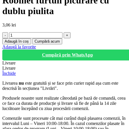
Robinet furtun picurare cu
dublu piulita
3,06
lei
Cantitate
Robinet
Adaugă în coș
Cumpără acum
furtun
Adaugă la favorite
picurare
Cumpără prin WhatsApp
cu
dublu
Livrare
piulita
Livrare
Închide
Livrarea
nu
este gratuită și se face prin curier rapid așa cum este
descrisă în secțiunea "Livrări".
Produsele noastre sunt realizate câteodată pe bază de comandă, ceea
ce face ca durata de producție și livrare să fie de până la 14 zile
lucrătoare începând cu ziua procesării comenzii.
Comenzile sunt procesate cât mai curând după plasarea comenzii, în
intervalul Luni – Vineri 10:00-18:00. În cazul comenzilor plasate în
afara orelor de program (Luni – Vineri 10:00-18:00) sau în