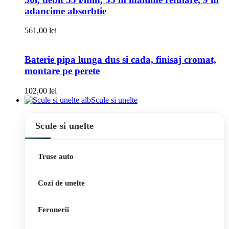
adancime absorbtie
561,00
lei
Baterie pipa lunga dus si cada, finisaj cromat,
montare pe perete
102,00
lei
Scule si unelte
Scule si unelte
Truse auto
Cozi de unelte
Feronerii