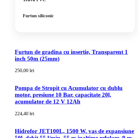
Furtun siliconic
Furtun de gradina cu insertie, Transparent 1
inch 50m (25mm)
250,00
lei
Pompa de Stropit cu Acumulator cu dublu
motor, presiune 10 Bar, capacitate 20l,
acumulator de 12 V 12Ah
224,40
lei
Hidrofor JET100L, 1500 W, vas de expansiune
50l, debit 55 l/min, 55 m inaltime refulare, 9 m