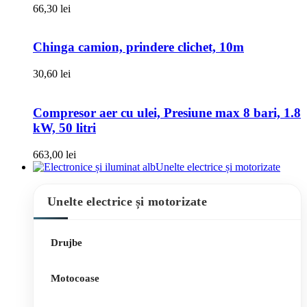
66,30
lei
Chinga camion, prindere clichet, 10m
30,60
lei
Compresor aer cu ulei, Presiune max 8 bari, 1.8
kW, 50 litri
663,00
lei
Unelte electrice și motorizate
Unelte electrice și motorizate
Drujbe
Motocoase