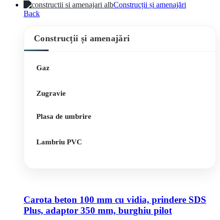
Construcții și amenajări
Back
Construcții și amenajări
Gaz
Zugravie
Plasa de umbrire
Lambriu PVC
Carota beton 100 mm cu vidia, prindere SDS
Plus, adaptor 350 mm, burghiu pilot