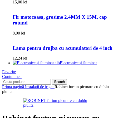
15,00
lei
Fir motocoasa, grosime 2.4MM X 15M, cap
rotund
8,00
lei
Lama pentru drujba cu acumulatori de 4 inch
12,24
lei
Electronice și iluminat
Favorite
Contul meu
Search
Prima pagină
Instalatii de irigat
Robinet furtun picurare cu dublu
piulita