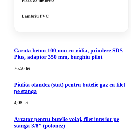
Plasa de umbrire
Lambriu PVC
Carota beton 100 mm cu vidia, prindere SDS
Plus, adaptor 350 mm, burghiu pilot
76,50
lei
Piulita olandez (stut) pentru butelie gaz cu filet
pe stanga
4,08
lei
Arzator pentru butelie voiaj, filet interior pe
stanga 3/8” (polonez)