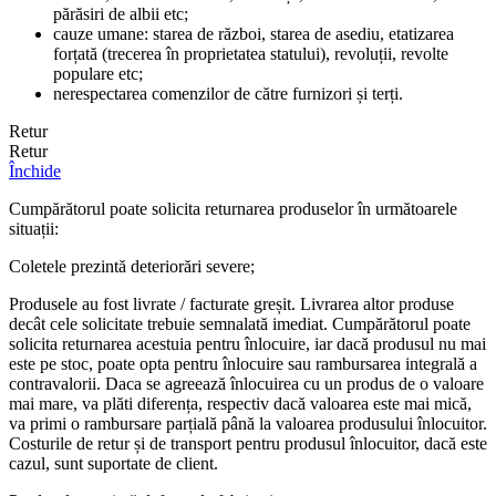
părăsiri de albii etc;
cauze umane: starea de război, starea de asediu, etatizarea
forțată (trecerea în proprietatea statului), revoluții, revolte
populare etc;
nerespectarea comenzilor de către furnizori și terți.
Retur
Retur
Închide
Cumpărătorul poate solicita returnarea produselor în următoarele
situații:
Coletele prezintă deteriorări severe;
Produsele au fost livrate / facturate greșit. Livrarea altor produse
decât cele solicitate trebuie semnalată imediat. Cumpărătorul poate
solicita returnarea acestuia pentru înlocuire, iar dacă produsul nu mai
este pe stoc, poate opta pentru înlocuire sau rambursarea integrală a
contravalorii. Daca se agreează înlocuirea cu un produs de o valoare
mai mare, va plăti diferența, respectiv dacă valoarea este mai mică,
va primi o rambursare parțială până la valoarea produsului înlocuitor.
Costurile de retur și de transport pentru produsul înlocuitor, dacă este
cazul, sunt suportate de client.