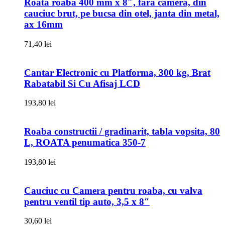
Roata roaba 400 mm x 8″, fara camera, din
cauciuc brut, pe bucsa din otel, janta din metal,
ax 16mm
71,40
lei
Cantar Electronic cu Platforma, 300 kg, Brat
Rabatabil Si Cu Afisaj LCD
193,80
lei
Roaba constructii / gradinarit, tabla vopsita, 80
L, ROATA penumatica 350-7
193,80
lei
Cauciuc cu Camera pentru roaba, cu valva
pentru ventil tip auto, 3,5 x 8″
30,60
lei