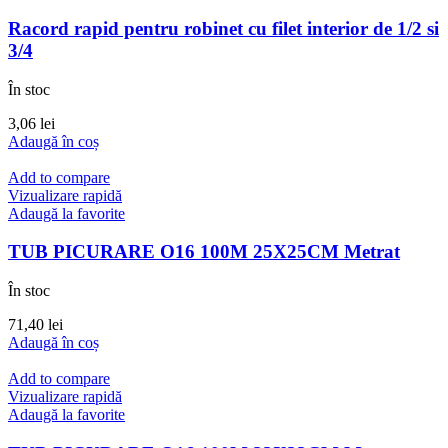
Racord rapid pentru robinet cu filet interior de 1/2 si
3/4
În stoc
3,06
lei
Adaugă în coș
Add to compare
Vizualizare rapidă
Adaugă la favorite
TUB PICURARE O16 100M 25X25CM Metrat
În stoc
71,40
lei
Adaugă în coș
Add to compare
Vizualizare rapidă
Adaugă la favorite