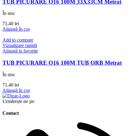
TUB PICURARE O16 100M 33X33CM Metrat
În stoc
71,40
lei
Adaugă în coș
Add to compare
Vizualizare rapidă
Adaugă la favorite
TUB PICURARE O16 100M TUB ORB Metrat
În stoc
71,40
lei
Adaugă în coș
Urmărește-ne pe:
Contact