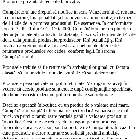
Produsele prezintă defecte de fabricație;
Cumpărătorul are dreptul să notifice în scris Vânzătorului că renunța
la cumpărare, fără penalități şi fără invocarea unui motiv, în termen
de 14 zile de la primirea produsului. De asemenea, în conformitate
cu art. 7 alin. 1 din O.G. 130/2000, Cumpărătorul are dreptul de a
denunța unilateral contractul la distanță, în scris, în termen de 14 zile
de la data primirii produsului/produselor, fără penalități și fără
invocarea vreunui motiv. În acest caz, cheltuielile directe de
returnare a produselor vor cădea, conform legii, în sarcina
Cumpărătorului.
Produsele trebuie să fie returnate în ambalajul original, cu factura
atașată, să nu prezinte urme de uzură fizică sau deteriorare.
Produsele personalizate nu pot fi returnate. Vă rugăm să aveți în
vedere că aceste produse sunt create după configurațiile specificate
de dumneavoastră, deci nu pot fi schimbate sau returnate.
Dacă se agreează înlocuirea cu un produs de o valoare mai mare,
Cumpărătorul va plăti diferența, respectiv dacă valoarea este mai
mică, va primi o rambursare parțială până la valoarea produsului
înlocuitor. Costurile de retur și de transport pentru produsul
înlocuitor, dacă este cazul, sunt suportate de Cumpărător. În cazul în
care produsele a căror returnare se solicită prezintă ambalaje
deteriorate sau incomplete, urme de uzură, zgârieturi, lovituri, ne