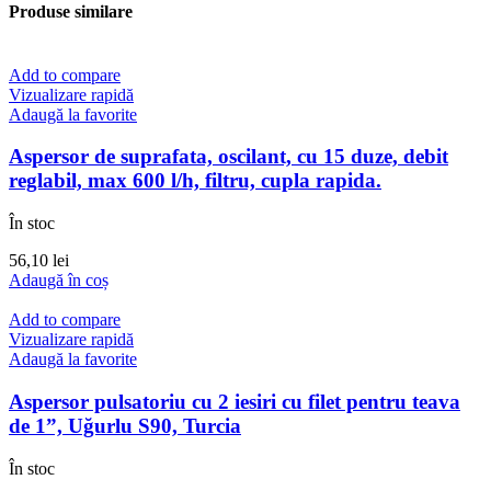
Produse similare
Add to compare
Vizualizare rapidă
Adaugă la favorite
Aspersor de suprafata, oscilant, cu 15 duze, debit
reglabil, max 600 l/h, filtru, cupla rapida.
În stoc
56,10
lei
Adaugă în coș
Add to compare
Vizualizare rapidă
Adaugă la favorite
Aspersor pulsatoriu cu 2 iesiri cu filet pentru teava
de 1”, Uğurlu S90, Turcia
În stoc