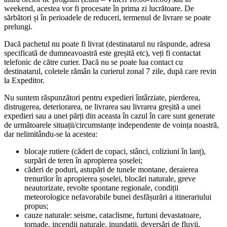
weekend, acestea vor fi procesate în prima zi lucrătoare. De
sărbători și în perioadele de reduceri, termenul de livrare se poate
prelungi.
Dacă pachetul nu poate fi livrat (destinatarul nu răspunde, adresa
specificată de dumneavoastră este greșită etc), veți fi contactat
telefonic de către curier. Dacă nu se poate lua contact cu
destinatarul, coletele rămân la curierul zonal 7 zile, după care revin
la Expeditor.
Nu suntem răspunzători pentru expedieri întârziate, pierderea,
distrugerea, deteriorarea, ne livrarea sau livrarea greșită a unei
expedieri sau a unei părți din aceasta în cazul în care sunt generate
de următoarele situații/circumstanțe independente de voința noastră,
dar nelimitându-se la acestea:
blocaje rutiere (căderi de copaci, stânci, coliziuni în lanț),
surpări de teren în apropierea șoselei;
căderi de poduri, astupări de tunele montane, deraierea
trenurilor în apropierea șoselei, blocări naturale, greve
neautorizate, revolte spontane regionale, condiții
meteorologice nefavorabile bunei desfășurări a itinerariului
propus;
cauze naturale: seisme, cataclisme, furtuni devastatoare,
tornade, incendii naturale, inundații, deversări de fluvii,