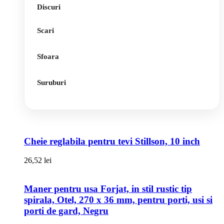
Discuri
Scari
Sfoara
Suruburi
Cheie reglabila pentru tevi Stillson, 10 inch
26,52
lei
Maner pentru usa Forjat, in stil rustic tip
spirala, Otel, 270 x 36 mm, pentru porti, usi si
porti de gard, Negru