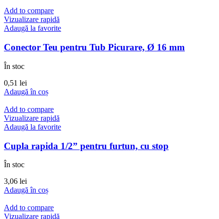
Add to compare
Vizualizare rapidă
Adaugă la favorite
Conector Teu pentru Tub Picurare, Ø 16 mm
În stoc
0,51
lei
Adaugă în coș
Add to compare
Vizualizare rapidă
Adaugă la favorite
Cupla rapida 1/2” pentru furtun, cu stop
În stoc
3,06
lei
Adaugă în coș
Add to compare
Vizualizare rapidă