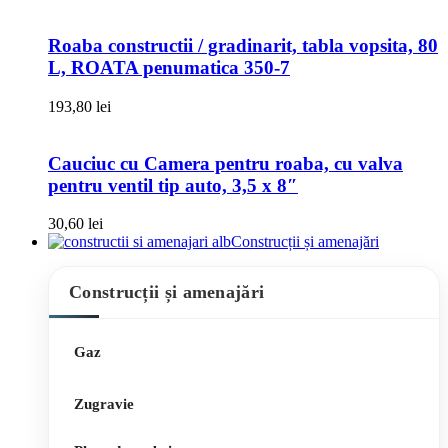
Roaba constructii / gradinarit, tabla vopsita, 80
L, ROATA penumatica 350-7
193,80
lei
Cauciuc cu Camera pentru roaba, cu valva
pentru ventil tip auto, 3,5 x 8″
30,60
lei
Construcții și amenajări
Construcții și amenajări
Gaz
Zugravie