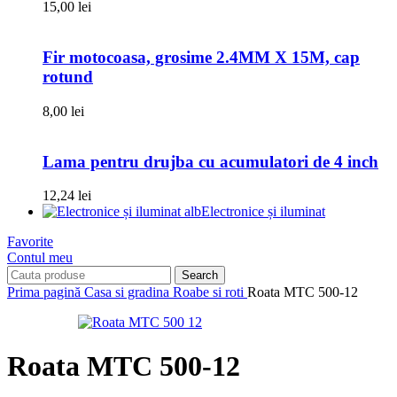
15,00
lei
Fir motocoasa, grosime 2.4MM X 15M, cap
rotund
8,00
lei
Lama pentru drujba cu acumulatori de 4 inch
12,24
lei
Electronice și iluminat
Favorite
Contul meu
Search
Prima pagină
Casa si gradina
Roabe si roti
Roata MTC 500-12
Roata MTC 500-12