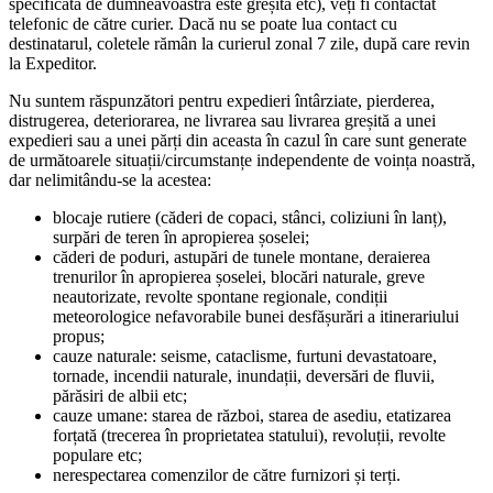
specificată de dumneavoastră este greșită etc), veți fi contactat
telefonic de către curier. Dacă nu se poate lua contact cu
destinatarul, coletele rămân la curierul zonal 7 zile, după care revin
la Expeditor.
Nu suntem răspunzători pentru expedieri întârziate, pierderea,
distrugerea, deteriorarea, ne livrarea sau livrarea greșită a unei
expedieri sau a unei părți din aceasta în cazul în care sunt generate
de următoarele situații/circumstanțe independente de voința noastră,
dar nelimitându-se la acestea:
blocaje rutiere (căderi de copaci, stânci, coliziuni în lanț),
surpări de teren în apropierea șoselei;
căderi de poduri, astupări de tunele montane, deraierea
trenurilor în apropierea șoselei, blocări naturale, greve
neautorizate, revolte spontane regionale, condiții
meteorologice nefavorabile bunei desfășurări a itinerariului
propus;
cauze naturale: seisme, cataclisme, furtuni devastatoare,
tornade, incendii naturale, inundații, deversări de fluvii,
părăsiri de albii etc;
cauze umane: starea de război, starea de asediu, etatizarea
forțată (trecerea în proprietatea statului), revoluții, revolte
populare etc;
nerespectarea comenzilor de către furnizori și terți.