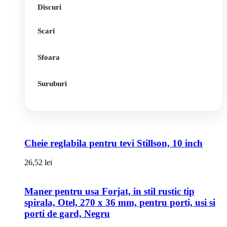
Discuri
Scari
Sfoara
Suruburi
Cheie reglabila pentru tevi Stillson, 10 inch
26,52
lei
Maner pentru usa Forjat, in stil rustic tip
spirala, Otel, 270 x 36 mm, pentru porti, usi si
porti de gard, Negru