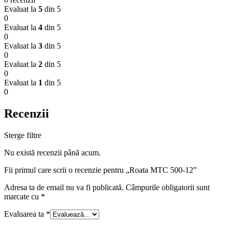
Evaluat la
5
din 5
0
Evaluat la
4
din 5
0
Evaluat la
3
din 5
0
Evaluat la
2
din 5
0
Evaluat la
1
din 5
0
Recenzii
Sterge filtre
Nu există recenzii până acum.
Fii primul care scrii o recenzie pentru „Roata MTC 500-12”
Adresa ta de email nu va fi publicată.
Câmpurile obligatorii sunt
marcate cu
*
Evaluarea ta
*