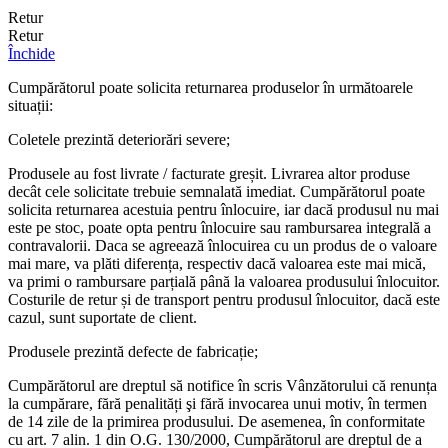
Retur
Retur
Închide
Cumpărătorul poate solicita returnarea produselor în următoarele
situații:
Coletele prezintă deteriorări severe;
Produsele au fost livrate / facturate greșit. Livrarea altor produse
decât cele solicitate trebuie semnalată imediat. Cumpărătorul poate
solicita returnarea acestuia pentru înlocuire, iar dacă produsul nu mai
este pe stoc, poate opta pentru înlocuire sau rambursarea integrală a
contravalorii. Daca se agreează înlocuirea cu un produs de o valoare
mai mare, va plăti diferența, respectiv dacă valoarea este mai mică,
va primi o rambursare parțială până la valoarea produsului înlocuitor.
Costurile de retur și de transport pentru produsul înlocuitor, dacă este
cazul, sunt suportate de client.
Produsele prezintă defecte de fabricație;
Cumpărătorul are dreptul să notifice în scris Vânzătorului că renunța
la cumpărare, fără penalități şi fără invocarea unui motiv, în termen
de 14 zile de la primirea produsului. De asemenea, în conformitate
cu art. 7 alin. 1 din O.G. 130/2000, Cumpărătorul are dreptul de a