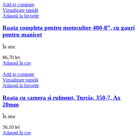
Add to compare
Vizualizare rapidă
Adaugă la favorite
Roata completa pentru motocultor 400-8”, cu gauri
pentru manicot
În stoc
86,70
lei
Adaugă în coș
Add to compare
Vizualizare rapidă
Adaugă la favorite
Roata cu camera si rulment, Turcia, 350-7, Ax
20mm
În stoc
56,10
lei
Adaugă în coș