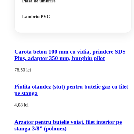
Plasa de umbrire
Lambriu PVC
Carota beton 100 mm cu vidia, prindere SDS
Plus, adaptor 350 mm, burghiu pilot
76,50
lei
Piulita olandez (stut) pentru butelie gaz cu filet
pe stanga
4,08
lei
Arzator pentru butelie voiaj, filet interior pe
stanga 3/8” (polonez)