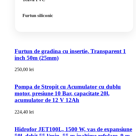
Furtun siliconic
Furtun de gradina cu insertie, Transparent 1
inch 50m (25mm)
250,00
lei
Pompa de Stropit cu Acumulator cu dublu
motor, presiune 10 Bar, capacitate 20l,
acumulator de 12 V 12Ah
224,40
lei
Hidrofor JET100L, 1500 W, vas de expansiune
50l, debit 55 l/min, 55 m inaltime refulare, 9 m