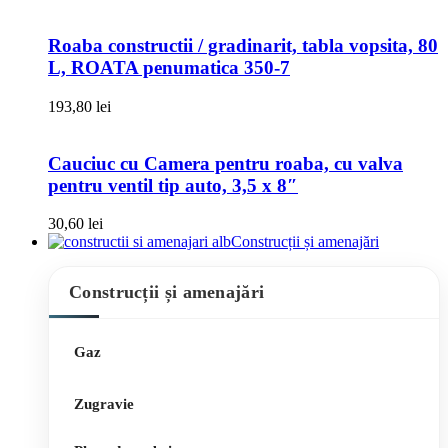
Roaba constructii / gradinarit, tabla vopsita, 80
L, ROATA penumatica 350-7
193,80
lei
Cauciuc cu Camera pentru roaba, cu valva
pentru ventil tip auto, 3,5 x 8″
30,60
lei
Construcții și amenajări
Construcții și amenajări
Gaz
Zugravie