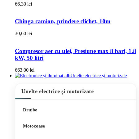
66,30
lei
Chinga camion, prindere clichet, 10m
30,60
lei
Compresor aer cu ulei, Presiune max 8 bari, 1.8
kW, 50 litri
663,00
lei
Unelte electrice și motorizate
Unelte electrice și motorizate
Drujbe
Motocoase