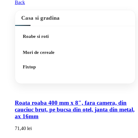
Back
Casa si gradina
Roabe si roti
Mori de cereale
Fixtop
Roata roaba 400 mm x 8″, fara camera, din
cauciuc brut, pe bucsa din otel, janta din metal,
ax 16mm
71,40
lei