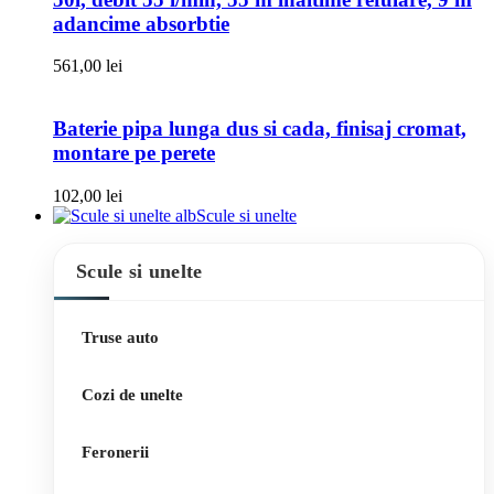
adancime absorbtie
561,00
lei
Baterie pipa lunga dus si cada, finisaj cromat,
montare pe perete
102,00
lei
Scule si unelte
Scule si unelte
Truse auto
Cozi de unelte
Feronerii