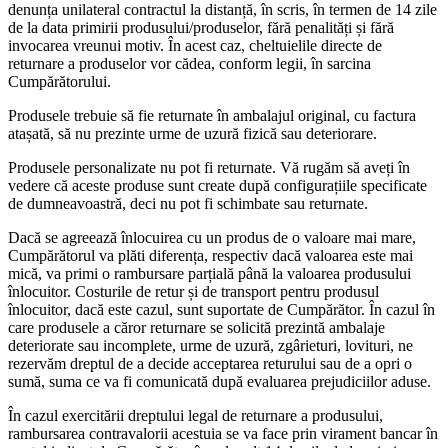
denunța unilateral contractul la distanță, în scris, în termen de 14 zile
de la data primirii produsului/produselor, fără penalități și fără
invocarea vreunui motiv. În acest caz, cheltuielile directe de
returnare a produselor vor cădea, conform legii, în sarcina
Cumpărătorului.
Produsele trebuie să fie returnate în ambalajul original, cu factura
atașată, să nu prezinte urme de uzură fizică sau deteriorare.
Produsele personalizate nu pot fi returnate. Vă rugăm să aveți în
vedere că aceste produse sunt create după configurațiile specificate
de dumneavoastră, deci nu pot fi schimbate sau returnate.
Dacă se agreează înlocuirea cu un produs de o valoare mai mare,
Cumpărătorul va plăti diferența, respectiv dacă valoarea este mai
mică, va primi o rambursare parțială până la valoarea produsului
înlocuitor. Costurile de retur și de transport pentru produsul
înlocuitor, dacă este cazul, sunt suportate de Cumpărător. În cazul în
care produsele a căror returnare se solicită prezintă ambalaje
deteriorate sau incomplete, urme de uzură, zgârieturi, lovituri, ne
rezervăm dreptul de a decide acceptarea returului sau de a opri o
sumă, suma ce va fi comunicată după evaluarea prejudiciilor aduse.
În cazul exercitării dreptului legal de returnare a produsului,
rambursarea contravalorii acestuia se va face prin virament bancar în