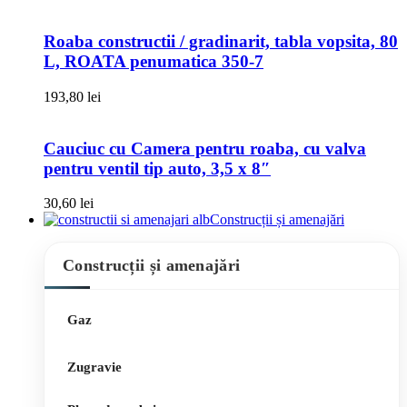
Roaba constructii / gradinarit, tabla vopsita, 80
L, ROATA penumatica 350-7
193,80
lei
Cauciuc cu Camera pentru roaba, cu valva
pentru ventil tip auto, 3,5 x 8″
30,60
lei
Construcții și amenajări
Construcții și amenajări
Gaz
Zugravie