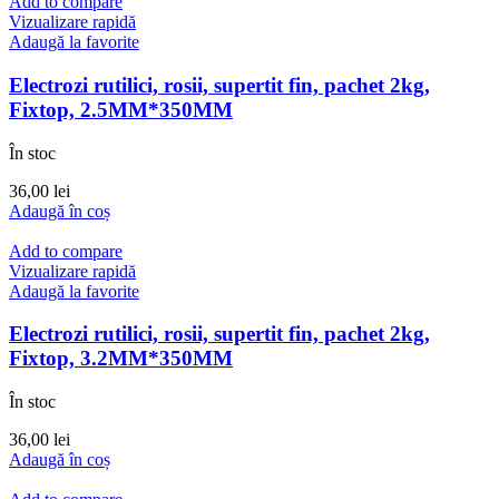
Add to compare
Vizualizare rapidă
Adaugă la favorite
Electrozi rutilici, rosii, supertit fin, pachet 2kg,
Fixtop, 2.5MM*350MM
În stoc
36,00
lei
Adaugă în coș
Add to compare
Vizualizare rapidă
Adaugă la favorite
Electrozi rutilici, rosii, supertit fin, pachet 2kg,
Fixtop, 3.2MM*350MM
În stoc
36,00
lei
Adaugă în coș