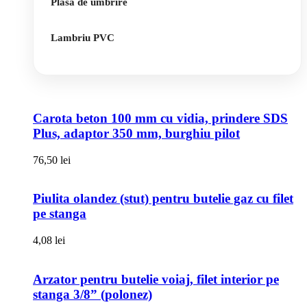
Plasa de umbrire
Lambriu PVC
Carota beton 100 mm cu vidia, prindere SDS
Plus, adaptor 350 mm, burghiu pilot
76,50
lei
Piulita olandez (stut) pentru butelie gaz cu filet
pe stanga
4,08
lei
Arzator pentru butelie voiaj, filet interior pe
stanga 3/8” (polonez)