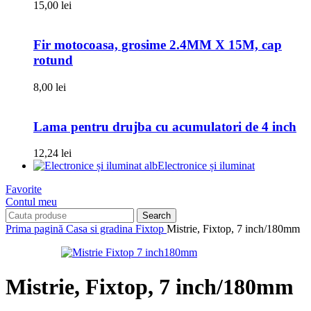
15,00
lei
Fir motocoasa, grosime 2.4MM X 15M, cap
rotund
8,00
lei
Lama pentru drujba cu acumulatori de 4 inch
12,24
lei
Electronice și iluminat
Favorite
Contul meu
Search
Prima pagină
Casa si gradina
Fixtop
Mistrie, Fixtop, 7 inch/180mm
Mistrie, Fixtop, 7 inch/180mm