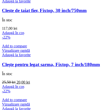
Adaugă la favorite
Cleste de taiat fier, Fixtop, 30 inch/750mm
În stoc
117,00
lei
Adaugă în coș
-22%
Add to compare
Vizualizare rapidă
Adaugă la favorite
Clește pentru legat sarma, Fixtop, 7 inch/180mm
În stoc
Prețul
Prețul
25,50
lei
20,00
lei
inițial
curent
Adaugă în coș
a
este:
-22%
fost:
20,00 lei.
25,50 lei.
Add to compare
Vizualizare rapidă
Adaugă la favorite