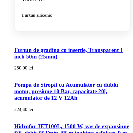
Furtun siliconic
Furtun de gradina cu insertie, Transparent 1
inch 50m (25mm)
250,00
lei
Pompa de Stropit cu Acumulator cu dublu
motor, presiune 10 Bar, capacitate 20l,
acumulator de 12 V 12Ah
224,40
lei
Hidrofor JET100L, 1500 W, vas de expansiune
50l, debit 55 l/min, 55 m inaltime refulare, 9 m