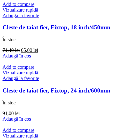
Add to compare
Vizualizare rapidă
Adaugă la favorite
Cleste de taiat fier, Fixtop, 18 inch/450mm
În stoc
Prețul
Prețul
71,40
lei
65,00
lei
inițial
curent
Adaugă în coș
a
este:
fost:
65,00 lei.
Add to compare
71,40 lei.
Vizualizare rapidă
Adaugă la favorite
Cleste de taiat fier, Fixtop, 24 inch/600mm
În stoc
91,00
lei
Adaugă în coș
Add to compare
Vizualizare rapidă