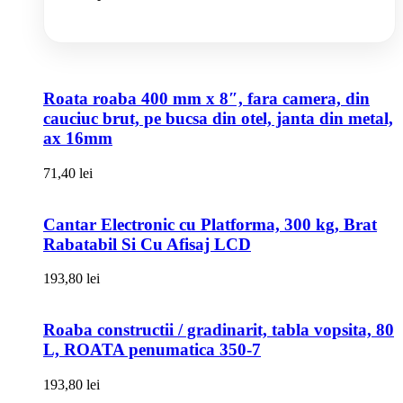
Roata roaba 400 mm x 8″, fara camera, din
cauciuc brut, pe bucsa din otel, janta din metal,
ax 16mm
71,40
lei
Cantar Electronic cu Platforma, 300 kg, Brat
Rabatabil Si Cu Afisaj LCD
193,80
lei
Roaba constructii / gradinarit, tabla vopsita, 80
L, ROATA penumatica 350-7
193,80
lei