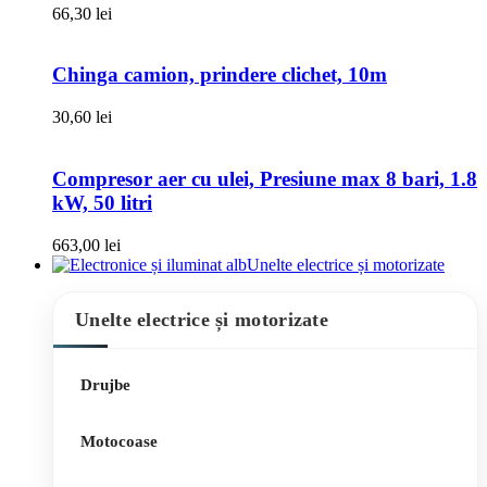
66,30
lei
Chinga camion, prindere clichet, 10m
30,60
lei
Compresor aer cu ulei, Presiune max 8 bari, 1.8
kW, 50 litri
663,00
lei
Unelte electrice și motorizate
Unelte electrice și motorizate
Drujbe
Motocoase