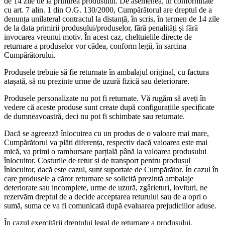
de 14 zile de la primirea produsului. De asemenea, în conformitate
cu art. 7 alin. 1 din O.G. 130/2000, Cumpărătorul are dreptul de a
denunța unilateral contractul la distanță, în scris, în termen de 14 zile
de la data primirii produsului/produselor, fără penalități și fără
invocarea vreunui motiv. În acest caz, cheltuielile directe de
returnare a produselor vor cădea, conform legii, în sarcina
Cumpărătorului.
Produsele trebuie să fie returnate în ambalajul original, cu factura
atașată, să nu prezinte urme de uzură fizică sau deteriorare.
Produsele personalizate nu pot fi returnate. Vă rugăm să aveți în
vedere că aceste produse sunt create după configurațiile specificate
de dumneavoastră, deci nu pot fi schimbate sau returnate.
Dacă se agreează înlocuirea cu un produs de o valoare mai mare,
Cumpărătorul va plăti diferența, respectiv dacă valoarea este mai
mică, va primi o rambursare parțială până la valoarea produsului
înlocuitor. Costurile de retur și de transport pentru produsul
înlocuitor, dacă este cazul, sunt suportate de Cumpărător. În cazul în
care produsele a căror returnare se solicită prezintă ambalaje
deteriorate sau incomplete, urme de uzură, zgârieturi, lovituri, ne
rezervăm dreptul de a decide acceptarea returului sau de a opri o
sumă, suma ce va fi comunicată după evaluarea prejudiciilor aduse.
În cazul exercitării dreptului legal de returnare a produsului,