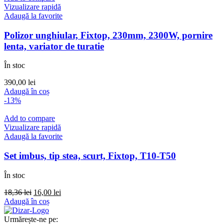
255,00 lei.
Vizualizare rapidă
Adaugă la favorite
Polizor unghiular, Fixtop, 230mm, 2300W, pornire
lenta, variator de turatie
În stoc
390,00
lei
Adaugă în coș
-13%
Add to compare
Vizualizare rapidă
Adaugă la favorite
Set imbus, tip stea, scurt, Fixtop, T10-T50
În stoc
Prețul
Prețul
18,36
lei
16,00
lei
inițial
curent
Adaugă în coș
a
este:
fost:
16,00 lei.
Urmărește-ne pe: