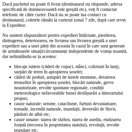
Dacă pachetul nu poate fi livrat (destinatarul nu răspunde, adresa
specificată de dumneavoastră este greșită etc), veți fi contactat
telefonic de către curier. Dacă nu se poate lua contact cu
destinatarul, coletele rămân la curierul zonal 7 zile, după care revin
la Expeditor.
Nu suntem răspunzători pentru expedieri întârziate, pierderea,
distrugerea, deteriorarea, ne livrarea sau livrarea greșită a unei
expedieri sau a unei părți din aceasta în cazul în care sunt generate
de următoarele situații/circumstanțe independente de voința noastră,
dar nelimitându-se la acestea:
blocaje rutiere (căderi de copaci, stânci, coliziuni în lanț),
surpări de teren în apropierea șoselei;
căderi de poduri, astupări de tunele montane, deraierea
trenurilor în apropierea șoselei, blocări naturale, greve
neautorizate, revolte spontane regionale, condiții
meteorologice nefavorabile bunei desfășurări a itinerariului
propus;
cauze naturale: seisme, cataclisme, furtuni devastatoare,
tornade, incendii naturale, inundații, deversări de fluvii,
părăsiri de albii etc;
cauze umane: starea de război, starea de asediu, etatizarea
forțată (trecerea în proprietatea statului), revoluții, revolte
populare etc;