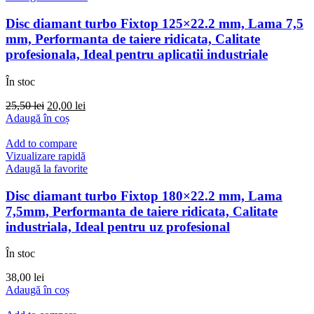
Disc diamant turbo Fixtop 125×22.2 mm, Lama 7,5
mm, Performanta de taiere ridicata, Calitate
profesionala, Ideal pentru aplicatii industriale
În stoc
Prețul
Prețul
25,50
lei
20,00
lei
inițial
curent
Adaugă în coș
a
este:
fost:
20,00 lei.
Add to compare
25,50 lei.
Vizualizare rapidă
Adaugă la favorite
Disc diamant turbo Fixtop 180×22.2 mm, Lama
7,5mm, Performanta de taiere ridicata, Calitate
industriala, Ideal pentru uz profesional
În stoc
38,00
lei
Adaugă în coș