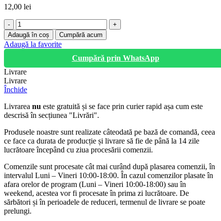
12,00
lei
Cantitate
Mistrie,
Adaugă în coș
Cumpără acum
Fixtop,
Adaugă la favorite
7
Cumpără prin WhatsApp
inch/180mm
Livrare
Livrare
Închide
Livrarea
nu
este gratuită și se face prin curier rapid așa cum este
descrisă în secțiunea "Livrări".
Produsele noastre sunt realizate câteodată pe bază de comandă, ceea
ce face ca durata de producție și livrare să fie de până la 14 zile
lucrătoare începând cu ziua procesării comenzii.
Comenzile sunt procesate cât mai curând după plasarea comenzii, în
intervalul Luni – Vineri 10:00-18:00. În cazul comenzilor plasate în
afara orelor de program (Luni – Vineri 10:00-18:00) sau în
weekend, acestea vor fi procesate în prima zi lucrătoare. De
sărbători și în perioadele de reduceri, termenul de livrare se poate
prelungi.