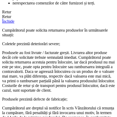
nerespectarea comenzilor de către furnizori și terți.
Retur
Retur
Închide
Cumpărătorul poate solicita returnarea produselor în următoarele
situații:
Coletele prezintă deteriorări severe;
Produsele au fost livrate / facturate greșit. Livrarea altor produse
decât cele solicitate trebuie semnalată imediat. Cumpărătorul poate
solicita returnarea acestuia pentru înlocuire, iar dacă produsul nu mai
este pe stoc, poate opta pentru înlocuire sau rambursarea integrală a
contravalorii. Daca se agreează înlocuirea cu un produs de o valoare
mai mare, va plăti diferența, respectiv dacă valoarea este mai mică,
va primi o rambursare parțială până la valoarea produsului înlocuitor.
Costurile de retur și de transport pentru produsul înlocuitor, dacă este
cazul, sunt suportate de client.
Produsele prezintă defecte de fabricație;
Cumpărătorul are dreptul să notifice în scris Vânzătorului că renunța
la cumpărare, fără penalități şi fără invocarea unui motiv, în termen