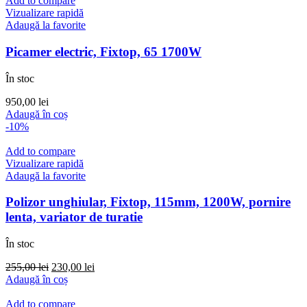
Add to compare
Vizualizare rapidă
Adaugă la favorite
Picamer electric, Fixtop, 65 1700W
În stoc
950,00
lei
Adaugă în coș
-10%
Add to compare
Vizualizare rapidă
Adaugă la favorite
Polizor unghiular, Fixtop, 115mm, 1200W, pornire
lenta, variator de turatie
În stoc
Prețul
Prețul
255,00
lei
230,00
lei
inițial
curent
Adaugă în coș
a
este:
fost:
230,00 lei.
Add to compare