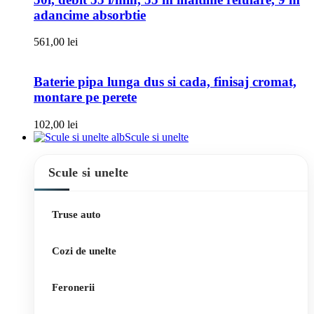
adancime absorbtie
561,00
lei
Baterie pipa lunga dus si cada, finisaj cromat,
montare pe perete
102,00
lei
Scule si unelte
Scule si unelte
Truse auto
Cozi de unelte
Feronerii