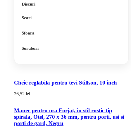
Discuri
Scari
Sfoara
Suruburi
Cheie reglabila pentru tevi Stillson, 10 inch
26,52
lei
Maner pentru usa Forjat, in stil rustic tip
spirala, Otel, 270 x 36 mm, pentru porti, usi si
porti de gard, Negru