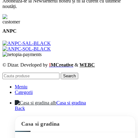
Abonează-te la Newsletterul nostru și fii la curent cu ultimele
noutăți.
ANPC
© Dizar. Developed by
I
MCreative
&
WEBC
Search
Meniu
Categorii
Casa si gradina
Back
Casa si gradina