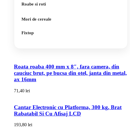
Roabe si roti
Mori de cereale
Fixtop
Roata roaba 400 mm x 8″, fara camera, din
cauciuc brut, pe bucsa din otel, janta din metal,
ax 16mm
71,40
lei
Cantar Electronic cu Platforma, 300 kg, Brat
Rabatabil Si Cu Afisaj LCD
193,80
lei