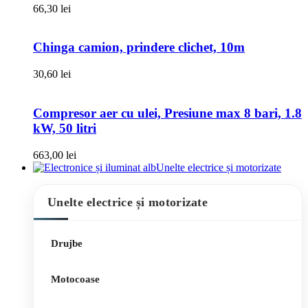
66,30
lei
Chinga camion, prindere clichet, 10m
30,60
lei
Compresor aer cu ulei, Presiune max 8 bari, 1.8
kW, 50 litri
663,00
lei
Unelte electrice și motorizate
Unelte electrice și motorizate
Drujbe
Motocoase