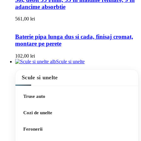
adancime absorbtie
561,00
lei
Baterie pipa lunga dus si cada, finisaj cromat,
montare pe perete
102,00
lei
Scule si unelte
Scule si unelte
Truse auto
Cozi de unelte
Feronerii