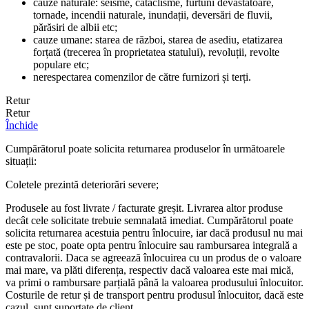
cauze naturale: seisme, cataclisme, furtuni devastatoare,
tornade, incendii naturale, inundații, deversări de fluvii,
părăsiri de albii etc;
cauze umane: starea de război, starea de asediu, etatizarea
forțată (trecerea în proprietatea statului), revoluții, revolte
populare etc;
nerespectarea comenzilor de către furnizori și terți.
Retur
Retur
Închide
Cumpărătorul poate solicita returnarea produselor în următoarele
situații:
Coletele prezintă deteriorări severe;
Produsele au fost livrate / facturate greșit. Livrarea altor produse
decât cele solicitate trebuie semnalată imediat. Cumpărătorul poate
solicita returnarea acestuia pentru înlocuire, iar dacă produsul nu mai
este pe stoc, poate opta pentru înlocuire sau rambursarea integrală a
contravalorii. Daca se agreează înlocuirea cu un produs de o valoare
mai mare, va plăti diferența, respectiv dacă valoarea este mai mică,
va primi o rambursare parțială până la valoarea produsului înlocuitor.
Costurile de retur și de transport pentru produsul înlocuitor, dacă este
cazul, sunt suportate de client.