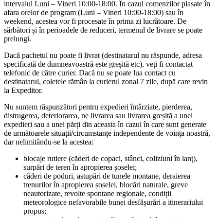
intervalul Luni – Vineri 10:00-18:00. În cazul comenzilor plasate în
afara orelor de program (Luni – Vineri 10:00-18:00) sau în
weekend, acestea vor fi procesate în prima zi lucrătoare. De
sărbători și în perioadele de reduceri, termenul de livrare se poate
prelungi.
Dacă pachetul nu poate fi livrat (destinatarul nu răspunde, adresa
specificată de dumneavoastră este greșită etc), veți fi contactat
telefonic de către curier. Dacă nu se poate lua contact cu
destinatarul, coletele rămân la curierul zonal 7 zile, după care revin
la Expeditor.
Nu suntem răspunzători pentru expedieri întârziate, pierderea,
distrugerea, deteriorarea, ne livrarea sau livrarea greșită a unei
expedieri sau a unei părți din aceasta în cazul în care sunt generate
de următoarele situații/circumstanțe independente de voința noastră,
dar nelimitându-se la acestea:
blocaje rutiere (căderi de copaci, stânci, coliziuni în lanț),
surpări de teren în apropierea șoselei;
căderi de poduri, astupări de tunele montane, deraierea
trenurilor în apropierea șoselei, blocări naturale, greve
neautorizate, revolte spontane regionale, condiții
meteorologice nefavorabile bunei desfășurări a itinerariului
propus;