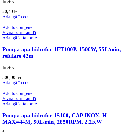
În stoc
20,40
lei
Adaugă în coș
Add to compare
Vizualizare rapidă
Adaugă la favorite
Pompa apa hidrofor JET100P, 1500W, 55L/min,
refulare 42m
În stoc
306,00
lei
Adaugă în coș
Add to compare
Vizualizare rapidă
Adaugă la favorite
Pompa apa hidrofor JS100, CAP INOX, H-
MAX=44M, 50L/min, 2850RPM, 2.2KW