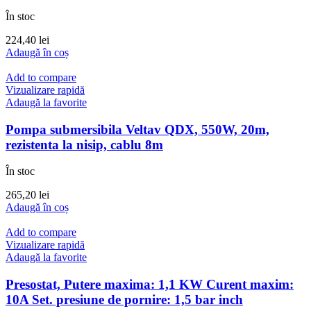
În stoc
224,40
lei
Adaugă în coș
Add to compare
Vizualizare rapidă
Adaugă la favorite
Pompa submersibila Veltav QDX, 550W, 20m,
rezistenta la nisip, cablu 8m
În stoc
265,20
lei
Adaugă în coș
Add to compare
Vizualizare rapidă
Adaugă la favorite
Presostat, Putere maxima: 1,1 KW Curent maxim:
10A Set. presiune de pornire: 1,5 bar inch