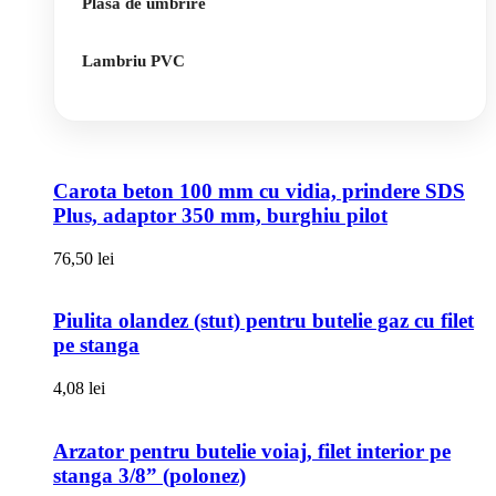
Plasa de umbrire
Lambriu PVC
Carota beton 100 mm cu vidia, prindere SDS
Plus, adaptor 350 mm, burghiu pilot
76,50
lei
Piulita olandez (stut) pentru butelie gaz cu filet
pe stanga
4,08
lei
Arzator pentru butelie voiaj, filet interior pe
stanga 3/8” (polonez)