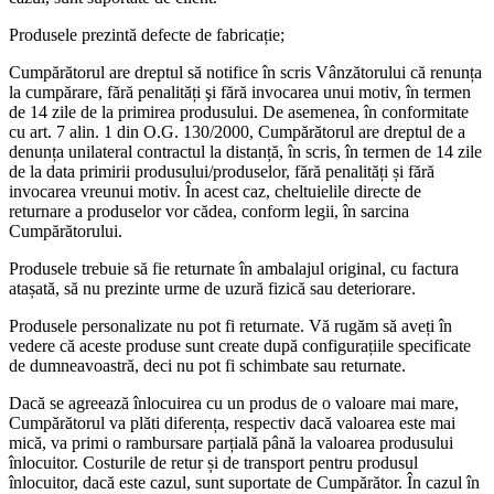
Produsele prezintă defecte de fabricație;
Cumpărătorul are dreptul să notifice în scris Vânzătorului că renunța
la cumpărare, fără penalități şi fără invocarea unui motiv, în termen
de 14 zile de la primirea produsului. De asemenea, în conformitate
cu art. 7 alin. 1 din O.G. 130/2000, Cumpărătorul are dreptul de a
denunța unilateral contractul la distanță, în scris, în termen de 14 zile
de la data primirii produsului/produselor, fără penalități și fără
invocarea vreunui motiv. În acest caz, cheltuielile directe de
returnare a produselor vor cădea, conform legii, în sarcina
Cumpărătorului.
Produsele trebuie să fie returnate în ambalajul original, cu factura
atașată, să nu prezinte urme de uzură fizică sau deteriorare.
Produsele personalizate nu pot fi returnate. Vă rugăm să aveți în
vedere că aceste produse sunt create după configurațiile specificate
de dumneavoastră, deci nu pot fi schimbate sau returnate.
Dacă se agreează înlocuirea cu un produs de o valoare mai mare,
Cumpărătorul va plăti diferența, respectiv dacă valoarea este mai
mică, va primi o rambursare parțială până la valoarea produsului
înlocuitor. Costurile de retur și de transport pentru produsul
înlocuitor, dacă este cazul, sunt suportate de Cumpărător. În cazul în