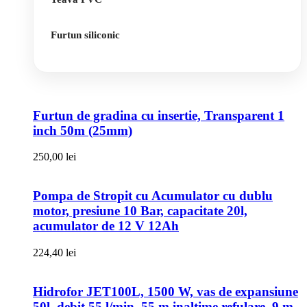
Furtun siliconic
Furtun de gradina cu insertie, Transparent 1
inch 50m (25mm)
250,00
lei
Pompa de Stropit cu Acumulator cu dublu
motor, presiune 10 Bar, capacitate 20l,
acumulator de 12 V 12Ah
224,40
lei
Hidrofor JET100L, 1500 W, vas de expansiune
50l, debit 55 l/min, 55 m inaltime refulare, 9 m