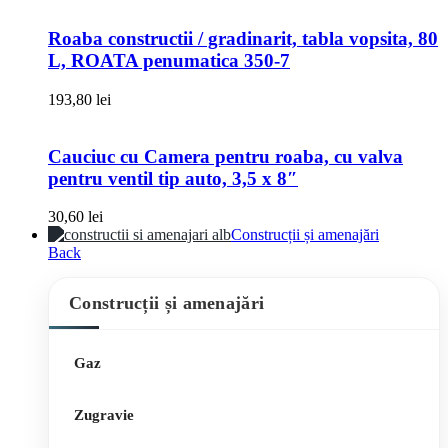
Roaba constructii / gradinarit, tabla vopsita, 80
L, ROATA penumatica 350-7
193,80
lei
Cauciuc cu Camera pentru roaba, cu valva
pentru ventil tip auto, 3,5 x 8″
30,60
lei
Construcții și amenajări
Back
Construcții și amenajări
Gaz
Zugravie