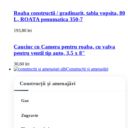
Roaba constructii / gradinarit, tabla vopsita, 80
L, ROATA penumatica 350-7
193,80
lei
Cauciuc cu Camera pentru roaba, cu valva
pentru ventil tip auto, 3,5 x 8″
30,60
lei
Construcții și amenajări
Construcții și amenajări
Gaz
Zugravie