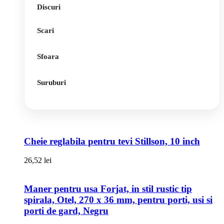
Discuri
Scari
Sfoara
Suruburi
Cheie reglabila pentru tevi Stillson, 10 inch
26,52
lei
Maner pentru usa Forjat, in stil rustic tip
spirala, Otel, 270 x 36 mm, pentru porti, usi si
porti de gard, Negru