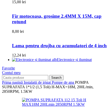
15,00
lei
Fir motocoasa, grosime 2.4MM X 15M, cap
rotund
8,00
lei
Lama pentru drujba cu acumulatori de 4 inch
12,24
lei
Electronice și iluminat
Favorite
Contul meu
Search
Prima pagină
Instalatii de irigat
Pompe de apa
POMPA
SUPRAFATA 1*1/2 (1,5 Toli) H-MAX=18M, 200L/min,
2850RPM, 1.5KW