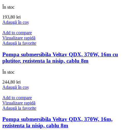
În stoc
193,80
lei
Adaugă în coș
Add to compare
Vizualizare rapidă
Adaugă la favorite
Pompa submersibila Veltav QDX, 370W, 16m cu
plutitor, rezistenta la nisip, cablu 8m
În stoc
244,80
lei
Adaugă în coș
Add to compare
Vizualizare rapidă
Adaugă la favorite
Pompa submersibila Veltav QDX, 370W, 16m,
rezistenta la nisip, cablu 8m