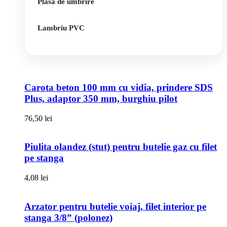
Plasa de umbrire
Lambriu PVC
Carota beton 100 mm cu vidia, prindere SDS
Plus, adaptor 350 mm, burghiu pilot
76,50
lei
Piulita olandez (stut) pentru butelie gaz cu filet
pe stanga
4,08
lei
Arzator pentru butelie voiaj, filet interior pe
stanga 3/8” (polonez)