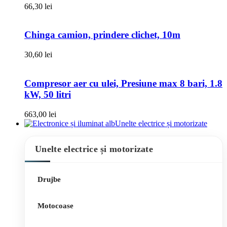
66,30
lei
Chinga camion, prindere clichet, 10m
30,60
lei
Compresor aer cu ulei, Presiune max 8 bari, 1.8
kW, 50 litri
663,00
lei
Unelte electrice și motorizate
Unelte electrice și motorizate
Drujbe
Motocoase