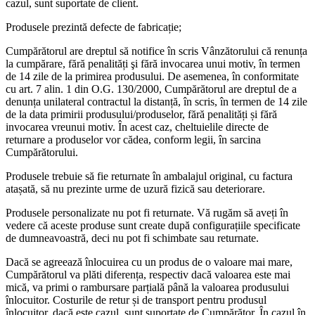
cazul, sunt suportate de client.
Produsele prezintă defecte de fabricație;
Cumpărătorul are dreptul să notifice în scris Vânzătorului că renunța
la cumpărare, fără penalități şi fără invocarea unui motiv, în termen
de 14 zile de la primirea produsului. De asemenea, în conformitate
cu art. 7 alin. 1 din O.G. 130/2000, Cumpărătorul are dreptul de a
denunța unilateral contractul la distanță, în scris, în termen de 14 zile
de la data primirii produsului/produselor, fără penalități și fără
invocarea vreunui motiv. În acest caz, cheltuielile directe de
returnare a produselor vor cădea, conform legii, în sarcina
Cumpărătorului.
Produsele trebuie să fie returnate în ambalajul original, cu factura
atașată, să nu prezinte urme de uzură fizică sau deteriorare.
Produsele personalizate nu pot fi returnate. Vă rugăm să aveți în
vedere că aceste produse sunt create după configurațiile specificate
de dumneavoastră, deci nu pot fi schimbate sau returnate.
Dacă se agreează înlocuirea cu un produs de o valoare mai mare,
Cumpărătorul va plăti diferența, respectiv dacă valoarea este mai
mică, va primi o rambursare parțială până la valoarea produsului
înlocuitor. Costurile de retur și de transport pentru produsul
înlocuitor, dacă este cazul, sunt suportate de Cumpărător. În cazul în