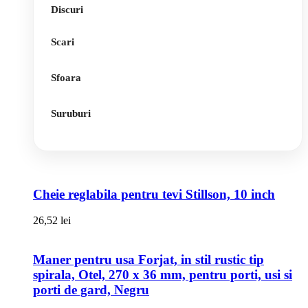
Discuri
Scari
Sfoara
Suruburi
Cheie reglabila pentru tevi Stillson, 10 inch
26,52
lei
Maner pentru usa Forjat, in stil rustic tip
spirala, Otel, 270 x 36 mm, pentru porti, usi si
porti de gard, Negru