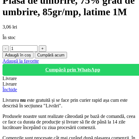
Plasa de umbrire, 75% grad de
umbrire, 85gr/mp, latime 1M
3,06
lei
În stoc
Cantitate
Plasa
Adaugă în coș
Cumpără acum
de
Adaugă la favorite
umbrire,
Cumpără prin WhatsApp
75%
grad
Livrare
de
Livrare
umbrire,
Închide
85gr/mp,
latime
Livrarea
nu
este gratuită și se face prin curier rapid așa cum este
1M
descrisă în secțiunea "Livrări".
Produsele noastre sunt realizate câteodată pe bază de comandă, ceea
ce face ca durata de producție și livrare să fie de până la 14 zile
lucrătoare începând cu ziua procesării comenzii.
Comenzile sunt procesate cât mai curând după plasarea comenzii, în