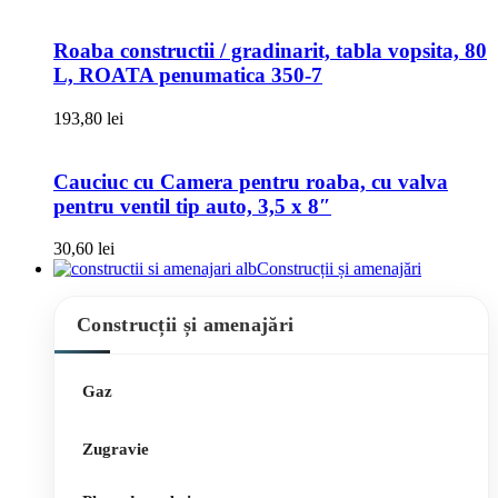
Roaba constructii / gradinarit, tabla vopsita, 80
L, ROATA penumatica 350-7
193,80
lei
Cauciuc cu Camera pentru roaba, cu valva
pentru ventil tip auto, 3,5 x 8″
30,60
lei
Construcții și amenajări
Construcții și amenajări
Gaz
Zugravie