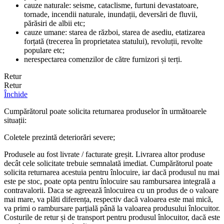
cauze naturale: seisme, cataclisme, furtuni devastatoare,
tornade, incendii naturale, inundații, deversări de fluvii,
părăsiri de albii etc;
cauze umane: starea de război, starea de asediu, etatizarea
forțată (trecerea în proprietatea statului), revoluții, revolte
populare etc;
nerespectarea comenzilor de către furnizori și terți.
Retur
Retur
Închide
Cumpărătorul poate solicita returnarea produselor în următoarele
situații:
Coletele prezintă deteriorări severe;
Produsele au fost livrate / facturate greșit. Livrarea altor produse
decât cele solicitate trebuie semnalată imediat. Cumpărătorul poate
solicita returnarea acestuia pentru înlocuire, iar dacă produsul nu mai
este pe stoc, poate opta pentru înlocuire sau rambursarea integrală a
contravalorii. Daca se agreează înlocuirea cu un produs de o valoare
mai mare, va plăti diferența, respectiv dacă valoarea este mai mică,
va primi o rambursare parțială până la valoarea produsului înlocuitor.
Costurile de retur și de transport pentru produsul înlocuitor, dacă este