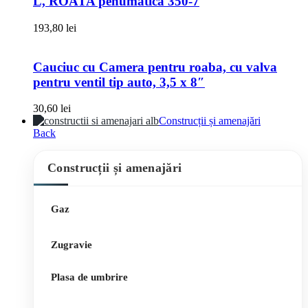
L, ROATA penumatica 350-7
193,80
lei
Cauciuc cu Camera pentru roaba, cu valva
pentru ventil tip auto, 3,5 x 8″
30,60
lei
Construcții și amenajări
Back
Construcții și amenajări
Gaz
Zugravie
Plasa de umbrire