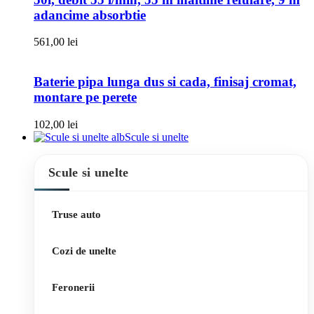
adancime absorbtie
561,00
lei
Baterie pipa lunga dus si cada, finisaj cromat,
montare pe perete
102,00
lei
Scule si unelte
Scule si unelte
Truse auto
Cozi de unelte
Feronerii