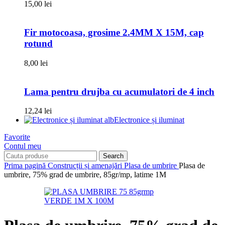
15,00
lei
Fir motocoasa, grosime 2.4MM X 15M, cap
rotund
8,00
lei
Lama pentru drujba cu acumulatori de 4 inch
12,24
lei
Electronice și iluminat
Favorite
Contul meu
Search
Prima pagină
Construcții și amenajări
Plasa de umbrire
Plasa de
umbrire, 75% grad de umbrire, 85gr/mp, latime 1M