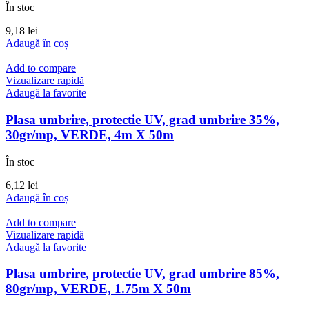
În stoc
9,18
lei
Adaugă în coș
Add to compare
Vizualizare rapidă
Adaugă la favorite
Plasa umbrire, protectie UV, grad umbrire 35%,
30gr/mp, VERDE, 4m X 50m
În stoc
6,12
lei
Adaugă în coș
Add to compare
Vizualizare rapidă
Adaugă la favorite
Plasa umbrire, protectie UV, grad umbrire 85%,
80gr/mp, VERDE, 1.75m X 50m