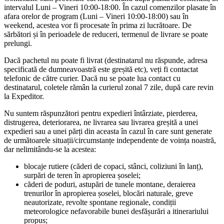
intervalul Luni – Vineri 10:00-18:00. În cazul comenzilor plasate în
afara orelor de program (Luni – Vineri 10:00-18:00) sau în
weekend, acestea vor fi procesate în prima zi lucrătoare. De
sărbători și în perioadele de reduceri, termenul de livrare se poate
prelungi.
Dacă pachetul nu poate fi livrat (destinatarul nu răspunde, adresa
specificată de dumneavoastră este greșită etc), veți fi contactat
telefonic de către curier. Dacă nu se poate lua contact cu
destinatarul, coletele rămân la curierul zonal 7 zile, după care revin
la Expeditor.
Nu suntem răspunzători pentru expedieri întârziate, pierderea,
distrugerea, deteriorarea, ne livrarea sau livrarea greșită a unei
expedieri sau a unei părți din aceasta în cazul în care sunt generate
de următoarele situații/circumstanțe independente de voința noastră,
dar nelimitându-se la acestea:
blocaje rutiere (căderi de copaci, stânci, coliziuni în lanț),
surpări de teren în apropierea șoselei;
căderi de poduri, astupări de tunele montane, deraierea
trenurilor în apropierea șoselei, blocări naturale, greve
neautorizate, revolte spontane regionale, condiții
meteorologice nefavorabile bunei desfășurări a itinerariului
propus;