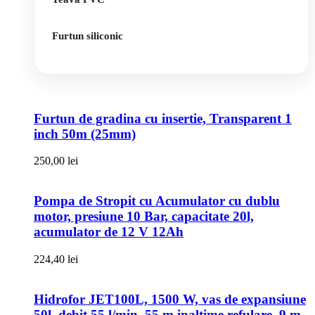
Furtun siliconic
Furtun de gradina cu insertie, Transparent 1
inch 50m (25mm)
250,00
lei
Pompa de Stropit cu Acumulator cu dublu
motor, presiune 10 Bar, capacitate 20l,
acumulator de 12 V 12Ah
224,40
lei
Hidrofor JET100L, 1500 W, vas de expansiune
50l, debit 55 l/min, 55 m inaltime refulare, 9 m