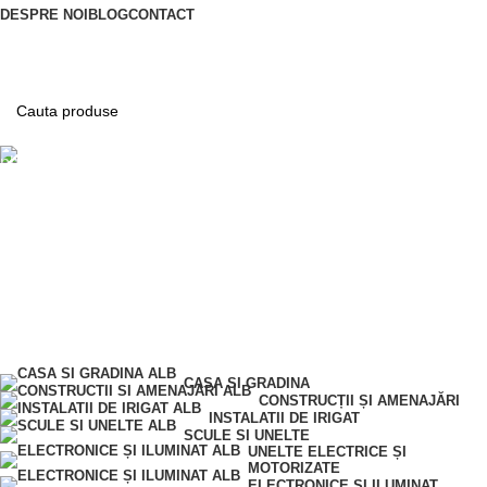
DESPRE NOI
BLOG
CONTACT
Telefon
0763 787 897
0,00
lei
0
produse
Contul meu
CASA SI GRADINA
CONSTRUCȚII ȘI AMENAJĂRI
INSTALATII DE IRIGAT
SCULE SI UNELTE
UNELTE ELECTRICE ȘI
MOTORIZATE
ELECTRONICE ȘI ILUMINAT