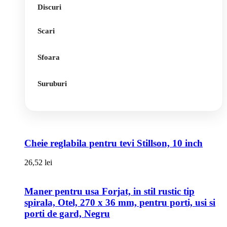
Discuri
Scari
Sfoara
Suruburi
Cheie reglabila pentru tevi Stillson, 10 inch
26,52
lei
Maner pentru usa Forjat, in stil rustic tip
spirala, Otel, 270 x 36 mm, pentru porti, usi si
porti de gard, Negru