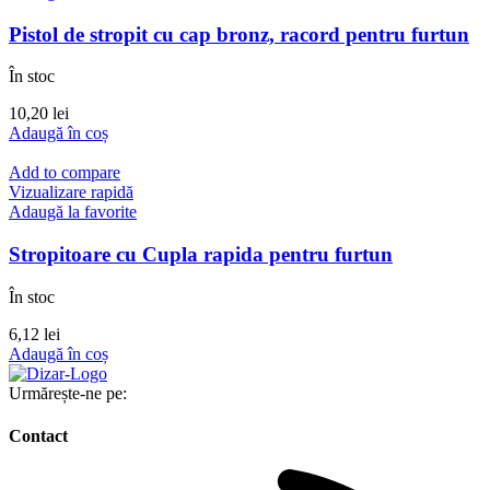
Pistol de stropit cu cap bronz, racord pentru furtun
În stoc
10,20
lei
Adaugă în coș
Add to compare
Vizualizare rapidă
Adaugă la favorite
Stropitoare cu Cupla rapida pentru furtun
În stoc
6,12
lei
Adaugă în coș
Urmărește-ne pe:
Contact