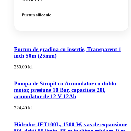
Furtun siliconic
Furtun de gradina cu insertie, Transparent 1
inch 50m (25mm)
250,00
lei
Pompa de Stropit cu Acumulator cu dublu
motor, presiune 10 Bar, capacitate 20l,
acumulator de 12 V 12Ah
224,40
lei
Hidrofor JET100L, 1500 W, vas de expansiune
50l, debit 55 l/min, 55 m inaltime refulare, 9 m