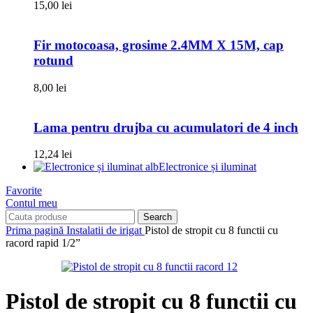
15,00
lei
Fir motocoasa, grosime 2.4MM X 15M, cap
rotund
8,00
lei
Lama pentru drujba cu acumulatori de 4 inch
12,24
lei
Electronice și iluminat
Favorite
Contul meu
Search
Prima pagină
Instalatii de irigat
Pistol de stropit cu 8 functii cu
racord rapid 1/2”
Pistol de stropit cu 8 functii cu