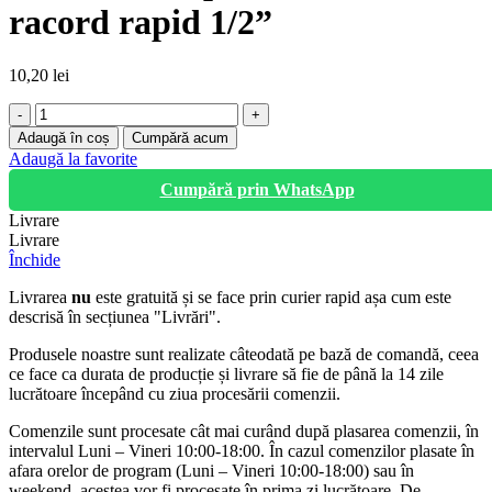
racord rapid 1/2”
10,20
lei
Cantitate
Pistol
Adaugă în coș
Cumpără acum
de
Adaugă la favorite
stropit
Cumpără prin WhatsApp
cu
8
Livrare
functii
Livrare
cu
Închide
racord
rapid
Livrarea
nu
este gratuită și se face prin curier rapid așa cum este
1/2”
descrisă în secțiunea "Livrări".
Produsele noastre sunt realizate câteodată pe bază de comandă, ceea
ce face ca durata de producție și livrare să fie de până la 14 zile
lucrătoare începând cu ziua procesării comenzii.
Comenzile sunt procesate cât mai curând după plasarea comenzii, în
intervalul Luni – Vineri 10:00-18:00. În cazul comenzilor plasate în
afara orelor de program (Luni – Vineri 10:00-18:00) sau în
weekend, acestea vor fi procesate în prima zi lucrătoare. De