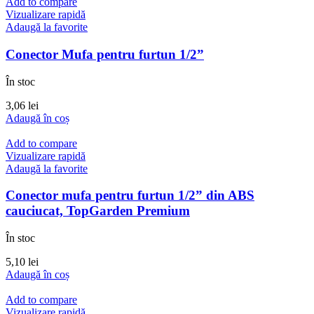
Add to compare
Vizualizare rapidă
Adaugă la favorite
Conector Mufa pentru furtun 1/2”
În stoc
3,06
lei
Adaugă în coș
Add to compare
Vizualizare rapidă
Adaugă la favorite
Conector mufa pentru furtun 1/2” din ABS
cauciucat, TopGarden Premium
În stoc
5,10
lei
Adaugă în coș
Add to compare
Vizualizare rapidă