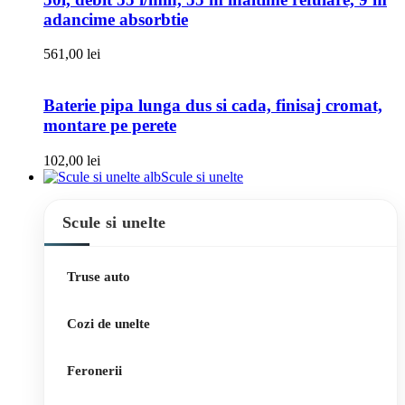
adancime absorbtie
561,00
lei
Baterie pipa lunga dus si cada, finisaj cromat,
montare pe perete
102,00
lei
Scule si unelte
Scule si unelte
Truse auto
Cozi de unelte
Feronerii