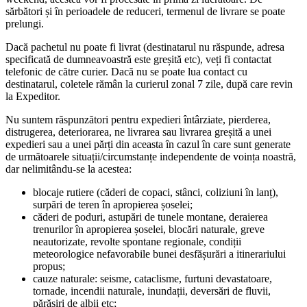
sărbători și în perioadele de reduceri, termenul de livrare se poate
prelungi.
Dacă pachetul nu poate fi livrat (destinatarul nu răspunde, adresa
specificată de dumneavoastră este greșită etc), veți fi contactat
telefonic de către curier. Dacă nu se poate lua contact cu
destinatarul, coletele rămân la curierul zonal 7 zile, după care revin
la Expeditor.
Nu suntem răspunzători pentru expedieri întârziate, pierderea,
distrugerea, deteriorarea, ne livrarea sau livrarea greșită a unei
expedieri sau a unei părți din aceasta în cazul în care sunt generate
de următoarele situații/circumstanțe independente de voința noastră,
dar nelimitându-se la acestea:
blocaje rutiere (căderi de copaci, stânci, coliziuni în lanț),
surpări de teren în apropierea șoselei;
căderi de poduri, astupări de tunele montane, deraierea
trenurilor în apropierea șoselei, blocări naturale, greve
neautorizate, revolte spontane regionale, condiții
meteorologice nefavorabile bunei desfășurări a itinerariului
propus;
cauze naturale: seisme, cataclisme, furtuni devastatoare,
tornade, incendii naturale, inundații, deversări de fluvii,
părăsiri de albii etc;