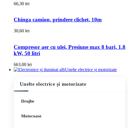
66,30
lei
Chinga camion, prindere clichet, 10m
30,60
lei
Compresor aer cu ulei, Presiune max 8 bari, 1.8
kW, 50 litri
663,00
lei
Unelte electrice și motorizate
Unelte electrice și motorizate
Drujbe
Motocoase