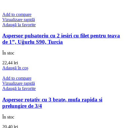
Add to compare
Vizualizare rapidă
Adaugă la favorite
Aspersor pulsatoriu cu 2 iesiri cu filet pentru teava
de 1”, Uğurlu S90, Turcia
În stoc
22,44
lei
Adaugă în coș
Add to compare
Vizualizare rapidă
Adaugă la favorite
Aspersor rotativ cu 3 brate, mufa rapida si
prelungire de 3/4
În stoc
20,40
lei