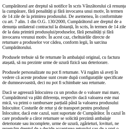
Cumpărătorul are dreptul să notifice în scris Vânzătorului că renunța
la cumpărare, fără penalități şi fără invocarea unui motiv, în termen
de 14 zile de la primirea produsului. De asemenea, în conformitate
cu art. 7 alin. 1 din O.G. 130/2000, Cumpărătorul are dreptul de a
denunța unilateral contractul la distanță, în scris, în termen de 14 zile
de la data primirii produsului/produselor, fără penalități și fără
invocarea vreunui motiv. În acest caz, cheltuielile directe de
returnare a produselor vor cădea, conform legii, în sarcina
Cumpărătorului.
Produsele trebuie să fie returnate în ambalajul original, cu factura
atașată, să nu prezinte urme de uzură fizică sau deteriorare.
Produsele personalizate nu pot fi returnate. Vă rugăm să aveți în
vedere că aceste produse sunt create după configurațiile specificate
de dumneavoastră, deci nu pot fi schimbate sau returnate.
Dacă se agreează înlocuirea cu un produs de o valoare mai mare,
Cumpărătorul va plăti diferența, respectiv dacă valoarea este mai
mică, va primi o rambursare parțială până la valoarea produsului
înlocuitor. Costurile de retur și de transport pentru produsul
înlocuitor, dacă este cazul, sunt suportate de Cumpărător. În cazul în
care produsele a căror returnare se solicită prezintă ambalaje
deteriorate sau incomplete, urme de uzură, zgârieturi, lovituri, ne
rezervăm dreptul de a decide acceptarea returului sau de a opri o