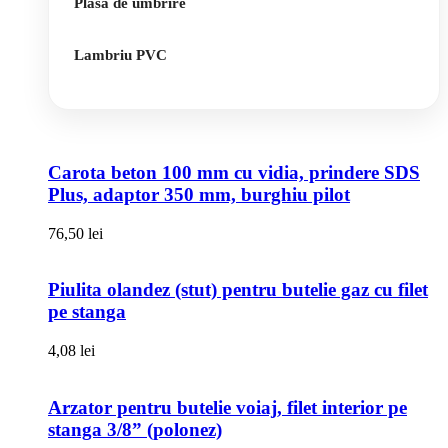
Plasa de umbrire
Lambriu PVC
Carota beton 100 mm cu vidia, prindere SDS
Plus, adaptor 350 mm, burghiu pilot
76,50
lei
Piulita olandez (stut) pentru butelie gaz cu filet
pe stanga
4,08
lei
Arzator pentru butelie voiaj, filet interior pe
stanga 3/8” (polonez)