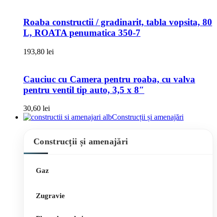
Roaba constructii / gradinarit, tabla vopsita, 80
L, ROATA penumatica 350-7
193,80
lei
Cauciuc cu Camera pentru roaba, cu valva
pentru ventil tip auto, 3,5 x 8″
30,60
lei
Construcții și amenajări
Construcții și amenajări
Gaz
Zugravie