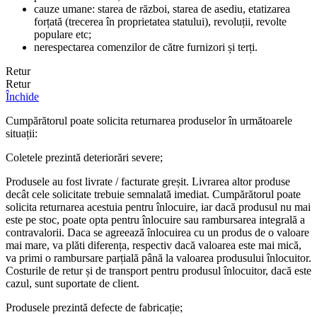
cauze umane: starea de război, starea de asediu, etatizarea
forțată (trecerea în proprietatea statului), revoluții, revolte
populare etc;
nerespectarea comenzilor de către furnizori și terți.
Retur
Retur
Închide
Cumpărătorul poate solicita returnarea produselor în următoarele
situații:
Coletele prezintă deteriorări severe;
Produsele au fost livrate / facturate greșit. Livrarea altor produse
decât cele solicitate trebuie semnalată imediat. Cumpărătorul poate
solicita returnarea acestuia pentru înlocuire, iar dacă produsul nu mai
este pe stoc, poate opta pentru înlocuire sau rambursarea integrală a
contravalorii. Daca se agreează înlocuirea cu un produs de o valoare
mai mare, va plăti diferența, respectiv dacă valoarea este mai mică,
va primi o rambursare parțială până la valoarea produsului înlocuitor.
Costurile de retur și de transport pentru produsul înlocuitor, dacă este
cazul, sunt suportate de client.
Produsele prezintă defecte de fabricație;