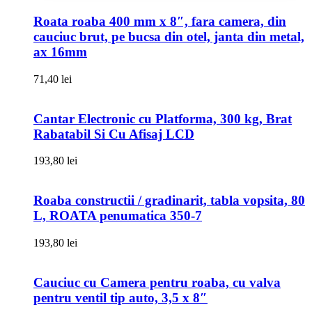
Roata roaba 400 mm x 8″, fara camera, din
cauciuc brut, pe bucsa din otel, janta din metal,
ax 16mm
71,40
lei
Cantar Electronic cu Platforma, 300 kg, Brat
Rabatabil Si Cu Afisaj LCD
193,80
lei
Roaba constructii / gradinarit, tabla vopsita, 80
L, ROATA penumatica 350-7
193,80
lei
Cauciuc cu Camera pentru roaba, cu valva
pentru ventil tip auto, 3,5 x 8″