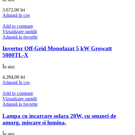
3.672,00
lei
Adaugă în coș
Add to compare
Vizualizare rapidă
Adaugă la favorite
Invertor Off-Grid Monofazat 5 kW Growatt
5000TL-X
În stoc
4.284,00
lei
Adaugă în coș
Add to compare
Vizualizare rapidă
Adaugă la favorite
Lampa cu incarcare solara 20W, cu senzori de
amurg, miscare si lumina,
În stoc