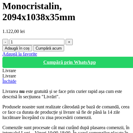
Monocristalin,
2094x1038x35mm
1.122,00
lei
Cantitate
Panou
Adaugă în coș
Cumpără acum
solar
Adaugă la favorite
450W,
Cumpără prin WhatsApp
Fotovoltaic,
Monocristalin,
Livrare
2094x1038x35mm
Livrare
Închide
Livrarea
nu
este gratuită și se face prin curier rapid așa cum este
descrisă în secțiunea "Livrări".
Produsele noastre sunt realizate câteodată pe bază de comandă, ceea
ce face ca durata de producție și livrare să fie de până la 14 zile
lucrătoare începând cu ziua procesării comenzii.
Comenzile sunt procesate cât mai curând după plasarea comenzii, în
intervalul Luni – Vineri 10:00-18:00. În cazul comenzilor plasate în