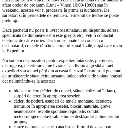
afara orelor de program (Luni – Vineri 10:00-18:00) sau în
weekend, acestea vor fi procesate în prima zi lucrătoare. De
sărbători și în perioadele de reduceri, termenul de livrare se poate
prelungi.
Dacă pachetul nu poate fi livrat (destinatarul nu răspunde, adresa
specificată de dumneavoastră este greșită etc), veți fi contactat
telefonic de către curier. Dacă nu se poate lua contact cu
destinatarul, coletele rămân la curierul zonal 7 zile, după care revin
la Expeditor.
Nu suntem răspunzători pentru expedieri întârziate, pierderea,
distrugerea, deteriorarea, ne livrarea sau livrarea greșită a unei
expedieri sau a unei părți din aceasta în cazul în care sunt generate
de următoarele situații/circumstanțe independente de voința noastră,
dar nelimitându-se la acestea:
blocaje rutiere (căderi de copaci, stânci, coliziuni în lanț),
surpări de teren în apropierea șoselei;
căderi de poduri, astupări de tunele montane, deraierea
trenurilor în apropierea șoselei, blocări naturale, greve
neautorizate, revolte spontane regionale, condiții
meteorologice nefavorabile bunei desfășurări a itinerariului
propus;
cauze naturale: seisme, cataclisme, furtuni devastatoare,