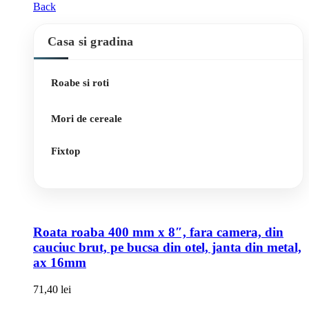
Back
Casa si gradina
Roabe si roti
Mori de cereale
Fixtop
Roata roaba 400 mm x 8″, fara camera, din
cauciuc brut, pe bucsa din otel, janta din metal,
ax 16mm
71,40
lei