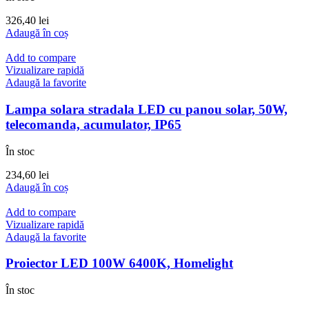
326,40
lei
Adaugă în coș
Add to compare
Vizualizare rapidă
Adaugă la favorite
Lampa solara stradala LED cu panou solar, 50W,
telecomanda, acumulator, IP65
În stoc
234,60
lei
Adaugă în coș
Add to compare
Vizualizare rapidă
Adaugă la favorite
Proiector LED 100W 6400K, Homelight
În stoc