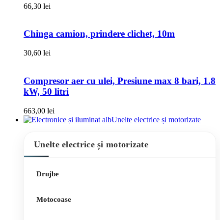
66,30
lei
Chinga camion, prindere clichet, 10m
30,60
lei
Compresor aer cu ulei, Presiune max 8 bari, 1.8
kW, 50 litri
663,00
lei
Unelte electrice și motorizate
Unelte electrice și motorizate
Drujbe
Motocoase