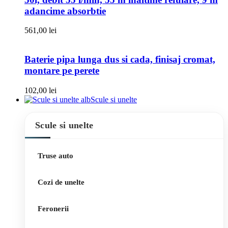
adancime absorbtie
561,00
lei
Baterie pipa lunga dus si cada, finisaj cromat,
montare pe perete
102,00
lei
Scule si unelte
Scule si unelte
Truse auto
Cozi de unelte
Feronerii