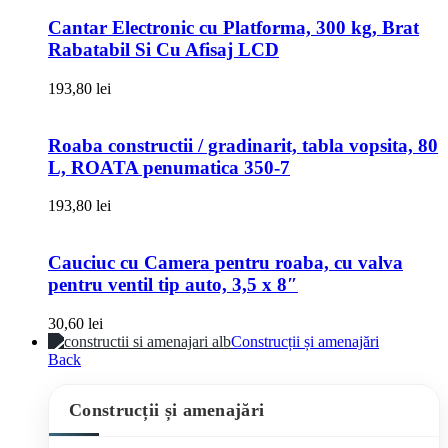
Cantar Electronic cu Platforma, 300 kg, Brat
Rabatabil Si Cu Afisaj LCD
193,80
lei
Roaba constructii / gradinarit, tabla vopsita, 80
L, ROATA penumatica 350-7
193,80
lei
Cauciuc cu Camera pentru roaba, cu valva
pentru ventil tip auto, 3,5 x 8″
30,60
lei
Construcții și amenajări
Back
Construcții și amenajări