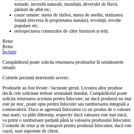
tornade, incendii naturale, inundații, deversări de fluvii,
părăsiri de albii etc;
cauze umane: starea de război, starea de asediu, etatizarea
forțată (trecerea în proprietatea statului), revoluții, revolte
populare etc;
nerespectarea comenzilor de către furnizori și terți.
Retur
Retur
Închide
Cumpărătorul poate solicita returnarea produselor în următoarele
situații:
Coletele prezintă deteriorări severe;
Produsele au fost livrate / facturate greșit. Livrarea altor produse
decât cele solicitate trebuie semnalată imediat. Cumpărătorul poate
solicita returnarea acestuia pentru înlocuire, iar dacă produsul nu mai
este pe stoc, poate opta pentru înlocuire sau rambursarea integrală a
contravalorii. Daca se agreează înlocuirea cu un produs de o valoare
mai mare, va plăti diferența, respectiv dacă valoarea este mai mică,
va primi o rambursare parțială până la valoarea produsului înlocuitor.
Costurile de retur și de transport pentru produsul înlocuitor, dacă este
cazul, sunt suportate de client.