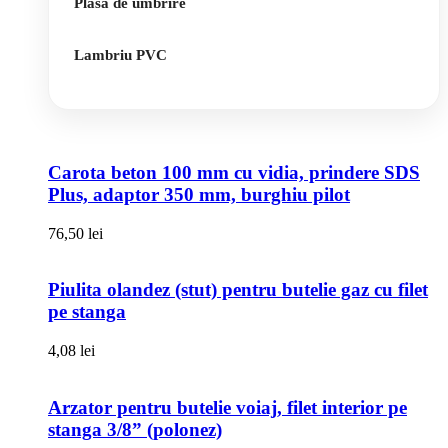
Plasa de umbrire
Lambriu PVC
Carota beton 100 mm cu vidia, prindere SDS
Plus, adaptor 350 mm, burghiu pilot
76,50
lei
Piulita olandez (stut) pentru butelie gaz cu filet
pe stanga
4,08
lei
Arzator pentru butelie voiaj, filet interior pe
stanga 3/8” (polonez)