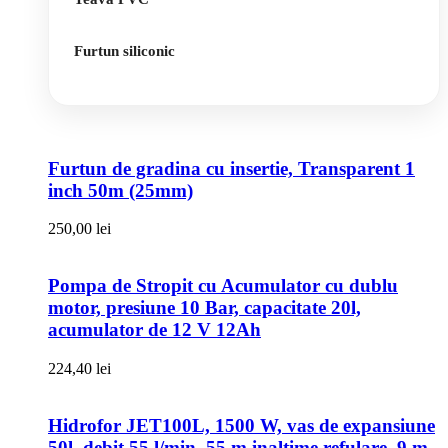
Furtun siliconic
Furtun de gradina cu insertie, Transparent 1
inch 50m (25mm)
250,00
lei
Pompa de Stropit cu Acumulator cu dublu
motor, presiune 10 Bar, capacitate 20l,
acumulator de 12 V 12Ah
224,40
lei
Hidrofor JET100L, 1500 W, vas de expansiune
50l, debit 55 l/min, 55 m inaltime refulare, 9 m