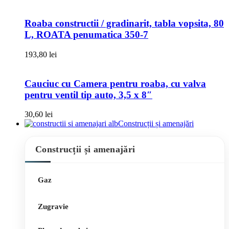
Roaba constructii / gradinarit, tabla vopsita, 80
L, ROATA penumatica 350-7
193,80
lei
Cauciuc cu Camera pentru roaba, cu valva
pentru ventil tip auto, 3,5 x 8″
30,60
lei
Construcții și amenajări
Construcții și amenajări
Gaz
Zugravie