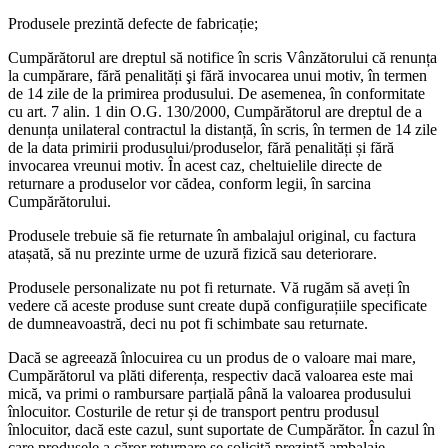
Produsele prezintă defecte de fabricație;
Cumpărătorul are dreptul să notifice în scris Vânzătorului că renunța
la cumpărare, fără penalități şi fără invocarea unui motiv, în termen
de 14 zile de la primirea produsului. De asemenea, în conformitate
cu art. 7 alin. 1 din O.G. 130/2000, Cumpărătorul are dreptul de a
denunța unilateral contractul la distanță, în scris, în termen de 14 zile
de la data primirii produsului/produselor, fără penalități și fără
invocarea vreunui motiv. În acest caz, cheltuielile directe de
returnare a produselor vor cădea, conform legii, în sarcina
Cumpărătorului.
Produsele trebuie să fie returnate în ambalajul original, cu factura
atașată, să nu prezinte urme de uzură fizică sau deteriorare.
Produsele personalizate nu pot fi returnate. Vă rugăm să aveți în
vedere că aceste produse sunt create după configurațiile specificate
de dumneavoastră, deci nu pot fi schimbate sau returnate.
Dacă se agreează înlocuirea cu un produs de o valoare mai mare,
Cumpărătorul va plăti diferența, respectiv dacă valoarea este mai
mică, va primi o rambursare parțială până la valoarea produsului
înlocuitor. Costurile de retur și de transport pentru produsul
înlocuitor, dacă este cazul, sunt suportate de Cumpărător. În cazul în
care produsele a căror returnare se solicită prezintă ambalaje