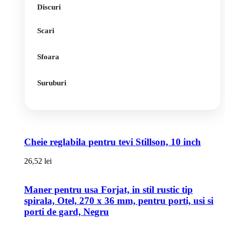
Discuri
Scari
Sfoara
Suruburi
Cheie reglabila pentru tevi Stillson, 10 inch
26,52
lei
Maner pentru usa Forjat, in stil rustic tip
spirala, Otel, 270 x 36 mm, pentru porti, usi si
porti de gard, Negru