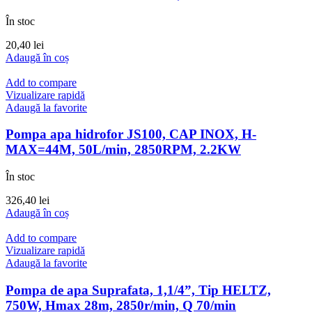
În stoc
20,40
lei
Adaugă în coș
Add to compare
Vizualizare rapidă
Adaugă la favorite
Pompa apa hidrofor JS100, CAP INOX, H-
MAX=44M, 50L/min, 2850RPM, 2.2KW
În stoc
326,40
lei
Adaugă în coș
Add to compare
Vizualizare rapidă
Adaugă la favorite
Pompa de apa Suprafata, 1,1/4”, Tip HELTZ,
750W, Hmax 28m, 2850r/min, Q 70/min