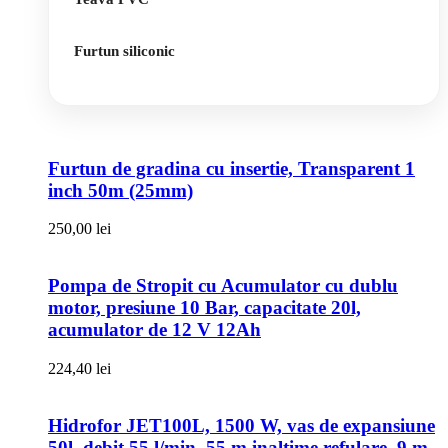
Furtun siliconic
Furtun de gradina cu insertie, Transparent 1
inch 50m (25mm)
250,00
lei
Pompa de Stropit cu Acumulator cu dublu
motor, presiune 10 Bar, capacitate 20l,
acumulator de 12 V 12Ah
224,40
lei
Hidrofor JET100L, 1500 W, vas de expansiune
50l, debit 55 l/min, 55 m inaltime refulare, 9 m