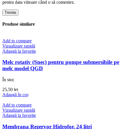
pentru data viitoare când o să comentez.
Produse similare
Add to compare
Vizualizare rapidă
Adaugă la favorite
Melc rotativ (Snec) pentru pompe submersibile pe
melc model QGD
În stoc
25,50
lei
Adaugă în coș
Add to compare
Vizualizare rapidă
Adaugă la favorite
Membrana Rezervor Hidrofor, 24 litri