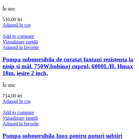
În stoc
510,00
lei
Adaugă în coș
Add to compare
Vizualizare rapidă
Adaugă la favorite
Pompa submersibila de curatat fantani rezistenta la
nisip si mâl, 750W,bobinaj cuprul, 6000L/H, Hmax
18m, iesire 2 inch,
În stoc
714,00
lei
Adaugă în coș
Add to compare
Vizualizare rapidă
Adaugă la favorite
Pompa submersibila Inox pentru puturi subtiri