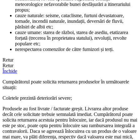
meteorologice nefavorabile bunei desfășurări a itinerariului
propus;
cauze naturale: seisme, cataclisme, furtuni devastatoare,
tornade, incendii naturale, inundații, deversări de fluvii,
părăsiri de albii etc;
cauze umane: starea de război, starea de asediu, etatizarea
forțată (trecerea în proprietatea statului), revoluții, revolte
populare etc;
nerespectarea comenzilor de către furnizori și terți.
Retur
Retur
Închide
Cumpărătorul poate solicita returnarea produselor în următoarele
situații:
Coletele prezintă deteriorări severe;
Produsele au fost livrate / facturate greșit. Livrarea altor produse
decât cele solicitate trebuie semnalată imediat. Cumpărătorul poate
solicita returnarea acestuia pentru înlocuire, iar dacă produsul nu mai
este pe stoc, poate opta pentru înlocuire sau rambursarea integrală a
contravalorii. Daca se agreează înlocuirea cu un produs de o valoare
mai mare, va plăti diferența, respectiv dacă valoarea este mai mică,