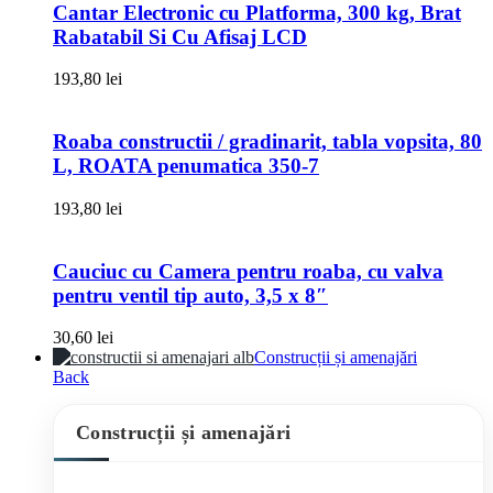
Cantar Electronic cu Platforma, 300 kg, Brat
Rabatabil Si Cu Afisaj LCD
193,80
lei
Roaba constructii / gradinarit, tabla vopsita, 80
L, ROATA penumatica 350-7
193,80
lei
Cauciuc cu Camera pentru roaba, cu valva
pentru ventil tip auto, 3,5 x 8″
30,60
lei
Construcții și amenajări
Back
Construcții și amenajări