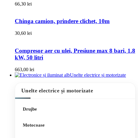
66,30
lei
Chinga camion, prindere clichet, 10m
30,60
lei
Compresor aer cu ulei, Presiune max 8 bari, 1.8
kW, 50 litri
663,00
lei
Unelte electrice și motorizate
Unelte electrice și motorizate
Drujbe
Motocoase