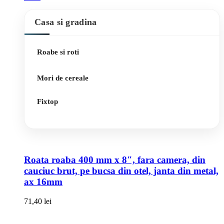
Casa si gradina
Roabe si roti
Mori de cereale
Fixtop
Roata roaba 400 mm x 8″, fara camera, din
cauciuc brut, pe bucsa din otel, janta din metal,
ax 16mm
71,40
lei