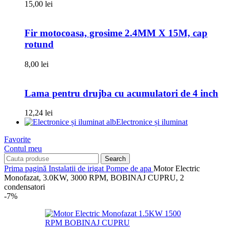
15,00
lei
Fir motocoasa, grosime 2.4MM X 15M, cap
rotund
8,00
lei
Lama pentru drujba cu acumulatori de 4 inch
12,24
lei
Electronice și iluminat
Favorite
Contul meu
Search
Prima pagină
Instalatii de irigat
Pompe de apa
Motor Electric
Monofazat, 3.0KW, 3000 RPM, BOBINAJ CUPRU, 2
condensatori
-7%