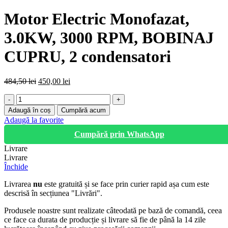
Motor Electric Monofazat,
3.0KW, 3000 RPM, BOBINAJ
CUPRU, 2 condensatori
Prețul
Prețul
484,50
lei
450,00
lei
inițial
curent
Cantitate
a
este:
Motor
fost:
450,00 lei.
Adaugă în coș
Cumpără acum
Electric
484,50 lei.
Adaugă la favorite
Monofazat,
Cumpără prin WhatsApp
3.0KW,
3000
Livrare
RPM,
Livrare
BOBINAJ
Închide
CUPRU,
2
Livrarea
nu
este gratuită și se face prin curier rapid așa cum este
condensatori
descrisă în secțiunea "Livrări".
Produsele noastre sunt realizate câteodată pe bază de comandă, ceea
ce face ca durata de producție și livrare să fie de până la 14 zile