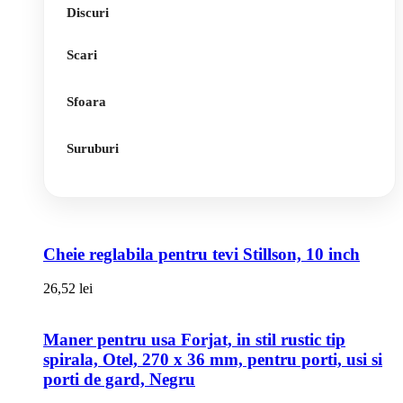
Discuri
Scari
Sfoara
Suruburi
Cheie reglabila pentru tevi Stillson, 10 inch
26,52
lei
Maner pentru usa Forjat, in stil rustic tip
spirala, Otel, 270 x 36 mm, pentru porti, usi si
porti de gard, Negru