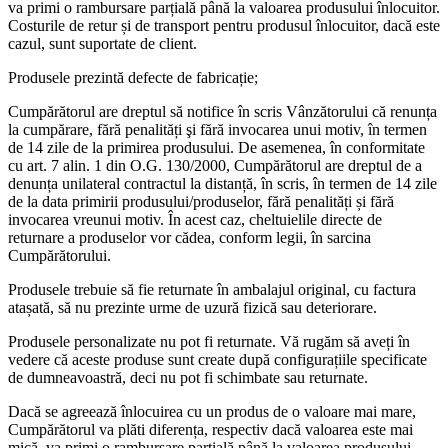
va primi o rambursare parțială până la valoarea produsului înlocuitor.
Costurile de retur și de transport pentru produsul înlocuitor, dacă este
cazul, sunt suportate de client.
Produsele prezintă defecte de fabricație;
Cumpărătorul are dreptul să notifice în scris Vânzătorului că renunța
la cumpărare, fără penalități şi fără invocarea unui motiv, în termen
de 14 zile de la primirea produsului. De asemenea, în conformitate
cu art. 7 alin. 1 din O.G. 130/2000, Cumpărătorul are dreptul de a
denunța unilateral contractul la distanță, în scris, în termen de 14 zile
de la data primirii produsului/produselor, fără penalități și fără
invocarea vreunui motiv. În acest caz, cheltuielile directe de
returnare a produselor vor cădea, conform legii, în sarcina
Cumpărătorului.
Produsele trebuie să fie returnate în ambalajul original, cu factura
atașată, să nu prezinte urme de uzură fizică sau deteriorare.
Produsele personalizate nu pot fi returnate. Vă rugăm să aveți în
vedere că aceste produse sunt create după configurațiile specificate
de dumneavoastră, deci nu pot fi schimbate sau returnate.
Dacă se agreează înlocuirea cu un produs de o valoare mai mare,
Cumpărătorul va plăti diferența, respectiv dacă valoarea este mai
mică, va primi o rambursare parțială până la valoarea produsului