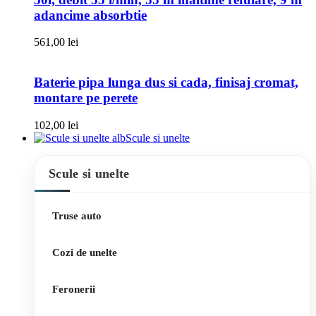
adancime absorbtie
561,00
lei
Baterie pipa lunga dus si cada, finisaj cromat,
montare pe perete
102,00
lei
Scule si unelte
Scule si unelte
Truse auto
Cozi de unelte
Feronerii