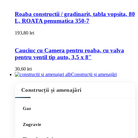
Roaba constructii / gradinarit, tabla vopsita, 80
L, ROATA penumatica 350-7
193,80
lei
Cauciuc cu Camera pentru roaba, cu valva
pentru ventil tip auto, 3,5 x 8″
30,60
lei
Construcții și amenajări
Construcții și amenajări
Gaz
Zugravie