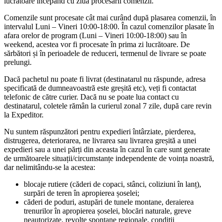
lucrătoare începând cu ziua procesării comenzii.
Comenzile sunt procesate cât mai curând după plasarea comenzii, în
intervalul Luni – Vineri 10:00-18:00. În cazul comenzilor plasate în
afara orelor de program (Luni – Vineri 10:00-18:00) sau în
weekend, acestea vor fi procesate în prima zi lucrătoare. De
sărbători și în perioadele de reduceri, termenul de livrare se poate
prelungi.
Dacă pachetul nu poate fi livrat (destinatarul nu răspunde, adresa
specificată de dumneavoastră este greșită etc), veți fi contactat
telefonic de către curier. Dacă nu se poate lua contact cu
destinatarul, coletele rămân la curierul zonal 7 zile, după care revin
la Expeditor.
Nu suntem răspunzători pentru expedieri întârziate, pierderea,
distrugerea, deteriorarea, ne livrarea sau livrarea greșită a unei
expedieri sau a unei părți din aceasta în cazul în care sunt generate
de următoarele situații/circumstanțe independente de voința noastră,
dar nelimitându-se la acestea:
blocaje rutiere (căderi de copaci, stânci, coliziuni în lanț),
surpări de teren în apropierea șoselei;
căderi de poduri, astupări de tunele montane, deraierea
trenurilor în apropierea șoselei, blocări naturale, greve
neautorizate, revolte spontane regionale, condiții