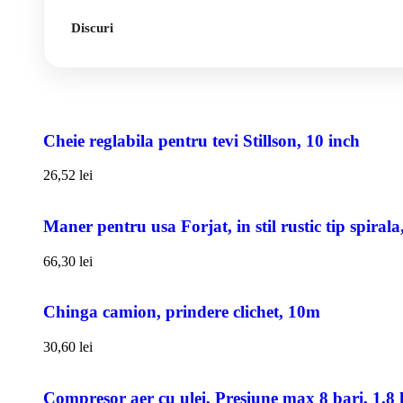
Discuri
Cheie reglabila pentru tevi Stillson, 10 inch
26,52
lei
Maner pentru usa Forjat, in stil rustic tip spiral
66,30
lei
Chinga camion, prindere clichet, 10m
30,60
lei
Compresor aer cu ulei, Presiune max 8 bari, 1.8 k