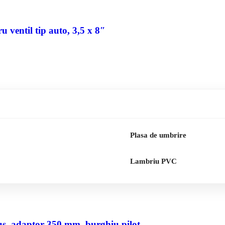
 ventil tip auto, 3,5 x 8″
Plasa de umbrire
Lambriu PVC
us, adaptor 350 mm, burghiu pilot