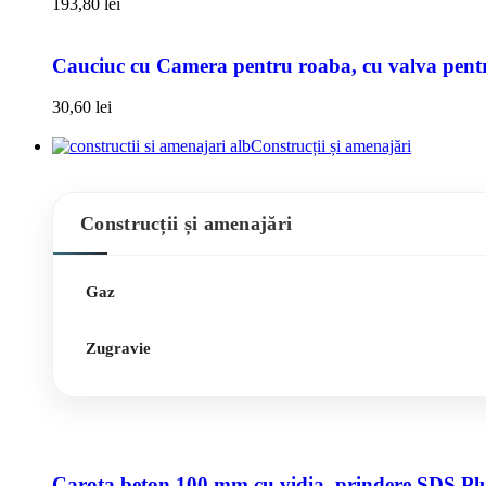
193,80
lei
Cauciuc cu Camera pentru roaba, cu valva pentru
30,60
lei
Construcții și amenajări
Construcții și amenajări
Gaz
Zugravie
Carota beton 100 mm cu vidia, prindere SDS Pl