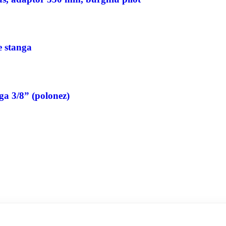
pe stanga
nga 3/8” (polonez)