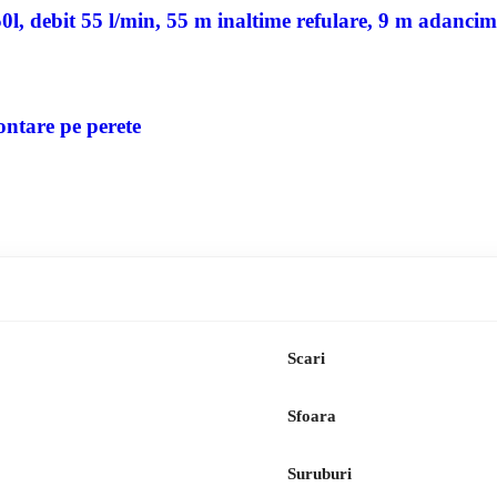
, debit 55 l/min, 55 m inaltime refulare, 9 m adancim
ontare pe perete
Scari
Sfoara
Suruburi