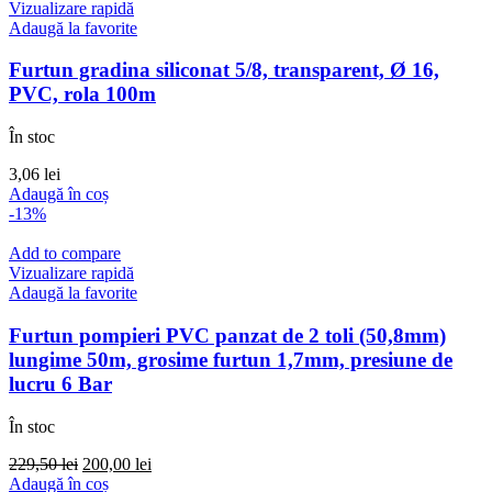
Vizualizare rapidă
Adaugă la favorite
Furtun gradina siliconat 5/8, transparent, Ø 16,
PVC, rola 100m
În stoc
3,06
lei
Adaugă în coș
-13%
Add to compare
Vizualizare rapidă
Adaugă la favorite
Furtun pompieri PVC panzat de 2 toli (50,8mm)
lungime 50m, grosime furtun 1,7mm, presiune de
lucru 6 Bar
În stoc
Prețul
Prețul
229,50
lei
200,00
lei
inițial
curent
Adaugă în coș