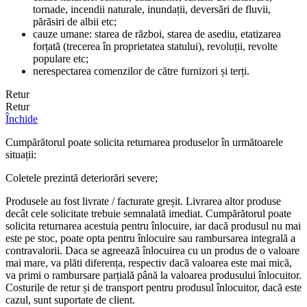
tornade, incendii naturale, inundații, deversări de fluvii,
părăsiri de albii etc;
cauze umane: starea de război, starea de asediu, etatizarea
forțată (trecerea în proprietatea statului), revoluții, revolte
populare etc;
nerespectarea comenzilor de către furnizori și terți.
Retur
Retur
Închide
Cumpărătorul poate solicita returnarea produselor în următoarele
situații:
Coletele prezintă deteriorări severe;
Produsele au fost livrate / facturate greșit. Livrarea altor produse
decât cele solicitate trebuie semnalată imediat. Cumpărătorul poate
solicita returnarea acestuia pentru înlocuire, iar dacă produsul nu mai
este pe stoc, poate opta pentru înlocuire sau rambursarea integrală a
contravalorii. Daca se agreează înlocuirea cu un produs de o valoare
mai mare, va plăti diferența, respectiv dacă valoarea este mai mică,
va primi o rambursare parțială până la valoarea produsului înlocuitor.
Costurile de retur și de transport pentru produsul înlocuitor, dacă este
cazul, sunt suportate de client.