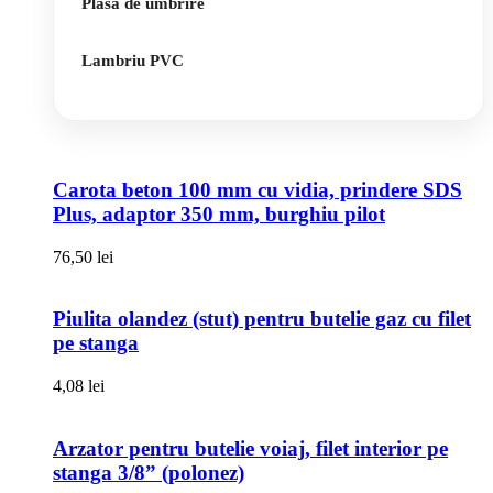
Plasa de umbrire
Lambriu PVC
Carota beton 100 mm cu vidia, prindere SDS
Plus, adaptor 350 mm, burghiu pilot
76,50
lei
Piulita olandez (stut) pentru butelie gaz cu filet
pe stanga
4,08
lei
Arzator pentru butelie voiaj, filet interior pe
stanga 3/8” (polonez)