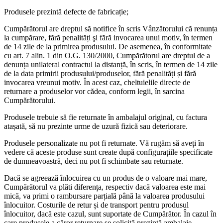
Produsele prezintă defecte de fabricație;
Cumpărătorul are dreptul să notifice în scris Vânzătorului că renunța
la cumpărare, fără penalități şi fără invocarea unui motiv, în termen
de 14 zile de la primirea produsului. De asemenea, în conformitate
cu art. 7 alin. 1 din O.G. 130/2000, Cumpărătorul are dreptul de a
denunța unilateral contractul la distanță, în scris, în termen de 14 zile
de la data primirii produsului/produselor, fără penalități și fără
invocarea vreunui motiv. În acest caz, cheltuielile directe de
returnare a produselor vor cădea, conform legii, în sarcina
Cumpărătorului.
Produsele trebuie să fie returnate în ambalajul original, cu factura
atașată, să nu prezinte urme de uzură fizică sau deteriorare.
Produsele personalizate nu pot fi returnate. Vă rugăm să aveți în
vedere că aceste produse sunt create după configurațiile specificate
de dumneavoastră, deci nu pot fi schimbate sau returnate.
Dacă se agreează înlocuirea cu un produs de o valoare mai mare,
Cumpărătorul va plăti diferența, respectiv dacă valoarea este mai
mică, va primi o rambursare parțială până la valoarea produsului
înlocuitor. Costurile de retur și de transport pentru produsul
înlocuitor, dacă este cazul, sunt suportate de Cumpărător. În cazul în
care produsele a căror returnare se solicită prezintă ambalaje