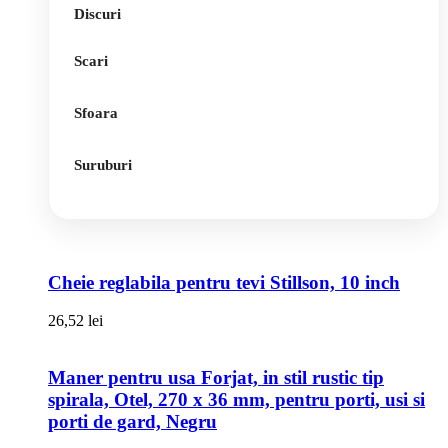
Discuri
Scari
Sfoara
Suruburi
Cheie reglabila pentru tevi Stillson, 10 inch
26,52
lei
Maner pentru usa Forjat, in stil rustic tip
spirala, Otel, 270 x 36 mm, pentru porti, usi si
porti de gard, Negru