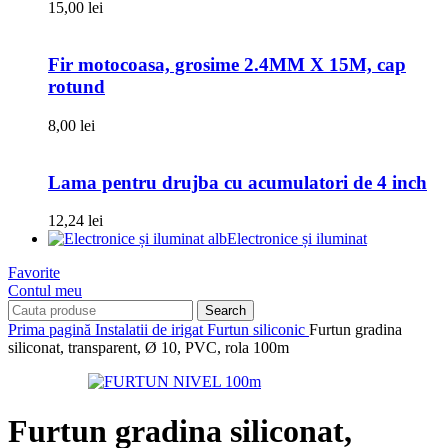
15,00
lei
Fir motocoasa, grosime 2.4MM X 15M, cap
rotund
8,00
lei
Lama pentru drujba cu acumulatori de 4 inch
12,24
lei
Electronice și iluminat
Favorite
Contul meu
Search
Prima pagină
Instalatii de irigat
Furtun siliconic
Furtun gradina
siliconat, transparent, Ø 10, PVC, rola 100m
Furtun gradina siliconat,