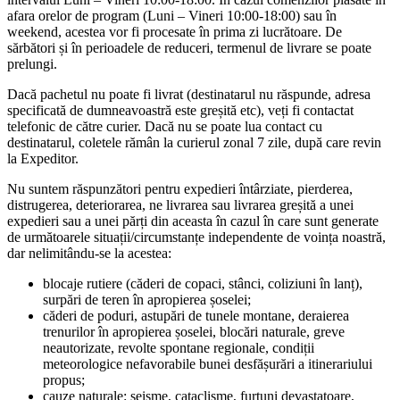
afara orelor de program (Luni – Vineri 10:00-18:00) sau în
weekend, acestea vor fi procesate în prima zi lucrătoare. De
sărbători și în perioadele de reduceri, termenul de livrare se poate
prelungi.
Dacă pachetul nu poate fi livrat (destinatarul nu răspunde, adresa
specificată de dumneavoastră este greșită etc), veți fi contactat
telefonic de către curier. Dacă nu se poate lua contact cu
destinatarul, coletele rămân la curierul zonal 7 zile, după care revin
la Expeditor.
Nu suntem răspunzători pentru expedieri întârziate, pierderea,
distrugerea, deteriorarea, ne livrarea sau livrarea greșită a unei
expedieri sau a unei părți din aceasta în cazul în care sunt generate
de următoarele situații/circumstanțe independente de voința noastră,
dar nelimitându-se la acestea:
blocaje rutiere (căderi de copaci, stânci, coliziuni în lanț),
surpări de teren în apropierea șoselei;
căderi de poduri, astupări de tunele montane, deraierea
trenurilor în apropierea șoselei, blocări naturale, greve
neautorizate, revolte spontane regionale, condiții
meteorologice nefavorabile bunei desfășurări a itinerariului
propus;
cauze naturale: seisme, cataclisme, furtuni devastatoare,