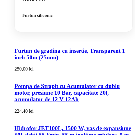
Furtun siliconic
Furtun de gradina cu insertie, Transparent 1
inch 50m (25mm)
250,00
lei
Pompa de Stropit cu Acumulator cu dublu
motor, presiune 10 Bar, capacitate 20l,
acumulator de 12 V 12Ah
224,40
lei
Hidrofor JET100L, 1500 W, vas de expansiune
50l, debit 55 l/min, 55 m inaltime refulare, 9 m