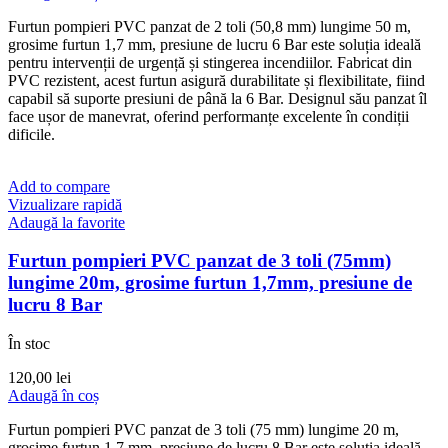
a
este:
Furtun pompieri PVC panzat de 2 toli (50,8 mm) lungime 50 m,
fost:
200,00 lei.
grosime furtun 1,7 mm, presiune de lucru 6 Bar este soluția ideală
229,50 lei.
pentru intervenții de urgență și stingerea incendiilor. Fabricat din
PVC rezistent, acest furtun asigură durabilitate și flexibilitate, fiind
capabil să suporte presiuni de până la 6 Bar. Designul său panzat îl
face ușor de manevrat, oferind performanțe excelente în condiții
dificile.
Add to compare
Vizualizare rapidă
Adaugă la favorite
Furtun pompieri PVC panzat de 3 toli (75mm)
lungime 20m, grosime furtun 1,7mm, presiune de
lucru 8 Bar
În stoc
120,00
lei
Adaugă în coș
Furtun pompieri PVC panzat de 3 toli (75 mm) lungime 20 m,
grosime furtun 1,7 mm, presiune de lucru 8 Bar este soluția ideală