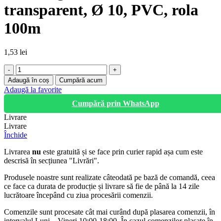
transparent, Ø 10, PVC, rola
100m
1,53
lei
Cantitate
Furtun
Adaugă în coș
Cumpără acum
gradina
Adaugă la favorite
siliconat,
Cumpără prin WhatsApp
transparent,
Ø
Livrare
10,
Livrare
PVC,
Închide
rola
100m
Livrarea
nu
este gratuită și se face prin curier rapid așa cum este
descrisă în secțiunea "Livrări".
Produsele noastre sunt realizate câteodată pe bază de comandă, ceea
ce face ca durata de producție și livrare să fie de până la 14 zile
lucrătoare începând cu ziua procesării comenzii.
Comenzile sunt procesate cât mai curând după plasarea comenzii, în
intervalul Luni – Vineri 10:00-18:00. În cazul comenzilor plasate în