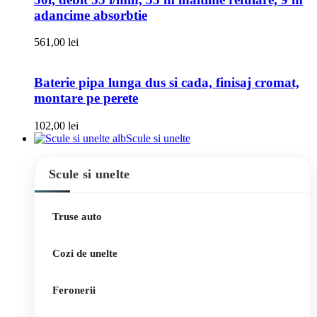
adancime absorbtie
561,00
lei
Baterie pipa lunga dus si cada, finisaj cromat,
montare pe perete
102,00
lei
Scule si unelte
Scule si unelte
Truse auto
Cozi de unelte
Feronerii