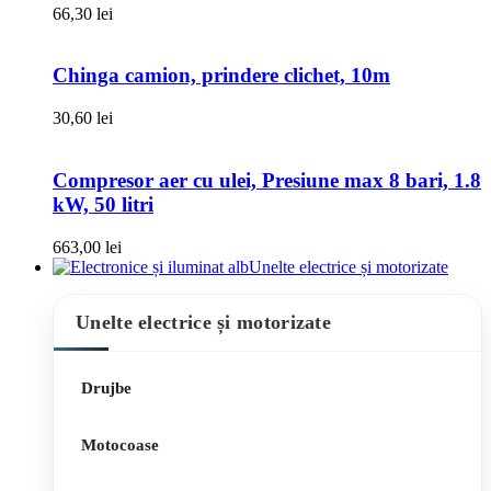
66,30
lei
Chinga camion, prindere clichet, 10m
30,60
lei
Compresor aer cu ulei, Presiune max 8 bari, 1.8
kW, 50 litri
663,00
lei
Unelte electrice și motorizate
Unelte electrice și motorizate
Drujbe
Motocoase