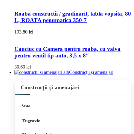
Roaba constructii / gradinarit, tabla vopsita, 80
L, ROATA penumatica 350-7
193,80
lei
Cauciuc cu Camera pentru roaba, cu valva
pentru ventil tip auto, 3,5 x 8″
30,60
lei
Construcții și amenajări
Construcții și amenajări
Gaz
Zugravie