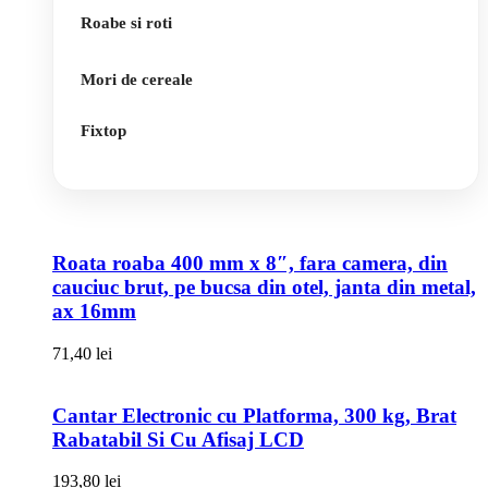
Roabe si roti
Mori de cereale
Fixtop
Roata roaba 400 mm x 8″, fara camera, din
cauciuc brut, pe bucsa din otel, janta din metal,
ax 16mm
71,40
lei
Cantar Electronic cu Platforma, 300 kg, Brat
Rabatabil Si Cu Afisaj LCD
193,80
lei