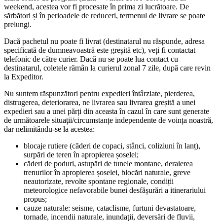
weekend, acestea vor fi procesate în prima zi lucrătoare. De
sărbători și în perioadele de reduceri, termenul de livrare se poate
prelungi.
Dacă pachetul nu poate fi livrat (destinatarul nu răspunde, adresa
specificată de dumneavoastră este greșită etc), veți fi contactat
telefonic de către curier. Dacă nu se poate lua contact cu
destinatarul, coletele rămân la curierul zonal 7 zile, după care revin
la Expeditor.
Nu suntem răspunzători pentru expedieri întârziate, pierderea,
distrugerea, deteriorarea, ne livrarea sau livrarea greșită a unei
expedieri sau a unei părți din aceasta în cazul în care sunt generate
de următoarele situații/circumstanțe independente de voința noastră,
dar nelimitându-se la acestea:
blocaje rutiere (căderi de copaci, stânci, coliziuni în lanț),
surpări de teren în apropierea șoselei;
căderi de poduri, astupări de tunele montane, deraierea
trenurilor în apropierea șoselei, blocări naturale, greve
neautorizate, revolte spontane regionale, condiții
meteorologice nefavorabile bunei desfășurări a itinerariului
propus;
cauze naturale: seisme, cataclisme, furtuni devastatoare,
tornade, incendii naturale, inundații, deversări de fluvii,