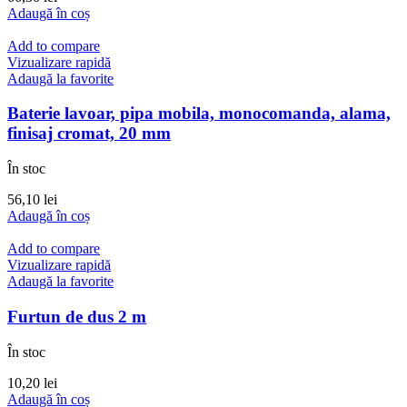
Adaugă în coș
Add to compare
Vizualizare rapidă
Adaugă la favorite
Baterie lavoar, pipa mobila, monocomanda, alama,
finisaj cromat, 20 mm
În stoc
56,10
lei
Adaugă în coș
Add to compare
Vizualizare rapidă
Adaugă la favorite
Furtun de dus 2 m
În stoc
10,20
lei
Adaugă în coș