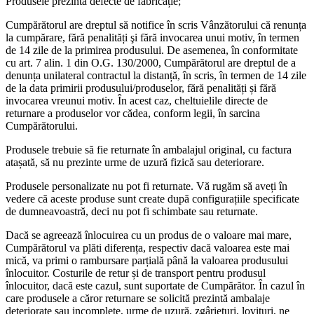
Produsele prezintă defecte de fabricație;
Cumpărătorul are dreptul să notifice în scris Vânzătorului că renunța
la cumpărare, fără penalități şi fără invocarea unui motiv, în termen
de 14 zile de la primirea produsului. De asemenea, în conformitate
cu art. 7 alin. 1 din O.G. 130/2000, Cumpărătorul are dreptul de a
denunța unilateral contractul la distanță, în scris, în termen de 14 zile
de la data primirii produsului/produselor, fără penalități și fără
invocarea vreunui motiv. În acest caz, cheltuielile directe de
returnare a produselor vor cădea, conform legii, în sarcina
Cumpărătorului.
Produsele trebuie să fie returnate în ambalajul original, cu factura
atașată, să nu prezinte urme de uzură fizică sau deteriorare.
Produsele personalizate nu pot fi returnate. Vă rugăm să aveți în
vedere că aceste produse sunt create după configurațiile specificate
de dumneavoastră, deci nu pot fi schimbate sau returnate.
Dacă se agreează înlocuirea cu un produs de o valoare mai mare,
Cumpărătorul va plăti diferența, respectiv dacă valoarea este mai
mică, va primi o rambursare parțială până la valoarea produsului
înlocuitor. Costurile de retur și de transport pentru produsul
înlocuitor, dacă este cazul, sunt suportate de Cumpărător. În cazul în
care produsele a căror returnare se solicită prezintă ambalaje
deteriorate sau incomplete, urme de uzură, zgârieturi, lovituri, ne