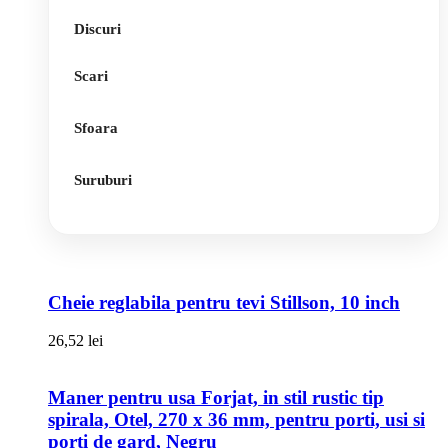
Discuri
Scari
Sfoara
Suruburi
Cheie reglabila pentru tevi Stillson, 10 inch
26,52
lei
Maner pentru usa Forjat, in stil rustic tip
spirala, Otel, 270 x 36 mm, pentru porti, usi si
porti de gard, Negru