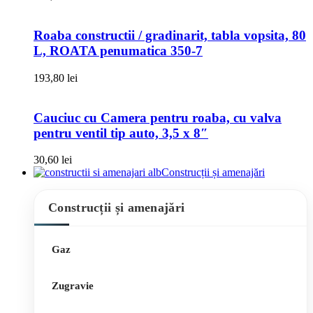
Roaba constructii / gradinarit, tabla vopsita, 80
L, ROATA penumatica 350-7
193,80
lei
Cauciuc cu Camera pentru roaba, cu valva
pentru ventil tip auto, 3,5 x 8″
30,60
lei
Construcții și amenajări
Construcții și amenajări
Gaz
Zugravie