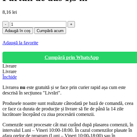
8,16
lei
Cantitate
Furtun
Adaugă în coș
Cumpără acum
de
dus
Adaugă la favorite
1,5
m
Cumpără prin WhatsApp
Livrare
Livrare
Închide
Livrarea
nu
este gratuită și se face prin curier rapid așa cum este
descrisă în secțiunea "Livrări".
Produsele noastre sunt realizate câteodată pe bază de comandă, ceea
ce face ca durata de producție și livrare să fie de până la 14 zile
lucrătoare începând cu ziua procesării comenzii.
Comenzile sunt procesate cât mai curând după plasarea comenzii, în
intervalul Luni – Vineri 10:00-18:00. În cazul comenzilor plasate în
afara orelor de program (Luni – Vineri 10:00-18:00) sau în