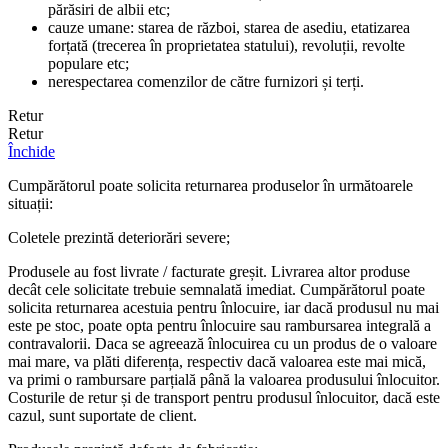
părăsiri de albii etc;
cauze umane: starea de război, starea de asediu, etatizarea
forțată (trecerea în proprietatea statului), revoluții, revolte
populare etc;
nerespectarea comenzilor de către furnizori și terți.
Retur
Retur
Închide
Cumpărătorul poate solicita returnarea produselor în următoarele
situații:
Coletele prezintă deteriorări severe;
Produsele au fost livrate / facturate greșit. Livrarea altor produse
decât cele solicitate trebuie semnalată imediat. Cumpărătorul poate
solicita returnarea acestuia pentru înlocuire, iar dacă produsul nu mai
este pe stoc, poate opta pentru înlocuire sau rambursarea integrală a
contravalorii. Daca se agreează înlocuirea cu un produs de o valoare
mai mare, va plăti diferența, respectiv dacă valoarea este mai mică,
va primi o rambursare parțială până la valoarea produsului înlocuitor.
Costurile de retur și de transport pentru produsul înlocuitor, dacă este
cazul, sunt suportate de client.