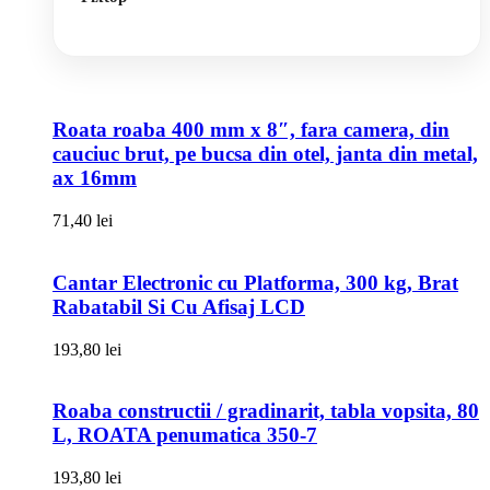
Roata roaba 400 mm x 8″, fara camera, din
cauciuc brut, pe bucsa din otel, janta din metal,
ax 16mm
71,40
lei
Cantar Electronic cu Platforma, 300 kg, Brat
Rabatabil Si Cu Afisaj LCD
193,80
lei
Roaba constructii / gradinarit, tabla vopsita, 80
L, ROATA penumatica 350-7
193,80
lei