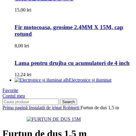
15,00
lei
Fir motocoasa, grosime 2.4MM X 15M, cap
rotund
8,00
lei
Lama pentru drujba cu acumulatori de 4 inch
12,24
lei
Electronice și iluminat
Favorite
Contul meu
Search
Prima pagină
Instalatii de irigat
Robineti
Furtun de dus 1,5 m
Furtun de dus 1,5 m