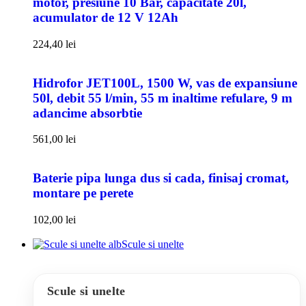
motor, presiune 10 Bar, capacitate 20l,
acumulator de 12 V 12Ah
224,40
lei
Hidrofor JET100L, 1500 W, vas de expansiune
50l, debit 55 l/min, 55 m inaltime refulare, 9 m
adancime absorbtie
561,00
lei
Baterie pipa lunga dus si cada, finisaj cromat,
montare pe perete
102,00
lei
Scule si unelte
Scule si unelte