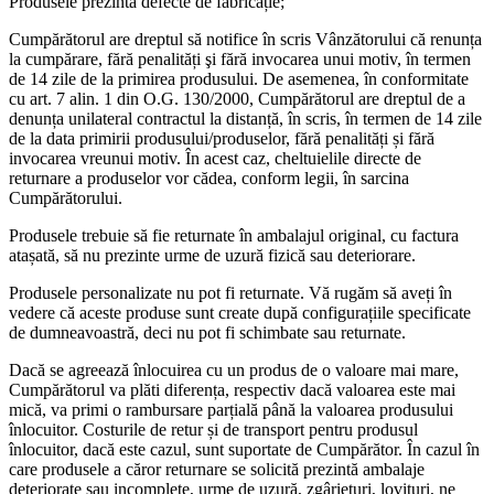
Produsele prezintă defecte de fabricație;
Cumpărătorul are dreptul să notifice în scris Vânzătorului că renunța
la cumpărare, fără penalități şi fără invocarea unui motiv, în termen
de 14 zile de la primirea produsului. De asemenea, în conformitate
cu art. 7 alin. 1 din O.G. 130/2000, Cumpărătorul are dreptul de a
denunța unilateral contractul la distanță, în scris, în termen de 14 zile
de la data primirii produsului/produselor, fără penalități și fără
invocarea vreunui motiv. În acest caz, cheltuielile directe de
returnare a produselor vor cădea, conform legii, în sarcina
Cumpărătorului.
Produsele trebuie să fie returnate în ambalajul original, cu factura
atașată, să nu prezinte urme de uzură fizică sau deteriorare.
Produsele personalizate nu pot fi returnate. Vă rugăm să aveți în
vedere că aceste produse sunt create după configurațiile specificate
de dumneavoastră, deci nu pot fi schimbate sau returnate.
Dacă se agreează înlocuirea cu un produs de o valoare mai mare,
Cumpărătorul va plăti diferența, respectiv dacă valoarea este mai
mică, va primi o rambursare parțială până la valoarea produsului
înlocuitor. Costurile de retur și de transport pentru produsul
înlocuitor, dacă este cazul, sunt suportate de Cumpărător. În cazul în
care produsele a căror returnare se solicită prezintă ambalaje
deteriorate sau incomplete, urme de uzură, zgârieturi, lovituri, ne