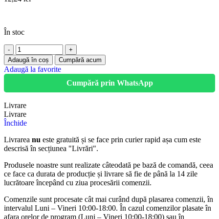
În stoc
Adaugă în coș
Cumpără acum
Adaugă la favorite
Cumpără prin WhatsApp
Livrare
Livrare
Închide
Livrarea
nu
este gratuită și se face prin curier rapid așa cum este
descrisă în secțiunea "Livrări".
Produsele noastre sunt realizate câteodată pe bază de comandă, ceea
ce face ca durata de producție și livrare să fie de până la 14 zile
lucrătoare începând cu ziua procesării comenzii.
Comenzile sunt procesate cât mai curând după plasarea comenzii, în
intervalul Luni – Vineri 10:00-18:00. În cazul comenzilor plasate în
afara orelor de program (Luni – Vineri 10:00-18:00) sau în