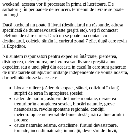
weekend, acestea vor fi procesate în prima zi lucrătoare. De
sărbători și în perioadele de reduceri, termenul de livrare se poate
prelungi.
Dacă pachetul nu poate fi livrat (destinatarul nu răspunde, adresa
specificată de dumneavoastră este greșită etc), veți fi contactat
telefonic de către curier. Dacă nu se poate lua contact cu
destinatarul, coletele rămân la curierul zonal 7 zile, după care revin
la Expeditor.
Nu suntem răspunzători pentru expedieri întârziate, pierderea,
distrugerea, deteriorarea, ne livrarea sau livrarea greșită a unei
expedieri sau a unei părți din aceasta în cazul în care sunt generate
de următoarele situații/circumstanțe independente de voința noastră,
dar nelimitându-se la acestea:
blocaje rutiere (căderi de copaci, stânci, coliziuni în lanț),
surpări de teren în apropierea șoselei;
căderi de poduri, astupări de tunele montane, deraierea
trenurilor în apropierea șoselei, blocări naturale, greve
neautorizate, revolte spontane regionale, condiții
meteorologice nefavorabile bunei desfășurări a itinerariului
propus;
cauze naturale: seisme, cataclisme, furtuni devastatoare,
tornade, incendii naturale, inundații, deversări de fluvii,