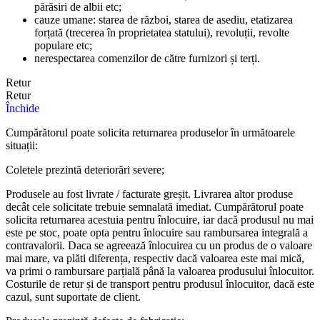
părăsiri de albii etc;
cauze umane: starea de război, starea de asediu, etatizarea
forțată (trecerea în proprietatea statului), revoluții, revolte
populare etc;
nerespectarea comenzilor de către furnizori și terți.
Retur
Retur
Închide
Cumpărătorul poate solicita returnarea produselor în următoarele
situații:
Coletele prezintă deteriorări severe;
Produsele au fost livrate / facturate greșit. Livrarea altor produse
decât cele solicitate trebuie semnalată imediat. Cumpărătorul poate
solicita returnarea acestuia pentru înlocuire, iar dacă produsul nu mai
este pe stoc, poate opta pentru înlocuire sau rambursarea integrală a
contravalorii. Daca se agreează înlocuirea cu un produs de o valoare
mai mare, va plăti diferența, respectiv dacă valoarea este mai mică,
va primi o rambursare parțială până la valoarea produsului înlocuitor.
Costurile de retur și de transport pentru produsul înlocuitor, dacă este
cazul, sunt suportate de client.