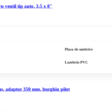
 ventil tip auto, 3,5 x 8″
Plasa de umbrire
Lambriu PVC
us, adaptor 350 mm, burghiu pilot