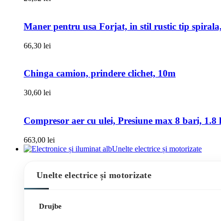
Maner pentru usa Forjat, in stil rustic tip spiral
66,30
lei
Chinga camion, prindere clichet, 10m
30,60
lei
Compresor aer cu ulei, Presiune max 8 bari, 1.8 k
663,00
lei
Unelte electrice și motorizate
Unelte electrice și motorizate
Drujbe