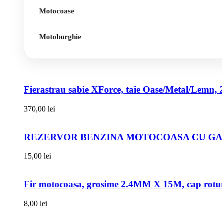
Motocoase
Motoburghie
Fierastrau sabie XForce, taie Oase/Metal/Lemn, 
370,00
lei
REZERVOR BENZINA MOTOCOASA CU GAT
15,00
lei
Fir motocoasa, grosime 2.4MM X 15M, cap rot
8,00
lei