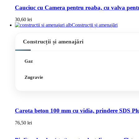
Cauciuc cu Camera pentru roaba, cu valva pentru
30,60
lei
Construcții și amenajări
Construcții și amenajări
Gaz
Zugravie
Carota beton 100 mm cu vidia, prindere SDS Pl
76,50
lei