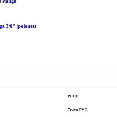
pe stanga
nga 3/8” (polonez)
PEHD
Teava PVC