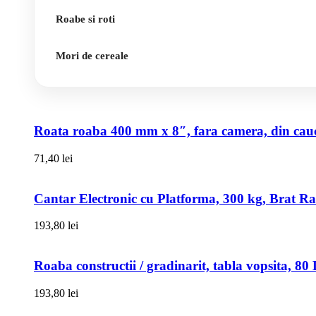
Roabe si roti
Mori de cereale
Roata roaba 400 mm x 8″, fara camera, din cauci
71,40
lei
Cantar Electronic cu Platforma, 300 kg, Brat R
193,80
lei
Roaba constructii / gradinarit, tabla vopsita, 
193,80
lei