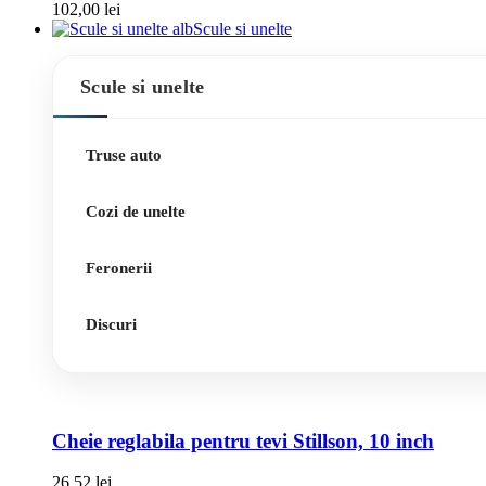
102,00
lei
Scule si unelte
Scule si unelte
Truse auto
Cozi de unelte
Feronerii
Discuri
Cheie reglabila pentru tevi Stillson, 10 inch
26,52
lei