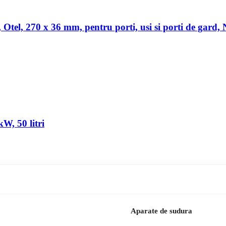
a, Otel, 270 x 36 mm, pentru porti, usi si porti de gard,
W, 50 litri
Aparate de sudura