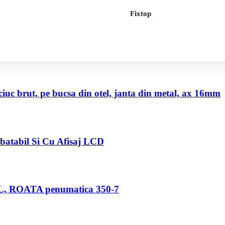
Fixtop
uc brut, pe bucsa din otel, janta din metal, ax 16mm
abatabil Si Cu Afisaj LCD
80 L, ROATA penumatica 350-7