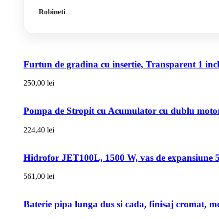
Robineti
Furtun de gradina cu insertie, Transparent 1 i
250,00
lei
Pompa de Stropit cu Acumulator cu dublu motor,
224,40
lei
Hidrofor JET100L, 1500 W, vas de expansiune 50l
561,00
lei
Baterie pipa lunga dus si cada, finisaj cromat, m