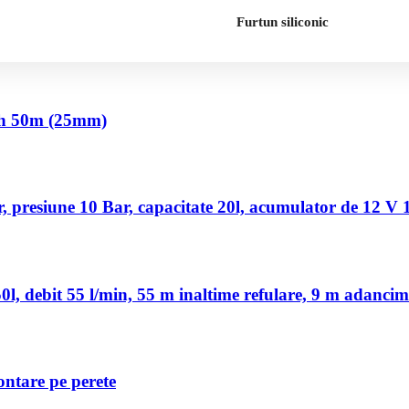
Furtun siliconic
nch 50m (25mm)
 presiune 10 Bar, capacitate 20l, acumulator de 12 V
, debit 55 l/min, 55 m inaltime refulare, 9 m adancim
ontare pe perete