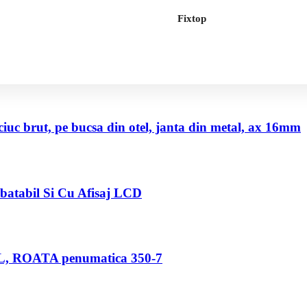
Fixtop
uc brut, pe bucsa din otel, janta din metal, ax 16mm
abatabil Si Cu Afisaj LCD
80 L, ROATA penumatica 350-7