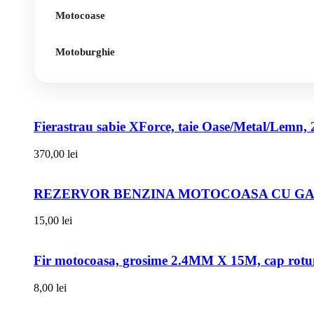
Motocoase
Motoburghie
Fierastrau sabie XForce, taie Oase/Metal/Lemn, 
370,00
lei
REZERVOR BENZINA MOTOCOASA CU GAT
15,00
lei
Fir motocoasa, grosime 2.4MM X 15M, cap rot
8,00
lei