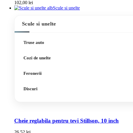
102,00
lei
Scule si unelte
Scule si unelte
Truse auto
Cozi de unelte
Feronerii
Discuri
Cheie reglabila pentru tevi Stillson, 10 inch
26,52
lei