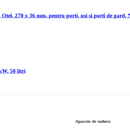
a, Otel, 270 x 36 mm, pentru porti, usi si porti de gard,
W, 50 litri
Aparate de sudura