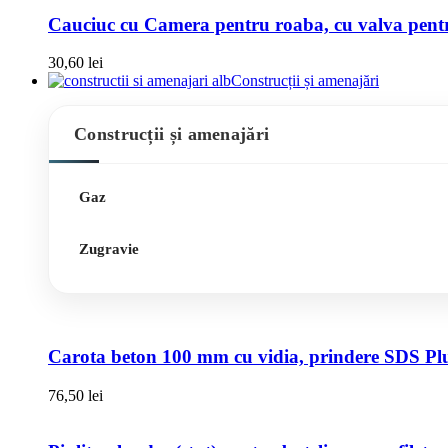
Cauciuc cu Camera pentru roaba, cu valva pentru
30,60
lei
Construcții și amenajări
Construcții și amenajări
Gaz
Zugravie
Carota beton 100 mm cu vidia, prindere SDS Pl
76,50
lei