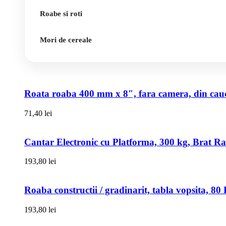
Roabe si roti
Mori de cereale
Roata roaba 400 mm x 8″, fara camera, din cauci
71,40
lei
Cantar Electronic cu Platforma, 300 kg, Brat R
193,80
lei
Roaba constructii / gradinarit, tabla vopsita, 
193,80
lei