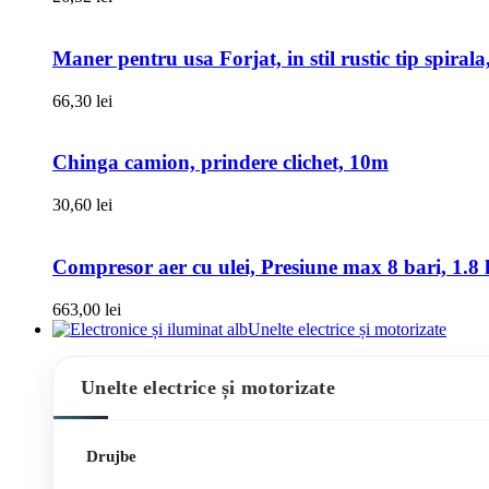
Maner pentru usa Forjat, in stil rustic tip spiral
66,30
lei
Chinga camion, prindere clichet, 10m
30,60
lei
Compresor aer cu ulei, Presiune max 8 bari, 1.8 k
663,00
lei
Unelte electrice și motorizate
Unelte electrice și motorizate
Drujbe