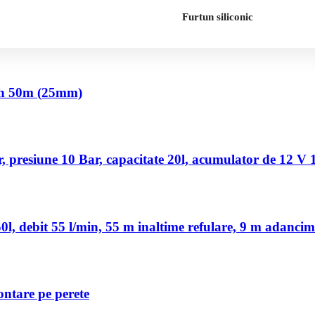
Furtun siliconic
nch 50m (25mm)
 presiune 10 Bar, capacitate 20l, acumulator de 12 V
, debit 55 l/min, 55 m inaltime refulare, 9 m adancim
ontare pe perete