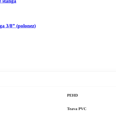
pe stanga
nga 3/8” (polonez)
PEHD
Teava PVC