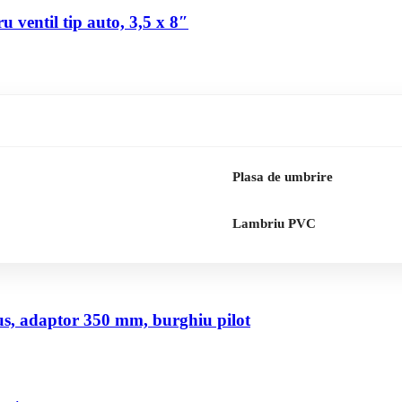
 ventil tip auto, 3,5 x 8″
Plasa de umbrire
Lambriu PVC
us, adaptor 350 mm, burghiu pilot