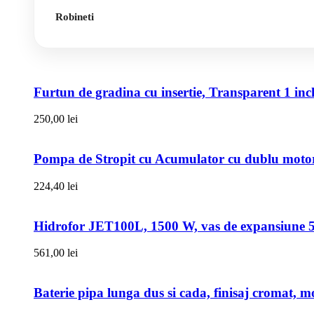
Robineti
Furtun de gradina cu insertie, Transparent 1 i
250,00
lei
Pompa de Stropit cu Acumulator cu dublu motor,
224,40
lei
Hidrofor JET100L, 1500 W, vas de expansiune 50l
561,00
lei
Baterie pipa lunga dus si cada, finisaj cromat, m